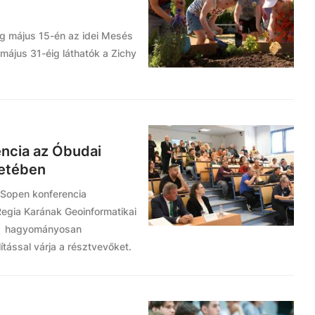
eg május 15-én az idei Mesés
május 31-éig láthatók a Zichy
encia az Óbudai
zetében
ISopen konferencia
egia Karának Geoinformatikai
am hagyományosan
tással várja a résztvevőket.