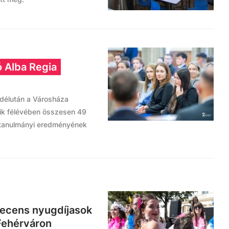
ó Alba Regia
 délután a Városháza
k félévében összesen 49
 tanulmányi eredményének
decens nyugdíjasok
 Fehérváron