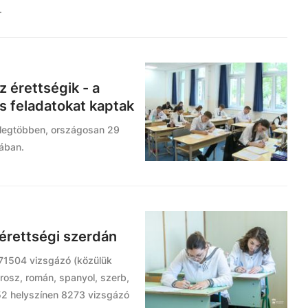
n.
z érettségik - a
s feladatokat kaptak
a legtöbben, országosan 29
ában.
érettségi szerdán
 71504 vizsgázó (közülük
orosz, román, spanyol, szerb,
152 helyszínen 8273 vizsgázó