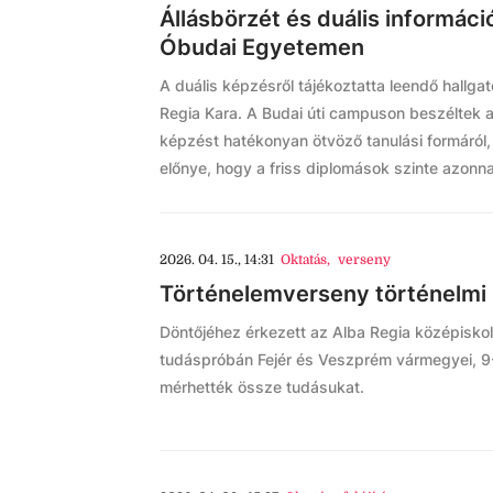
Állásbörzét és duális informáci
Óbudai Egyetemen
A duális képzésről tájékoztatta leendő hallg
Regia Kara. A Budai úti campuson beszéltek az
képzést hatékonyan ötvöző tanulási formáról
előnye, hogy a friss diplomások szinte azonna
2026. 04. 15., 14:31
Oktatás
,
verseny
Történelemverseny történelmi 
Döntőjéhez érkezett az Alba Regia középiskol
tudáspróbán Fejér és Veszprém vármegyei, 9
mérhették össze tudásukat.