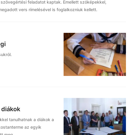
szövegértési feladatot kaptak. Emellett szóképekkel,
egadott vers rímelésével is foglalkozniuk kellett.
gi
ukról.
 diákok
kel tanulhatnak a diákok a
kostanterme az egyik
ott meg.