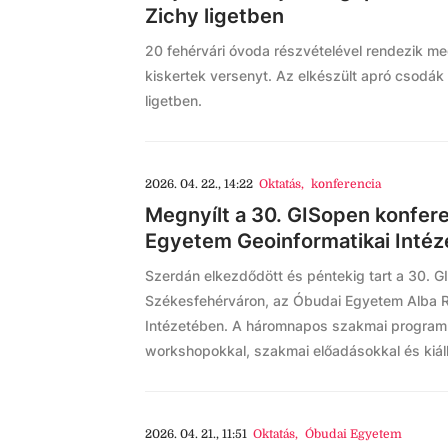
Zichy ligetben
20 fehérvári óvoda részvételével rendezik m
kiskertek versenyt. Az elkészült apró csodák 
ligetben.
2026. 04. 22., 14:22
Oktatás
,
konferencia
Megnyílt a 30. GISopen konfer
Egyetem Geoinformatikai Inté
Szerdán elkezdődött és péntekig tart a 30. G
Székesfehérváron, az Óbudai Egyetem Alba R
Intézetében. A háromnapos szakmai progr
workshopokkal, szakmai előadásokkal és kiállí
2026. 04. 21., 11:51
Oktatás
,
Óbudai Egyetem