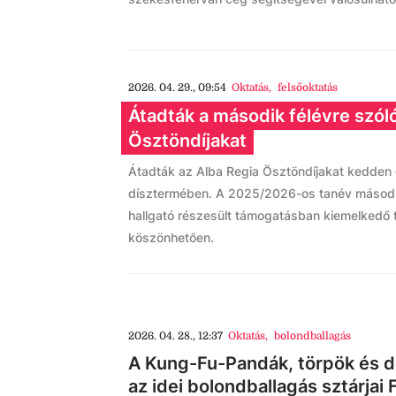
2026. 04. 29., 09:54
Oktatás
,
felsőoktatás
Átadták a második félévre szól
Ösztöndíjakat
Átadták az Alba Regia Ösztöndíjakat kedden
dísztermében. A 2025/2026-os tanév másodi
hallgató részesült támogatásban kiemelkedő
köszönhetően.
2026. 04. 28., 12:37
Oktatás
,
bolondballagás
A Kung-Fu-Pandák, törpök és 
az idei bolondballagás sztárjai