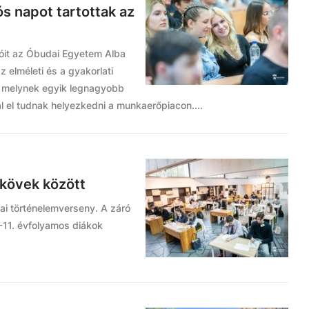
ós napot tartottak az
atóit az Óbudai Egyetem Alba
 elméleti és a gyakorlati
, melynek egyik legnagyobb
l el tudnak helyezkedni a munkaerőpiacon....
kövek között
ai történelemverseny. A záró
-11. évfolyamos diákok