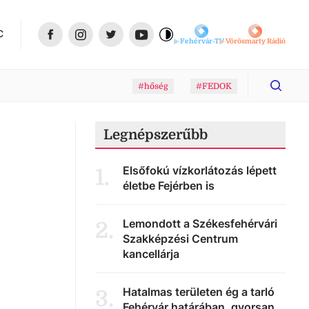
C
Fehérvár-TV
Vörösmarty Rádió
#hőség
#FEDOK
Legnépszerűbb
Elsőfokú vízkorlátozás lépett
1
.
életbe Fejérben is
Lemondott a Székesfehérvári
2
.
Szakképzési Centrum
kancellárja
Hatalmas területen ég a tarló
3
.
Fehérvár határában, gyorsan