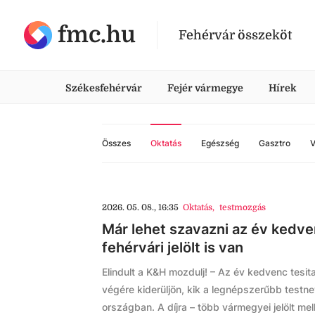
fmc.hu
Fehérvár összeköt
Székesfehérvár
Fejér vármegye
Hírek
Összes
Oktatás
Egészség
Gasztro
V
2026. 05. 08., 16:35
Oktatás
,
testmozgás
Már lehet szavazni az év kedve
fehérvári jelölt is van
Elindult a K&H mozdulj! – Az év kedvenc tesit
végére kiderüljön, kik a legnépszerűbb test
országban. A díjra – több vármegyei jelölt mel