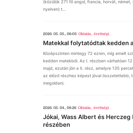
(közülük 271 fő angol, francia, horvát, német
nyelven) t...
2026. 05. 05., 06:03
Oktatás
,
érettségi
Matekkal folytatódtak kedden a
Középszinten mintegy 72 ezren, míg emelt sz
kedden matekból. Az I. részben várhatóan 12 
majd, ezután jön a II. rész, amelyre 135 perc
az előző részhez képest jóval összetettebb, 
megoldani.
2026. 05. 04., 08:26
Oktatás
,
érettségi
Jókai, Wass Albert és Herczeg 
részében