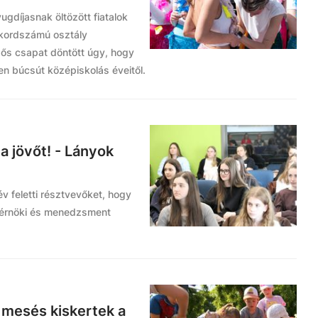
gdíjasnak öltözött fiatalok
Rekordszámú osztály
gzős csapat döntött úgy, hogy
n búcsút középiskolás éveitől.
a jövőt! - Lányok
év feletti résztvevőket, hogy
mérnöki és menedzsment
 mesés kiskertek a