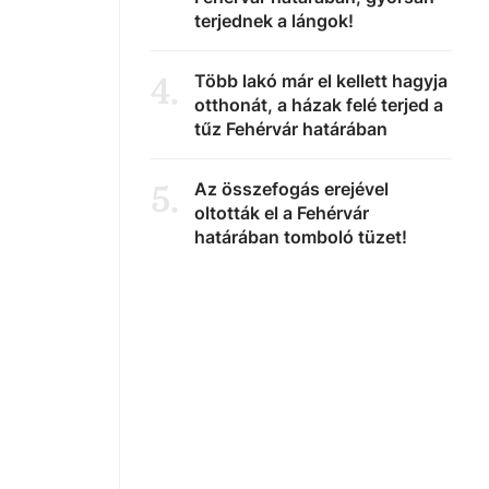
terjednek a lángok!
Több lakó már el kellett hagyja
4
.
otthonát, a házak felé terjed a
tűz Fehérvár határában
Az összefogás erejével
5
.
oltották el a Fehérvár
határában tomboló tüzet!