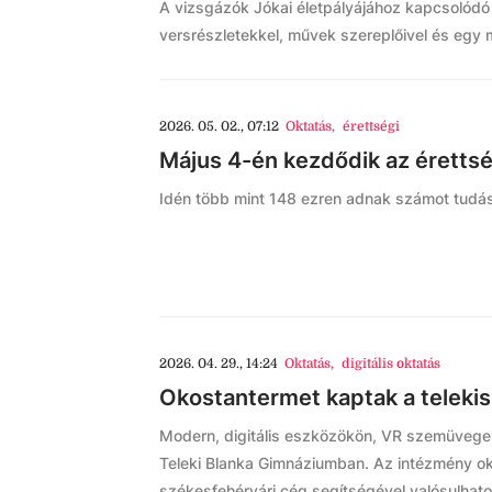
A vizsgázók Jókai életpályájához kapcsolódó 
versrészletekkel, művek szereplőivel és egy m
2026. 05. 02., 07:12
Oktatás
,
érettségi
Május 4-én kezdődik az érettsé
Idén több mint 148 ezren adnak számot tudás
2026. 04. 29., 14:24
Oktatás
,
digitális oktatás
Okostantermet kaptak a telekis
Modern, digitális eszközökön, VR szemüvegek
Teleki Blanka Gimnáziumban. Az intézmény o
székesfehérvári cég segítségével valósulhat