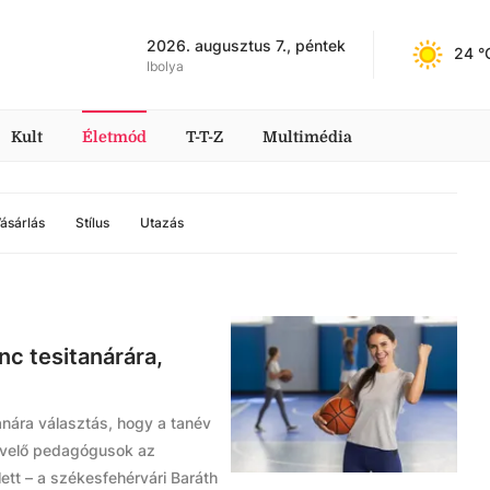
2026. augusztus 7., péntek
24
 °
Ibolya
Kult
Életmód
T-T-Z
Multimédia
ásárlás
Stílus
Utazás
nc tesitanárára,
anára választás, hogy a tanév
nevelő pedagógusok az
lett – a székesfehérvári Baráth