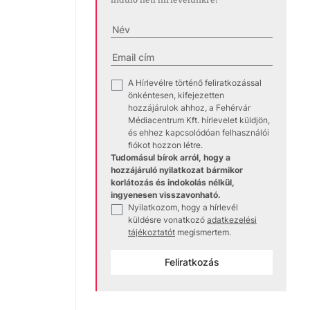
induló heti hírlevelünkre!
A Hírlevélre történő feliratkozással
✓
önkéntesen, kifejezetten
hozzájárulok ahhoz, a Fehérvár
Médiacentrum Kft. hírlevelet küldjön,
és ehhez kapcsolódóan felhasználói
fiókot hozzon létre.
Tudomásul bírok arról, hogy a
hozzájáruló nyilatkozat bármikor
korlátozás és indokolás nélkül,
ingyenesen visszavonható.
Nyilatkozom, hogy a hírlevél
✓
küldésre vonatkozó
adatkezelési
tájékoztatót
megismertem.
Feliratkozás