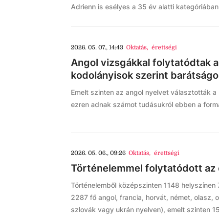
Adrienn is esélyes a 35 év alatti kategóriába
2026. 05. 07., 14:43
Oktatás
,
érettségi
Angol vizsgákkal folytatódtak a
kodolányisok szerint barátságo
Emelt szinten az angol nyelvet választották 
ezren adnak számot tudásukról ebben a form
2026. 05. 06., 09:26
Oktatás
,
érettségi
Történelemmel folytatódott az 
Történelemből középszinten 1148 helyszínen
2287 fő angol, francia, horvát, német, olasz, 
szlovák vagy ukrán nyelven), emelt szinten 