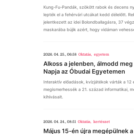
Kung-Fu-Pandák, szökött rabok és decens nyu
lepték el a fehérvári utcákat kedd délelőtt. 
jelentkezett az idei Bolondballagásra, 37 vé
maskarába bújik azért, hogy vidáman vehesse
2026. 04. 25., 06:58
Oktatás
,
egyetem
Alkoss a jelenben, álmodd meg 
Napja az Óbudai Egyetemen
Interaktív előadások, kvízjátékok várták a 12 
megismerhessék a 21. század informatikai, 
kihívásait.
2026. 04. 24., 08:51
Oktatás
,
kertészet
Május 15-én újra megépülnek a