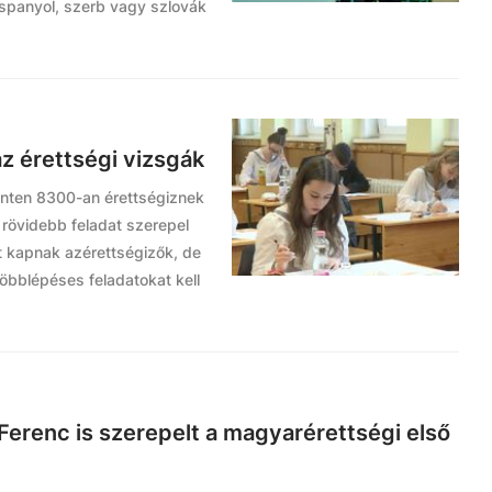
, spanyol, szerb vagy szlovák
z érettségi vizsgák
inten 8300-an érettségiznek
rövidebb feladat szerepel
et kapnak azérettségizők, de
többlépéses feladatokat kell
Ferenc is szerepelt a magyarérettségi első