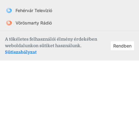
Fehérvár Televízió
Vörösmarty Rádió
FehérVár hetilap
A tökéletes felhasználói élmény érdekében
weboldalunkon sütiket használunk.
Rendben
szekesfehervar.hu
Sütiszabályzat
Információk
•
Rólunk
•
Kapcsolat
•
Impresszum
•
Médiaajánlat
•
Adatvédelem