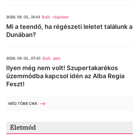
2026. 08. 05., 16:43
Kult
,
régészet
Mi a teendő, ha régészeti leletet találunk a
Dunában?
2026. 08. 05., 07:45
Kult
,
jazz
Ilyen még nem volt! Szupertakarékos
üzemmódba kapcsol idén az Alba Regia
Feszt!
MÉG TÖBB CIKK
Életmód