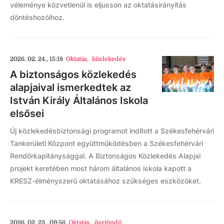
véleménye közvetlenül is eljusson az oktatásirányítás
döntéshozóihoz.
2026. 02. 24., 15:18
Oktatás
,
közlekedés
A biztonságos közlekedés
alapjaival ismerkedtek az
István Király Általános Iskola
elsősei
Új közlekedésbiztonsági programot indított a Székesfehérvári
Tankerületi Központ együttműködésben a Székesfehérvári
Rendőrkapitánysággal. A Biztonságos Közlekedés Alapjai
projekt keretében most három általános iskola kapott a
KRESZ-élményszerű oktatásához szükséges eszközöket.
2026. 02. 23., 09:56
Oktatás
,
ösztöndíj