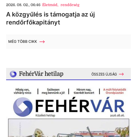
2026. 08. 02., 06:46
Életmód
,
rendőrség
A közgyűlés is támogatja az új
rendőrfőkapitányt
MÉG TÖBB CIKK
FehérVár hetilap
ÖSSZES ÚJSÁG