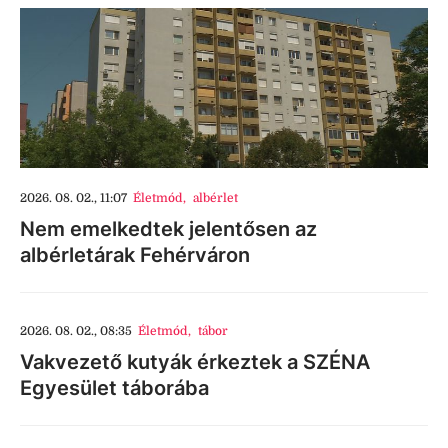
2026. 08. 02., 11:07
Életmód
,
albérlet
Nem emelkedtek jelentősen az
albérletárak Fehérváron
2026. 08. 02., 08:35
Életmód
,
tábor
Vakvezető kutyák érkeztek a SZÉNA
Egyesület táborába