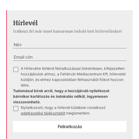
Hírlevél
Iratkozz fel már most hamarosan induló heti hírlevelünkre!
A Hírlevélre történő feliratkozással önkéntesen, kifejezetten
✓
hozzájárulok ahhoz, a Fehérvár Médiacentrum Kft. hírlevelet
küldjön, és ehhez kapcsolódóan felhasználói fiókot hozzon
létre.
Tudomásul bírok arról, hogy a hozzájáruló nyilatkozat
bármikor korlátozás és indokolás nélkül, ingyenesen
visszavonható.
Nyilatkozom, hogy a hírlevél küldésre vonatkozó
✓
adatkezelési tájékoztatót
megismertem.
Feliratkozás