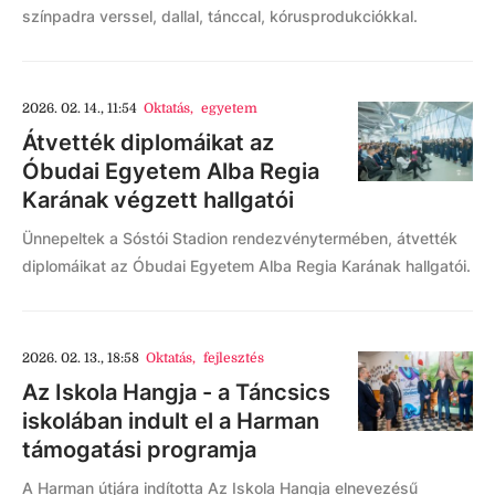
színpadra verssel, dallal, tánccal, kórusprodukciókkal.
2026. 02. 14., 11:54
Oktatás
,
egyetem
Átvették diplomáikat az
Óbudai Egyetem Alba Regia
Karának végzett hallgatói
Ünnepeltek a Sóstói Stadion rendezvénytermében, átvették
diplomáikat az Óbudai Egyetem Alba Regia Karának hallgatói.
2026. 02. 13., 18:58
Oktatás
,
fejlesztés
Az Iskola Hangja - a Táncsics
iskolában indult el a Harman
támogatási programja
A Harman útjára indította Az Iskola Hangja elnevezésű