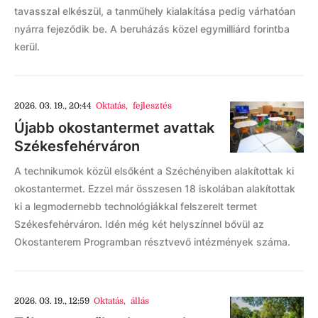
tavasszal elkészül, a tanműhely kialakítása pedig várhatóan
nyárra fejeződik be. A beruházás közel egymilliárd forintba
kerül.
2026. 03. 19., 20:44
Oktatás
,
fejlesztés
Újabb okostantermet avattak
Székesfehérváron
A technikumok közül elsőként a Széchényiben alakítottak ki
okostantermet. Ezzel már összesen 18 iskolában alakítottak
ki a legmodernebb technológiákkal felszerelt termet
Székesfehérváron. Idén még két helyszínnel bővül az
Okostanterem Programban résztvevő intézmények száma.
2026. 03. 19., 12:59
Oktatás
,
állás