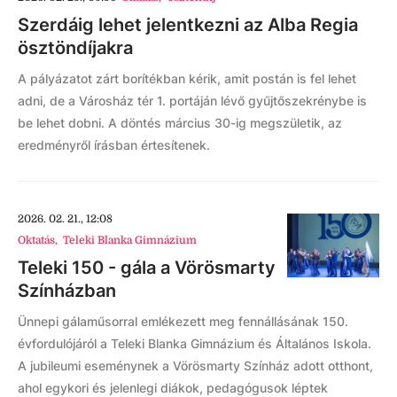
Szerdáig lehet jelentkezni az Alba Regia
ösztöndíjakra
A pályázatot zárt borítékban kérik, amit postán is fel lehet
adni, de a Városház tér 1. portáján lévő gyűjtőszekrénybe is
be lehet dobni. A döntés március 30-ig megszületik, az
eredményről írásban értesítenek.
2026. 02. 21., 12:08
Oktatás
,
Teleki Blanka Gimnázium
Teleki 150 - gála a Vörösmarty
Színházban
Ünnepi gálaműsorral emlékezett meg fennállásának 150.
évfordulójáról a Teleki Blanka Gimnázium és Általános Iskola.
A jubileumi eseménynek a Vörösmarty Színház adott otthont,
ahol egykori és jelenlegi diákok, pedagógusok léptek