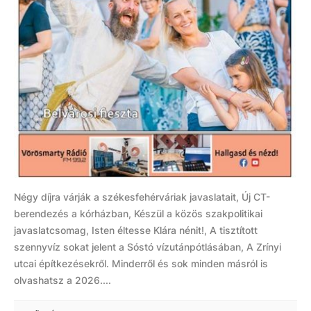
Négy díjra várják a székesfehérváriak javaslatait, Új CT-
berendezés a kórházban, Készül a közös szakpolitikai
javaslatcsomag, Isten éltesse Klára nénit!, A tisztított
szennyvíz sokat jelent a Sóstó vízutánpótlásában, A Zrínyi
utcai építkezésekről. Minderről és sok minden másról is
olvashatsz a 2026....