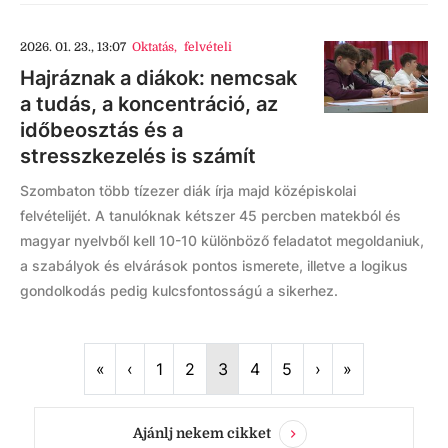
2026. 01. 23., 13:07
Oktatás
,
felvételi
Hajráznak a diákok: nemcsak
a tudás, a koncentráció, az
időbeosztás és a
stresszkezelés is számít
Szombaton több tízezer diák írja majd középiskolai
felvételijét. A tanulóknak kétszer 45 percben matekból és
magyar nyelvből kell 10-10 különböző feladatot megoldaniuk,
a szabályok és elvárások pontos ismerete, illetve a logikus
gondolkodás pedig kulcsfontosságú a sikerhez.
First
Previous
Next
Last
«
‹
1
2
3
4
5
›
»
Ajánlj nekem cikket