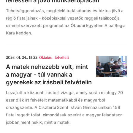
lehessen a jövő munkaerőpiacán
Tehetséggondozás, megfelelő tudásátadás és biztos jövő a
régió fiataljainak - középiskolai vezetők reggeli találkozója
címmel szervezett programot az Óbudai Egyetem Alba Regia
Kara kedden.
2026. 01. 24., 15:22
Oktatás
,
felvételi
A matek nehezebb volt, mint
a magyar - túl vannak a
gyerekek az írásbeli felvételin
Lezajlott a központi írásbeli vizsga, amely során mintegy 70
ezer diák írt felvételit matematikából és magyarból
országszerte. A Ciszterci Szent István Gimnáziumban 159
fiatal ragadt tollat, elmondásuk szerint a magyar feladatsor
jobban ment nekik, mint a matek.