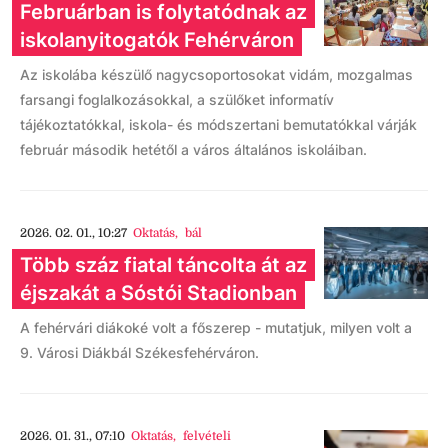
Februárban is folytatódnak az
iskolanyitogatók Fehérváron
Az iskolába készülő nagycsoportosokat vidám, mozgalmas
farsangi foglalkozásokkal, a szülőket informatív
tájékoztatókkal, iskola- és módszertani bemutatókkal várják
február második hetétől a város általános iskoláiban.
2026. 02. 01., 10:27
Oktatás
,
bál
Több száz fiatal táncolta át az
éjszakát a Sóstói Stadionban
A fehérvári diákoké volt a főszerep - mutatjuk, milyen volt a
9. Városi Diákbál Székesfehérváron.
2026. 01. 31., 07:10
Oktatás
,
felvételi