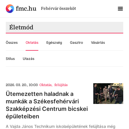
fmc.hu
Fehérvár összeköt
Életmód
Összes
Oktatás
Egészség
Gasztro
Vásárlás
Stílus
Utazás
2026. 03. 20., 10:03
Oktatás
,
felújítás
Ütemezetten haladnak a
munkák a Székesfehérvári
Szakképzési Centrum bicskei
épületeiben
A Vajda János Technikum iskolaépületének felújítása még