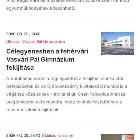
Alba Regia Kara és a Székesfehérvári Szakképzési Centrum
együttműködésének köszönhető.
2026. 03. 06., 13:55
Oktatás
,
Vasvári Pál Gimnázium
Célegyenesben a fehérvári
Vasvári Pál Gimnázium
felújítása
A beruházás során a régi épületrész felújítási munkálatai
befejeződtek és az új épületszárny kivitelezési munkái is a
végéhez közelednek – árulta el dr. Cser-Palkovics András
polgármester, aki elmondta, hogy tovább folytatódnak a
fehérvári iskolafelújítások.
2026. 02. 28., 16:53
Oktatás
,
verseny