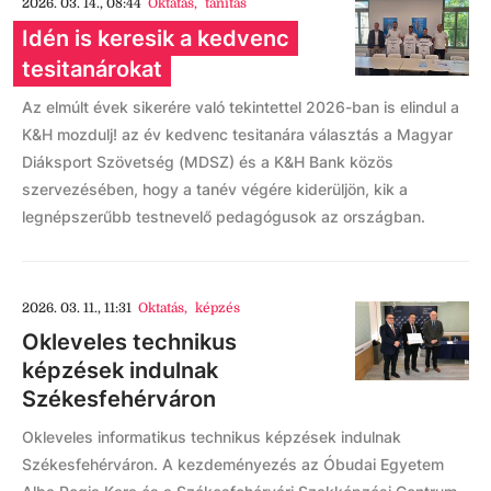
2026. 03. 14., 08:44
Oktatás
,
tanítás
Idén is keresik a kedvenc
tesitanárokat
Az elmúlt évek sikerére való tekintettel 2026-ban is elindul a
K&H mozdulj! az év kedvenc tesitanára választás a Magyar
Diáksport Szövetség (MDSZ) és a K&H Bank közös
szervezésében, hogy a tanév végére kiderüljön, kik a
legnépszerűbb testnevelő pedagógusok az országban.
2026. 03. 11., 11:31
Oktatás
,
képzés
Okleveles technikus
képzések indulnak
Székesfehérváron
Okleveles informatikus technikus képzések indulnak
Székesfehérváron. A kezdeményezés az Óbudai Egyetem