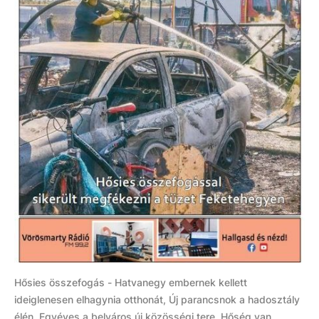
Hősies összefogás - Hatvanegy embernek kellett
ideiglenesen elhagynia otthonát, Új parancsnok a hadosztály
élén, Egyéves a belváros új közösségi tere, Hőség van,