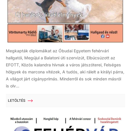
Megkapták diplomáikat az Óbudai Egyetem fehérvári
hallgatói, Megújul a Balatoni úti szervizút, Elbúcsúzott az
EFOTT, Közös kalandra hívnak a város játszóterei, Felséges
hölgyek és marcona vitézek, A tudós, aki rálelt a királyi párra,
A világot járt cigányprímás. Minderről és sok minden másról
is olv...
LETÖLTÉS