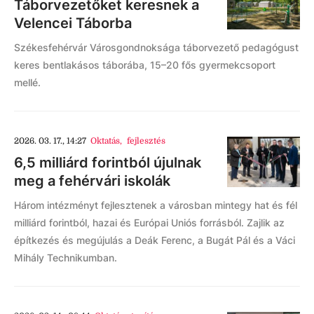
Táborvezetőket keresnek a
Velencei Táborba
Székesfehérvár Városgondnoksága táborvezető pedagógust
keres bentlakásos táborába, 15–20 fős gyermekcsoport
mellé.
2026. 03. 17., 14:27
Oktatás
,
fejlesztés
6,5 milliárd forintból újulnak
meg a fehérvári iskolák
Három intézményt fejlesztenek a városban mintegy hat és fél
milliárd forintból, hazai és Európai Uniós forrásból. Zajlik az
építkezés és megújulás a Deák Ferenc, a Bugát Pál és a Váci
Mihály Technikumban.