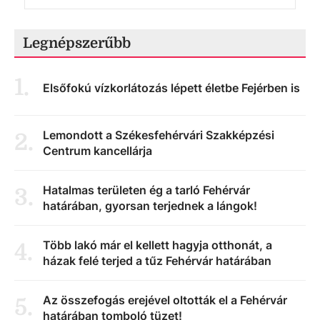
Legnépszerűbb
1
.
Elsőfokú vízkorlátozás lépett életbe Fejérben is
Lemondott a Székesfehérvári Szakképzési
2
.
Centrum kancellárja
Hatalmas területen ég a tarló Fehérvár
3
.
határában, gyorsan terjednek a lángok!
Több lakó már el kellett hagyja otthonát, a
4
.
házak felé terjed a tűz Fehérvár határában
Az összefogás erejével oltották el a Fehérvár
5
.
határában tomboló tüzet!