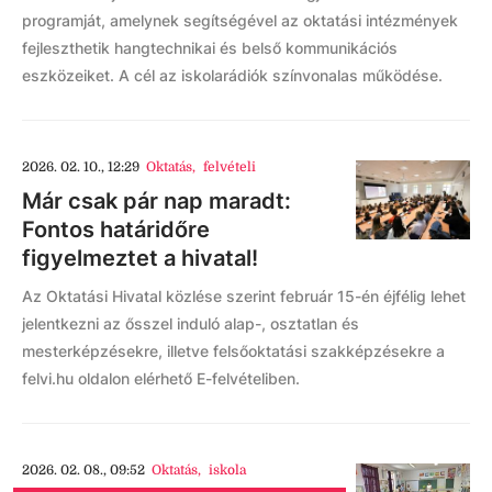
programját, amelynek segítségével az oktatási intézmények
fejleszthetik hangtechnikai és belső kommunikációs
eszközeiket. A cél az iskolarádiók színvonalas működése.
2026. 02. 10., 12:29
Oktatás
,
felvételi
Már csak pár nap maradt:
Fontos határidőre
figyelmeztet a hivatal!
Az Oktatási Hivatal közlése szerint február 15-én éjfélig lehet
jelentkezni az ősszel induló alap-, osztatlan és
mesterképzésekre, illetve felsőoktatási szakképzésekre a
felvi.hu oldalon elérhető E-felvételiben.
2026. 02. 08., 09:52
Oktatás
,
iskola