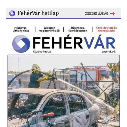
FehérVár hetilap
ÖSSZES ÚJSÁG