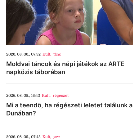
2026. 08. 06., 07:32
Kult
,
tánc
Moldvai táncok és népi játékok az ARTE
napközis táborában
2026. 08. 05., 16:43
Kult
,
régészet
Mi a teendő, ha régészeti leletet találunk a
Dunában?
2026. 08. 05., 07:45
Kult
,
jazz