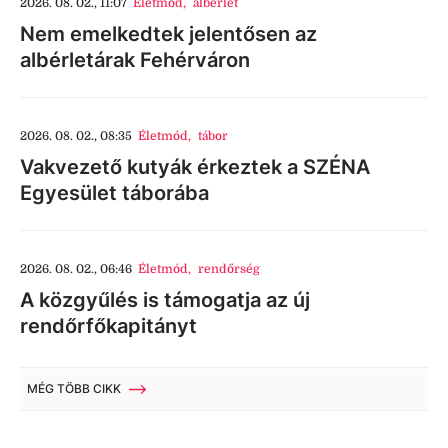
2026. 08. 02., 11:07
Életmód
,
albérlet
Nem emelkedtek jelentősen az
albérletárak Fehérváron
2026. 08. 02., 08:35
Életmód
,
tábor
Vakvezető kutyák érkeztek a SZÉNA
Egyesület táborába
2026. 08. 02., 06:46
Életmód
,
rendőrség
A közgyűlés is támogatja az új
rendőrfőkapitányt
MÉG TÖBB CIKK