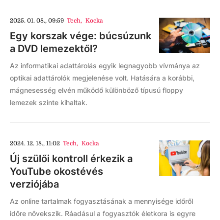
2025. 01. 08., 09:59
Tech
,
Kocka
Egy korszak vége: búcsúzunk
a DVD lemezektől?
Az informatikai adattárolás egyik legnagyobb vívmánya az
optikai adattárolók megjelenése volt. Hatására a korábbi,
mágnesesség elvén működő különböző típusú floppy
lemezek szinte kihaltak.
2024. 12. 18., 11:02
Tech
,
Kocka
Új szülői kontroll érkezik a
YouTube okostévés
verziójába
Az online tartalmak fogyasztásának a mennyisége időről
időre növekszik. Ráadásul a fogyasztók életkora is egyre