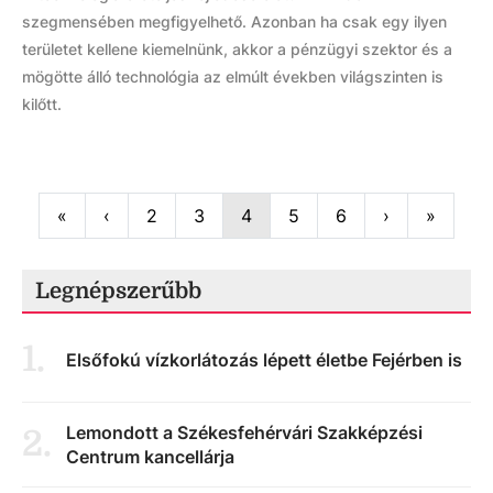
szegmensében megfigyelhető. Azonban ha csak egy ilyen
területet kellene kiemelnünk, akkor a pénzügyi szektor és a
mögötte álló technológia az elmúlt években világszinten is
kilőtt.
First
Previous
Next
Last
«
‹
2
3
4
5
6
›
»
Legnépszerűbb
1
.
Elsőfokú vízkorlátozás lépett életbe Fejérben is
Lemondott a Székesfehérvári Szakképzési
2
.
Centrum kancellárja