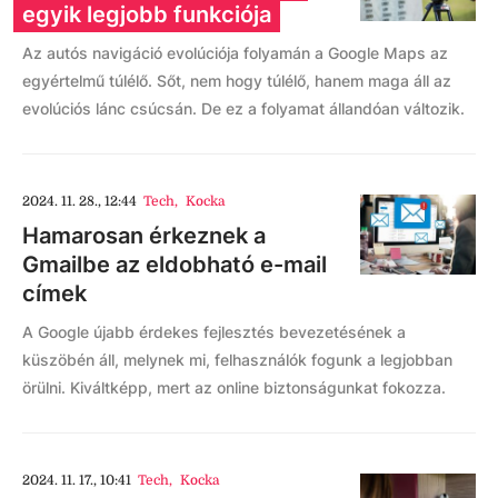
egyik legjobb funkciója
Az autós navigáció evolúciója folyamán a Google Maps az
egyértelmű túlélő. Sőt, nem hogy túlélő, hanem maga áll az
evolúciós lánc csúcsán. De ez a folyamat állandóan változik.
2024. 11. 28., 12:44
Tech
,
Kocka
Hamarosan érkeznek a
Gmailbe az eldobható e-mail
címek
A Google újabb érdekes fejlesztés bevezetésének a
küszöbén áll, melynek mi, felhasználók fogunk a legjobban
örülni. Kiváltképp, mert az online biztonságunkat fokozza.
2024. 11. 17., 10:41
Tech
,
Kocka