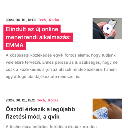
2024. 06. 19., 13:05
Tech
,
Kocka
Elindult az új online
menetrendi alkalmazás:
EMMA
A közösségi közlekedés egyik fontos eleme, hogy tudjunk
vele előre tervezni. Ehhez persze az is szükséges, hogy ne
csak a közlekedés álljon az utazók rendelkezésére, hanem
egy átfogó utastájékoztató rendszer is.
2024. 06. 12., 15:21
Tech
,
Kocka
Ősztől érkezik a legújabb
fizetési mód, a qvik
A technológia erőteljes fejlődése életünk minden