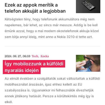
Ezek az appok merítik a
telefon akkuját a legjobban
Kétségtelen tény, hogy telefonunk akkumulátora még nem
napelemes, bár lehet, az sincs már messze. Addig is be kell
érnünk azzal, hogy a mai modern okostelefonok akkuja közel
sem bírja annyi ideig, mint anno a Nokia 3210-é tette azt.
2024. 06. 27., 06:59
Tech
,
Kocka
Így mobilozzunk a külföldi
nyaralás idején
Az elmúlt években a szolgáltatók sokat változtattak a külföldi
mobilhasználat árazásán, igaz ehhez kellett az EU
szabályozása is. Ugyanakkor mi felhasználók élvezhetjük
ennek jótékony hatását. Persze a körültekintés még így is
elkél.