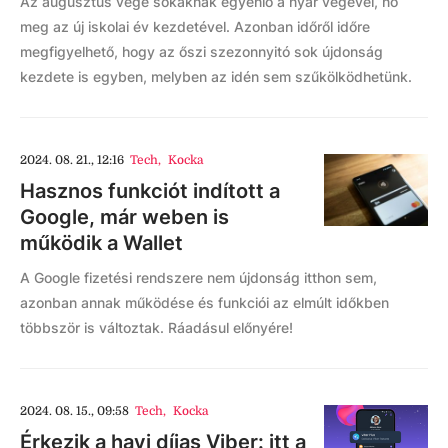
Az augusztus vége sokaknak egyenlő a nyár végével, no
meg az új iskolai év kezdetével. Azonban időről időre
megfigyelhető, hogy az őszi szezonnyitó sok újdonság
kezdete is egyben, melyben az idén sem szűkölködhetünk.
2024. 08. 21., 12:16
Tech
,
Kocka
Hasznos funkciót indított a
Google, már weben is
működik a Wallet
A Google fizetési rendszere nem újdonság itthon sem,
azonban annak működése és funkciói az elmúlt időkben
többször is változtak. Ráadásul előnyére!
2024. 08. 15., 09:58
Tech
,
Kocka
Érkezik a havi díjas Viber: itt a