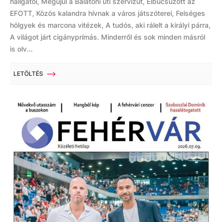
hallgatói, Megújul a Balatoni úti szervizút, Elbúcsúzott az
EFOTT, Közös kalandra hívnak a város játszóterei, Felséges
hölgyek és marcona vitézek, A tudós, aki rálelt a királyi párra,
A világot járt cigányprímás. Minderről és sok minden másról
is olv...
LETÖLTÉS