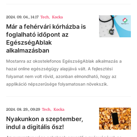
2024. 09. 04., 14:17
Tech
,
Kocka
Már a fehérvári kórházba is
foglalható időpont az
EgészségAblak
alkalmazásban
Mostanra az okostelefonos EgészségAblak alkalmazás a
hazai online egészségügy alapjává vált. A fejlesztési
folyamat nem volt rövid, azonban elmondható, hogy az
applikáció népszerűsége folyamatosan növekszik.
2024. 08. 29., 09:29
Tech
,
Kocka
Nyakunkon a szeptember,
indul a digitális ősz!