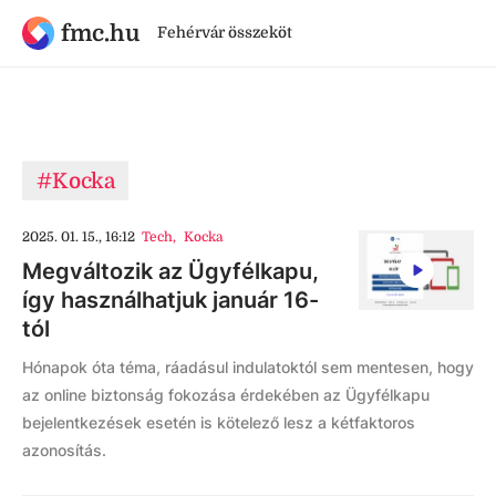
fmc.hu
Fehérvár összeköt
#Kocka
2025. 01. 15., 16:12
Tech
,
Kocka
Megváltozik az Ügyfélkapu,
így használhatjuk január 16-
tól
Hónapok óta téma, ráadásul indulatoktól sem mentesen, hogy
az online biztonság fokozása érdekében az Ügyfélkapu
bejelentkezések esetén is kötelező lesz a kétfaktoros
azonosítás.