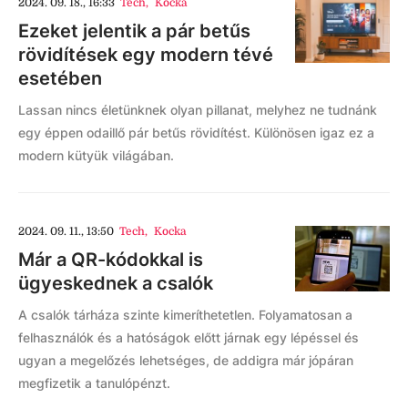
2024. 09. 18., 16:33
Tech
,
Kocka
Ezeket jelentik a pár betűs
rövidítések egy modern tévé
esetében
Lassan nincs életünknek olyan pillanat, melyhez ne tudnánk
egy éppen odaillő pár betűs rövidítést. Különösen igaz ez a
modern kütyük világában.
2024. 09. 11., 13:50
Tech
,
Kocka
Már a QR-kódokkal is
ügyeskednek a csalók
A csalók tárháza szinte kimeríthetetlen. Folyamatosan a
felhasználók és a hatóságok előtt járnak egy lépéssel és
ugyan a megelőzés lehetséges, de addigra már jópáran
megfizetik a tanulópénzt.