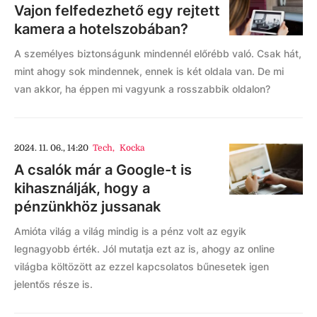
Vajon felfedezhető egy rejtett
kamera a hotelszobában?
A személyes biztonságunk mindennél előrébb való. Csak hát,
mint ahogy sok mindennek, ennek is két oldala van. De mi
van akkor, ha éppen mi vagyunk a rosszabbik oldalon?
2024. 11. 06., 14:20
Tech
,
Kocka
A csalók már a Google-t is
kihasználják, hogy a
pénzünkhöz jussanak
Amióta világ a világ mindig is a pénz volt az egyik
legnagyobb érték. Jól mutatja ezt az is, ahogy az online
világba költözött az ezzel kapcsolatos bűnesetek igen
jelentős része is.