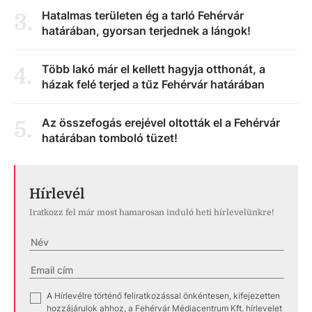
Hatalmas területen ég a tarló Fehérvár
3
.
határában, gyorsan terjednek a lángok!
Több lakó már el kellett hagyja otthonát, a
4
.
házak felé terjed a tűz Fehérvár határában
Az összefogás erejével oltották el a Fehérvár
5
.
határában tomboló tüzet!
Hírlevél
Iratkozz fel már most hamarosan induló heti hírlevelünkre!
A Hírlevélre történő feliratkozással önkéntesen, kifejezetten
✓
hozzájárulok ahhoz, a Fehérvár Médiacentrum Kft. hírlevelet