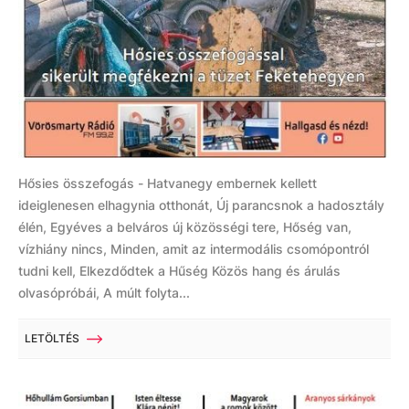
Hősies összefogás - Hatvanegy embernek kellett
ideiglenesen elhagynia otthonát, Új parancsnok a hadosztály
élén, Egyéves a belváros új közösségi tere, Hőség van,
vízhiány nincs, Minden, amit az intermodális csomópontról
tudni kell, Elkezdődtek a Hűség Közös hang és árulás
olvasópróbái, A múlt folyta...
LETÖLTÉS