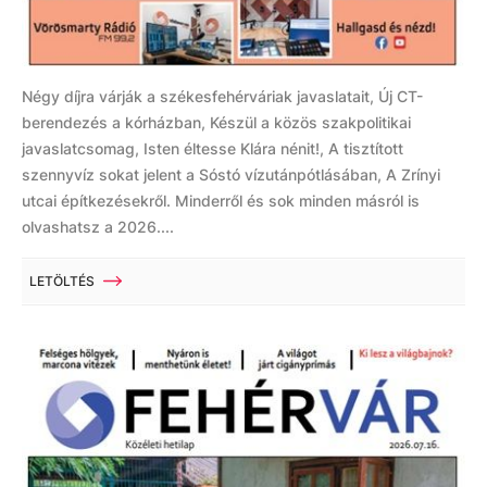
Négy díjra várják a székesfehérváriak javaslatait, Új CT-
berendezés a kórházban, Készül a közös szakpolitikai
javaslatcsomag, Isten éltesse Klára nénit!, A tisztított
szennyvíz sokat jelent a Sóstó vízutánpótlásában, A Zrínyi
utcai építkezésekről. Minderről és sok minden másról is
olvashatsz a 2026....
LETÖLTÉS