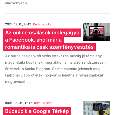
alacsonyabb.
2024. 12. 11., 14:42
Tech
,
Kocka
Az online csalások melegágya
a Facebook, ahol már a
romantika is csak szemfényvesztés
Az online csalásokról szóló értekezés mindig jó téma egy
magamfajta kockának, még akkor is, ha arról rendszeresen
értekezik a Kocka Blogban. Szinte havonta jelennek meg
újabbnál újabb ötletek, hogyan is lehetne a felhasználókat
megtéveszteni.
2024. 12. 04., 17:47
Tech
,
Kocka
Búcsúzik a Google Térkép