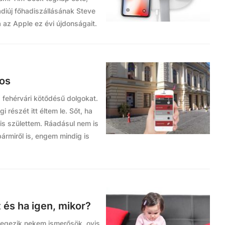
adiúj főhadiszállásának Steve
 az Apple ez évi újdonságait.
kos
 fehérvári kötődésű dolgokat.
 részét itt éltem le. Sőt, ha
is születtem. Ráadásul nem is
ármiről is, engem mindig is
 és ha igen, mikor?
zegezik nekem ismerősök, ovis