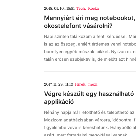
2018. 01. 10., 15:51
Tech
,
Kocka
Mennyiért éri meg notebookot,
okostelefont vásárolni?
Napi szinten találkozom a fenti kérdéssel. Má
is az az összeg, amiért érdemes venni notebo
bármilyen egyéb műszaki cikket. Nyilván ez 
talán erősen szubjektív is, de mielőtt azt hinn
2017. 11. 29., 11:10
Hírek
,
mozi
Végre készült egy használható
applikáció
Néhány napja már letölthető és telepíthető az
Mozizom adatbázisában városra, időpontra, fi
figyelembe véve is kereshetünk. Hiánypótló a
azért, mert forradalmi megoldásai vannak.