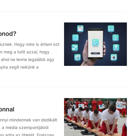
fonod?
isznek. Hogy mire is értem ezt
 meg a tutit azzal, hogy
ahol ne lenne legalább egy
yira segít nekünk a
onnal
nnyi mindennek van dedikált
n, a média szempontjából
en adta az ötletét. Egészen