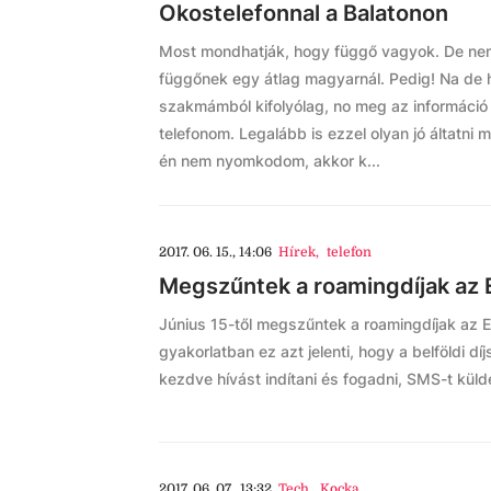
Okostelefonnal a Balatonon
Most mondhatják, hogy függő vagyok. De n
függőnek egy átlag magyarnál. Pedig! Na de 
szakmámból kifolyólag, no meg az informáci
telefonom. Legalább is ezzel olyan jó áltatn
én nem nyomkodom, akkor k...
2017. 06. 15., 14:06
Hírek
,
telefon
Megszűntek a roamingdíjak az 
Június 15-től megszűntek a roamingdíjak az Eu
gyakorlatban ez azt jelenti, hogy a belföldi dí
kezdve hívást indítani és fogadni, SMS-t külde
2017. 06. 07., 13:32
Tech
,
Kocka