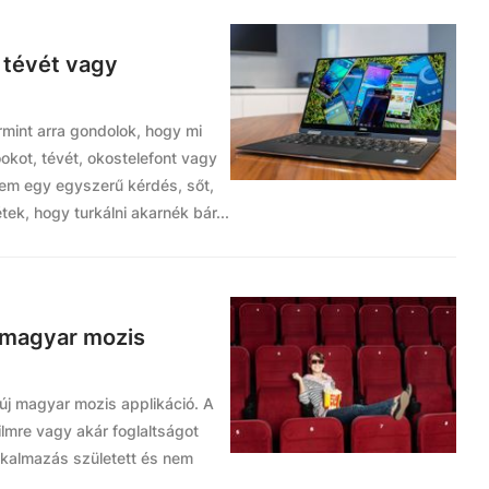
 tévét vagy
rmint arra gondolok, hogy mi
okot, tévét, okostelefont vagy
nem egy egyszerű kérdés, sőt,
étek, hogy turkálni akarnék bár...
 magyar mozis
 új magyar mozis applikáció. A
lmre vagy akár foglaltságot
lkalmazás született és nem