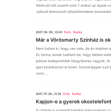
fehérvári idő szerint este 7 órakor az Apple v
Jobsról elnevezett előadótermében bemutatta
2017. 08. 09., 10:59
Tech
,
Kocka
Már a Vörösmarty Színház is o
Nem tudom ki, hogy van vele, de én imádom a
Ez biztos annak tudható be, hogy életem eddigi
jobban belegondolok tősgyökeres vagyok, itt 
igen kívánkozom el innen. Szóval legyen szó b
vonz...
2017. 07. 26., 15:34
Tech
,
Kocka
Kapjon-e a gyerek okostelefont
A címben is szereplő kérdést igen gyakran s