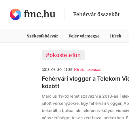
fmc.hu
Fehérvár összeköt
Székesfehérvár
Fejér vármegye
Hírek
#okostelefon
2018. 03. 20., 17:39
Hírek
,
szavazás
Fehérvári vlogger a Telekom Vi
között
Március 19-től lehet szavazni a 2018-as Tel
jutott versenyzőkre. Egy fehérvári vlogger, Appl
bekerült a buliba, aki telefonos-kütyüs videó
népszerűségre tesz szert hazai berkekben. Enn