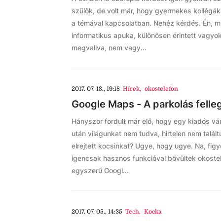
szülők, de volt már, hogy gyermekes kollégákk
a témával kapcsolatban. Nehéz kérdés. Én, m
informatikus apuka, különösen érintett vagyo
megvallva, nem vagy...
2017. 07. 18., 19:18
Hírek
,
okostelefon
Google Maps - A parkolás felle
Hányszor fordult már elő, hogy egy kiadós v
után világunkat nem tudva, hirtelen nem talált
elrejtett kocsinkat? Ugye, hogy ugye. Na, figy
igencsak hasznos funkcióval bővültek okostel
egyszerű Googl...
2017. 07. 05., 14:35
Tech
,
Kocka