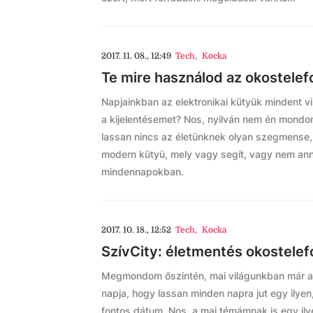
2017. 11. 08., 12:49
Tech
,
Kocka
Te mire használod az okostele
Napjainkban az elektronikai kütyük mindent v
a kijelentésemet? Nos, nyilván nem én mondom
lassan nincs az életünknek olyan szegmense, 
modern kütyü, mely vagy segít, vagy nem ann
mindennapokban.
2017. 10. 18., 12:52
Tech
,
Kocka
SzívCity: életmentés okostelef
Megmondom őszintén, mai világunkban már a
napja, hogy lassan minden napra jut egy ilye
fontos dátum. Nos, a mai témámnak is egy ily