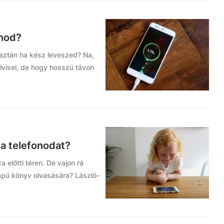
onod?
aztán ha kész leveszed? Na,
lvisel, de hogy hosszú távon
a telefonodat?
 előtti téren. De vajon rá
apú könyv olvasására? László-