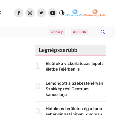
C
Fehérvár-TV
Vörösmarty Rádió
#hőség
#FEDOK
Legnépszerűbb
Elsőfokú vízkorlátozás lépett
1
.
életbe Fejérben is
Lemondott a Székesfehérvári
2
.
Szakképzési Centrum
kancellárja
Hatalmas területen ég a tarló
3
.
Fehérvár határában, gyorsan