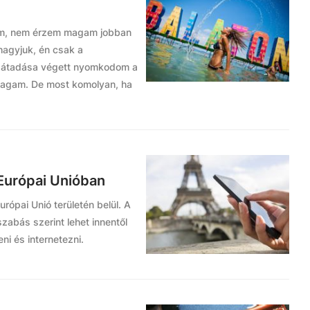
em, nem érzem magam jobban
hagyjuk, én csak a
ó átadása végett nyomkodom a
i magam. De most komolyan, ha
Európai Unióban
rópai Unió területén belül. A
jszabás szerint lehet innentől
ni és internetezni.