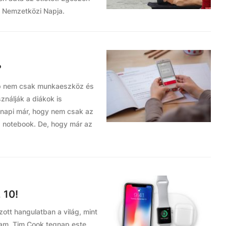
s Nemzetközi Napja.
?
ép nem csak munkaeszköz és
ználják a diákok is
znapi már, hogy nem csak az
a notebook. De, hogy már az
 10!
ozott hangulatban a világ, mint
am. Tim Cook tegnap este,