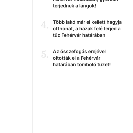
terjednek a lángok!
Több lakó már el kellett hagyja
4
.
otthonát, a házak felé terjed a
tűz Fehérvár határában
Az összefogás erejével
5
.
oltották el a Fehérvár
határában tomboló tüzet!