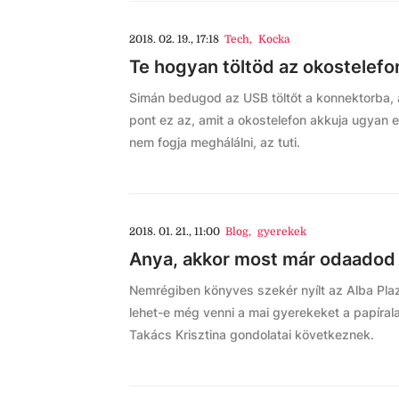
2018. 02. 19., 17:18
Tech
,
Kocka
Te hogyan töltöd az okostelef
Simán bedugod az USB töltőt a konnektorba, 
pont ez az, amit a okostelefon akkuja ugyan e
nem fogja meghálálni, az tuti.
2018. 01. 21., 11:00
Blog
,
gyerekek
Anya, akkor most már odaadod 
Nemrégiben könyves szekér nyílt az Alba Plaza
lehet-e még venni a mai gyerekeket a papíral
Takács Krisztina gondolatai következnek.