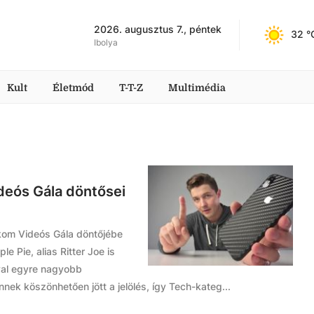
2026. augusztus 7., péntek
32
 °
Ibolya
Kult
Életmód
T-T-Z
Multimédia
deós Gála döntősei
ekom Videós Gála döntőjébe
e Pie, alias Ritter Joe is
ival egyre nagyobb
ek köszönhetően jött a jelölés, így Tech-kateg...