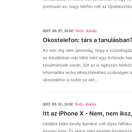
pontosan az, hogy hétfőn volt az Újraéleszté
2017. 09. 27., 10:50
Tech
,
Kocka
Okostelefon: társ a tanulásban
Az már rég nem újdonság, hogy a számítóg
az iskolákban már több mint egy évtizede has
tanulmányaik során. Sőt az is egészen hétkö
informatika lecke elkészítéséhez szükséges 
okostelefon is betör az okt...
2017. 09. 13., 13:32
Tech
,
Kocka
Itt az iPhone X - Nem, nem iksz,
Utoljára talán tavaly ilyenkor volt olyan felfok
tegnap este. És akkor még enyhén fogalmazt