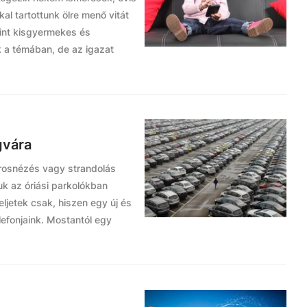
al tartottunk ölre menő vitát
int kisgyermekes és
k a témában, de az igazat
gvára
árosnézés vagy strandolás
uk az óriási parkolókban
eljetek csak, hiszen egy új és
efonjaink. Mostantól egy