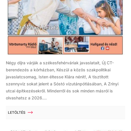
Négy díjra várják a székesfehérváriak javaslatait, Új CT-
berendezés a kórházban, Készül a közös szakpolitikai
javaslatcsomag, Isten éltesse Klára nénit!, A tisztított
szennyvíz sokat jelent a Sóstó vízutánpótlásában, A Zrínyi
utcai építkezésekről. Minderről és sok minden másról is
olvashatsz a 2026....
LETÖLTÉS