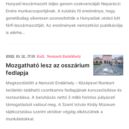
Hunyadi leszármazott teljes genom szekvenciáját Neparáczi
Endre munkacsoportjának. A kutatás fő eredménye, hogy
genetikailag sikeresen azonosították a Hunyadiak utolsó két
férfi leszármazottját. Az eredmények nemzetközi publikációja
is elérhe...
2022. 10. 12., 17:10
Kult
,
Nemzeti Emlékhely
Mozgatható lesz az osszárium
fedlapja
Megkezdődött a Nemzeti Emlékhely – Középkori Romkert
területén található csontkamra fedlapjának korszerűsítése és
restaurálása. A beruházás nettó 3 millió forintos pályázati
támogatásból valósul meg. A Szent István Király Múzeum
tájékoztatása szerint október végéig elkészülnek a
munkálatokkal.