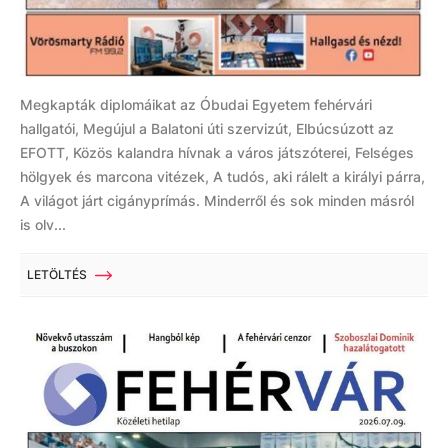
Megkapták diplomáikat az Óbudai Egyetem fehérvári
hallgatói, Megújul a Balatoni úti szervizút, Elbúcsúzott az
EFOTT, Közös kalandra hívnak a város játszóterei, Felséges
hölgyek és marcona vitézek, A tudós, aki rálelt a királyi párra,
A világot járt cigányprímás. Minderről és sok minden másról
is olv...
LETÖLTÉS