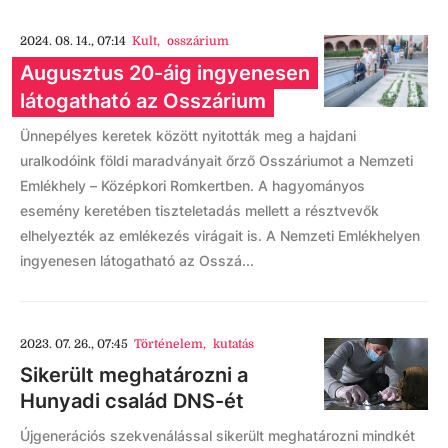
2024. 08. 14., 07:14
Kult
,
osszárium
Augusztus 20-áig ingyenesen
látogatható az Osszárium
Ünnepélyes keretek között nyitották meg a hajdani
uralkodóink földi maradványait őrző Osszáriumot a Nemzeti
Emlékhely – Középkori Romkertben. A hagyományos
esemény keretében tiszteletadás mellett a résztvevők
elhelyezték az emlékezés virágait is. A Nemzeti Emlékhelyen
ingyenesen látogatható az Osszá...
2023. 07. 26., 07:45
Történelem
,
kutatás
Sikerült meghatározni a
Hunyadi család DNS-ét
Újgenerációs szekvenálással sikerült meghatározni mindkét