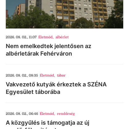
2026. 08. 02., 11:07
Életmód
,
albérlet
Nem emelkedtek jelentősen az
albérletárak Fehérváron
2026. 08. 02., 08:35
Életmód
,
tábor
Vakvezető kutyák érkeztek a SZÉNA
Egyesület táborába
2026. 08. 02., 06:46
Életmód
,
rendőrség
A közgyűlés is támogatja az új