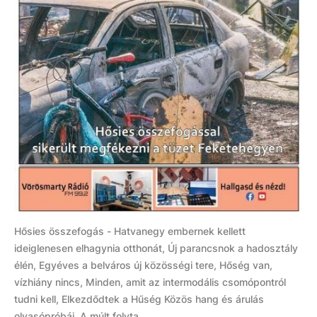
Hősies összefogás - Hatvanegy embernek kellett
ideiglenesen elhagynia otthonát, Új parancsnok a hadosztály
élén, Egyéves a belváros új közösségi tere, Hőség van,
vízhiány nincs, Minden, amit az intermodális csomópontról
tudni kell, Elkezdődtek a Hűség Közös hang és árulás
olvasópróbái, A múlt folyta...