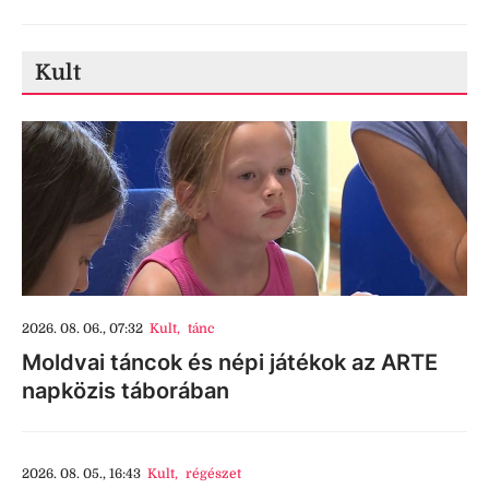
Kult
2026. 08. 06., 07:32
Kult
,
tánc
Moldvai táncok és népi játékok az ARTE
napközis táborában
2026. 08. 05., 16:43
Kult
,
régészet