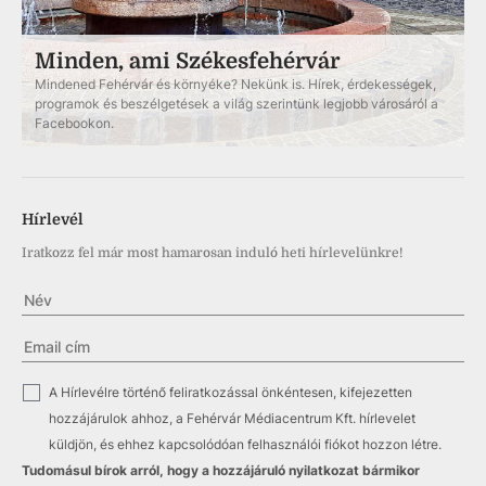
Minden, ami Székesfehérvár
Mindened Fehérvár és környéke? Nekünk is. Hírek, érdekességek,
programok és beszélgetések a világ szerintünk legjobb városáról a
Facebookon.
Hírlevél
Iratkozz fel már most hamarosan induló heti hírlevelünkre!
✓
A Hírlevélre történő feliratkozással önkéntesen, kifejezetten
hozzájárulok ahhoz, a Fehérvár Médiacentrum Kft. hírlevelet
küldjön, és ehhez kapcsolódóan felhasználói fiókot hozzon létre.
Tudomásul bírok arról, hogy a hozzájáruló nyilatkozat bármikor