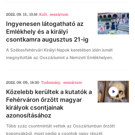
2022. 08. 13., 13:16
Kult
,
osszárium
Ingyenesen látogatható az
Emlékhely és a királyi
csontkamra augusztus 21-ig
A Székesfehérvári Királyi Napok keretében idén ismét
megnyitották az Osszáriumot a Nemzeti Emlékhelyen.
2022. 08. 09., 18:30
Tudomány
,
osszárium
Közelebb kerültek a kutatók a
Fehérváron őrzött magyar
királyok csontjainak
azonosításához
Több száz csontmintát vettek az Osszáriumban őrzött
koponyákból, most pedig a csontok nagy részét