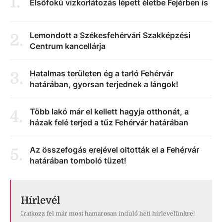
1
.
Elsőfokú vízkorlátozás lépett életbe Fejérben is
Lemondott a Székesfehérvári Szakképzési
2
.
Centrum kancellárja
Hatalmas területen ég a tarló Fehérvár
3
.
határában, gyorsan terjednek a lángok!
Több lakó már el kellett hagyja otthonát, a
4
.
házak felé terjed a tűz Fehérvár határában
Az összefogás erejével oltották el a Fehérvár
5
.
határában tomboló tüzet!
Hírlevél
Iratkozz fel már most hamarosan induló heti hírlevelünkre!