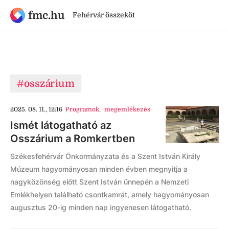
fmc.hu
Fehérvár összeköt
#osszárium
2025. 08. 11., 12:16
Programok
,
megemlékezés
Ismét látogatható az
Osszárium a Romkertben
Székesfehérvár Önkormányzata és a Szent István Király
Múzeum hagyományosan minden évben megnyitja a
nagyközönség előtt Szent István ünnepén a Nemzeti
Emlékhelyen található csontkamrát, amely hagyományosan
augusztus 20-ig minden nap ingyenesen látogatható.