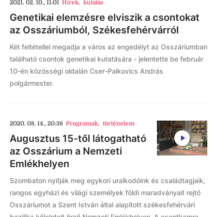
2021. 02. 10., 11:01
Hírek
,
kutatás
Genetikai elemzésre elviszik a csontokat
az Osszáriumból, Székesfehérvárról
Két feltétellel megadja a város az engedélyt az Osszáriumban
található csontok genetikai kutatására - jelentette be február
10-én közösségi oldalán Cser-Palkovics András
polgármester.
2020. 08. 14., 20:38
Programok
,
történelem
Augusztus 15-től látogatható
az Osszárium a Nemzeti
Emlékhelyen
Szombaton nyitják meg egykori uralkodóink és családtagjaik,
rangos egyházi és világi személyek földi maradványait rejtő
Osszáriumot a Szent István által alapított székesfehérvári
bazilika kőleleteit őrző Nemzeti Emlékhelyen. A csontkamra