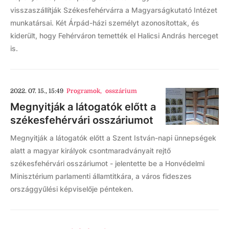
visszaszállítják Székesfehérvárra a Magyarságkutató Intézet
munkatársai. Két Árpád-házi személyt azonosítottak, és
kiderült, hogy Fehérváron temették el Halicsi András herceget
is.
2022. 07. 15., 15:49
Programok
,
osszárium
Megnyitják a látogatók előtt a
székesfehérvári osszáriumot
Megnyitják a látogatók előtt a Szent István-napi ünnepségek
alatt a magyar királyok csontmaradványait rejtő
székesfehérvári osszáriumot - jelentette be a Honvédelmi
Minisztérium parlamenti államtitkára, a város fideszes
országgyűlési képviselője pénteken.