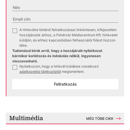
A Hírlevélre történő feliratkozással önkéntesen, kifejezetten
✓
hozzájárulok ahhoz, a Fehérvár Médiacentrum Kft. hírlevelet
küldjön, és ehhez kapcsolódóan felhasználói fiókot hozzon
létre.
Tudomásul bírok arról, hogy a hozzájáruló nyilatkozat
bármikor korlátozás és indokolás nélkül, ingyenesen
visszavonható.
Nyilatkozom, hogy a hírlevél küldésre vonatkozó
✓
adatkezelési tájékoztatót
megismertem.
Feliratkozás
Multimédia
MÉG TÖBB CIKK