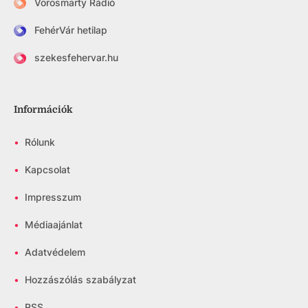
Vörösmarty Rádió
FehérVár hetilap
szekesfehervar.hu
Információk
•
Rólunk
•
Kapcsolat
•
Impresszum
•
Médiaajánlat
•
Adatvédelem
•
Hozzászólás szabályzat
•
RSS