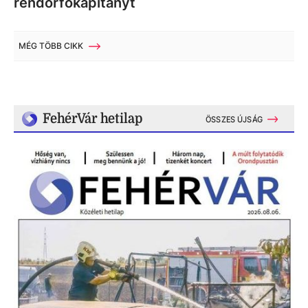
rendőrfőkapitányt
MÉG TÖBB CIKK
FehérVár hetilap
ÖSSZES ÚJSÁG