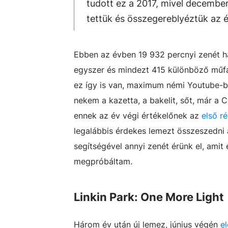
tudott ez a 2017, mivel december 
tettük és összegereblyéztük az é
Ebben az évben 19 932 percnyi zenét ha
egyszer és mindezt 415 különböző műfaj
ez így is van, maximum némi Youtube-ba
nekem a kazetta, a bakelit, sőt, már 
ennek az év végi értékelőnek az
első r
legalábbis érdekes lemezt összeszedni a
segítségével annyi zenét érünk el, amit 
megpróbáltam.
Linkin Park: One More Light
Három év után új lemez, június végén
e