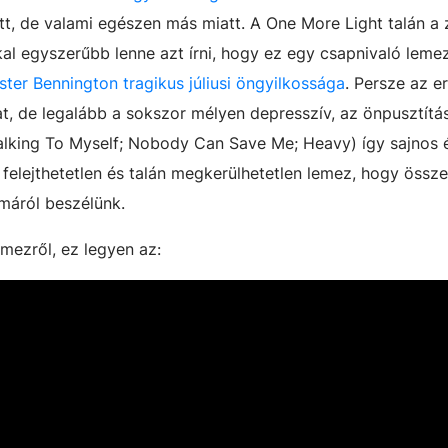
lett, de valami egészen más miatt. A One More Light talán a
l egyszerűbb lenne azt írni, hogy ez egy csapnivaló lemez
ter Bennington tragikus júliusi öngyilkossága
. Persze az e
t, de legalább a sokszor mélyen depresszív, az önpusztítá
alking To Myself; Nobody Can Save Me; Heavy) így sajnos 
 felejthetetlen és talán megkerülhetetlen lemez, hogy öss
máról beszélünk.
mezről, ez legyen az: