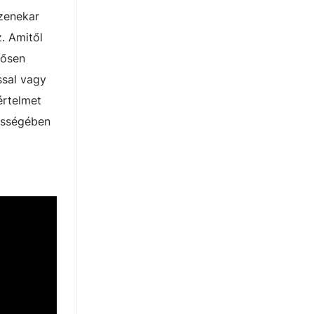
 zenekar
. Amitől
rősen
ssal vagy
értelmet
zességében