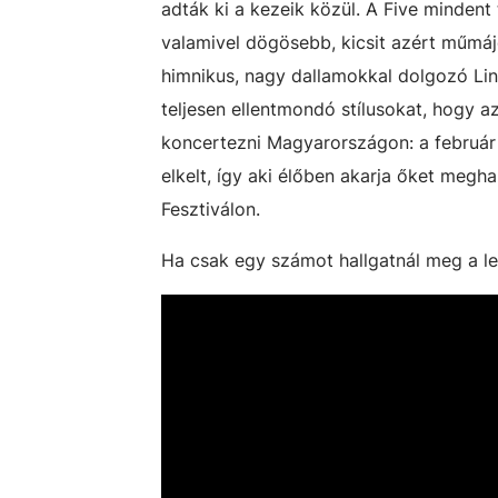
adták ki a kezeik közül. A Five minden
valamivel dögösebb, kicsit azért műmáj
himnikus, nagy dallamokkal dolgozó Li
teljesen ellentmondó stílusokat, hogy a
koncertezni Magyarországon: a február 
elkelt, így aki élőben akarja őket megh
Fesztiválon.
Ha csak egy számot hallgatnál meg a le