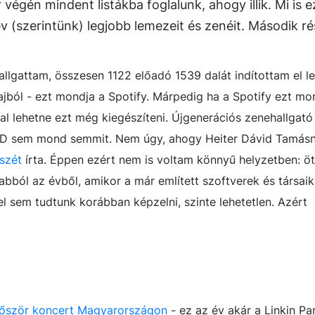
végén mindent listákba foglalunk, ahogy illik. Mi is e
v (szerintünk) legjobb lemezeit és zenéit. Második ré
llgattam, összesen 1122 előadó 1539 dalát indítottam el l
ból - ezt mondja a Spotify. Márpedig ha a Spotify ezt mo
l lehetne ezt még kiegészíteni. Újgenerációs zenehallgató 
a CD sem mond semmit. Nem úgy, ahogy Heiter Dávid Tamásn
észét
írta. Éppen ezért nem is voltam könnyű helyzetben: öt
bból az évből, amikor a már említett szoftverek és társaik
el sem tudtunk korábban képzelni, szinte lehetetlen. Azért
lőször koncert Magyarországon
- ez az év akár a Linkin Par