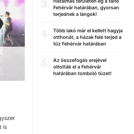
Hatalmas területen ég a tarló
3
.
Fehérvár határában, gyorsan
terjednek a lángok!
Több lakó már el kellett hagyja
4
.
otthonát, a házak felé terjed a
tűz Fehérvár határában
Az összefogás erejével
5
.
oltották el a Fehérvár
határában tomboló tüzet!
gyszer
 is