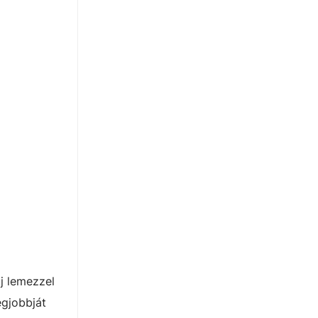
j lemezzel
egjobbját