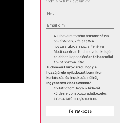
induló heti hírlevelünkre!
A Hírlevélre történő feliratkozással
✓
önkéntesen, kifejezetten
hozzájárulok ahhoz, a Fehérvár
Médiacentrum Kft. hírlevelet küldjön,
és ehhez kapcsolódóan felhasználói
fiókot hozzon létre.
Tudomásul bírok arról, hogy a
hozzájáruló nyilatkozat bármikor
korlátozás és indokolás nélkül,
ingyenesen visszavonható.
Nyilatkozom, hogy a hírlevél
✓
küldésre vonatkozó
adatkezelési
tájékoztatót
megismertem.
Feliratkozás