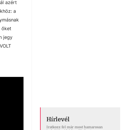
ál azért
ökhöz: a
egymásnak
k őket
n jegy
 VOLT
Hírlevél
Iratkozz fel már most hamarosan