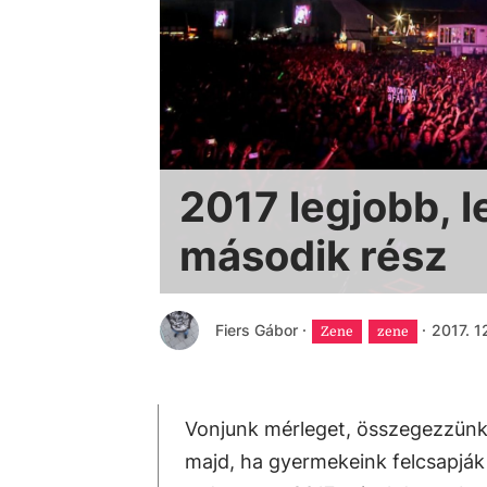
2017 legjobb, 
második rész
Fiers Gábor
·
·
2017. 1
Zene
zene
Vonjunk mérleget, összegezzünk,
majd, ha gyermekeink felcsapják 