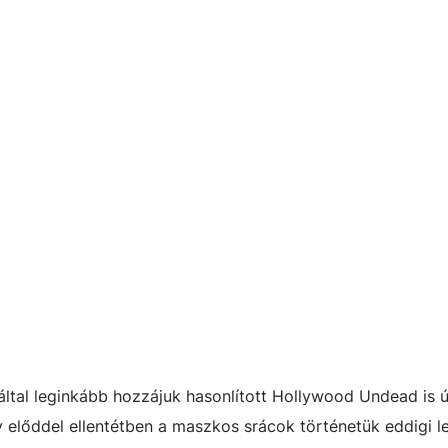
ltal leginkább hozzájuk hasonlított Hollywood Undead is ú
 előddel ellentétben a maszkos srácok történetük eddigi l