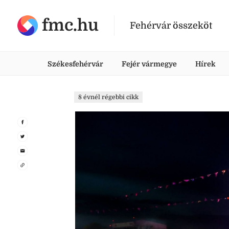
fmc.hu
Fehérvár összeköt
Székesfehérvár
Fejér vármegye
Hírek
8 évnél régebbi cikk