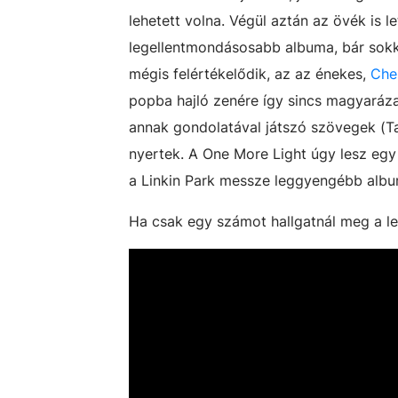
lehetett volna. Végül aztán az övék is 
legellentmondásosabb albuma, bár sokka
mégis felértékelődik, az az énekes,
Ches
popba hajló zenére így sincs magyaráza
annak gondolatával játszó szövegek (T
nyertek. A One More Light úgy lesz egy
a Linkin Park messze leggyengébb albu
Ha csak egy számot hallgatnál meg a le