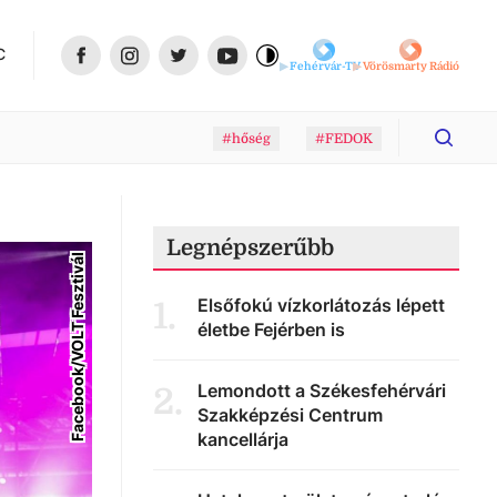
C
Fehérvár-TV
Vörösmarty Rádió
#hőség
#FEDOK
Legnépszerűbb
Facebook/VOLT Fesztivál
Elsőfokú vízkorlátozás lépett
1
.
életbe Fejérben is
Lemondott a Székesfehérvári
2
.
Szakképzési Centrum
kancellárja