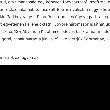
t tud, amit manapság egy könnyen fogyasztható, szoftrockn
er rockzenekarnak tudnia kell. Bátran nyúlnak a nagy előd
nkin Parkhoz vagy a Papa Roach-hoz, és úgy vegyítik az 
zt egyetemen kellene oktatni. Jövőre háromszor is láthatju
12-i és 13-i Akvárium Klubban esedékes bulikra már minde
allgatni, annak marad a június 29-i koncertjük Sopronban, a
mezről, ez legyen az: