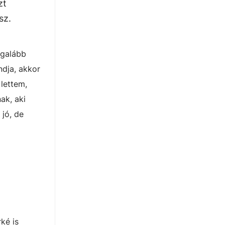
zt
sz.
egalább
ndja, akkor
lettem,
ak, aki
 jó, de
ké is