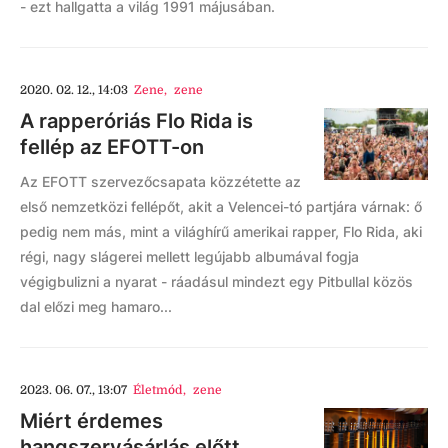
- ezt hallgatta a világ 1991 májusában.
2020. 02. 12., 14:03
Zene
,
zene
A rapperóriás Flo Rida is
fellép az EFOTT-on
Az EFOTT szervezőcsapata közzétette az
első nemzetközi fellépőt, akit a Velencei-tó partjára várnak: ő
pedig nem más, mint a világhírű amerikai rapper, Flo Rida, aki
régi, nagy slágerei mellett legújabb albumával fogja
végigbulizni a nyarat - ráadásul mindezt egy Pitbullal közös
dal előzi meg hamaro...
2023. 06. 07., 13:07
Életmód
,
zene
Miért érdemes
hangszervásárlás előtt