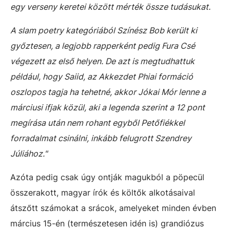
egy verseny keretei között mérték össze tudásukat.
A slam poetry kategóriából Színész Bob került ki
győztesen, a legjobb rapperként pedig Fura Csé
végezett az első helyen. De azt is megtudhattuk
például, hogy Saiid, az Akkezdet Phiai formáció
oszlopos tagja ha tehetné, akkor Jókai Mór lenne a
márciusi ifjak közül, aki a legenda szerint a 12 pont
megírása után nem rohant egyből Petőfiékkel
forradalmat csinálni, inkább felugrott Szendrey
Júliához."
Azóta pedig csak úgy ontják magukból a pöpecül
összerakott, magyar írók és költők alkotásaival
átszőtt számokat a srácok, amelyeket minden évben
március 15-én (természetesen idén is) grandiózus