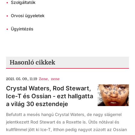
•
Szolgáltatók
•
Orvosi ügyeletek
•
Ügyintézés
Hasonló cikkek
2021. 05. 09., 11:19
Zene
,
zene
Crystal Waters, Rod Stewart,
Ice-T és Ossian - ezt hallgatta
a világ 30 esztendeje
Befutott a mesés hangú Crystal Waters, de nagy slágerrel
jelentkezett Rod Stewart és a Roxette is. Ütős nótával és
kultfilmmel jött ki Ice-T, itthon pedig nagyot zúzott az Ossian