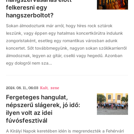
felkeresni egy
hangszerboltot?
Sokan álmodoztunk már arról, hogy híres rock sztárok
leszünk, vagy éppen egy hatalmas koncertkörútra indulunk
zongoristaként, esetleg egy romantikus városban adunk
koncertet. Sőt továbbmegyünk, nagyon sokan szólókarrierről
álmodoznak, legyen az gitár, cselló vagy hegedű. Azonban
egy dologról nem sza...
2024. 08. 11., 06:03
Kult
,
zene
Fergeteges hangulat,
népszerű slágerek, jó idő:
ilyen volt az idei
fúvósfesztivál
A Királyi Napok keretében idén is megrendezték a Fehérvári