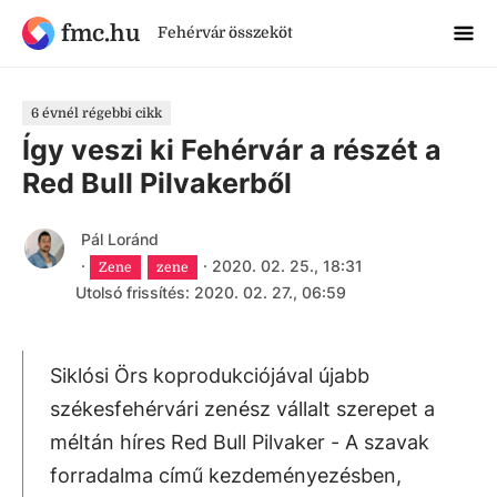
fmc.hu
Fehérvár összeköt
6 évnél régebbi cikk
Így veszi ki Fehérvár a részét a
Red Bull Pilvakerből
Pál Loránd
·
·
2020. 02. 25., 18:31
Zene
zene
Utolsó frissítés: 2020. 02. 27., 06:59
Siklósi Örs koprodukciójával újabb
székesfehérvári zenész vállalt szerepet a
méltán híres Red Bull Pilvaker - A szavak
forradalma című kezdeményezésben,