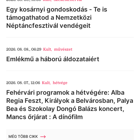
Egy kosárnyi gondoskodás - Te is
támogathatod a Nemzetközi
Néptáncfesztivál vendégeit
2026. 08. 08., 06:29
Kult
,
művészet
Emlékmű a háború áldozataiért
2026. 08. 07., 12:06
Kult
,
hétvége
Fehérvári programok a hétvégére: Alba
Regia Feszt, Királyok a Belvárosban, Palya
Bea és Szokolay Dongó Balázs koncert,
Mancs őrjárat : A dínófilm
MÉG TÖBB CIKK