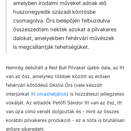
amelyben irodalmi műveket adnak elő
huszonegyedik századi köntösbe
csomagolva. Örs belépőjén felbuzdulva
összeszedtem nektek azokat a pilvakeres
dalokat, amelyekben fehérvári művészek
is megcsillantják tehetségüket.
Nemrég debütált a Red Bull Pilvaker újabb dala, az Itt
van az ősz, amelyhez többek között az erősen
fehérvári kötődésű Siklósi Örs (vele készült
interjúnkat
itt olvashatjátok
) is hozzáteszi jellegzetes
vokálját. Az előadók Petőfi Sándor Itt van az ősz, itt
van újra című versét dolgozták és - mint az összes
korábbi pilvakeres produkció - ez a nóta is brutálisan
erősre sikeredett.