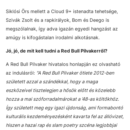
Siklósi Örs mellett a Cloud 9+ istenadta tehetsége,
Szivák Zsolt és a rapkirályok, Bom és Deego is
megszólalnak, így adva igazán egyedi hangzást az
amúgy is kifogástalan irodalmi alkotásnak.
Jó, jó, de mit kell tudni a Red Bull Pilvakerről?
A Red Bull Pilvaker hivatalos honlapján ez olvasható
az indulásról:
"A Red Bull Pilvaker ötlete 2012-ben
született azzal a szándékkal, hogy a maga
eszközeivel tisztelegjen a hősök előtt és közelebb
hozza a mai szóforradalmárokat a ’48-as költőkhöz.
Így született meg egy igazi újdonság, ami formabontó
kulturális kezdeményezésként kavarta fel az állóvizet,
hiszen a hazai rap és slam poetry szcéna legjobbjai