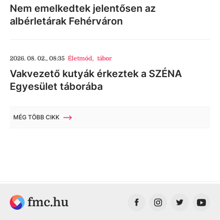
Nem emelkedtek jelentősen az
albérletárak Fehérváron
2026. 08. 02., 08:35
Életmód
,
tábor
Vakvezető kutyák érkeztek a SZÉNA
Egyesület táborába
MÉG TÖBB CIKK
fmc.hu