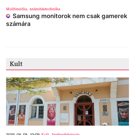
Multimédia
,
számítástechnika
Samsung monitorok nem csak gamerek
számára
Kult
2026. 08. 08., 10:09
Kult
,
Székesfehérvár