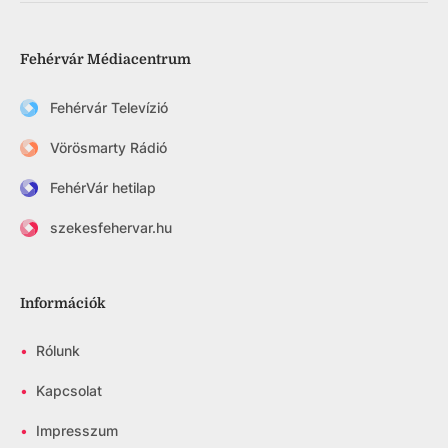
Fehérvár Médiacentrum
Fehérvár Televízió
Vörösmarty Rádió
FehérVár hetilap
szekesfehervar.hu
Információk
•
Rólunk
•
Kapcsolat
•
Impresszum