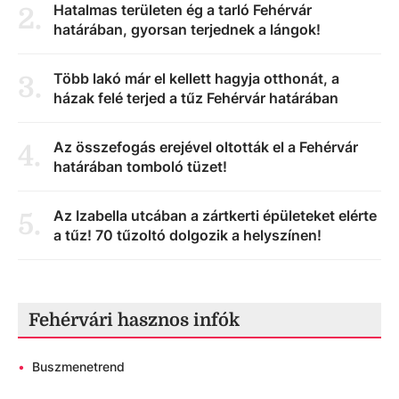
Hatalmas területen ég a tarló Fehérvár
2
.
határában, gyorsan terjednek a lángok!
Több lakó már el kellett hagyja otthonát, a
3
.
házak felé terjed a tűz Fehérvár határában
Az összefogás erejével oltották el a Fehérvár
4
.
határában tomboló tüzet!
Az Izabella utcában a zártkerti épületeket elérte
5
.
a tűz! 70 tűzoltó dolgozik a helyszínen!
Fehérvári hasznos infók
•
Buszmenetrend