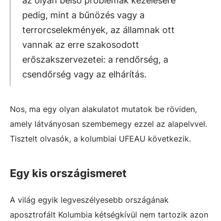
az olyan belső problémák kezelésére
pedig, mint a bűnözés vagy a
terrorcselekmények, az államnak ott
vannak az erre szakosodott
erőszakszervezetei: a rendőrség, a
csendőrség vagy az elhárítás.
Nos, ma egy olyan alakulatot mutatok be röviden,
amely látványosan szembemegy ezzel az alapelvvel.
Tisztelt olvasók, a kolumbiai UFEAU következik.
Egy kis országismeret
A világ egyik legveszélyesebb országának
aposztrofált Kolumbia kétségkívül nem tartozik azon