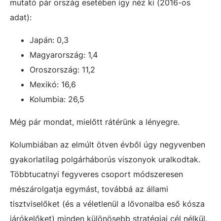
mutató pár ország esetében így néz ki (2016-os
adat):
Japán: 0,3
Magyarország: 1,4
Oroszország: 11,2
Mexikó: 16,6
Kolumbia: 26,5
Még pár mondat, mielőtt rátérünk a lényegre.
Kolumbiában az elmúlt ötven évből úgy negyvenben
gyakorlatilag polgárháborús viszonyok uralkodtak.
Többtucatnyi fegyveres csoport módszeresen
mészárolgatja egymást, továbbá az állami
tisztviselőket (és a véletlenül a lővonalba eső kósza
járókelőket) minden különösebb stratégiai cél nélkül.