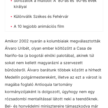
Sorozatok a múltból: A '80-as és '90-es évek
királyai
Különválik Székes és Fehérvár
A 10 legjobb animációs film
Amikor 2002 nyarán a kolumbiaiak megválasztották
Álvaro Uribét, olyan ember költözött a Casa de
Nariño-ba (a bogotái elnöki palotába), akinek túl
sokat nem kellett magyarázni a szervezett
bűnözésről. Álvaro barátunk többek között a hírhedt
Medellín polgármestereként, illetve az ezt a várost is
magába foglaló Antioquia tartomány
kormányzójaként is dolgozott, úgyhogy nem egy
rózsadombi mentalitással látott neki a teendőknek.
Bel- és honvédelmi minisztereire támaszkodva már