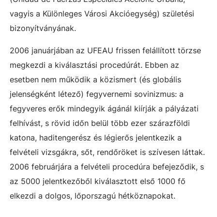
vagyis a Különleges Városi Akcióegység) születési
bizonyítványának.
2006 januárjában az UFEAU frissen felállított törzse
megkezdi a kiválasztási procedúrát. Ebben az
esetben nem működik a közismert (és globális
jelenségként létező) fegyvernemi sovinizmus: a
fegyveres erők mindegyik ágánál kiírják a pályázati
felhívást, s rövid időn belül több ezer szárazföldi
katona, haditengerész és légierős jelentkezik a
felvételi vizsgákra, sőt, rendőröket is szívesen láttak.
2006 februárjára a felvételi procedúra befejeződik, s
az 5000 jelentkezőből kiválasztott első 1000 fő
elkezdi a dolgos, lőporszagú hétköznapokat.