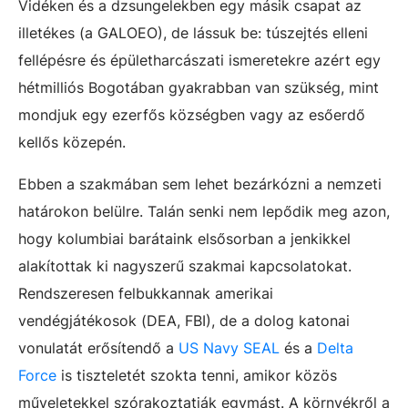
Vidéken és a dzsungelekben egy másik csapat az
illetékes (a GALOEO), de lássuk be: túszejtés elleni
fellépésre és épületharcászati ismeretekre azért egy
hétmilliós Bogotában gyakrabban van szükség, mint
mondjuk egy ezerfős községben vagy az esőerdő
kellős közepén.
Ebben a szakmában sem lehet bezárkózni a nemzeti
határokon belülre. Talán senki nem lepődik meg azon,
hogy kolumbiai barátaink elsősorban a jenkikkel
alakítottak ki nagyszerű szakmai kapcsolatokat.
Rendszeresen felbukkannak amerikai
vendégjátékosok (DEA, FBI), de a dolog katonai
vonulatát erősítendő a
US Navy SEAL
és a
Delta
Force
is tiszteletét szokta tenni, amikor közös
műveletekkel szórakoztatják egymást. A környékről a