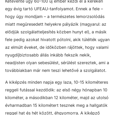
Kétévente úgy 60-100 új ember kezdi el a kereken
egy évig tartó UFEAU-tanfolyamot. Ennek a fele –
hogy úgy mondjam – a természetes lemorzsolódás
miatt megüresedett helyekre pályázik (magyarul: az
elődjük szolgálatteljesítés közben hunyt el), a másik
fele pedig azokat hivatott pótolni, akik túlélték ugyan
az elmúlt éveket, de időközben rájöttek, hogy valami
nyugdíjbiztosabb állás inkább fekszik nekik,
neadjisten olyan sebesülést, sérülést szereztek, ami a
továbbiakban már nem teszi lehetővé a szolgálatot.
A kiképzés minden napja egy laza, 10-15 kilométeres
reggeli futással kezdődik: az első négy hónapban 10
kilométer, a másodikban 12 kilométer, majd az utolsó
évharmadban 15 kilométert tesznek meg a hallgatók
reggel hat és hét között, éhgyomorra. A kiképző