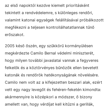
az első napoktól kezdve kiemelt prioritásként
tekintett a rendvédelemre, s különleges rendőri,
valamint katonai egységek felállításával próbálkozott
megfékezni a teljesen kontrollálhatatlannak tűnő
erőszakot.
2005 késő őszén, egy szűkkörű kormányülésen
megkérdezte Camilo Bernal védelmi miniszterét,
hogy milyen további javaslatai vannak a fegyveres
felkelők és a köztörvényes bűnözők ellen bevetett
katonák és rendőrök hatékonyságának növelésére.
Camilo nem volt az a kifejezetten beszari alak, ezért
vett egy nagy levegőt és fehéren-feketén kimondta:
akármennyire is középkori a módszer, ő bizony
amellett van, hogy vérdíjat kell kitűzni a gerillák,