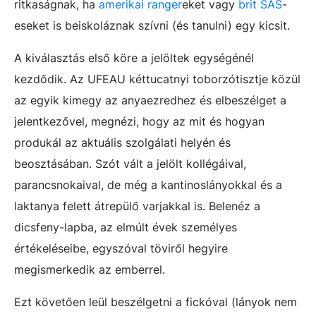
ritkaságnak, ha
amerikai ranger
eket vagy
brit SAS
-
eseket is beiskoláznak szívni (és tanulni) egy kicsit.
A kiválasztás első köre a jelöltek egységénél
kezdődik. Az UFEAU kéttucatnyi toborzótisztje közül
az egyik kimegy az anyaezredhez és elbeszélget a
jelentkezővel, megnézi, hogy az mit és hogyan
produkál az aktuális szolgálati helyén és
beosztásában. Szót vált a jelölt kollégáival,
parancsnokaival, de még a kantinoslányokkal és a
laktanya felett átrepülő varjakkal is. Belenéz a
dicsfeny-lapba, az elmúlt évek személyes
értékeléseibe, egyszóval töviről hegyire
megismerkedik az emberrel.
Ezt követően leül beszélgetni a fickóval (lányok nem