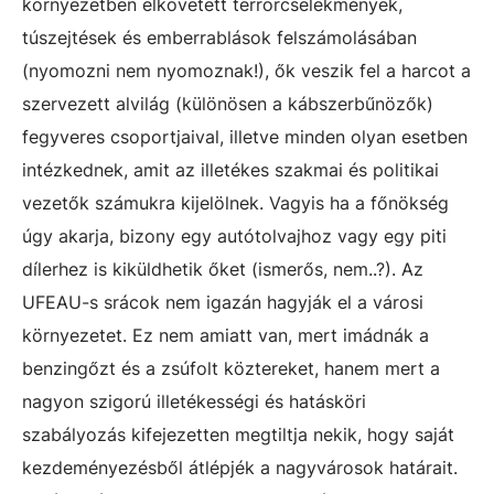
környezetben elkövetett terrorcselekmények,
túszejtések és emberrablások felszámolásában
(nyomozni nem nyomoznak!), ők veszik fel a harcot a
szervezett alvilág (különösen a kábszerbűnözők)
fegyveres csoportjaival, illetve minden olyan esetben
intézkednek, amit az illetékes szakmai és politikai
vezetők számukra kijelölnek. Vagyis ha a főnökség
úgy akarja, bizony egy autótolvajhoz vagy egy piti
dílerhez is kiküldhetik őket (ismerős, nem..?). Az
UFEAU-s srácok nem igazán hagyják el a városi
környezetet. Ez nem amiatt van, mert imádnák a
benzingőzt és a zsúfolt köztereket, hanem mert a
nagyon szigorú illetékességi és hatásköri
szabályozás kifejezetten megtiltja nekik, hogy saját
kezdeményezésből átlépjék a nagyvárosok határait.