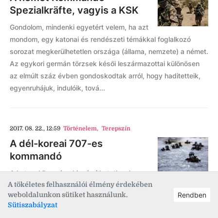
Spezialkräfte, vagyis a KSK
Gondolom, mindenki egyetért velem, ha azt
mondom, egy katonai és rendészeti témákkal foglalkozó
sorozat megkerülhetetlen országa (állama, nemzete) a német.
Az egykori germán törzsek késői leszármazottai különösen
az elmúlt száz évben gondoskodtak arról, hogy haditetteik,
egyenruhájuk, indulóik, tová...
2017. 08. 22., 12:59
Történelem
,
Terepszín
A dél-koreai 707-es
kommandó
A hatvankilenc éve kiszámíthatatlanul
A tökéletes felhasználói élmény érdekében
viselkedő északi szomszéd és testvérnemzet közvetlen
weboldalunkon sütiket használunk.
Rendben
szomszédságában élő dél-koreaiak az elmúlt évtizedekben
Sütiszabályzat
kénytelenek voltak egy ütőképes hadsereget összegründolni