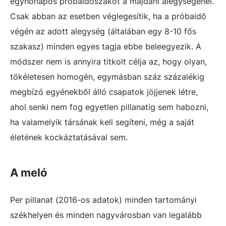
egyhónapos próbaidőszakot a majdani alegységénél.
Csak abban az esetben véglegesítik, ha a próbaidő
végén az adott alegység (általában egy 8-10 fős
szakasz) minden egyes tagja ebbe beleegyezik. A
módszer nem is annyira titkolt célja az, hogy olyan,
tökéletesen homogén, egymásban száz százalékig
megbízó egyénekből álló csapatok jöjjenek létre,
ahol senki nem fog egyetlen pillanatig sem habozni,
ha valamelyik társának kell segíteni, még a saját
életének kockáztatásával sem.
A meló
Per pillanat (2016-os adatok) minden tartományi
székhelyen és minden nagyvárosban van legalább