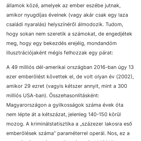
államok közé, amelyek az ember eszébe jutnak,
amikor nyugdíjas éveinek (vagy akár csak egy laza
családi nyaralás) helyszínéről álmodozik. Tudom,
hogy sokan nem szeretik a számokat, de engedjétek
meg, hogy egy bekezdés erejéig, mondandóm
illusztrációjaként mégis felhozzak egy párat:
A 49 milliós dél-amerikai országban 2016-ban úgy 13
ezer emberölést követtek el, de volt olyan év (2002),
amikor 29 ezret (vagyis kétszer annyit, mint a 300
milliós USA-ban). Összehasonlításként:
Magyarországon a gyilkosságok száma évek óta
nem lépte át a kétszázat, jelenleg 140-150 körül
mozog. A kriminálstatisztika a „százezer lakosra eső
emberölések száma” paraméterrel operál. Nos, ez a