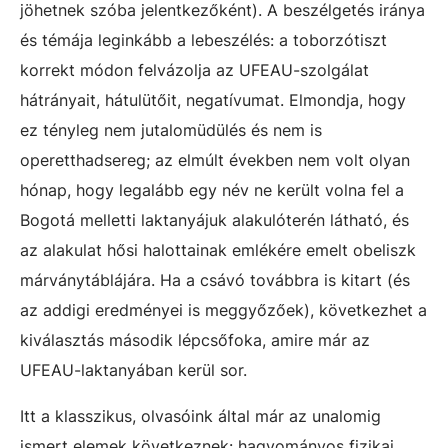
jöhetnek szóba jelentkezőként). A beszélgetés iránya
és témája leginkább a lebeszélés: a toborzótiszt
korrekt módon felvázolja az UFEAU-szolgálat
hátrányait, hátulütőit, negatívumat. Elmondja, hogy
ez tényleg nem jutalomüdülés és nem is
operetthadsereg; az elmúlt években nem volt olyan
hónap, hogy legalább egy név ne került volna fel a
Bogotá melletti laktanyájuk alakulóterén látható, és
az alakulat hősi halottainak emlékére emelt obeliszk
márványtáblájára. Ha a csávó továbbra is kitart (és
az addigi eredményei is meggyőzőek), következhet a
kiválasztás második lépcsőfoka, amire már az
UFEAU-laktanyában kerül sor.
Itt a klasszikus, olvasóink által már az unalomig
ismert elemek következnek: hagyományos fizikai