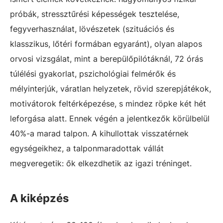
próbák, stressztűrési képességek tesztelése,
fegyverhasználat, lövészetek (szituációs és
klasszikus, lőtéri formában egyaránt), olyan alapos
orvosi vizsgálat, mint a berepülőpilótáknál, 72 órás
túlélési gyakorlat, pszichológiai felmérők és
mélyinterjúk, váratlan helyzetek, rövid szerepjátékok,
motivátorok feltérképezése, s mindez röpke két hét
leforgása alatt. Ennek végén a jelentkezők körülbelül
40%-a marad talpon. A kihullottak visszatérnek
egységeikhez, a talponmaradottak vállát
megveregetik: ők elkezdhetik az igazi tréninget.
A kiképzés