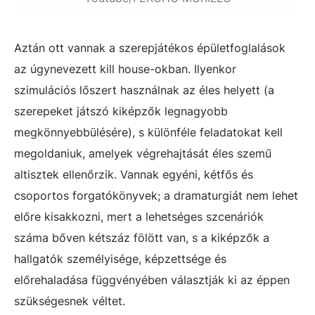
Aztán ott vannak a szerepjátékos épületfoglalások
az úgynevezett kill house-okban. Ilyenkor
szimulációs lőszert használnak az éles helyett (a
szerepeket játszó kiképzők legnagyobb
megkönnyebbülésére), s különféle feladatokat kell
megoldaniuk, amelyek végrehajtását éles szemű
altisztek ellenőrzik. Vannak egyéni, kétfős és
csoportos forgatókönyvek; a dramaturgiát nem lehet
előre kisakkozni, mert a lehetséges szcenáriók
száma bőven kétszáz fölött van, s a kiképzők a
hallgatók személyisége, képzettsége és
előrehaladása függvényében választják ki az éppen
szükségesnek véltet.