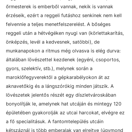
őrmesterek is emberből vannak, nekik is vannak
érzéseik, ezért a reggeli futáshoz senkinek nem kell
felvennie a teljes menetfelszerelést. A bőséges
reggeli után a hétvégéken nyugi van (körlettakarítás,
önképzés, levél a kedvesnek, satöbbi), de
munkanapokon a ritmus még olvasva is elég durva:
általában lövészettel kezdenek (egyéni, csoportos,
gyors, szelektív, stb.), melynek során a
maroklőfegyverektől a gépkarabélyokon át az
aknavetőkig és a lángszórókig minden játszik. A
lövészetek jelentős részét egy díszletvároskában
bonyolítják le, amelynek hat utcáján és mintegy 120
épületében gyakorolják az utcai harcokat, elvégre ez
a fő specialitásuk. A fantomtelepülés utcáin
kétszáznál is több emberalak van elrejtve (úgymond