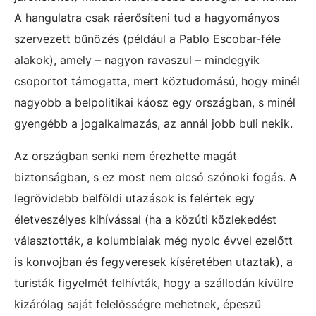
A hangulatra csak ráerősíteni tud a hagyományos
szervezett bűnözés (például a Pablo Escobar-féle
alakok), amely – nagyon ravaszul – mindegyik
csoportot támogatta, mert köztudomású, hogy minél
nagyobb a belpolitikai káosz egy országban, s minél
gyengébb a jogalkalmazás, az annál jobb buli nekik.
Az országban senki nem érezhette magát
biztonságban, s ez most nem olcsó szónoki fogás. A
legrövidebb belföldi utazások is felértek egy
életveszélyes kihívással (ha a közúti közlekedést
választották, a kolumbiaiak még nyolc évvel ezelőtt
is konvojban és fegyveresek kíséretében utaztak), a
turisták figyelmét felhívták, hogy a szállodán kívülre
kizárólag saját felelősségre mehetnek, épeszű