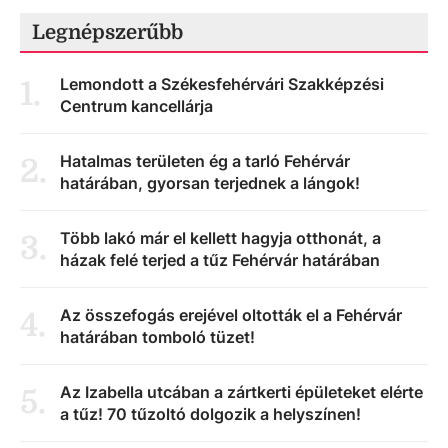
Legnépszerűbb
Lemondott a Székesfehérvári Szakképzési
1
.
Centrum kancellárja
Hatalmas területen ég a tarló Fehérvár
2
.
határában, gyorsan terjednek a lángok!
Több lakó már el kellett hagyja otthonát, a
3
.
házak felé terjed a tűz Fehérvár határában
Az összefogás erejével oltották el a Fehérvár
4
.
határában tomboló tüzet!
Az Izabella utcában a zártkerti épületeket elérte
5
.
a tűz! 70 tűzoltó dolgozik a helyszínen!