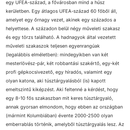
egy UFEA-század, a fővárosban mind a húsz
kerületben. Egy átlagos UFEA-század 60 főből áll,
amelyet egy őrnagy vezet, akinek egy százados a
helyettese. A századon belül négy műveleti szakasz
és egy törzs található. A hadnagyok által vezetett
műveleti szakaszok teljesen egyenrangúak
(legalábbis elméletben): mindegyikben van két
mesterlövész-pár, két robbantási szakértő, egy-két
profi gépkocsivezető, egy híradós, valamint egy
olyan katona, aki túsztárgyalásból (is) kapott
emeltszintű kiképzést. Aki feltenné a kérdést, hogy
egy 8-10 fős szakaszban mit keres túsztárgyaló,
annak gyorsan elmondom, hogy ebben az országban
(mármint Kolumbiában) évente 2000-2500 olyan
emberrablás történik, amelyből túsztárgyalás lesz. Az