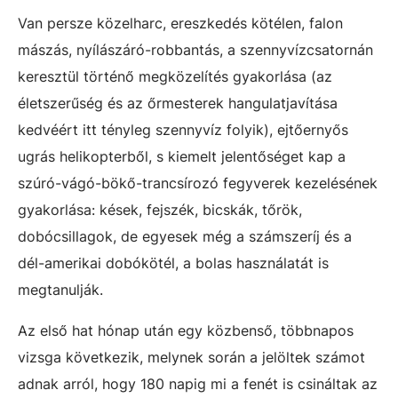
Van persze közelharc, ereszkedés kötélen, falon
mászás, nyílászáró-robbantás, a szennyvízcsatornán
keresztül történő megközelítés gyakorlása (az
életszerűség és az őrmesterek hangulatjavítása
kedvéért itt tényleg szennyvíz folyik), ejtőernyős
ugrás helikopterből, s kiemelt jelentőséget kap a
szúró-vágó-bökő-trancsírozó fegyverek kezelésének
gyakorlása: kések, fejszék, bicskák, tőrök,
dobócsillagok, de egyesek még a számszeríj és a
dél-amerikai dobókötél, a bolas használatát is
megtanulják.
Az első hat hónap után egy közbenső, többnapos
vizsga következik, melynek során a jelöltek számot
adnak arról, hogy 180 napig mi a fenét is csináltak az