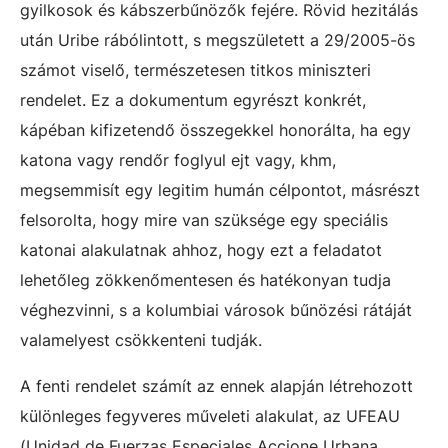
gyilkosok és kábszerbűnözők fejére. Rövid hezitálás
után Uribe rábólintott, s megszületett a 29/2005-ös
számot viselő, természetesen titkos miniszteri
rendelet. Ez a dokumentum egyrészt konkrét,
kápéban kifizetendő összegekkel honorálta, ha egy
katona vagy rendőr foglyul ejt vagy, khm,
megsemmisít egy legitim humán célpontot, másrészt
felsorolta, hogy mire van szüksége egy speciális
katonai alakulatnak ahhoz, hogy ezt a feladatot
lehetőleg zökkenőmentesen és hatékonyan tudja
véghezvinni, s a kolumbiai városok bűnözési rátáját
valamelyest csökkenteni tudják.
A fenti rendelet számít az ennek alapján létrehozott
különleges fegyveres műveleti alakulat, az UFEAU
(Unidad de Fuerzas Especiales Accione Urbana,