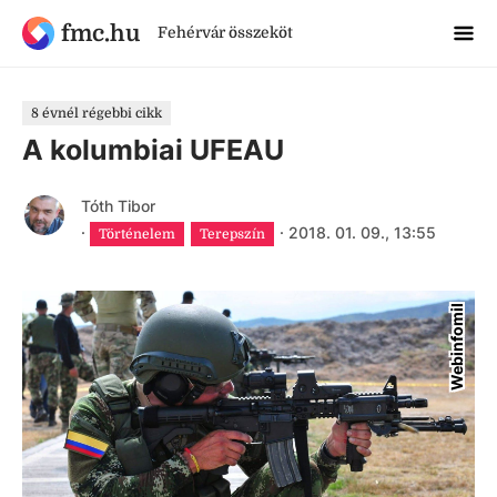
fmc.hu
Fehérvár összeköt
8 évnél régebbi cikk
A kolumbiai UFEAU
Tóth Tibor
·
·
2018. 01. 09., 13:55
Történelem
Terepszín
Webinfomil