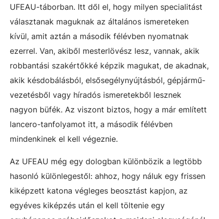
UFEAU-táborban. Itt dől el, hogy milyen specialitást
választanak maguknak az általános ismereteken
kívül, amit aztán a második félévben nyomatnak
ezerrel. Van, akiből mesterlövész lesz, vannak, akik
robbantási szakértőkké képzik magukat, de akadnak,
akik késdobálásból, elsősegélynyújtásból, gépjármű-
vezetésből vagy híradós ismeretekből lesznek
nagyon büfék. Az viszont biztos, hogy a már említett
lancero-tanfolyamot itt, a második félévben
mindenkinek el kell végeznie.
Az UFEAU még egy dologban különbözik a legtöbb
hasonló különlegestől: ahhoz, hogy náluk egy frissen
kiképzett katona végleges beosztást kapjon, az
egyéves kiképzés után el kell töltenie egy