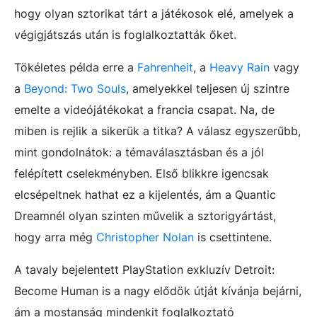
hogy olyan sztorikat tárt a játékosok elé, amelyek a
végigjátszás után is foglalkoztatták őket.
Tökéletes példa erre a
Fahrenheit
, a
Heavy Rain
vagy
a
Beyond: Two Souls
, amelyekkel teljesen új szintre
emelte a videójátékokat a francia csapat. Na, de
miben is rejlik a sikerük a titka? A válasz egyszerűbb,
mint gondolnátok: a témaválasztásban és a jól
felépített cselekményben. Első blikkre igencsak
elcsépeltnek hathat ez a kijelentés, ám a Quantic
Dreamnél olyan szinten művelik a sztorigyártást,
hogy arra még
Christopher Nolan
is csettintene.
A tavaly bejelentett PlayStation exkluzív Detroit:
Become Human is a nagy elődök útját kívánja bejárni,
ám a mostanság mindenkit foglalkoztató