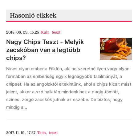
Hasonló cikkek
2018. 08. 09., 15:25
Kult
,
teszt
Nagy Chips Teszt - Melyik
zacskóban van a legtöbb
chips?
Nincs olyan ember a Földön, aki ne szeretné ilyen vagy olyan
formában az emberiség egyik legnagyobb találmányát, a
chipset. Ha az angoloktól eltekintünk, ahol a chips kicsit mást
jelent, akkor a szó hallatán mindenkinek a dugig tömött,
színes, zörgő zacskók jutnak az eszébe. De biztos, hogy
mindig a...
2017. 11. 19., 17:27
Tech
,
teszt