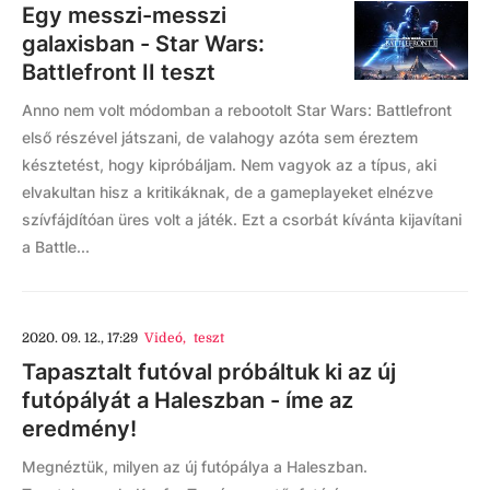
Egy messzi-messzi
galaxisban - Star Wars:
Battlefront II teszt
Anno nem volt módomban a rebootolt Star Wars: Battlefront
első részével játszani, de valahogy azóta sem éreztem
késztetést, hogy kipróbáljam. Nem vagyok az a típus, aki
elvakultan hisz a kritikáknak, de a gameplayeket elnézve
szívfájdítóan üres volt a játék. Ezt a csorbát kívánta kijavítani
a Battle...
2020. 09. 12., 17:29
Videó
,
teszt
Tapasztalt futóval próbáltuk ki az új
futópályát a Haleszban - íme az
eredmény!
Megnéztük, milyen az új futópálya a Haleszban.