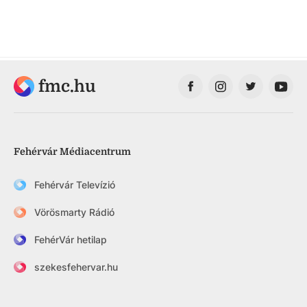
fmc.hu
Fehérvár Médiacentrum
Fehérvár Televízió
Vörösmarty Rádió
FehérVár hetilap
szekesfehervar.hu