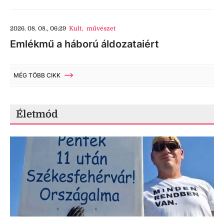
2026. 08. 08., 06:29
Kult
,
művészet
Emlékmű a háború áldozataiért
MÉG TÖBB CIKK
Életmód