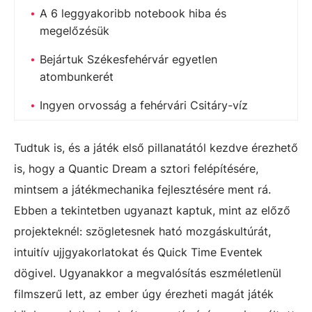
A 6 leggyakoribb notebook hiba és
megelőzésük
Bejártuk Székesfehérvár egyetlen
atombunkerét
Ingyen orvosság a fehérvári Csitáry-víz
Tudtuk is, és a játék első pillanatától kezdve érezhető
is, hogy a Quantic Dream a sztori felépítésére,
mintsem a játékmechanika fejlesztésére ment rá.
Ebben a tekintetben ugyanazt kaptuk, mint az előző
projekteknél: szögletesnek ható mozgáskultúrát,
intuitív ujjgyakorlatokat és Quick Time Eventek
dögivel. Ugyanakkor a megvalósítás eszméletlenül
filmszerű lett, az ember úgy érezheti magát játék