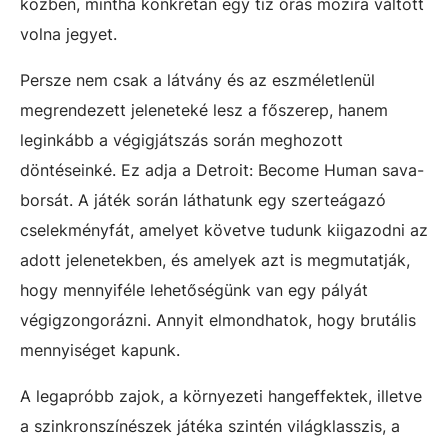
közben, mintha konkrétan egy tíz órás mozira váltott
volna jegyet.
Persze nem csak a látvány és az eszméletlenül
megrendezett jeleneteké lesz a főszerep, hanem
leginkább a végigjátszás során meghozott
döntéseinké. Ez adja a Detroit: Become Human sava-
borsát. A játék során láthatunk egy szerteágazó
cselekményfát, amelyet követve tudunk kiigazodni az
adott jelenetekben, és amelyek azt is megmutatják,
hogy mennyiféle lehetőségünk van egy pályát
végigzongorázni. Annyit elmondhatok, hogy brutális
mennyiséget kapunk.
A legapróbb zajok, a környezeti hangeffektek, illetve
a szinkronszínészek játéka szintén világklasszis, a