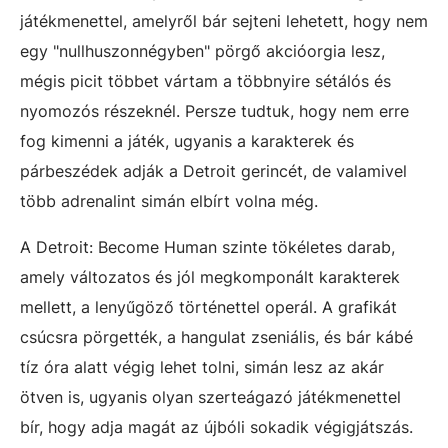
játékmenettel, amelyről bár sejteni lehetett, hogy nem
egy "nullhuszonnégyben" pörgő akcióorgia lesz,
mégis picit többet vártam a többnyire sétálós és
nyomozós részeknél. Persze tudtuk, hogy nem erre
fog kimenni a játék, ugyanis a karakterek és
párbeszédek adják a Detroit gerincét, de valamivel
több adrenalint simán elbírt volna még.
A Detroit: Become Human szinte tökéletes darab,
amely változatos és jól megkomponált karakterek
mellett, a lenyűgöző történettel operál. A grafikát
csúcsra pörgették, a hangulat zseniális, és bár kábé
tíz óra alatt végig lehet tolni, simán lesz az akár
ötven is, ugyanis olyan szerteágazó játékmenettel
bír, hogy adja magát az újbóli sokadik végigjátszás.