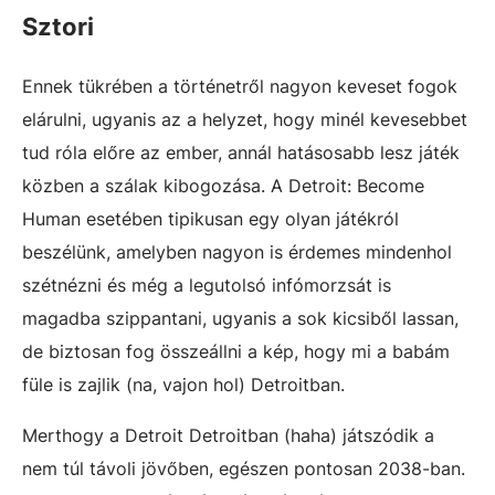
Sztori
Ennek tükrében a történetről nagyon keveset fogok
elárulni, ugyanis az a helyzet, hogy minél kevesebbet
tud róla előre az ember, annál hatásosabb lesz játék
közben a szálak kibogozása. A Detroit: Become
Human esetében tipikusan egy olyan játékról
beszélünk, amelyben nagyon is érdemes mindenhol
szétnézni és még a legutolsó infómorzsát is
magadba szippantani, ugyanis a sok kicsiből lassan,
de biztosan fog összeállni a kép, hogy mi a babám
füle is zajlik (na, vajon hol) Detroitban.
Merthogy a Detroit Detroitban (haha) játszódik a
nem túl távoli jövőben, egészen pontosan 2038-ban.