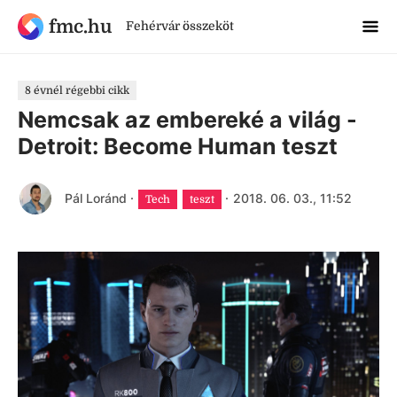
fmc.hu
Fehérvár összeköt
8 évnél régebbi cikk
Nemcsak az embereké a világ -
Detroit: Become Human teszt
Pál Loránd
·
·
2018. 06. 03., 11:52
Tech
teszt