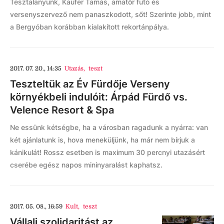
Tesztalanyunk, Kaufer Tamás, amatőr futó és
versenyszervező nem panaszkodott, sőt! Szerinte jobb, mint
a Bergyóban korábban kialakított rekortánpálya.
2017. 07. 20., 14:35
Utazás
,
teszt
Teszteltük az Év Fürdője Verseny
környékbeli indulóit: Árpád Fürdő vs.
Velence Resort & Spa
Ne essünk kétségbe, ha a városban ragadunk a nyárra: van
két ajánlatunk is, hova meneküljünk, ha már nem bírjuk a
kánikulát! Rossz esetben is maximum 30 percnyi utazásért
cserébe egész napos mininyaralást kaphatsz.
2017. 05. 08., 16:59
Kult
,
teszt
Vállalj szolidaritást az