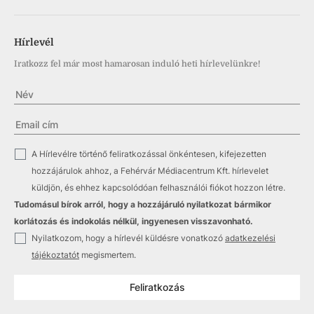
Hírlevél
Iratkozz fel már most hamarosan induló heti hírlevelünkre!
✓
A Hírlevélre történő feliratkozással önkéntesen, kifejezetten
hozzájárulok ahhoz, a Fehérvár Médiacentrum Kft. hírlevelet
küldjön, és ehhez kapcsolódóan felhasználói fiókot hozzon létre.
Tudomásul bírok arról, hogy a hozzájáruló nyilatkozat bármikor
korlátozás és indokolás nélkül, ingyenesen visszavonható.
✓
Nyilatkozom, hogy a hírlevél küldésre vonatkozó
adatkezelési
tájékoztatót
megismertem.
Feliratkozás