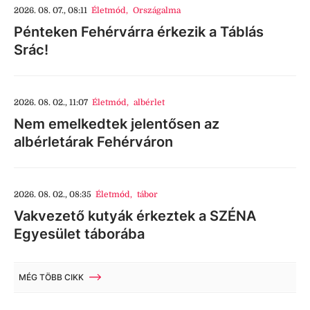
2026. 08. 07., 08:11
Életmód
,
Országalma
Pénteken Fehérvárra érkezik a Táblás
Srác!
2026. 08. 02., 11:07
Életmód
,
albérlet
Nem emelkedtek jelentősen az
albérletárak Fehérváron
2026. 08. 02., 08:35
Életmód
,
tábor
Vakvezető kutyák érkeztek a SZÉNA
Egyesület táborába
MÉG TÖBB CIKK