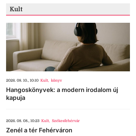
Kult
2026. 08. 10., 10:10
Kult
,
könyv
Hangoskönyvek: a modern irodalom új
kapuja
2026. 08. 08., 10:23
Kult
,
Székesfehérvár
Zenél a tér Fehérváron