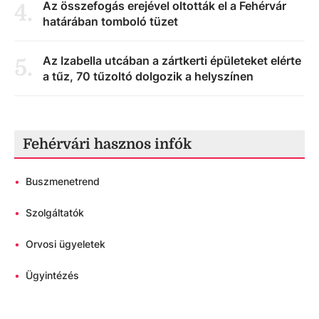
Az összefogás erejével oltották el a Fehérvár
4
.
határában tomboló tüzet
Az Izabella utcában a zártkerti épületeket elérte
5
.
a tűz, 70 tűzoltó dolgozik a helyszínen
Fehérvári hasznos infók
•
Buszmenetrend
•
Szolgáltatók
•
Orvosi ügyeletek
•
Ügyintézés