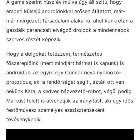
A game szerint húsz év múlva úgy áll szitu, hogy
emberi külsejű androidokkal erősen átitatott, már-
már mérgezett társadalom alakul ki, ahol konkrétan a
gazdáik parancsait elvégző droidok a mindennapok
szerves részét képezik.
Hogy a dolgokat tetézzem, természetes
főszereplőink (mert mindjárt hármat is kapunk) is
androidok: az egyik egy Connor nevű nyomozó-
prototípus, aki a rendőrséget segíti, aztán ott van
nekünk Kara, a kedves házvezető-robot, végül pedig
Markust felett is átvehetjük az irányítást, aki egy idős
festőművész személyes asszisztenseként
tevékenykedik.