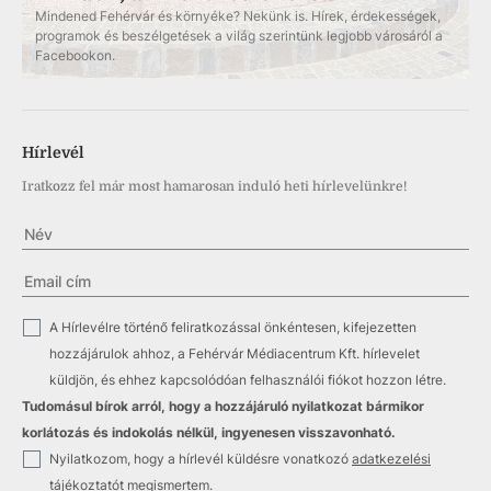
Mindened Fehérvár és környéke? Nekünk is. Hírek, érdekességek,
programok és beszélgetések a világ szerintünk legjobb városáról a
Facebookon.
Hírlevél
Iratkozz fel már most hamarosan induló heti hírlevelünkre!
✓
A Hírlevélre történő feliratkozással önkéntesen, kifejezetten
hozzájárulok ahhoz, a Fehérvár Médiacentrum Kft. hírlevelet
küldjön, és ehhez kapcsolódóan felhasználói fiókot hozzon létre.
Tudomásul bírok arról, hogy a hozzájáruló nyilatkozat bármikor
korlátozás és indokolás nélkül, ingyenesen visszavonható.
✓
Nyilatkozom, hogy a hírlevél küldésre vonatkozó
adatkezelési
tájékoztatót
megismertem.