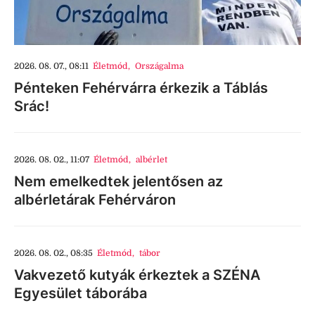
2026. 08. 07., 08:11
Életmód
,
Országalma
Pénteken Fehérvárra érkezik a Táblás
Srác!
2026. 08. 02., 11:07
Életmód
,
albérlet
Nem emelkedtek jelentősen az
albérletárak Fehérváron
2026. 08. 02., 08:35
Életmód
,
tábor
Vakvezető kutyák érkeztek a SZÉNA
Egyesület táborába