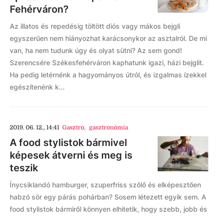
Fehérváron?
Az illatos és repedésig töltött diós vagy mákos bejgli
egyszerűen nem hiányozhat karácsonykor az asztalról. De mi
van, ha nem tudunk úgy és olyat sütni? Az sem gond!
Szerencsére Székesfehérváron kaphatunk igazi, házi bejglit.
Ha pedig letérnénk a hagyományos útról, és izgalmas ízekkel
egészítenénk k...
2019. 06. 12., 14:41
Gasztro
,
gasztronómia
A food stylistok bármivel
képesek átverni és meg is
teszik
Ínycsiklandó hamburger, szuperfriss szőlő és elképesztően
habzó sör egy párás pohárban? Sosem létezett egyik sem. A
food stylistok bármiről könnyen elhitetik, hogy szebb, jobb és