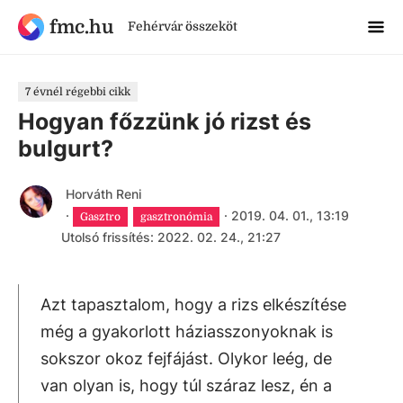
fmc.hu
Fehérvár összeköt
7 évnél régebbi cikk
Hogyan főzzünk jó rizst és
bulgurt?
Horváth Reni
·
·
2019. 04. 01., 13:19
Gasztro
gasztronómia
Utolsó frissítés: 2022. 02. 24., 21:27
Azt tapasztalom, hogy a rizs elkészítése
még a gyakorlott háziasszonyoknak is
sokszor okoz fejfájást. Olykor leég, de
van olyan is, hogy túl száraz lesz, én a