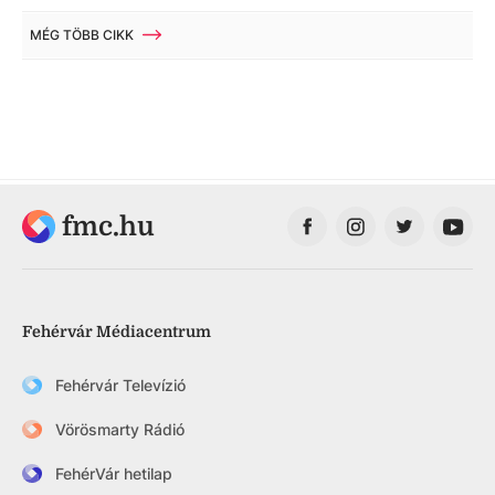
MÉG TÖBB CIKK
fmc.hu
Fehérvár Médiacentrum
Fehérvár Televízió
Vörösmarty Rádió
FehérVár hetilap