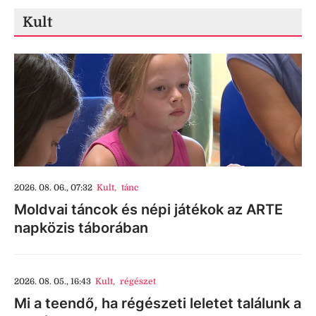
Kult
2026. 08. 06., 07:32
Kult
,
tánc
Moldvai táncok és népi játékok az ARTE
napközis táborában
2026. 08. 05., 16:43
Kult
,
régészet
Mi a teendő, ha régészeti leletet találunk a