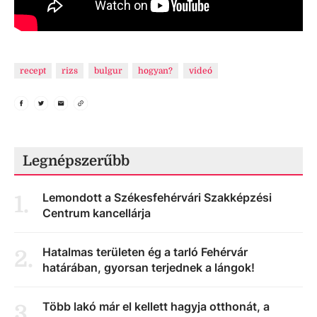
recept
rizs
bulgur
hogyan?
videó
Legnépszerűbb
Lemondott a Székesfehérvári Szakképzési
1
.
Centrum kancellárja
Hatalmas területen ég a tarló Fehérvár
2
.
határában, gyorsan terjednek a lángok!
Több lakó már el kellett hagyja otthonát, a
3
.