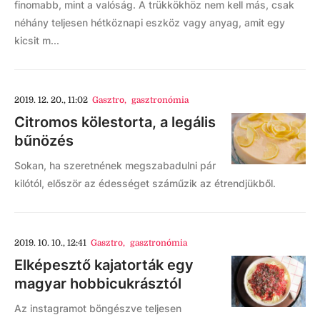
finomabb, mint a valóság. A trükkökhöz nem kell más, csak
néhány teljesen hétköznapi eszköz vagy anyag, amit egy
kicsit m...
2019. 12. 20., 11:02
Gasztro
,
gasztronómia
Citromos kölestorta, a legális
bűnözés
Sokan, ha szeretnének megszabadulni pár
kilótól, először az édességet száműzik az étrendjükből.
2019. 10. 10., 12:41
Gasztro
,
gasztronómia
Elképesztő kajatorták egy
magyar hobbicukrásztól
Az instagramot böngészve teljesen