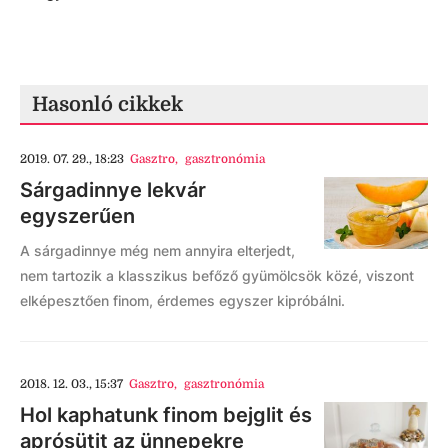
Hasonló cikkek
2019. 07. 29., 18:23
Gasztro
,
gasztronómia
Sárgadinnye lekvár
egyszerűen
A sárgadinnye még nem annyira elterjedt,
nem tartozik a klasszikus befőző gyümölcsök közé, viszont
elképesztően finom, érdemes egyszer kipróbálni.
2018. 12. 03., 15:37
Gasztro
,
gasztronómia
Hol kaphatunk finom bejglit és
aprósütit az ünnepekre