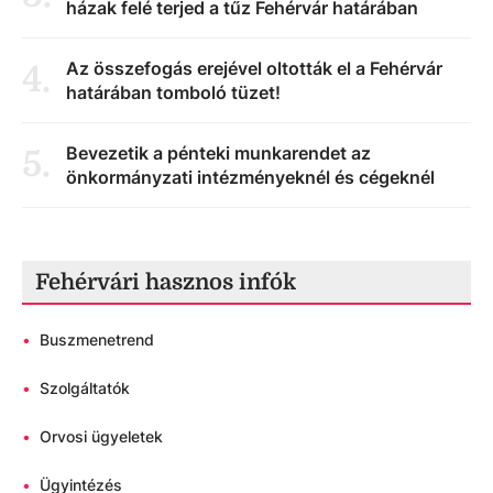
házak felé terjed a tűz Fehérvár határában
Az összefogás erejével oltották el a Fehérvár
4
.
határában tomboló tüzet!
Bevezetik a pénteki munkarendet az
5
.
önkormányzati intézményeknél és cégeknél
Fehérvári hasznos infók
•
Buszmenetrend
•
Szolgáltatók
•
Orvosi ügyeletek
•
Ügyintézés