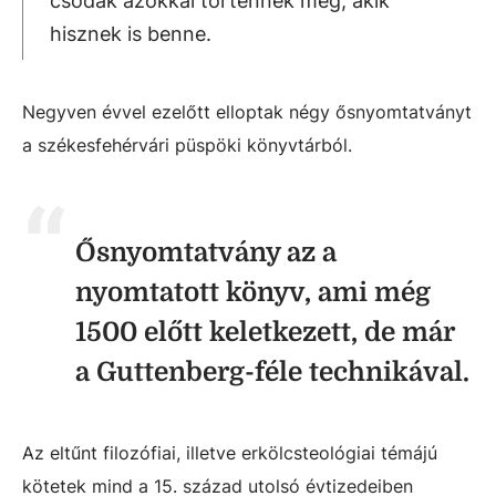
csodák azokkal történnek meg, akik
hisznek is benne.
Negyven évvel ezelőtt elloptak négy ősnyomtatványt
a székesfehérvári püspöki könyvtárból.
Ősnyomtatvány az a
nyomtatott könyv, ami még
1500 előtt keletkezett, de már
a Guttenberg-féle technikával.
Az eltűnt filozófiai, illetve erkölcsteológiai témájú
kötetek mind a 15. század utolsó évtizedeiben