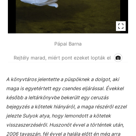
Pápai Barna
Rejtély marad, miért pont ezeket lopták el
A könyvtáros jelentette a püspöknek a dolgot, aki
maga is egyetértett egy csendes eljárással. Évekkel
később a leltárkönyvbe bekerült egy ceruzás
bejegyzés a kötetek hiányáról, a maga részéről ezzel
jelezte Sulyok atya, hogy lemondott a kötetek
visszaszerzéséről. Huszonöt évvel a történtek után,
2006 tavaszán, fél évvel a halála előtt én még arra