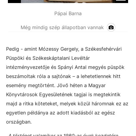
Pápai Barna
Még mindig szép állapotban vannak
Pedig - amint Mózessy Gergely, a Székesfehérvári
Püspöki és Székeskáptalani Levéltár
intézményvezetője és Spányi Antal megyés püspök
beszámoltak róla a sajtónak – a lehetetlennek hitt
esemény megtörtént. Jövő héten a Magyar
Könyvtárosok Egyesületének tagjai is megtekintik
majd a ritka köteteket, melyek közül háromnak ez az
egyetlen példánya az adott kiadásból az egész
országban.
„
A történet valamikor az 1980-as évek kezdetére