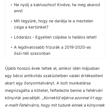
Ne nyúlj a kaktuszhoz! Kivéve, ha meg akarod
enni!
Mit tegyünk, hogy ne darálja le a meztelen
csiga a kertünket?
Lódarázs - Egyetlen csípése is halálos lehet!
A legdivatosabb frizurák a 2019-2020-as
őszi-téli szezonban
Újabb hosszú évek teltek el, amikor idén májusban
egy bécsi antikvitás szaküzletben valaki értékesíteni
akart egy ősnyomtatványt. A bolt munkatársa
megvizsgálta a kötetet, felfedezte benne a fehérvári
könyvtár pecsétjét.
„Korrektül eljárva azonnal írt egy
e-mailt Fehérvárra, hogy mit tudunk ennek a könyvnek