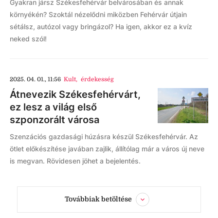
Gyakran jársz Székesfehérvár belvárosában és annak
környékén? Szoktál nézelődni miközben Fehérvár útjain
sétálsz, autózol vagy bringázol? Ha igen, akkor ez a kvíz
neked szól!
2025. 04. 01., 11:56
Kult
,
érdekesség
Átnevezik Székesfehérvárt,
ez lesz a világ első
szponzorált városa
Szenzációs gazdasági húzásra készül Székesfehérvár. Az
ötlet előkészítése javában zajlik, állítólag már a város új neve
is megvan. Rövidesen jöhet a bejelentés.
Továbbiak betöltése