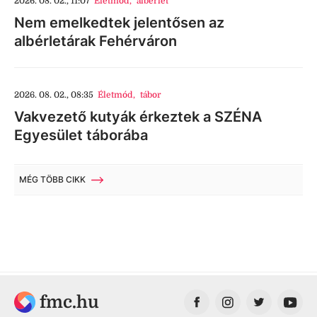
2026. 08. 02., 11:07
Életmód
,
albérlet
Nem emelkedtek jelentősen az
albérletárak Fehérváron
2026. 08. 02., 08:35
Életmód
,
tábor
Vakvezető kutyák érkeztek a SZÉNA
Egyesület táborába
MÉG TÖBB CIKK
fmc.hu