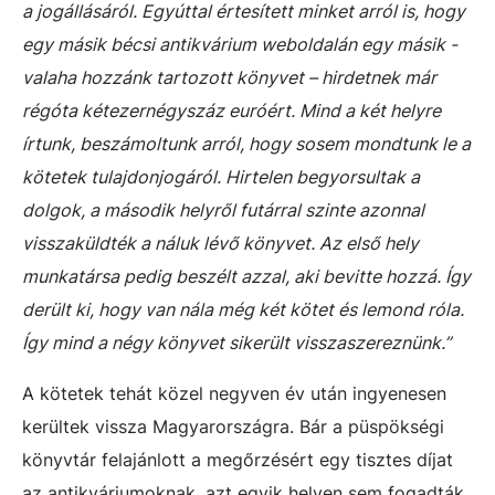
a jogállásáról. Egyúttal értesített minket arról is, hogy
egy másik bécsi antikvárium weboldalán egy másik -
valaha hozzánk tartozott könyvet – hirdetnek már
régóta kétezernégyszáz euróért. Mind a két helyre
írtunk, beszámoltunk arról, hogy sosem mondtunk le a
kötetek tulajdonjogáról. Hirtelen begyorsultak a
dolgok, a második helyről futárral szinte azonnal
visszaküldték a náluk lévő könyvet. Az első hely
munkatársa pedig beszélt azzal, aki bevitte hozzá. Így
derült ki, hogy van nála még két kötet és lemond róla.
Így mind a négy könyvet sikerült visszaszereznünk.”
A kötetek tehát közel negyven év után ingyenesen
kerültek vissza Magyarországra. Bár a püspökségi
könyvtár felajánlott a megőrzésért egy tisztes díjat
az antikváriumoknak, azt egyik helyen sem fogadták