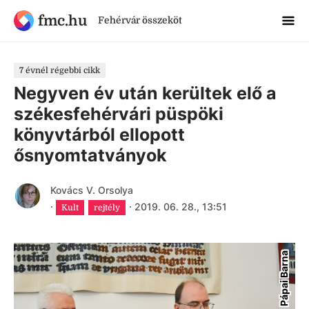
fmc.hu
Fehérvár összeköt
7 évnél régebbi cikk
Negyven év után kerültek elő a
székesfehérvári püspöki
könyvtárból ellopott
ősnyomtatványok
Kovács V. Orsolya
·
·
2019. 06. 28., 13:51
Kult
rejtély
Pápai Barna