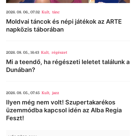
2026. 08. 06., 07:32
Kult
,
tánc
Moldvai táncok és népi játékok az ARTE
napközis táborában
2026. 08. 05., 16:43
Kult
,
régészet
Mi a teendő, ha régészeti leletet találunk a
Dunában?
2026. 08. 05., 07:45
Kult
,
jazz
Ilyen még nem volt! Szupertakarékos
üzemmódba kapcsol idén az Alba Regia
Feszt!