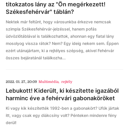
titokzatos lány az "Ön megérkezett!
Székesfehérvár" táblán?
Nektek már feltűnt, hogy városunkba érkezve nemcsak
szimpla Székesfehérvár-jelzéssel, hanem pofás
üdvözlőtáblával is találkozhattok, ahonnan egy fiatal lány
mosolyog vissza rátok? Nem? Egy ideig nekem sem. Éppen
ezért utánajártam, ki a rejtélyes szépség, akivel Fehérvár
összes bejáratánál találkozha...
2022. 01. 27., 20:09
Multimédia
,
rejtély
Lebukott! Kiderült, ki készítette igazából
harminc éve a fehérvári gabonaköröket
Ki vagy kik készítették 1992-ben a gabonakört? Ufók jártak
itt, vagy csak egy diákcsíny volt? Pénteken mindenre fény
derül!