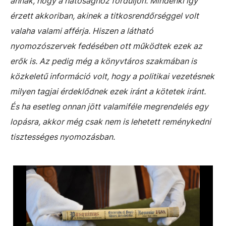
annak, hogy a hatósághoz forduljon. Mindenki így
érzett akkoriban, akinek a titkosrendőrséggel volt
valaha valami afférja. Hiszen a látható
nyomozószervek fedésében ott működtek ezek az
erők is. Az pedig még a könyvtáros szakmában is
közkeletű információ volt, hogy a politikai vezetésnek
milyen tagjai érdeklődnek ezek iránt a kötetek iránt.
És ha esetleg onnan jött valamiféle megrendelés egy
lopásra, akkor még csak nem is lehetett reménykedni
tisztességes nyomozásban.