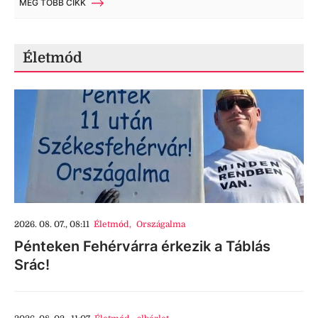
MÉG TÖBB CIKK
Életmód
2026. 08. 07., 08:11
Életmód
,
Országalma
Pénteken Fehérvárra érkezik a Táblás
Srác!