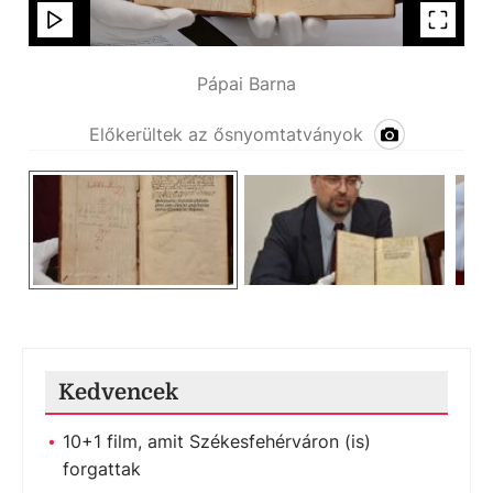
Pápai Barna
Előkerültek az ősnyomtatványok
Kedvencek
10+1 film, amit Székesfehérváron (is)
forgattak