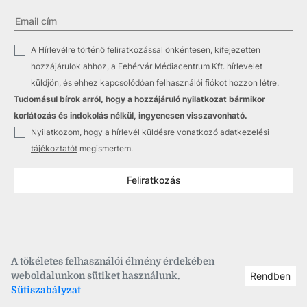
✓
A Hírlevélre történő feliratkozással önkéntesen, kifejezetten
hozzájárulok ahhoz, a Fehérvár Médiacentrum Kft. hírlevelet
küldjön, és ehhez kapcsolódóan felhasználói fiókot hozzon létre.
Tudomásul bírok arról, hogy a hozzájáruló nyilatkozat bármikor
korlátozás és indokolás nélkül, ingyenesen visszavonható.
✓
Nyilatkozom, hogy a hírlevél küldésre vonatkozó
adatkezelési
tájékoztatót
megismertem.
Feliratkozás
A tökéletes felhasználói élmény érdekében
weboldalunkon sütiket használunk.
Rendben
Copyright © 2021
–2026
Fehérvár Médiacentrum, fmc.hu
Sütiszabályzat