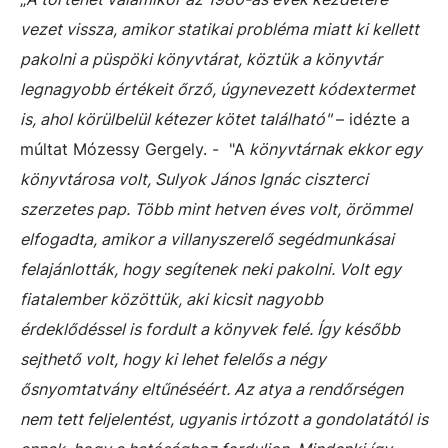
vezet vissza, amikor statikai probléma miatt ki kellett
pakolni a püspöki könyvtárat, köztük a könyvtár
legnagyobb értékeit őrző, úgynevezett kódextermet
is, ahol körülbelül kétezer kötet található"
– idézte a
múltat Mózessy Gergely. - "A
könyvtárnak ekkor egy
könyvtárosa volt, Sulyok János Ignác ciszterci
szerzetes pap. Több mint hetven éves volt, örömmel
elfogadta, amikor a villanyszerelő segédmunkásai
felajánlották, hogy segítenek neki pakolni. Volt egy
fiatalember közöttük, aki kicsit nagyobb
érdeklődéssel is fordult a könyvek felé. Így később
sejthető volt, hogy ki lehet felelős a négy
ősnyomtatvány eltűnéséért. Az atya a rendőrségen
nem tett feljelentést, ugyanis irtózott a gondolatától is