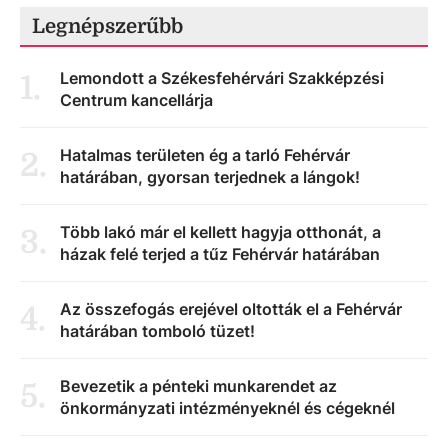
Legnépszerűbb
Lemondott a Székesfehérvári Szakképzési
1
.
Centrum kancellárja
Hatalmas területen ég a tarló Fehérvár
2
.
határában, gyorsan terjednek a lángok!
Több lakó már el kellett hagyja otthonát, a
3
.
házak felé terjed a tűz Fehérvár határában
Az összefogás erejével oltották el a Fehérvár
4
.
határában tomboló tüzet!
Bevezetik a pénteki munkarendet az
5
.
önkormányzati intézményeknél és cégeknél