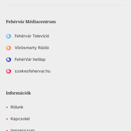
Fehérvár Médiacentrum
Fehérvár Televízió
Vörösmarty Rádió
FehérVár hetilap
szekesfehervar.hu
Információk
•
Rólunk
•
Kapcsolat
•
Impresszum