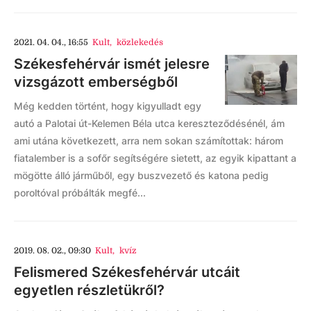
2021. 04. 04., 16:55
Kult
,
közlekedés
Székesfehérvár ismét jelesre
vizsgázott emberségből
Még kedden történt, hogy kigyulladt egy
autó a Palotai út-Kelemen Béla utca kereszteződésénél, ám
ami utána következett, arra nem sokan számítottak: három
fiatalember is a sofőr segítségére sietett, az egyik kipattant a
mögötte álló járműből, egy buszvezető és katona pedig
poroltóval próbálták megfé...
2019. 08. 02., 09:30
Kult
,
kvíz
Felismered Székesfehérvár utcáit
egyetlen részletükről?