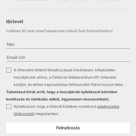
Hírlevél
Iratkozz fel már most hamarosan induló heti hírlevelünkre!
✓
A Hírlevélre történő feliratkozással önkéntesen, kifejezetten
hozzájárulok ahhoz, a Fehérvár Médiacentrum Kft. hírlevelet
küldjön, és ehhez kapcsolódóan felhasználói fiókot hozzon létre.
Tudomásul bírok arról, hogy a hozzájáruló nyilatkozat bármikor
korlátozás és indokolás nélkül, ingyenesen visszavonható.
✓
Nyilatkozom, hogy a hírlevél küldésre vonatkozó
adatkezelési
tájékoztatót
megismertem.
Feliratkozás