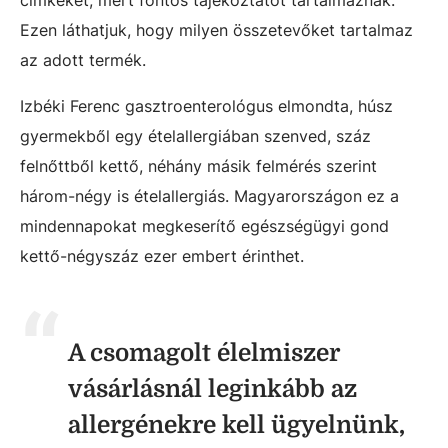
címkéket, mert fontos tájékoztatót tartalmaznak.
Ezen láthatjuk, hogy milyen összetevőket tartalmaz
az adott termék.
Izbéki Ferenc gasztroenterológus elmondta, húsz
gyermekből egy ételallergiában szenved, száz
felnőttből kettő, néhány másik felmérés szerint
három-négy is ételallergiás. Magyarországon ez a
mindennapokat megkeserítő egészségügyi gond
kettő-négyszáz ezer embert érinthet.
A csomagolt élelmiszer
vásárlásnál leginkább az
allergénekre kell ügyelnünk,