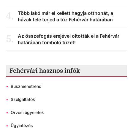
Több lakó már el kellett hagyja otthonát, a
4
.
házak felé terjed a tűz Fehérvár határában
Az összefogás erejével oltották el a Fehérvár
5
.
határában tomboló tüzet!
Fehérvári hasznos infók
•
Buszmenetrend
•
Szolgáltatók
•
Orvosi ügyeletek
•
Ügyintézés