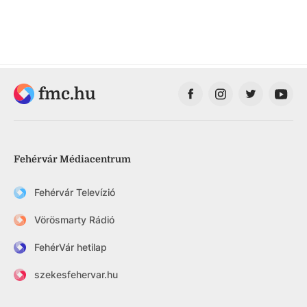
fmc.hu
Fehérvár Médiacentrum
Fehérvár Televízió
Vörösmarty Rádió
FehérVár hetilap
szekesfehervar.hu