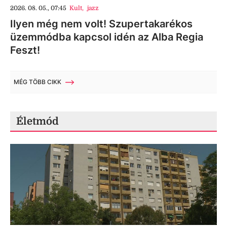
2026. 08. 05., 07:45
Kult
,
jazz
Ilyen még nem volt! Szupertakarékos
üzemmódba kapcsol idén az Alba Regia
Feszt!
MÉG TÖBB CIKK
Életmód