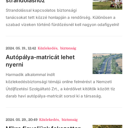
strandoláshoz
Strandolással kapcsolatos biztonsági
tanácsokat tett közzé honlapján a rendőrség. Különösen a
szabad vizeken történő fürdőzésnél kell nagyon odafigyelni!
2024. 05. 19., 12:42
Közlekedés
,
biztonság
Autópálya-matricát lehet
nyerni
Harmadik alkalommal indít
közlekedésbiztonsági témájú online felmérést a Nemzeti
Útdíjfizetési Szolgáltató Zrt., a kérdőívet kitöltők között tíz
darab havi autópálya-matricát sorsol ki a társaság.
2024. 05. 29., 20:49
Közlekedés
,
biztonság