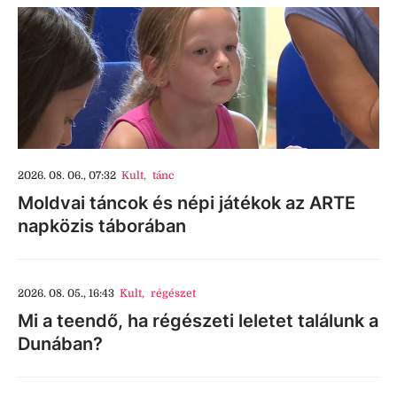
2026. 08. 06., 07:32
Kult
,
tánc
Moldvai táncok és népi játékok az ARTE
napközis táborában
2026. 08. 05., 16:43
Kult
,
régészet
Mi a teendő, ha régészeti leletet találunk a
Dunában?