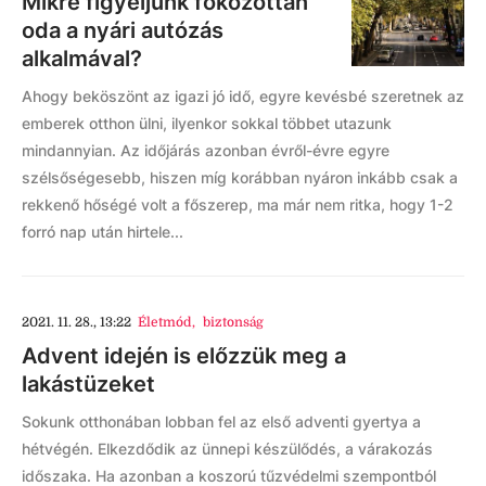
Mikre figyeljünk fokozottan
oda a nyári autózás
alkalmával?
Ahogy beköszönt az igazi jó idő, egyre kevésbé szeretnek az
emberek otthon ülni, ilyenkor sokkal többet utazunk
mindannyian. Az időjárás azonban évről-évre egyre
szélsőségesebb, hiszen míg korábban nyáron inkább csak a
rekkenő hőségé volt a főszerep, ma már nem ritka, hogy 1-2
forró nap után hirtele...
2021. 11. 28., 13:22
Életmód
,
biztonság
Advent idején is előzzük meg a
lakástüzeket
Sokunk otthonában lobban fel az első adventi gyertya a
hétvégén. Elkezdődik az ünnepi készülődés, a várakozás
időszaka. Ha azonban a koszorú tűzvédelmi szempontból