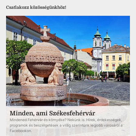
Csatlakozz közösségünkhöz!
Minden, ami Székesfehérvár
Mindened Fehérvár és környéke? Nekünk is. Hírek, érdekességek,
programok és beszélgetések a világ szerintünk legjobb városáról a
Facebookon.