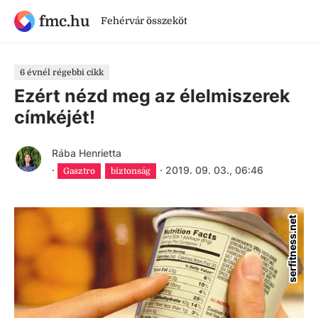
fmc.hu
Fehérvár összeköt
6 évnél régebbi cikk
Ezért nézd meg az élelmiszerek
címkéjét!
Rába Henrietta
·
·
2019. 09. 03., 06:46
Gasztro
biztonság
serfitness.net