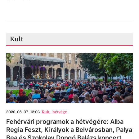
Kult
2026. 08. 07., 12:06
Kult
,
hétvége
Fehérvári programok a hétvégére: Alba
Regia Feszt, Királyok a Belvárosban, Palya
Bea és Szokolay Dongó Balázs koncert,