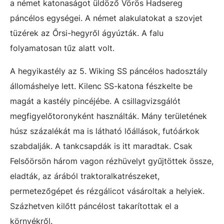
a német katonaságot üldöző Vörös Hadsereg
páncélos egységei. A német alakulatokat a szovjet
tüzérek az Őrsi-hegyről ágyúzták. A falu
folyamatosan tűz alatt volt.
A hegyikastély az 5. Wiking SS páncélos hadosztály
állomáshelye lett. Kilenc SS-katona fészkelte be
magát a kastély pincéjébe. A csillagvizsgálót
megfigyelőtoronyként használták. Mány területének
húsz százalékát ma is látható lőállások, futóárkok
szabdalják. A tankcsapdák is itt maradtak. Csak
Felsőörsön három vagon rézhüvelyt gyűjtöttek össze,
eladták, az árából traktoralkatrészeket,
permetezőgépet és rézgálicot vásároltak a helyiek.
Százhetven kilőtt páncélost takarítottak el a
környékről.