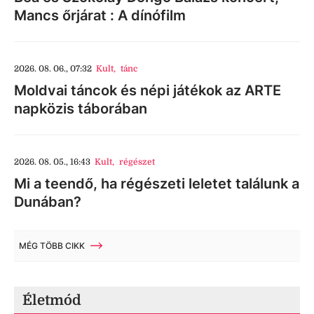
Mancs őrjárat : A dínófilm
2026. 08. 06., 07:32
Kult
,
tánc
Moldvai táncok és népi játékok az ARTE
napközis táborában
2026. 08. 05., 16:43
Kult
,
régészet
Mi a teendő, ha régészeti leletet találunk a
Dunában?
MÉG TÖBB CIKK
Életmód