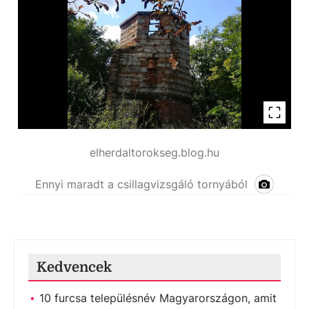
elherdaltorokseg.blog.hu
Ennyi maradt a csillagvizsgáló tornyából
Kedvencek
10 furcsa településnév Magyarországon, amit