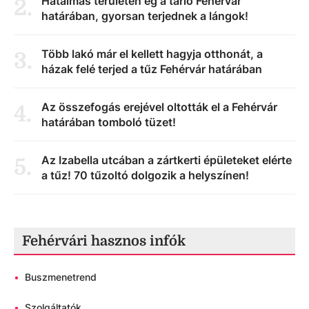
Hatalmas területen ég a tarló Fehérvár
2
.
határában, gyorsan terjednek a lángok!
Több lakó már el kellett hagyja otthonát, a
3
.
házak felé terjed a tűz Fehérvár határában
Az összefogás erejével oltották el a Fehérvár
4
.
határában tomboló tüzet!
Az Izabella utcában a zártkerti épületeket elérte
5
.
a tűz! 70 tűzoltó dolgozik a helyszínen!
Fehérvári hasznos infók
•
Buszmenetrend
•
Szolgáltatók