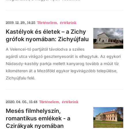
2019. 12. 29., 14:25
Történelem
,
értékeink
Kastélyok és életek – a Zichy
grófok nyomában: Zichyújfalu
A Velencei-tó partjától távolodva a széles
agárdi utca virágzó gesztenyesorát is elhagytuk. Az egykori
Nádasdy-kastély parkja mellett kanyarog tovább a műút tíz
kilométeren át a Mezőföld egykor legvirágzóbb települése,
Zichyújfalu felé.
2020. 04. 05., 15:48
Történelem
,
értékeink
Mesés filmhelyszín,
romantikus emlékek - a
Czirákyak nyomában