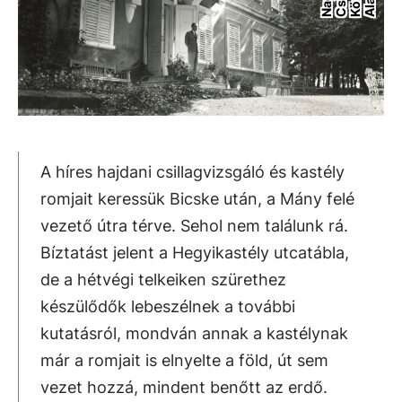
A híres hajdani csillagvizsgáló és kastély
romjait keressük Bicske után, a Mány felé
vezető útra térve. Sehol nem találunk rá.
Bíztatást jelent a Hegyikastély utcatábla,
de a hétvégi telkeiken szürethez
készülődők lebeszélnek a további
kutatásról, mondván annak a kastélynak
már a romjait is elnyelte a föld, út sem
vezet hozzá, mindent benőtt az erdő.