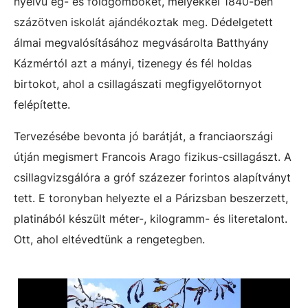
nyelvű ég- és földgömböket, melyekkel 1840-ben
százötven iskolát ajándékoztak meg. Dédelgetett
álmai megvalósításához megvásárolta Batthyány
Kázmértól azt a mányi, tizenegy és fél holdas
birtokot, ahol a csillagászati megfigyelőtornyot
felépítette.
Tervezésébe bevonta jó barátját, a franciaországi
útján megismert Francois Arago fizikus-csillagászt. A
csillagvizsgálóra a gróf százezer forintos alapítványt
tett. E toronyban helyezte el a Párizsban beszerzett,
platinából készült méter-, kilogramm- és literetalont.
Ott, ahol eltévedtünk a rengetegben.