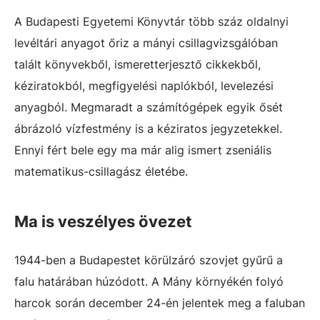
A Budapesti Egyetemi Könyvtár több száz oldalnyi
levéltári anyagot őriz a mányi csillagvizsgálóban
talált könyvekből, ismeretterjesztő cikkekből,
kéziratokból, megfigyelési naplókból, levelezési
anyagból. Megmaradt a számítógépek egyik ősét
ábrázoló vízfestmény is a kéziratos jegyzetekkel.
Ennyi fért bele egy ma már alig ismert zseniális
matematikus-csillagász életébe.
Ma is veszélyes övezet
1944-ben a Budapestet körülzáró szovjet gyűrű a
falu határában húzódott. A Mány környékén folyó
harcok során december 24-én jelentek meg a faluban