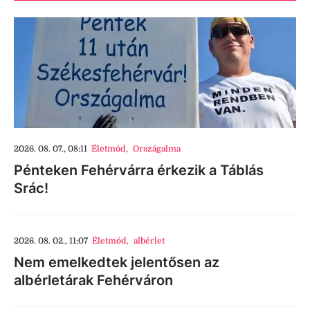
2026. 08. 07., 08:11
Életmód
,
Országalma
Pénteken Fehérvárra érkezik a Táblás
Srác!
2026. 08. 02., 11:07
Életmód
,
albérlet
Nem emelkedtek jelentősen az
albérletárak Fehérváron