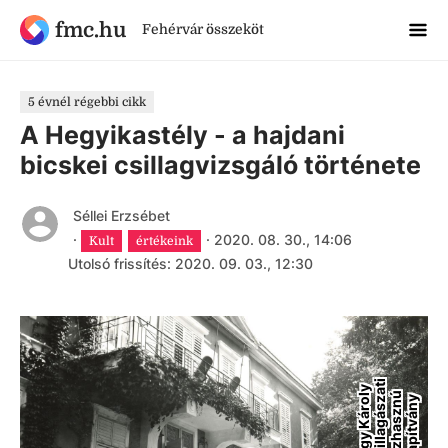
fmc.hu
Fehérvár összeköt
5 évnél régebbi cikk
A Hegyikastély - a hajdani
bicskei csillagvizsgáló története
Séllei Erzsébet
·
·
2020. 08. 30., 14:06
Kult
értékeink
Utolsó frissítés: 2020. 09. 03., 12:30
i
N
a
g
y
K
á
r
y
C
s
i
l
l
a
g
á
s
a
t
K
ö
z
h
a
s
z
n
A
l
a
p
í
t
v
á
n
l
ú
o
z
y