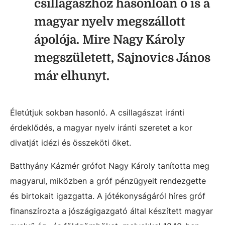
csillagászhoz hasonlóan ő is a
magyar nyelv megszállott
ápolója. Mire Nagy Károly
megszületett, Sajnovics János
már elhunyt.
Életútjuk sokban hasonló. A csillagászat iránti
érdeklődés, a magyar nyelv iránti szeretet a kor
divatját idézi és összeköti őket.
Batthyány Kázmér grófot Nagy Károly tanította meg
magyarul, miközben a gróf pénzügyeit rendezgette
és birtokait igazgatta. A jótékonyságáról híres gróf
finanszírozta a jószágigazgató által készített magyar