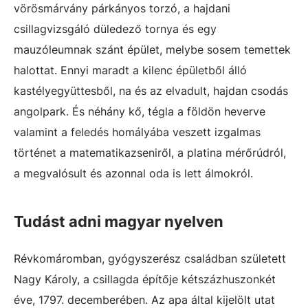
vörösmárvány párkányos torzó, a hajdani
csillagvizsgáló düledező tornya és egy
mauzóleumnak szánt épület, melybe sosem temettek
halottat. Ennyi maradt a kilenc épületből álló
kastélyegyüttesből, na és az elvadult, hajdan csodás
angolpark. És néhány kő, tégla a földön heverve
valamint a feledés homályába veszett izgalmas
történet a matematikazseniről, a platina mérőrúdról,
a megvalósult és azonnal oda is lett álmokról.
Tudást adni magyar nyelven
Révkomáromban, gyógyszerész családban született
Nagy Károly, a csillagda építője kétszázhuszonkét
éve, 1797. decemberében. Az apa által kijelölt utat