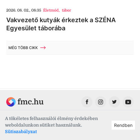
2026. 08. 02., 08:35
Életmód
,
tábor
Vakvezető kutyák érkeztek a SZÉNA
Egyesület táborába
MÉG TÖBB CIKK
fmc.hu
A tökéletes felhasználói élmény érdekében
weboldalunkon sütiket használunk.
Rendben
Fehérvár Médiacentrum
Sütiszabályzat