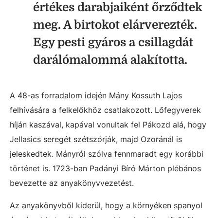
értékes darabjaiként őrződtek
meg. A birtokot elárverezték.
Egy pesti gyáros a csillagdát
darálómalommá alakította.
A 48-as forradalom idején Mány Kossuth Lajos
felhívására a felkelőkhöz csatlakozott. Lőfegyverek
híján kaszával, kapával vonultak fel Pákozd alá, hogy
Jellasics seregét szétszórják, majd Ozoránál is
jeleskedtek. Mányról szólva fennmaradt egy korábbi
történet is. 1723-ban Padányi Bíró Márton plébános
bevezette az anyakönyvvezetést.
Az anyakönyvből kiderül, hogy a környéken spanyol