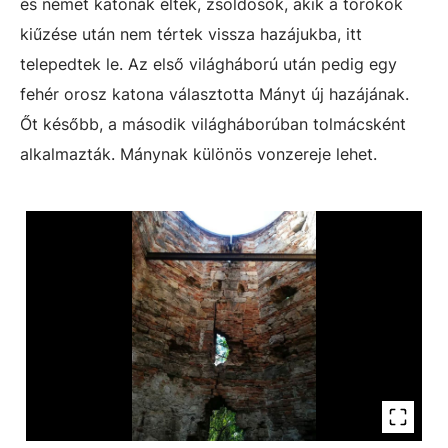
és német katonák éltek, zsoldosok, akik a törökök
kiűzése után nem tértek vissza hazájukba, itt
telepedtek le. Az első világháború után pedig egy
fehér orosz katona választotta Mányt új hazájának.
Őt később, a második világháborúban tolmácsként
alkalmazták. Mánynak különös vonzereje lehet.