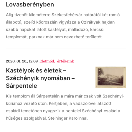
Lovasberényben
Alig tizenöt kilométerre Székesfehérvár határától két romló
állapotú, szelíd kőoroszlán vigyázza a Czirákyak hajdan
szebb napokat látott kastélyát, málladozó, karcsú
templomát, parknak már nem nevezhető területét.
2020. 01. 26., 12:09
Életmód
,
értékeink
Kastélyok és életek –
Széchényik nyomában –
Sárpentele
Kis templom áll Sárpentelén a mára már csak volt Széchényi-
kúriához vezető úton. Kertjében, a vadszőlővel átszőtt
családi temetőben nyugszik a pentelei Széchényi-család a
hűséges szolgálóval, Steininger Karolinnal.