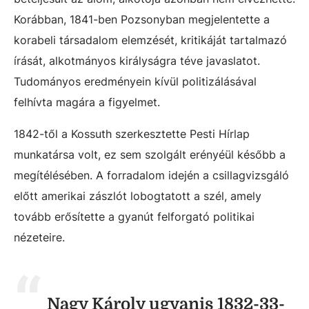
Korábban, 1841-ben Pozsonyban megjelentette a
korabeli társadalom elemzését, kritikáját tartalmazó
írását, alkotmányos királyságra téve javaslatot.
Tudományos eredményein kívül politizálásával
felhívta magára a figyelmet.
1842-től a Kossuth szerkesztette Pesti Hírlap
munkatársa volt, ez sem szolgált erényéül később a
megítélésében. A forradalom idején a csillagvizsgáló
előtt amerikai zászlót lobogtatott a szél, amely
tovább erősítette a gyanút felforgató politikai
nézeteire.
Nagy Károly ugyanis 1832-33-