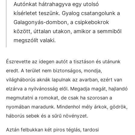
Autónkat hátrahagyva egy utolsó
kísérletet teszünk. Gyalog csatangolunk a
Galagonyás-dombon, a csipkebokrok
között, úttalan utakon, amikor a semmiből
megszólít valaki.
Észrevette az idegen autót a tisztáson és utánunk
eredt. A terület nem biztonságos, mondja,
világháborús aknák lapulnak az avarban, ezért van
elzárva a nyilvánosság elől. Megadja magát, hajlandó
megmutatni a romokat, de csak ha szorosan a
nyomában maradunk. Mindenhol mély árkok, gödrök,
háborús sebek és a sűrű növényzet.
Aztán felbukkan két piros téglás, tardosi