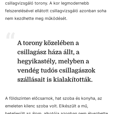
csillagvizsgáló torony. A kor legmodernebb
felszerelésével ellátott csillagvizsgáló azonban soha
nem kezdhette meg működését.
A torony közelében a
csillagász háza állt, a
hegyikastély, melyben a
vendég tudós csillagászok
szállásait is kialakították.
A földszinten előcsarnok, hat szoba és konyha, az
emeleten kilenc szoba volt. Elkészült a mű,
beteljesült az álom, alkotója azonban nem élvezhette.