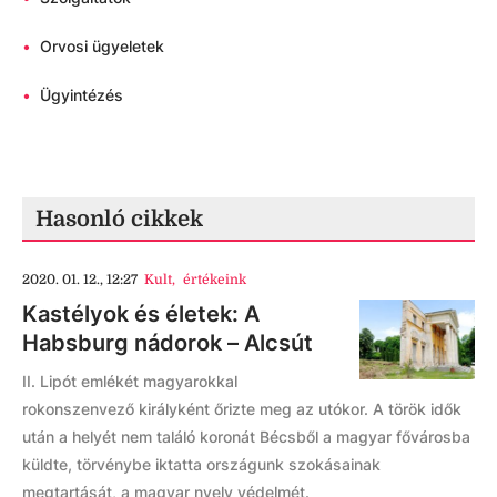
•
Orvosi ügyeletek
•
Ügyintézés
Hasonló cikkek
2020. 01. 12., 12:27
Kult
,
értékeink
Kastélyok és életek: A
Habsburg nádorok – Alcsút
II. Lipót emlékét magyarokkal
rokonszenvező királyként őrizte meg az utókor. A török idők
után a helyét nem találó koronát Bécsből a magyar fővárosba
küldte, törvénybe iktatta országunk szokásainak
megtartását, a magyar nyelv védelmét.