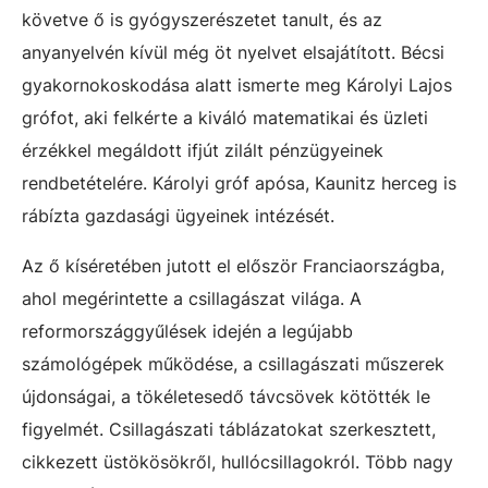
követve ő is gyógyszerészetet tanult, és az
anyanyelvén kívül még öt nyelvet elsajátított. Bécsi
gyakornokoskodása alatt ismerte meg Károlyi Lajos
grófot, aki felkérte a kiváló matematikai és üzleti
érzékkel megáldott ifjút zilált pénzügyeinek
rendbetételére. Károlyi gróf apósa, Kaunitz herceg is
rábízta gazdasági ügyeinek intézését.
Az ő kíséretében jutott el először Franciaországba,
ahol megérintette a csillagászat világa. A
reformországgyűlések idején a legújabb
számológépek működése, a csillagászati műszerek
újdonságai, a tökéletesedő távcsövek kötötték le
figyelmét. Csillagászati táblázatokat szerkesztett,
cikkezett üstökösökről, hullócsillagokról. Több nagy