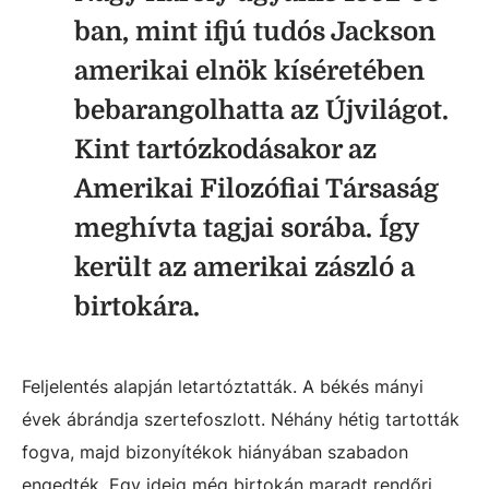
ban, mint ifjú tudós Jackson
amerikai elnök kíséretében
bebarangolhatta az Újvilágot.
Kint tartózkodásakor az
Amerikai Filozófiai Társaság
meghívta tagjai sorába. Így
került az amerikai zászló a
birtokára.
Feljelentés alapján letartóztatták. A békés mányi
évek ábrándja szertefoszlott. Néhány hétig tartották
fogva, majd bizonyítékok hiányában szabadon
engedték. Egy ideig még birtokán maradt rendőri