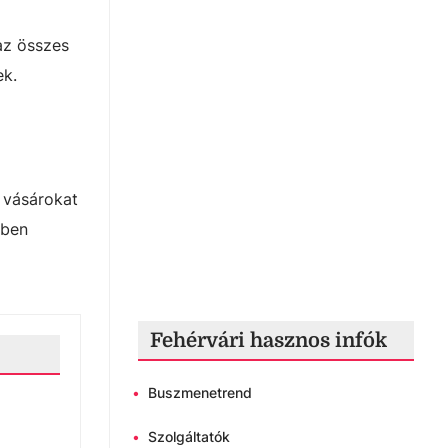
az összes
ek.
 vásárokat
rben
Fehérvári hasznos infók
•
Buszmenetrend
•
Szolgáltatók