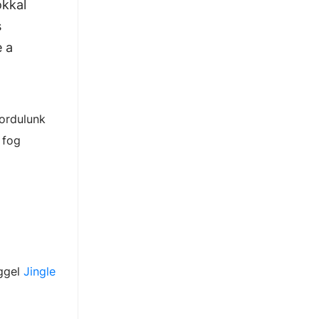
okkal
s
e a
fordulunk
 fog
eggel
Jingle