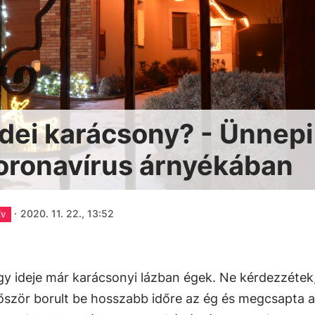
idei karácsony? - Ünnepi
oronavírus árnyékában
·
2020. 11. 22., 13:52
ív
gy ideje már karácsonyi lázban égek. Ne kérdezzétek
őször borult be hosszabb időre az ég és megcsapta 