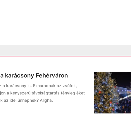
 a karácsony Fehérváron
 a karácsony is. Elmaradnak az zsúfolt,
Vajon a kényszerű távolságtartás tényleg éket
k az idei ünnepnek? Aligha.