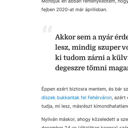
Mondjuk én abban reménykedtem, hogy 
fejben 2020-at már áprilisban.
Akkor sem a nyár érde
lesz, mindig szuper v
ki tudom zárni a kül
degeszre tömni magam
Éppen ezért biztosra mentem, és bár s
díszek bukkantak fel Fehérváron
, azért
tudja, mi lesz, másrészt kimondhatatlan
Nyilván máskor, ahogy közeledett a sze
december 24-re (általában koppra) szé