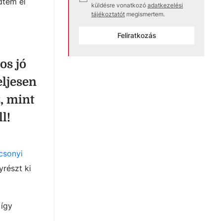
dtem el
küldésre vonatkozó
adatkezelési
tájékoztatót
megismertem.
Feliratkozás
os jó
eljesen
, mint
l!
csonyi
yrészt ki
 így