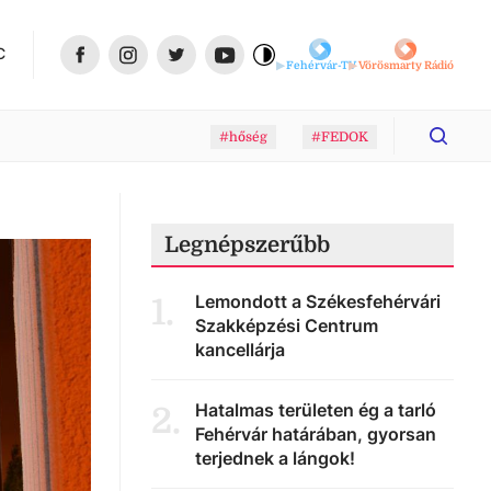
C
Fehérvár-TV
Vörösmarty Rádió
#hőség
#FEDOK
Legnépszerűbb
Lemondott a Székesfehérvári
1
.
Szakképzési Centrum
kancellárja
Hatalmas területen ég a tarló
2
.
Fehérvár határában, gyorsan
terjednek a lángok!