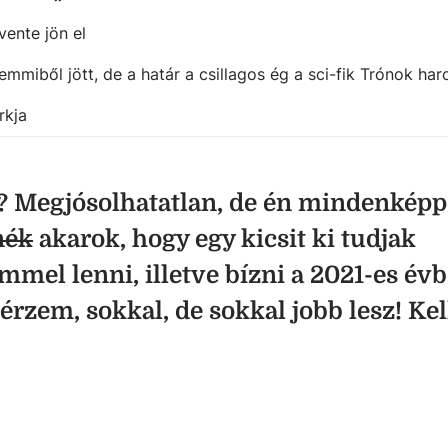
vente jön el
emmiből jött, de a határ a csillagos ég a sci-fik Trónok ha
rkja
e? Megjósolhatatlan, de én mindenképp
nék
akarok, hogy egy kicsit ki tudjak
mmel lenni, illetve bízni a 2021-es évb
érzem, sokkal, de sokkal jobb lesz! Ke