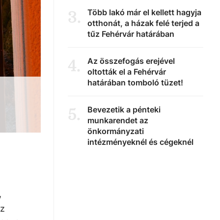
Több lakó már el kellett hagyja
3
.
otthonát, a házak felé terjed a
tűz Fehérvár határában
Az összefogás erejével
4
.
oltották el a Fehérvár
határában tomboló tüzet!
Bevezetik a pénteki
5
.
munkarendet az
önkormányzati
intézményeknél és cégeknél
,
az