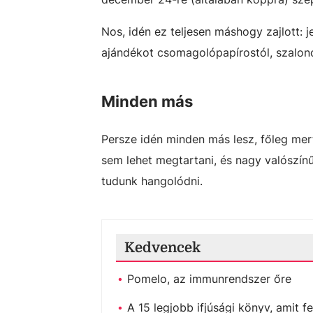
Nos, idén ez teljesen máshogy zajlott:
ajándékot csomagolópapírostól, szalonc
Minden más
Persze idén minden más lesz, főleg me
sem lehet megtartani, és nagy valószínű
tudunk hangolódni.
Kedvencek
Pomelo, az immunrendszer őre
A 15 legjobb ifjúsági könyv, amit fe