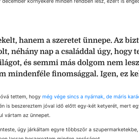
december környékére minden rendben lesz, ezért is enge
kelt, hanem a szeretet ünnepe. Az bizt
olt, néhány nap a családdal úgy, hogy t
világot, és semmi más dolgom nem lesz
 mindenféle finomsággal. Igen, ez kel
zóvá tettem, hogy
még vége sincs a nyárnak, de máris kará
 én is beszereztem jóval idő előtt egy-két ketyerét, mert eg
ul vártam az ünnepet.
nteste, úgy járkáltam egyre többször a szupermarketekbe,
pen lassan beszereztem minden apróságot.