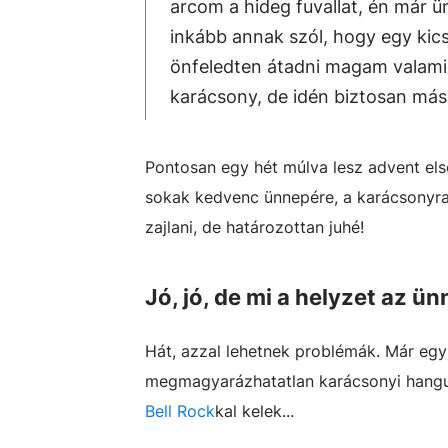
arcom a hideg fuvallat, én már ü
inkább annak szól, hogy egy kic
önfeledten átadni magam valamin
karácsony, de idén biztosan más 
Pontosan egy hét múlva lesz advent első
sokak kedvenc ünnepére, a karácsonyr
zajlani, de határozottan juhé!
Jó, jó, de mi a helyzet az ü
Hát, azzal lehetnek problémák. Már egy
megmagyarázhatatlan karácsonyi hangul
Bell Rock
kal kelek...