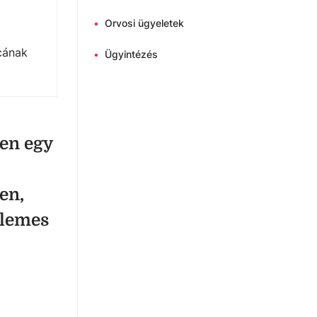
•
Orvosi ügyeletek
rcának
•
Ügyintézés
en egy
en,
llemes