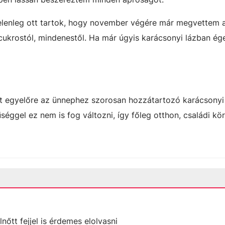
 jelenleg ott tartok, hogy november végére már megvettem 
ukrostól, mindenestől. Ha már úgyis karácsonyi lázban ég
rt egyelőre az ünnephez szorosan hozzátartozó karácsonyi
séggel ez nem is fog változni, így főleg otthon, családi kö
lnőtt fejjel is érdemes elolvasni