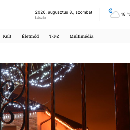
2026. augusztus 8., szombat
18
 °
László
Kult
Életmód
T-T-Z
Multimédia