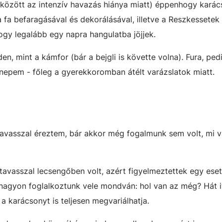
 között az intenzív havazás hiánya miatt) éppenhogy kará
a fa befaragásával és dekorálásával, illetve a Reszkessetek
 hogy legalább egy napra hangulatba jöjjek.
den, mint a kámfor (bár a bejgli is követte volna). Fura, ped
nepem - főleg a gyerekkoromban átélt varázslatok miatt.
tavasszal éreztem, bár akkor még fogalmunk sem volt, mi v
tavasszal lecsengőben volt, azért figyelmeztettek egy eset
nagyon foglalkoztunk vele mondván: hol van az még? Hát it
 karácsonyt is teljesen megvariálhatja.