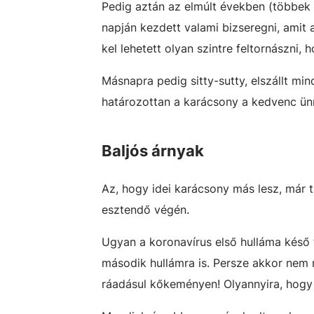
Pedig aztán az elmúlt években (többek
napján kezdett valami bizseregni, amit 
kel lehetett olyan szintre feltornászni,
Másnapra pedig sitty-sutty, elszállt min
határozottan a karácsony a kedvenc ün
Baljós árnyak
Az, hogy idei karácsony más lesz, már 
esztendő végén.
Ugyan a koronavírus első hulláma késő 
második hullámra is. Persze akkor nem 
ráadásul kőkeményen! Olyannyira, hogy a