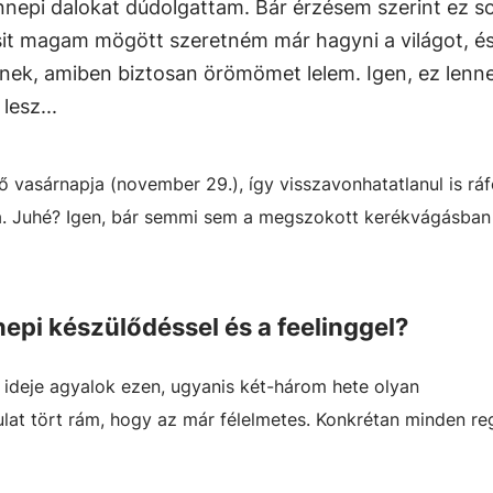
nnepi dalokat dúdolgattam. Bár érzésem szerint ez s
sit magam mögött szeretném már hagyni a világot, é
ek, amiben biztosan örömömet lelem. Igen, ez lenn
lesz...
 vasárnapja (november 29.), így visszavonhatatlanul is rá
a. Juhé? Igen, bár semmi sem a megszokott kerékvágásban
nnepi készülődéssel és a feelinggel?
 ideje agyalok ezen, ugyanis két-három hete olyan
at tört rám, hogy az már félelmetes. Konkrétan minden r