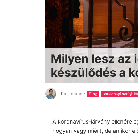
Milyen lesz az 
készülődés a k
Pál Loránd
·
Blog
vasárnapi szubjekt
A koronavírus-járvány ellenére e
hogyan vagy miért, de amikor el