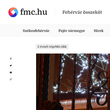
fmc.hu
Fehérvár összeköt
Székesfehérvár
Fejér vármegye
Hírek
5 évnél régebbi cikk