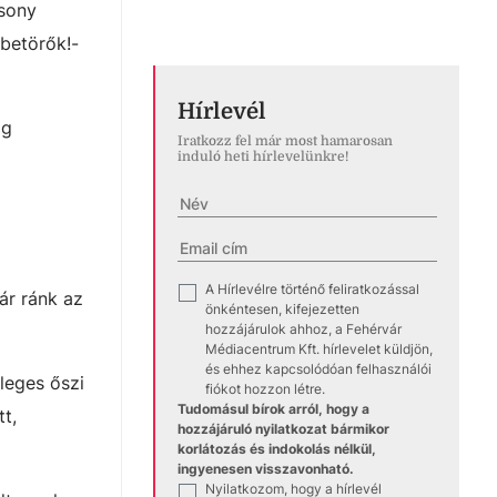
csony
 betörők!-
Hírlevél
ig
Iratkozz fel már most hamarosan
induló heti hírlevelünkre!
A Hírlevélre történő feliratkozással
✓
ár ránk az
önkéntesen, kifejezetten
hozzájárulok ahhoz, a Fehérvár
Médiacentrum Kft. hírlevelet küldjön,
és ehhez kapcsolódóan felhasználói
leges őszi
fiókot hozzon létre.
Tudomásul bírok arról, hogy a
t,
hozzájáruló nyilatkozat bármikor
korlátozás és indokolás nélkül,
ingyenesen visszavonható.
Nyilatkozom, hogy a hírlevél
✓