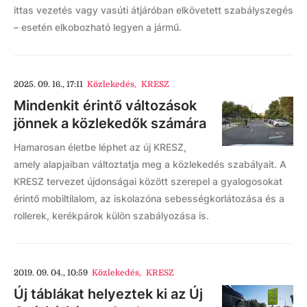
ittas vezetés vagy vasúti átjáróban elkövetett szabályszegés
– esetén elkobozható legyen a jármű.
2025. 09. 16., 17:11
Közlekedés
,
KRESZ
Mindenkit érintő változások
jönnek a közlekedők számára
Hamarosan életbe léphet az új KRESZ,
amely alapjaiban változtatja meg a közlekedés szabályait. A
KRESZ tervezet újdonságai között szerepel a gyalogosokat
érintő mobiltilalom, az iskolazóna sebességkorlátozása és a
rollerek, kerékpárok külön szabályozása is.
2019. 09. 04., 10:59
Közlekedés
,
KRESZ
Új táblákat helyeztek ki az Új