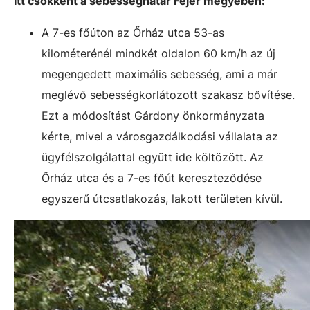
Itt csökkent a sebességhatár Fejér megyében:
A 7-es főúton az Őrház utca 53-as
kilométerénél mindkét oldalon 60 km/h az új
megengedett maximális sebesség, ami a már
meglévő sebességkorlátozott szakasz bővítése.
Ezt a módosítást Gárdony önkormányzata
kérte, mivel a városgazdálkodási vállalata az
ügyfélszolgálattal együtt ide költözött. Az
Őrház utca és a 7-es főút kereszteződése
egyszerű útcsatlakozás, lakott területen kívül.