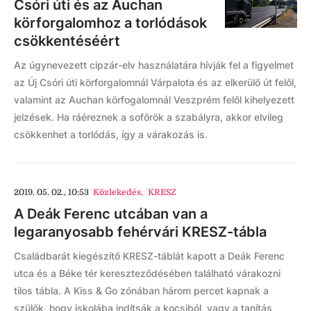
Csóri úti és az Auchan
körforgalomhoz a torlódások
csökkentéséért
Az úgynevezett cipzár-elv használatára hívják fel a figyelmet
az Új Csóri úti körforgalomnál Várpalota és az elkerülő út felől,
valamint az Auchan körfogalomnál Veszprém felől kihelyezett
jelzések. Ha ráéreznek a sofőrök a szabályra, akkor elvileg
csökkenhet a torlódás, így a várakozás is.
2019. 05. 02., 10:53
Közlekedés
,
KRESZ
A Deák Ferenc utcában van a
legaranyosabb fehérvári KRESZ-tábla
Családbarát kiegészítő KRESZ-táblát kapott a Deák Ferenc
utca és a Béke tér kereszteződésében található várakozni
tilos tábla. A Kiss & Go zónában három percet kapnak a
szülők, hogy iskolába indítsák a kocsiból, vagy a tanítás