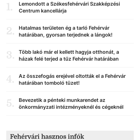
Lemondott a Székesfehérvári Szakképzési
1
.
Centrum kancellárja
Hatalmas területen ég a tarló Fehérvár
2
.
határában, gyorsan terjednek a lángok!
Több lakó már el kellett hagyja otthonát, a
3
.
házak felé terjed a tűz Fehérvár határában
Az összefogás erejével oltották el a Fehérvár
4
.
határában tomboló tüzet!
Bevezetik a pénteki munkarendet az
5
.
önkormányzati intézményeknél és cégeknél
Fehérvári hasznos infók