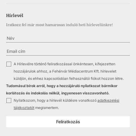
Hírlevél
Iratkozz fel már most hamarosan induló heti hírlevelünkre!
✓
A Hírlevélre történő feliratkozással önkéntesen, kifejezetten
hozzájárulok ahhoz, a Fehérvár Médiacentrum Kft. hírlevelet
küldjön, és ehhez kapcsolódóan felhasználói fiókot hozzon létre.
Tudomásul bírok arról, hogy a hozzájáruló nyilatkozat bármikor
korlátozás és indokolás nélkül, ingyenesen visszavonható.
✓
Nyilatkozom, hogy a hírlevél küldésre vonatkozó
adatkezelési
tájékoztatót
megismertem.
Feliratkozás