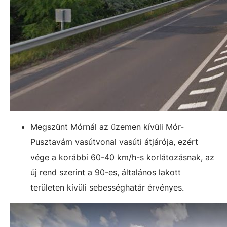
Megszűnt Mórnál az üzemen kívüli Mór-
Pusztavám vasútvonal vasúti átjárója, ezért
vége a korábbi 60-40 km/h-s korlátozásnak, az
új rend szerint a 90-es, általános lakott
területen kívüli sebességhatár érvényes.