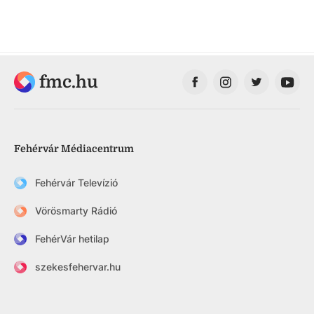
fmc.hu
Fehérvár Médiacentrum
Fehérvár Televízió
Vörösmarty Rádió
FehérVár hetilap
szekesfehervar.hu