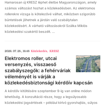
Hamarosan új KRESZ léphet életbe Magyarországon, amely
számos változást hozhat a közlekedésben. Az elektromos
rollerekre vizsga is kötelezővé válhat, miközben szigorúbb
büntetések jöhetnek a járdán való szabálytalan
közlekedésért. A várható változásokról Szálka Miklós
közlekedési szakértő beszélt. ...
2026. 07. 28., 16:48
Közlekedés
,
KRESZ
Elektromos roller, utcai
versenyzés, visszaeső
szabályszegők: a fehérváriak
véleményét is várják a
közlekedésbiztonsági kérdőív kapcsán
A kérdőív kitöltésére szeptember 9-ig van online módon
lehetőség. A konzultáció része, hogy a legsúlyosabb
közlekedési jogsértések – például kirívó gyorshajtás, súlyos