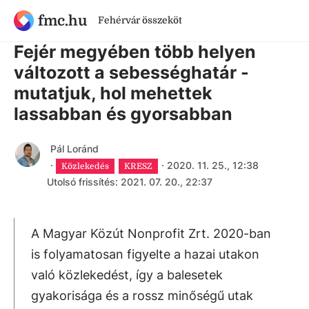
fmc.hu
Fehérvár összeköt
5 évnél régebbi cikk
Fejér megyében több helyen
változott a sebességhatár -
mutatjuk, hol mehettek
lassabban és gyorsabban
Pál Loránd
·
·
2020. 11. 25., 12:38
Közlekedés
KRESZ
Utolsó frissítés: 2021. 07. 20., 22:37
A Magyar Közút Nonprofit Zrt. 2020-ban
is folyamatosan figyelte a hazai utakon
való közlekedést, így a balesetek
gyakorisága és a rossz minőségű utak