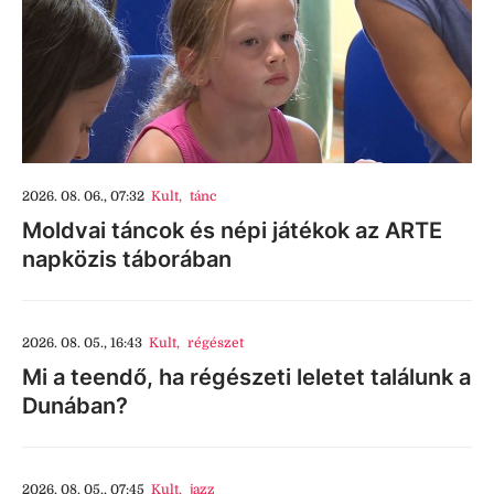
2026. 08. 06., 07:32
Kult
,
tánc
Moldvai táncok és népi játékok az ARTE
napközis táborában
2026. 08. 05., 16:43
Kult
,
régészet
Mi a teendő, ha régészeti leletet találunk a
Dunában?
2026. 08. 05., 07:45
Kult
,
jazz