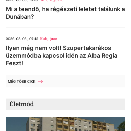
2026. 08. 05., 16:43
Kult
,
régészet
Mi a teendő, ha régészeti leletet találunk a
Dunában?
2026. 08. 05., 07:45
Kult
,
jazz
Ilyen még nem volt! Szupertakarékos
üzemmódba kapcsol idén az Alba Regia
Feszt!
MÉG TÖBB CIKK
Életmód