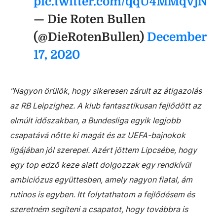
pic.twitter.com/qqU4MMqVjN
— Die Roten Bullen
(@DieRotenBullen)
December
17, 2020
"Nagyon örülök, hogy sikeresen zárult az átigazolás
az RB Leipzighez. A klub fantasztikusan fejlődött az
elmúlt időszakban, a Bundesliga egyik legjobb
csapatává nőtte ki magát és az UEFA-bajnokok
ligájában jól szerepel. Azért jöttem Lipcsébe, hogy
egy top edző keze alatt dolgozzak egy rendkívül
ambiciózus együttesben, amely nagyon fiatal, ám
rutinos is egyben. Itt folytathatom a fejlődésem és
szeretném segíteni a csapatot, hogy továbbra is