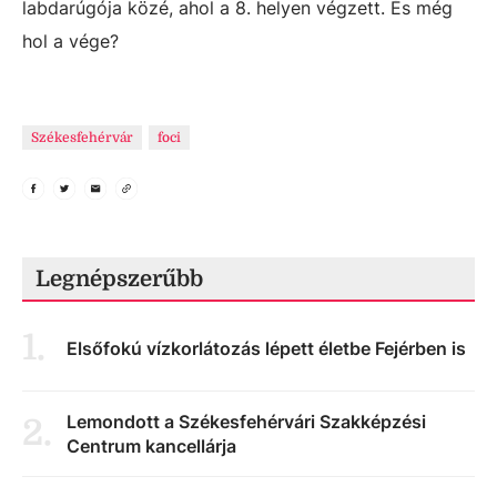
labdarúgója közé, ahol a 8. helyen végzett. És még
hol a vége?
Székesfehérvár
foci
Legnépszerűbb
1
.
Elsőfokú vízkorlátozás lépett életbe Fejérben is
Lemondott a Székesfehérvári Szakképzési
2
.
Centrum kancellárja