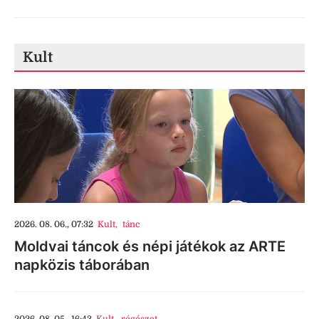
Kult
2026. 08. 06., 07:32
Kult
,
tánc
Moldvai táncok és népi játékok az ARTE
napközis táborában