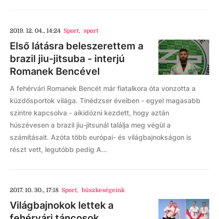
2019. 12. 04., 14:24
Sport
,
sport
Első látásra beleszerettem a
brazil jiu-jitsuba - interjú
Romanek Bencével
A fehérvári Romanek Bencét már fiatalkora óta vonzotta a
küzdősportok világa. Tinédzser éveiben - egyel magasabb
szintre kapcsolva - aikidózni kezdett, hogy aztán
húszévesen a brazil jiu-jitsunál találja meg végül a
számításait. Azóta több európai- és világbajnokságon is
részt vett, legutóbb pedig A...
2017. 10. 30., 17:18
Sport
,
büszkeségeink
Világbajnokok lettek a
fehérvári táncosok