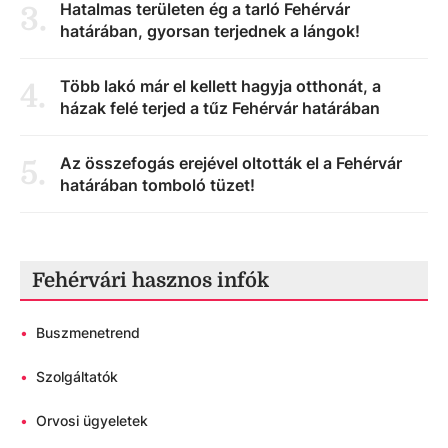
Hatalmas területen ég a tarló Fehérvár
3
.
határában, gyorsan terjednek a lángok!
Több lakó már el kellett hagyja otthonát, a
4
.
házak felé terjed a tűz Fehérvár határában
Az összefogás erejével oltották el a Fehérvár
5
.
határában tomboló tüzet!
Fehérvári hasznos infók
•
Buszmenetrend
•
Szolgáltatók
•
Orvosi ügyeletek