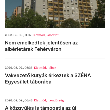
2026. 08. 02., 11:07
Életmód
,
albérlet
Nem emelkedtek jelentősen az
albérletárak Fehérváron
2026. 08. 02., 08:35
Életmód
,
tábor
Vakvezető kutyák érkeztek a SZÉNA
Egyesület táborába
2026. 08. 02., 06:46
Életmód
,
rendőrség
A közgyűlés is támogatja az új