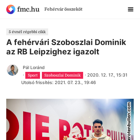
fmc.hu
Fehérvár összeköt
5 évnél régebbi cikk
A fehérvári Szoboszlai Dominik
az RB Leipzighez igazolt
Pál Loránd
·
·
2020. 12. 17., 15:31
Sport
Szoboszlai Dominik
Utolsó frissítés: 2021. 07. 23., 19:46
dierotenbullen.com