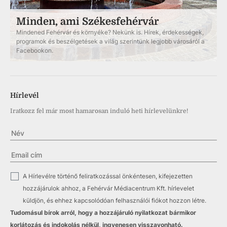
Minden, ami Székesfehérvár
Mindened Fehérvár és környéke? Nekünk is. Hírek, érdekességek,
programok és beszélgetések a világ szerintünk legjobb városáról a
Facebookon.
Hírlevél
Iratkozz fel már most hamarosan induló heti hírlevelünkre!
✓
A Hírlevélre történő feliratkozással önkéntesen, kifejezetten
hozzájárulok ahhoz, a Fehérvár Médiacentrum Kft. hírlevelet
küldjön, és ehhez kapcsolódóan felhasználói fiókot hozzon létre.
Tudomásul bírok arról, hogy a hozzájáruló nyilatkozat bármikor
korlátozás és indokolás nélkül, ingyenesen visszavonható.