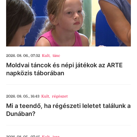
2026. 08. 06., 07:32
Kult
,
tánc
Moldvai táncok és népi játékok az ARTE
napközis táborában
2026. 08. 05., 16:43
Kult
,
régészet
Mi a teendő, ha régészeti leletet találunk a
Dunában?