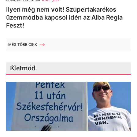
2026. 08. 05., 07:45
Kult
,
jazz
Ilyen még nem volt! Szupertakarékos
üzemmódba kapcsol idén az Alba Regia
Feszt!
MÉG TÖBB CIKK
Életmód