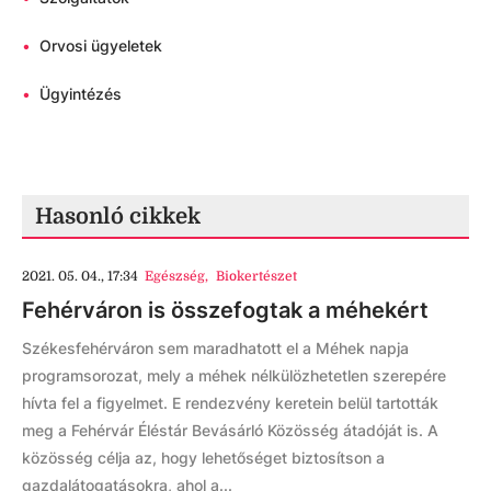
•
Orvosi ügyeletek
•
Ügyintézés
Hasonló cikkek
2021. 05. 04., 17:34
Egészség
,
Biokertészet
Fehérváron is összefogtak a méhekért
Székesfehérváron sem maradhatott el a Méhek napja
programsorozat, mely a méhek nélkülözhetetlen szerepére
hívta fel a figyelmet. E rendezvény keretein belül tartották
meg a Fehérvár Éléstár Bevásárló Közösség átadóját is. A
közösség célja az, hogy lehetőséget biztosítson a
gazdalátogatásokra, ahol a...