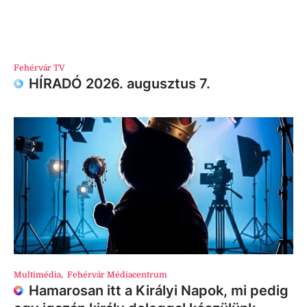
Fehérvár TV
HÍRADÓ 2026. augusztus 7.
Multimédia
,
Fehérvár Médiacentrum
Hamarosan itt a Királyi Napok, mi pedig