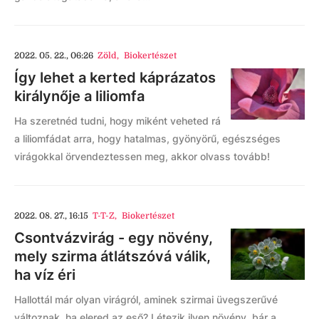
2022. 05. 22., 06:26
Zöld
,
Biokertészet
Így lehet a kerted káprázatos
királynője a liliomfa
Ha szeretnéd tudni, hogy miként veheted rá
a liliomfádat arra, hogy hatalmas, gyönyörű, egészséges
virágokkal örvendeztessen meg, akkor olvass tovább!
2022. 08. 27., 16:15
T-T-Z
,
Biokertészet
Csontvázvirág - egy növény,
mely szirma átlátszóvá válik,
ha víz éri
Hallottál már olyan virágról, aminek szirmai üvegszerűvé
változnak, ha elered az eső? Létezik ilyen növény, bár a