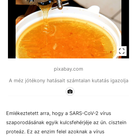
pixabay.com
A méz jótékony hatásait számtalan kutatás igazolja
Emlékeztetett arra, hogy a SARS-CoV-2 vírus
szaporodásának egyik kulcsfehérjéje az ún. cisztein
proteáz. Ez az enzim felel azoknak a vírus