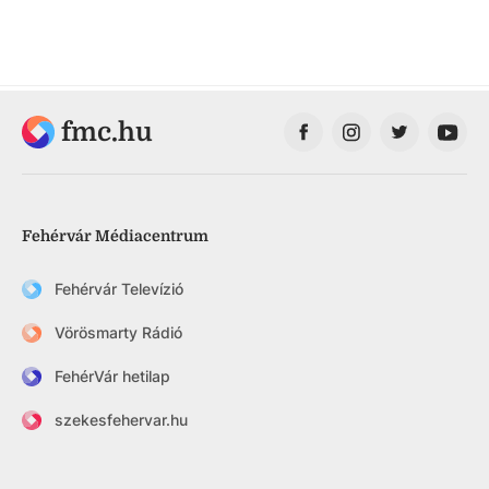
fmc.hu
Fehérvár Médiacentrum
Fehérvár Televízió
Vörösmarty Rádió
FehérVár hetilap
szekesfehervar.hu