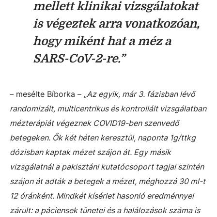
mellett klinikai vizsgálatokat
is végeztek arra vonatkozóan,
hogy miként hat a méz a
SARS-CoV-2-re.”
– mesélte Bíborka – „
Az egyik, már 3. fázisban lévő
randomizált, multicentrikus és kontrollált vizsgálatban
mézterápiát végeznek COVID19-ben szenvedő
betegeken. Ők két héten keresztül, naponta 1g/ttkg
dózisban kaptak mézet szájon át. Egy másik
vizsgálatnál a pakisztáni kutatócsoport tagjai szintén
szájon át adták a betegek a mézet, méghozzá 30 ml-t
12 óránként. Mindkét kísérlet hasonló eredménnyel
zárult: a páciensek tünetei és a halálozások száma is