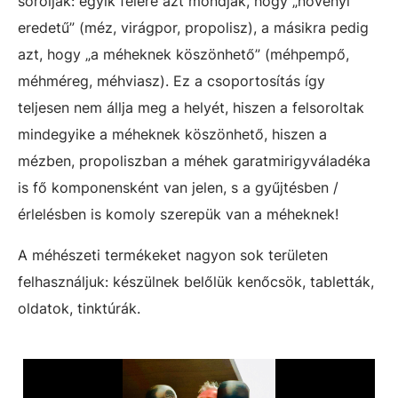
sorolják: egyik felére azt mondják, hogy „növényi
eredetű” (méz, virágpor, propolisz), a másikra pedig
azt, hogy „a méheknek köszönhető” (méhpempő,
méhméreg, méhviasz). Ez a csoportosítás így
teljesen nem állja meg a helyét, hiszen a felsoroltak
mindegyike a méheknek köszönhető, hiszen a
mézben, propoliszban a méhek garatmirigyváladéka
is fő komponensként van jelen, s a gyűjtésben /
érlelésben is komoly szerepük van a méheknek!
A méhészeti termékeket nagyon sok területen
felhasználjuk: készülnek belőlük kenőcsök, tabletták,
oldatok, tinktúrák.