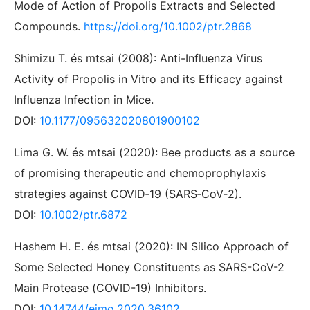
Mode of Action of Propolis Extracts and Selected
Compounds.
https://doi.org/10.1002/ptr.2868
Shimizu T. és mtsai (2008): Anti-Influenza Virus
Activity of Propolis in Vitro and its Efficacy against
Influenza Infection in Mice.
DOI:
10.1177/095632020801900102
Lima G. W. és mtsai (2020): Bee products as a source
of promising therapeutic and chemoprophylaxis
strategies against COVID‐19 (SARS‐CoV‐2).
DOI:
10.1002/ptr.6872
Hashem H. E. és mtsai (2020): IN Silico Approach of
Some Selected Honey Constituents as SARS-CoV-2
Main Protease (COVID-19) Inhibitors.
DOI:
10.14744/ejmo.2020.36102