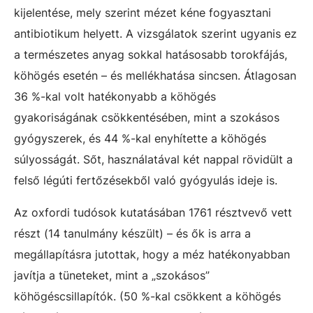
kijelentése, mely szerint mézet kéne fogyasztani
antibiotikum helyett. A vizsgálatok szerint ugyanis ez
a természetes anyag sokkal hatásosabb torokfájás,
köhögés esetén – és mellékhatása sincsen. Átlagosan
36 %-kal volt hatékonyabb a köhögés
gyakoriságának csökkentésében, mint a szokásos
gyógyszerek, és 44 %-kal enyhítette a köhögés
súlyosságát. Sőt, használatával két nappal rövidült a
felső légúti fertőzésekből való gyógyulás ideje is.
Az oxfordi tudósok kutatásában 1761 résztvevő vett
részt (14 tanulmány készült) – és ők is arra a
megállapításra jutottak, hogy a méz hatékonyabban
javítja a tüneteket, mint a „szokásos”
köhögéscsillapítók. (50 %-kal csökkent a köhögés