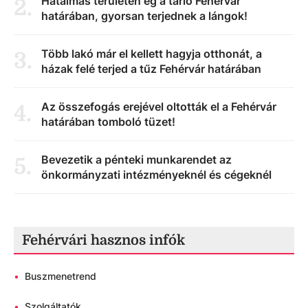
Hatalmas területen ég a tarló Fehérvár
2
.
határában, gyorsan terjednek a lángok!
Több lakó már el kellett hagyja otthonát, a
3
.
házak felé terjed a tűz Fehérvár határában
Az összefogás erejével oltották el a Fehérvár
4
.
határában tomboló tüzet!
Bevezetik a pénteki munkarendet az
5
.
önkormányzati intézményeknél és cégeknél
Fehérvári hasznos infók
•
Buszmenetrend
•
Szolgáltatók