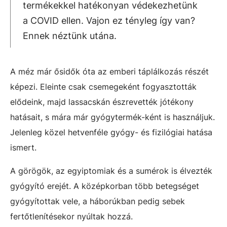
termékekkel hatékonyan védekezhetünk
a COVID ellen. Vajon ez tényleg így van?
Ennek néztünk utána.
A méz már ősidők óta az emberi táplálkozás részét
képezi. Eleinte csak csemegeként fogyasztották
elődeink, majd lassacskán észrevették jótékony
hatásait, s mára már gyógytermék-ként is használjuk.
Jelenleg közel hetvenféle gyógy- és fizilógiai hatása
ismert.
A görögök, az egyiptomiak és a sumérok is élvezték
gyógyító erejét. A középkorban több betegséget
gyógyítottak vele, a háborúkban pedig sebek
fertőtlenítésekor nyúltak hozzá.