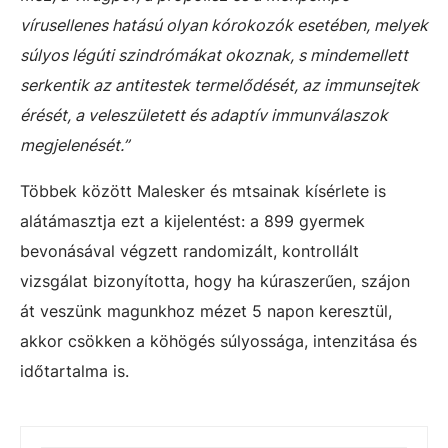
vírusellenes hatású olyan kórokozók esetében, melyek
súlyos légúti szindrómákat okoznak, s mindemellett
serkentik az antitestek termelődését, az immunsejtek
érését, a veleszületett és adaptív immunválaszok
megjelenését.”
Többek között Malesker és mtsainak kísérlete is
alátámasztja ezt a kijelentést: a 899 gyermek
bevonásával végzett randomizált, kontrollált
vizsgálat bizonyította, hogy ha kúraszerűen, szájon
át veszünk magunkhoz mézet 5 napon keresztül,
akkor csökken a köhögés súlyossága, intenzitása és
időtartalma is.