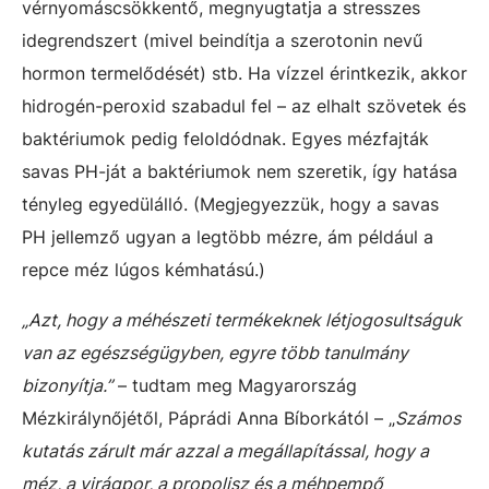
vérnyomáscsökkentő, megnyugtatja a stresszes
idegrendszert (mivel beindítja a szerotonin nevű
hormon termelődését) stb. Ha vízzel érintkezik, akkor
hidrogén-peroxid szabadul fel – az elhalt szövetek és
baktériumok pedig feloldódnak. Egyes mézfajták
savas PH-ját a baktériumok nem szeretik, így hatása
tényleg egyedülálló. (Megjegyezzük, hogy a savas
PH jellemző ugyan a legtöbb mézre, ám például a
repce méz lúgos kémhatású.)
„Azt, hogy a méhészeti termékeknek létjogosultságuk
van az egészségügyben, egyre több tanulmány
bizonyítja.”
– tudtam meg Magyarország
Mézkirálynőjétől, Páprádi Anna Bíborkától – „
Számos
kutatás zárult már azzal a megállapítással, hogy a
méz, a virágpor, a propolisz és a méhpempő