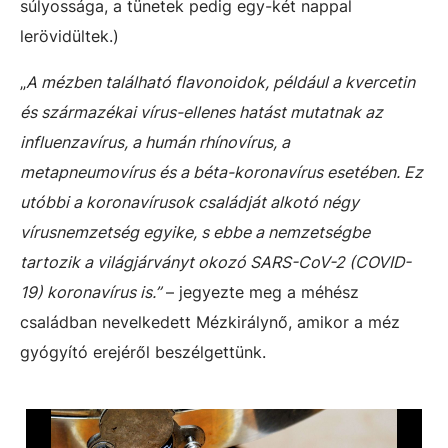
súlyossága, a tünetek pedig egy-két nappal
lerövidültek.)
„
A mézben található flavonoidok, például a kvercetin
és származékai vírus-ellenes hatást mutatnak az
influenzavírus, a humán rhínovírus, a
metapneumovírus és a béta-koronavírus esetében. Ez
utóbbi a koronavírusok családját alkotó négy
vírusnemzetség egyike, s ebbe a nemzetségbe
tartozik a világjárványt okozó SARS-CoV-2 (COVID-
19) koronavírus is.”
– jegyezte meg a méhész
családban nevelkedett Mézkirálynő, amikor a méz
gyógyító erejéről beszélgettünk.