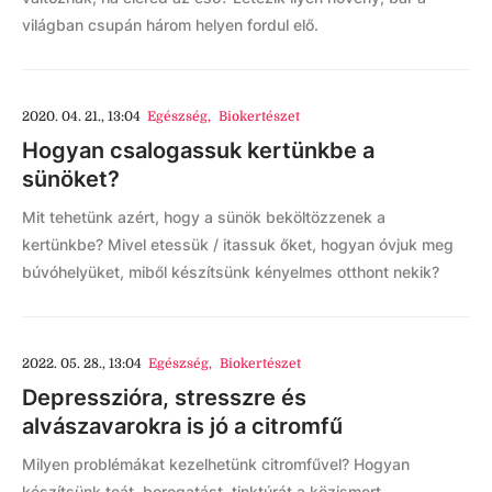
világban csupán három helyen fordul elő.
2020. 04. 21., 13:04
Egészség
,
Biokertészet
Hogyan csalogassuk kertünkbe a
sünöket?
Mit tehetünk azért, hogy a sünök beköltözzenek a
kertünkbe? Mivel etessük / itassuk őket, hogyan óvjuk meg
búvóhelyüket, miből készítsünk kényelmes otthont nekik?
2022. 05. 28., 13:04
Egészség
,
Biokertészet
Depresszióra, stresszre és
alvászavarokra is jó a citromfű
Milyen problémákat kezelhetünk citromfűvel? Hogyan
készítsünk teát, borogatást, tinktúrát a közismert