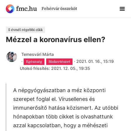
fmc.hu
Fehérvár összeköt
5 évnél régebbi cikk
Mézzel a koronavírus ellen?
Temesvári Márta
·
·
2021. 01. 16., 15:19
Egészség
Biokertészet
Utolsó frissítés: 2021. 12. 05., 19:35
A népgyógyászatban a méz központi
szerepet foglal el. Vírusellenes és
immunerősítő hatása közismert. Az utóbbi
hónapokban több cikket is olvashattunk
azzal kapcsolatban, hogy a méhészeti