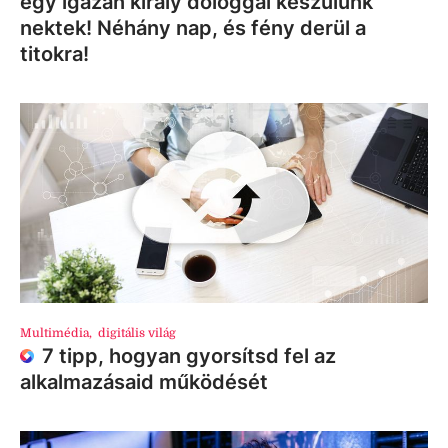
egy igazán király dologgal készülünk
nektek! Néhány nap, és fény derül a
titokra!
Multimédia
,
digitális világ
7 tipp, hogyan gyorsítsd fel az
alkalmazásaid működését