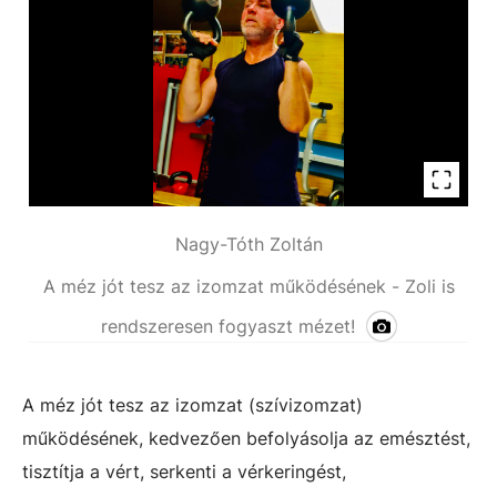
Nagy-Tóth Zoltán
A méz jót tesz az izomzat működésének - Zoli is
rendszeresen fogyaszt mézet!
A méz jót tesz az izomzat (szívizomzat)
működésének, kedvezően befolyásolja az emésztést,
tisztítja a vért, serkenti a vérkeringést,