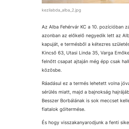
kezilabda_alba_2.jpg
Az Alba Fehérvár KC a 10. pozícióban zárt
azonban az előkelő negyedik lett az Alb
kapuját, e termésből a kétezres születé
Kincső 63, Utasi Linda 35, Varga Emőke
felnőtt csapat ajtaján még épp csak ha
közösbe.
Ráadásul ez a termés lehetett volna jóv
sérülés miatt, majd a bajnokság hajrájáb
Besszer Borbálának is sok meccset kel
fiatalok góltermése.
És hogy visszakanyarodjunk a fenti sik