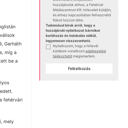
hozzájárulok ahhoz, a Fehérvár
Médiacentrum Kft. hírlevelet küldjön,
és ehhez kapcsolódóan felhasználói
fiókot hozzon létre.
Tudomásul bírok arról, hogy a
nglistán
hozzájáruló nyilatkozat bármikor
válisok
korlátozás és indokolás nélkül,
ingyenesen visszavonható.
9, Gerháth
Nyilatkozom, hogy a hírlevél
✓
küldésre vonatkozó
adatkezelési
e, míg a
tájékoztatót
megismertem.
ett be a
Feliratkozás
úlyos
edett.
 fehérvári
i, mely