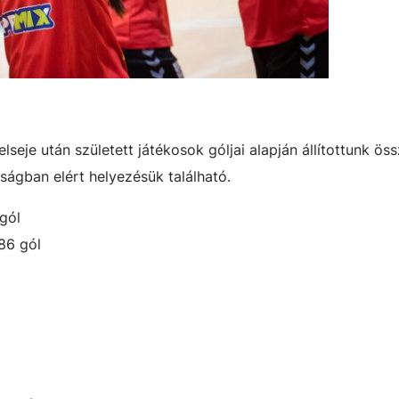
 elseje után született játékosok góljai alapján állítottunk öss
a bajnokságban elért helyezésük található.
gól
86 gól