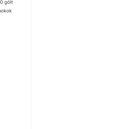
10 gólt
jnokok