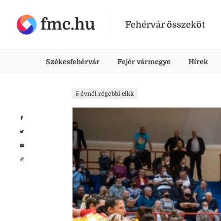
fmc.hu
Fehérvár összeköt
Székesfehérvár
Fejér vármegye
Hírek
5 évnél régebbi cikk