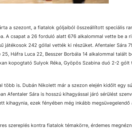
a a szezont, a fiatalok góljaiból összeállított speciális ra
a. A csapat a 26 forduló alatt 676 alkalommal vette be a ri
sű játékosok 242 góllal vették ki részüket. Afentaler Sára 7
 25, Háfra Luca 22, Besszer Borbála 14 alkalommal talált b
lkan kopogtató Sulyok Réka, Gyöpös Szabina duó 2-2 gólt t
al több is. Dubán Nikolett már a szezon elején kidőlt egy s
an Afentaler Sára is hosszú kihagyással járó sérülést szenv
lett kihagynia, ezek fényében még inkább megsüvegelendő a
eres szereplés kontra fiatalok témakörre, érdemes megnézn