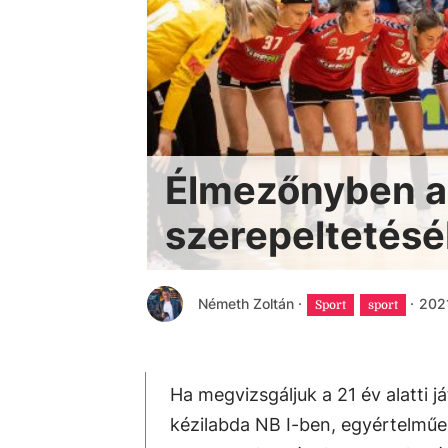
Élmezőnyben az
szerepeltetés
Németh Zoltán
·
·
2021
Sport
sport
Ha megvizsgáljuk a 21 év alatti 
kézilabda NB I-ben, egyértelműen