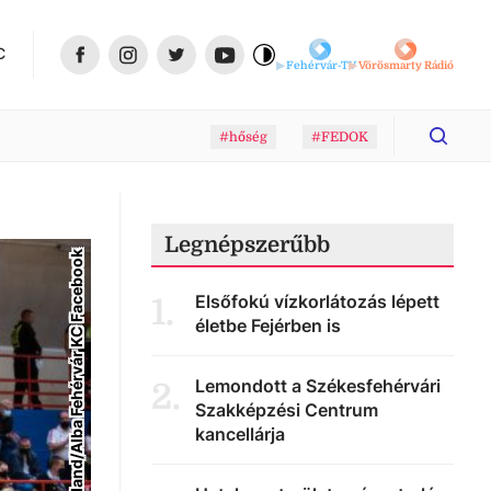
C
Fehérvár-TV
Vörösmarty Rádió
#hőség
#FEDOK
Legnépszerűbb
Peka Roland/Alba Fehérvár KC Facebook
Elsőfokú vízkorlátozás lépett
1
.
életbe Fejérben is
Lemondott a Székesfehérvári
2
.
Szakképzési Centrum
kancellárja