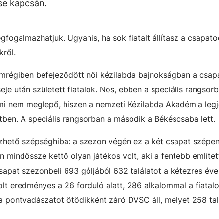
se kapcsán.
fogalmazhatjuk. Ugyanis, ha sok fiatalt állítasz a csapato
kről.
mrégiben befejeződött női kézilabda bajnokságban a csapa
eje után született fiatalok. Nos, ebben a speciális rangsor
ami nem meglepő, hiszen a nemzeti Kézilabda Akadémia leg
etben. A speciális rangsorban a második a Békéscsaba lett.
zhető szépséghiba: a szezon végén ez a két csapat szépen 
n mindössze kettő olyan játékos volt, aki a fentebb említe
csapat szezonbeli 693 góljából 632 találatot a kétezres éve
lt eredményes a 26 forduló alatt, 286 alkalommal a fiatalo
a pontvadászatot ötödikként záró DVSC áll, melyet 258 talá