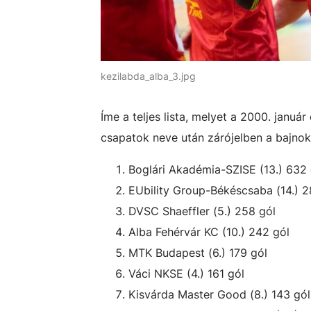
kezilabda_alba_3.jpg
Íme a teljes lista, melyet a 2000. január
csapatok neve után zárójelben 
Boglári Akadémia-SZISE (13.) 632 
EUbility Group-Békéscsaba (14.) 2
DVSC Shaeffler (5.) 258 gól
Alba Fehérvár KC (10.) 242 gól
MTK Budapest (6.) 179 gól
Váci NKSE (4.) 161 gól
Kisvárda Master Good (8.) 143 gól