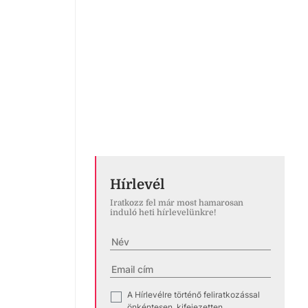
Hírlevél
Iratkozz fel már most hamarosan
induló heti hírlevelünkre!
A Hírlevélre történő feliratkozással
✓
önkéntesen, kifejezetten