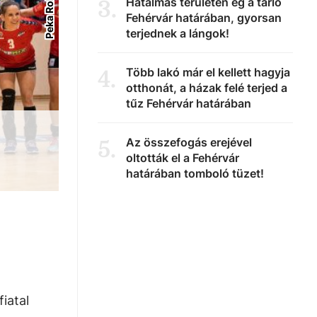
Hatalmas területen ég a tarló
3
.
Fehérvár határában, gyorsan
terjednek a lángok!
Több lakó már el kellett hagyja
4
.
otthonát, a házak felé terjed a
tűz Fehérvár határában
Az összefogás erejével
5
.
oltották el a Fehérvár
határában tomboló tüzet!
iatal