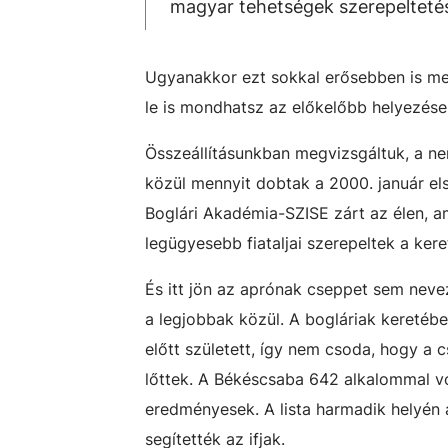
magyar tehetségek szerepelteté
Ugyanakkor ezt sokkal erősebben is meg
le is mondhatsz az előkelőbb helyezése
Összeállításunkban megvizsgáltuk, a ne
közül mennyit dobtak a 2000. január els
Boglári Akadémia-SZISE zárt az élen, 
legügyesebb fiataljai szerepeltek a ker
És itt jön az aprónak cseppet sem neve
a legjobbak közül. A bogláriak keretébe
előtt született, így nem csoda, hogy a 
lőttek. A Békéscsaba 642 alkalommal vo
eredményesek. A lista harmadik helyén 
segítették az ifjak.