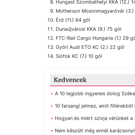
Hungast Szombathelyi KKA (12.) 1
Motherson Mosonmagyaróvár (3.) 
Érd (11.) 84 gól
Dunaújvárosi KKA (9.) 75 gól
FTC-Rail Cargo Hungaria (1.) 29 g
Győri Audi ETO KC (2.) 22 gól
Siófok KC (7.) 10 gól
Kedvencek
A 10 legjobb ingyenes dolog Szék
10 farsangi jelmez, amit fillérekbő
Hogyan és miért szívja vérünket a
Nem készült még ennél karácsonyib