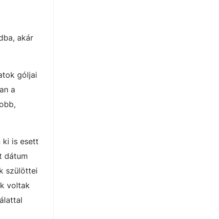
dba, akár
tok góljai
ban a
jobb,
ki is esett
tt dátum
k szülöttei
k voltak
lattal