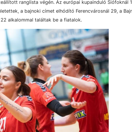
zeállított ranglista végén. Az európai kupainduló Siófoknál 
ületettek, a bajnoki címet elhódító Ferencvárosnál 29, a Ba
2 alkalommal találtak be a fiatalok.