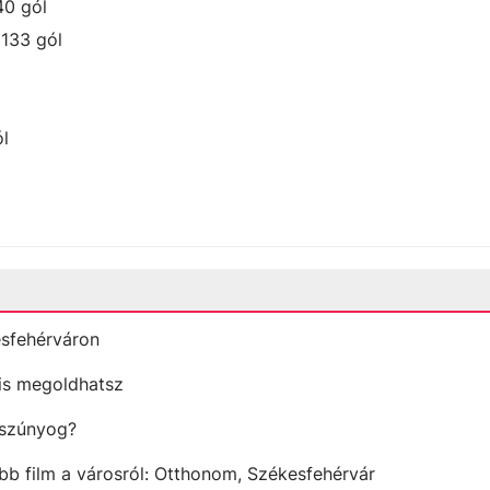
40 gól
133 gól
ól
esfehérváron
l is megoldhatsz
 szúnyog?
b film a városról: Otthonom, Székesfehérvár