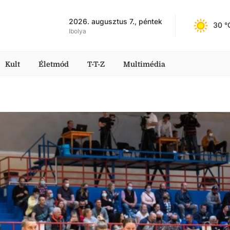
2026. augusztus 7., péntek
30
 °
Ibolya
Kult
Életmód
T-T-Z
Multimédia