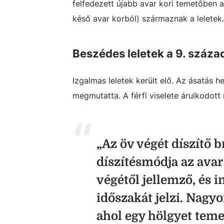
felfedezett újabb avar kori temetőben 
késő avar korból) származnak a leletek.
Beszédes leletek a 9. száza
Izgalmas leletek került elő. Az ásatás h
megmutatta. A férfi viselete árulkodott 
„Az öv végét díszítő b
díszítésmódja az avar
végétől jellemző, és 
időszakát jelzi. Nagyon
ahol egy hölgyet tem