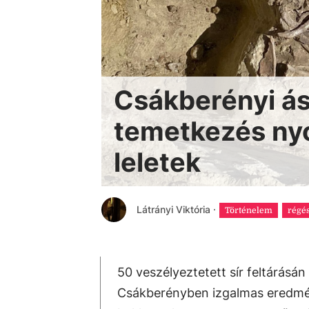
Csákberényi ása
temetkezés nyo
leletek
Látrányi Viktória
·
Történelem
régé
50 veszélyeztetett sír feltárásá
Csákberényben izgalmas eredmé