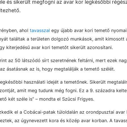
e és sikerült megfogni az avar kor legkésőbbi régész
ltezhető.
erényben, ahol
tavasszal
egy újabb avar kori temető nyomai
át találtak a területen dolgozó munkások, amit kimosott a
 kiterjedésű avar kori temetőt sikerült azonosítani.
rint az 50 látszódó sírt szeretnének feltárni, mert ezek na
 az ásatásnak az is, hogy megtalálják a temető szélét.
 legkésőbbi használati idejét a temetőnek. Sikerült megtalá
zontját, amit meg tudunk még fogni. Ez a 9. századra kelte
tő két széle is”
–
mondta el Szücsi Frigyes.
ezkedik el a Cobácai-patak túloldalán az orondpusztai avar 
eztek, az úgynevezett kora és közép avar korban. A tavas