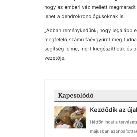
hogy az emberi váz mellett megmaradt a
lehet a dendrokronológusoknak is.
„Abban reménykedünk, hogy legalább e
megfelelő számú faévgyűrűt meg tudna
segítség lenne, mert kiegészíthetik és 
vezetője.
Kapcsolódó
Kezdődik az úja
Hétfőn indul a tervása
májusban azonosítottak