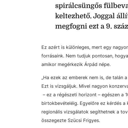
spirálcsüngős fülbeva
keltezhető. Joggal áll
megfogni ezt a 9. szá
Ez azért is különleges, mert egy nagyo
forrásaink. Nem tudjuk pontosan, hogyan
amikor megérkezik Árpád népe.
„Ha ezek az emberek nem is, de talán a
Ezt is vizsgáljuk. Mivel nagyon konzerva
–
ez a régészeti horizont
–
egészen a 10
birtokbevételéig. Egyelőre ez kérdés a 
regionális vizsgálatok segíthetnek a to
összegezte Szücsi Frigyes.