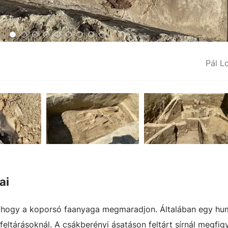
Pál L
ai
 hogy a koporsó faanyaga megmaradjon. Általában egy hu
feltárásoknál. A csákberényi ásatáson feltárt sírnál megfig