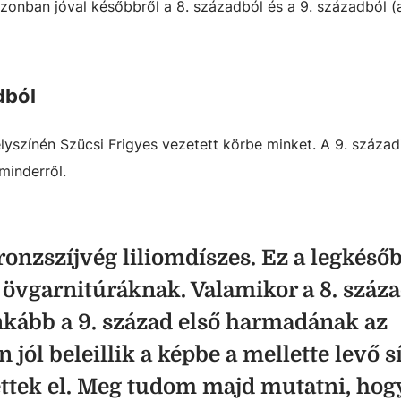
azonban jóval későbbről a 8. századból és a 9. századból (
dból
elyszínén Szücsi Frigyes vezetett körbe minket. A 9. századi 
minderről.
ronzszíjvég liliomdíszes. Ez a legkéső
 övgarnitúráknak. Valamikor a 8. száz
inkább a 9. század első harmadának az
 jól beleillik a képbe a mellette levő sí
ettek el. Meg tudom majd mutatni, hog