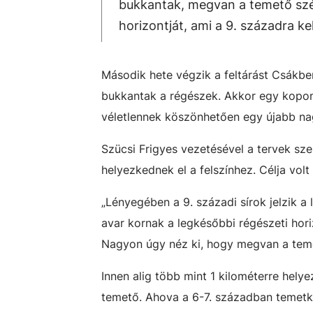
bukkantak, megvan a temető szél
horizontját, ami a 9. századra ke
Második hete végzik a feltárást Csákb
bukkantak a régészek. Akkor egy kopony
véletlennek köszönhetően egy újabb nagy
Szücsi Frigyes vezetésével a tervek sze
helyezkednek el a felszínhez. Célja volt
„Lényegében a 9. századi sírok jelzik a
avar kornak a legkésőbbi régészeti hori
Nagyon úgy néz ki, hogy megvan a teme
Innen alig több mint 1 kilométerre hely
temető. Ahova a 6-7. században temetk