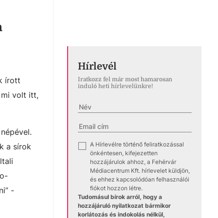
n
Hírlevél
 írott
Iratkozz fel már most hamarosan
induló heti hírlevelünkre!
i volt itt,
 népével.
A Hírlevélre történő feliratkozással
✓
k a sírok
önkéntesen, kifejezetten
tali
hozzájárulok ahhoz, a Fehérvár
Médiacentrum Kft. hírlevelet küldjön,
ro-
és ehhez kapcsolódóan felhasználói
fiókot hozzon létre.
i” -
Tudomásul bírok arról, hogy a
hozzájáruló nyilatkozat bármikor
korlátozás és indokolás nélkül,