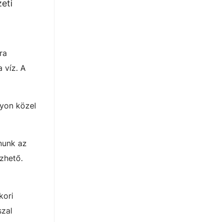
eti
ra
 víz. A
gyon közel
lnunk az
zhető.
kori
szal