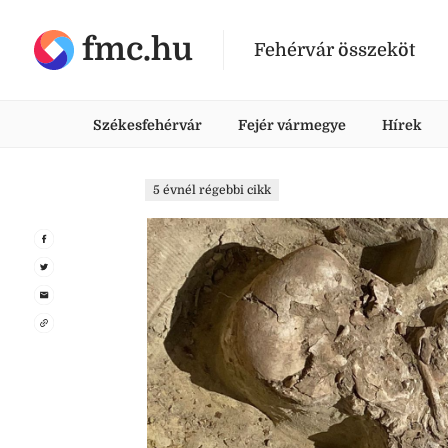
fmc.hu
Fehérvár összeköt
Székesfehérvár
Fejér vármegye
Hírek
5 évnél régebbi cikk