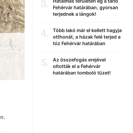
Hatalmas területen ég a tarló
3
.
Fehérvár határában, gyorsan
terjednek a lángok!
Több lakó már el kellett hagyja
4
.
otthonát, a házak felé terjed a
tűz Fehérvár határában
Az összefogás erejével
5
.
oltották el a Fehérvár
határában tomboló tüzet!
n.