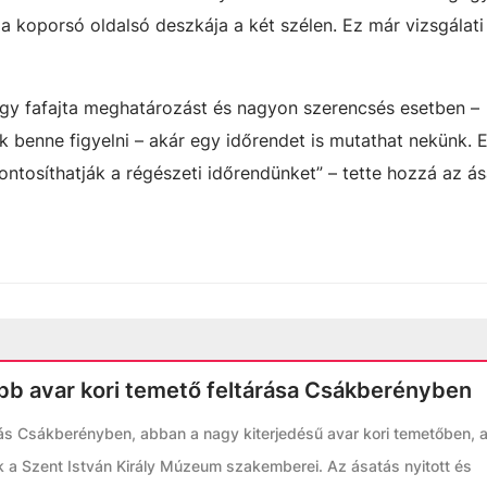
 koporsó oldalsó deszkája a két szélen. Ez már vizsgálat
gy fafajta meghatározást és nagyon szerencsés esetben
–
k benne figyelni
–
akár egy időrendet is mutathat nekünk. E
pontosíthatják a régészeti időrendünket”
–
tette hozzá az ás
bb avar kori temető feltárása Csákberényben
tás Csákberényben, abban a nagy kiterjedésű avar kori temetőben, 
 a Szent István Király Múzeum szakemberei. Az ásatás nyitott és