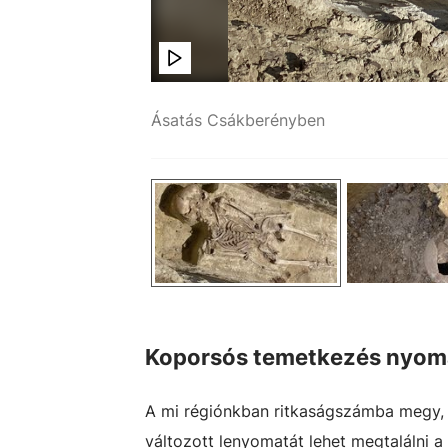
Ásatás Csákberényben
Pál Loránd
Koporsós temetkezés nyom
A mi régiónkban ritkaságszámba megy,
változott lenyomatát lehet megtalálni a 