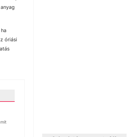
i anyag
ha
z óriási
atás
amit