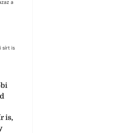
azaz a
sírt is
bbi
ad
r is,
y