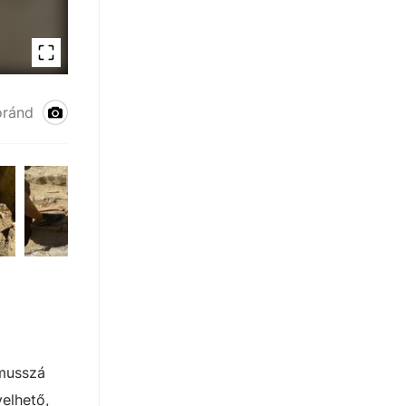
Ásatás Csákberényben
oránd
musszá
yelhető,