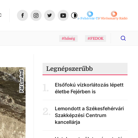
C
Fehérvár-TV
Vörösmarty Rádió
#hőség
#FEDOK
Legnépszerűbb
Pál Loránd
Elsőfokú vízkorlátozás lépett
1
.
életbe Fejérben is
Lemondott a Székesfehérvári
2
.
Szakképzési Centrum
kancellárja