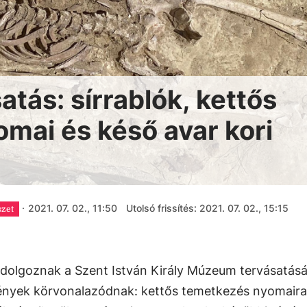
tás: sírrablók, kettős
mai és késő avar kori
·
2021. 07. 02., 11:50
Utolsó frissítés: 2021. 07. 02., 15:15
szet
n dolgoznak a Szent István Király Múzeum tervásatásá
nyek körvonalazódnak: kettős temetkezés nyomaira