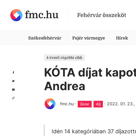
fmc.hu
Fehérvár összeköt
Székesfehérvár
Fejér vármegye
Hírek
4 évnél régebbi cikk
KÓTA díjat kapo
Andrea
fmc.hu
·
·
2022. 01. 23.,
Zene
díj
Idén 14 kategóriában 37 díjazot