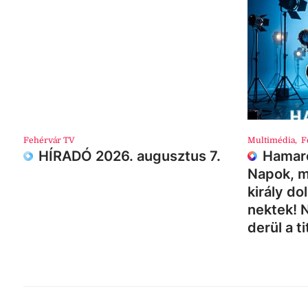
Fehérvár TV
Multimédia
,
F
HÍRADÓ 2026. augusztus 7.
Hamaro
Napok, m
király do
nektek! 
derül a ti