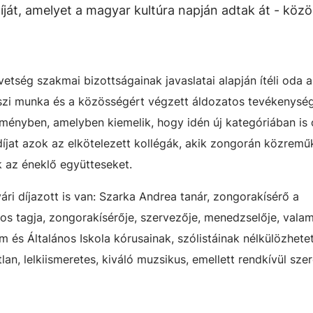
át, amelyet a magyar kultúra napján adtak át - közö
etség szakmai bizottságainak javaslatai alapján ítéli oda a
zi munka és a közösségért végzett áldozatos tevékenysé
ményben, amelyben kiemelik, hogy idén új kategóriában is 
díjat azok az elkötelezett kollégák, akik zongorán közrem
ák az éneklő együtteseket.
ri díjazott is van: Szarka Andrea tanár, zongorakísérő a
os tagja, zongorakísérője, szervezője, menedzselője, valam
 és Általános Iskola kórusainak, szólistáinak nélkülözhete
an, lelkiismeretes, kiváló muzsikus, emellett rendkívül sze