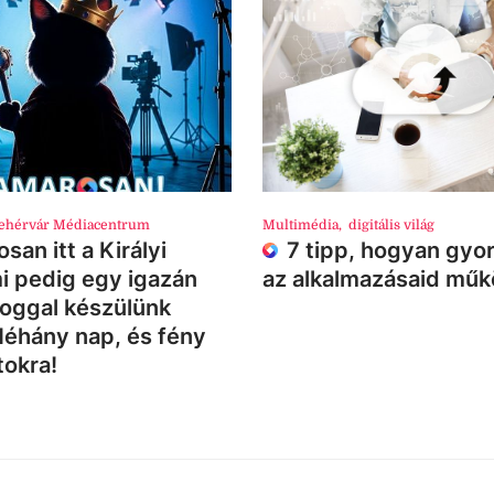
ehérvár Médiacentrum
Multimédia
,
digitális világ
san itt a Királyi
7 tipp, hogyan gyor
i pedig egy igazán
az alkalmazásaid mű
loggal készülünk
Néhány nap, és fény
tokra!