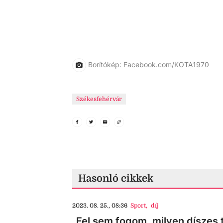
Borítókép: Facebook.com/KOTA1970
Székesfehérvár
Hasonló cikkek
2023. 08. 25., 08:36
Sport
,
díj
„Fel sem fogom, milyen díszes