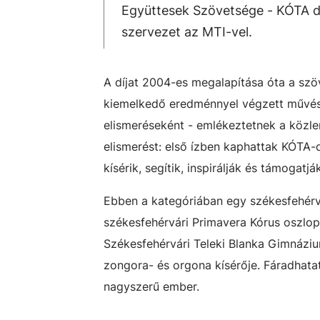
Együttesek Szövetsége - KÓTA díj
szervezet az MTI-vel.
A díjat 2004-es megalapítása óta a szöv
kiemelkedő eredménnyel végzett művés
elismeréseként - emlékeztetnek a közle
elismerést: első ízben kaphattak KÓTA-
kísérik, segítik, inspirálják és támogatj
Ebben a kategóriában egy székesfehérvá
székesfehérvári Primavera Kórus oszlop
Székesfehérvári Teleki Blanka Gimnázium
zongora- és orgona kísérője. Fáradhatatl
nagyszerű ember.