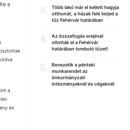
lte a
Több lakó már el kellett hagyja
3
.
otthonát, a házak felé terjed a
tűz Fehérvár határában
Az összefogás erejével
4
.
g
oltották el a Fehérvár
határában tomboló tüzet!
osztottak
űködve
Bevezetik a pénteki
5
.
munkarendet az
önkormányzati
intézményeknél és cégeknél
int a
tlen
rény és