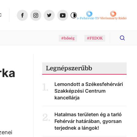
C
Fehérvár-TV
Vörösmarty Rádió
#hőség
#FEDOK
Legnépszerűbb
rka
Lemondott a Székesfehérvári
1
.
Szakképzési Centrum
kancellárja
Hatalmas területen ég a tarló
2
.
Fehérvár határában, gyorsan
terjednek a lángok!
zenei