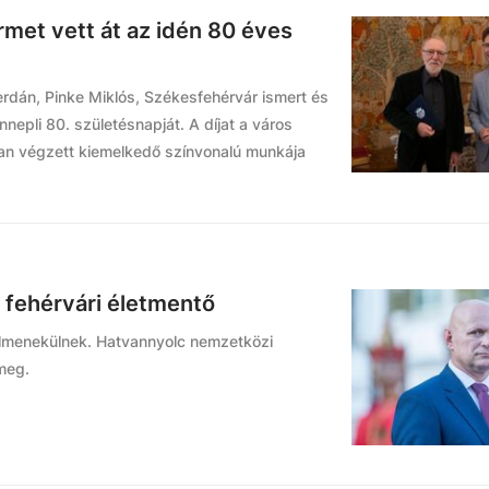
met vett át az idén 80 éves
erdán, Pinke Miklós, Székesfehérvár ismert és
epli 80. születésnapját. A díjat a város
ban végzett kiemelkedő színvonalú munkája
a fehérvári életmentő
lmenekülnek. Hatvannyolc nemzetközi
meg.