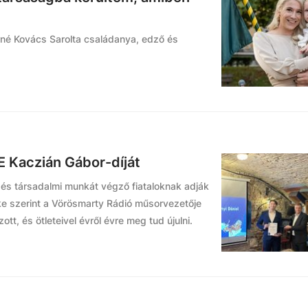
rné Kovács Sarolta családanya, edző és
E Kaczián Gábor-díját
 és társadalmi munkát végző fiataloknak adják
ke szerint a Vörösmarty Rádió műsorvezetője
tt, és ötleteivel évről évre meg tud újulni.