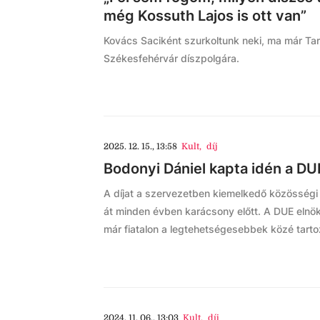
még Kossuth Lajos is ott van”
Kovács Saciként szurkoltunk neki, ma már Ta
Székesfehérvár díszpolgára.
2025. 12. 15., 13:58
Kult
,
díj
Bodonyi Dániel kapta idén a DU
A díjat a szervezetben kiemelkedő közösségi
át minden évben karácsony előtt. A DUE elnö
már fiatalon a legtehetségesebbek közé tartozo
2024. 11. 06., 13:03
Kult
,
díj