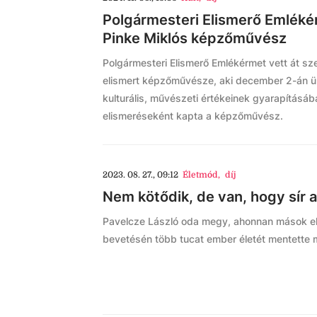
Polgármesteri Elismerő Emlékér
Pinke Miklós képzőművész
Polgármesteri Elismerő Emlékérmet vett át sz
elismert képzőművésze, aki december 2-án ünn
kulturális, művészeti értékeinek gyarapításá
elismeréseként kapta a képzőművész.
2023. 08. 27., 09:12
Életmód
,
díj
Nem kötődik, de van, hogy sír 
Pavelcze László oda megy, ahonnan mások e
bevetésén több tucat ember életét mentette 