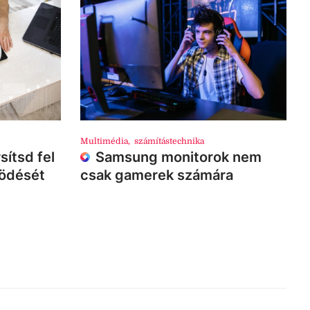
Multimédia
,
számítástechnika
sítsd fel
Samsung monitorok nem
ködését
csak gamerek számára