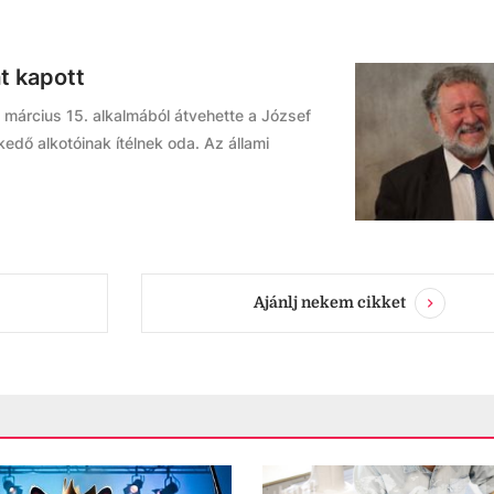
at kapott
 március 15. alkalmából átvehette a József
kedő alkotóinak ítélnek oda. Az állami
Ajánlj nekem cikket