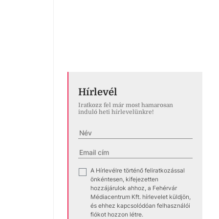
Hírlevél
Iratkozz fel már most hamarosan
induló heti hírlevelünkre!
A Hírlevélre történő feliratkozással
✓
önkéntesen, kifejezetten
hozzájárulok ahhoz, a Fehérvár
Médiacentrum Kft. hírlevelet küldjön,
és ehhez kapcsolódóan felhasználói
fiókot hozzon létre.