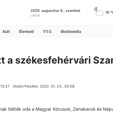
2026. augusztus 8., szombat
18
 °
László
Kult
Életmód
T-T-Z
Multimédia
tt a székesfehérvári Sza
 13:27
Utolsó frissítés: 2022. 01. 23., 20:58
tnak ítélték oda a Magyar Kórusok, Zenekarok és Nép