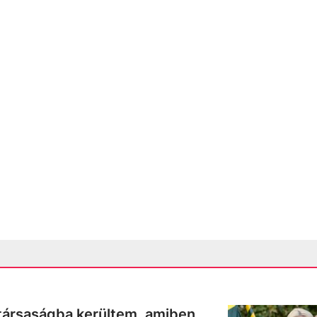
 társaságba kerültem, amiben