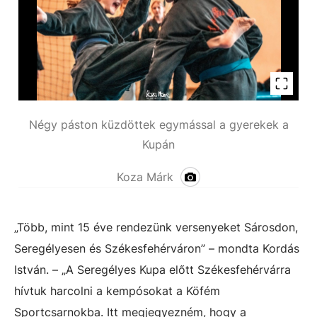
Négy páston küzdöttek egymással a gyerekek a
Kupán
Koza Márk
„Több, mint 15 éve rendezünk versenyeket Sárosdon,
Seregélyesen és Székesfehérváron” – mondta Kordás
István. – „A Seregélyes Kupa előtt Székesfehérvárra
hívtuk harcolni a kempósokat a Köfém
Sportcsarnokba. Itt megjegyezném, hogy a