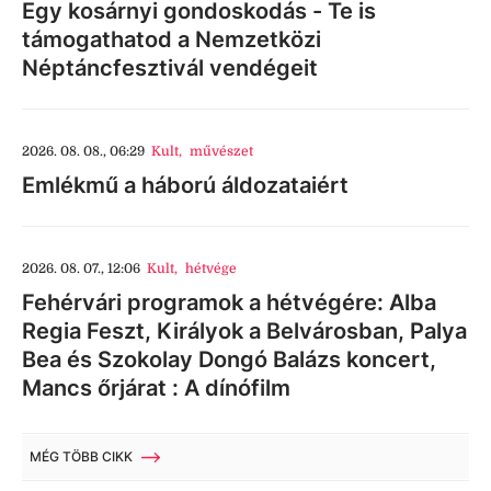
Egy kosárnyi gondoskodás - Te is
támogathatod a Nemzetközi
Néptáncfesztivál vendégeit
2026. 08. 08., 06:29
Kult
,
művészet
Emlékmű a háború áldozataiért
2026. 08. 07., 12:06
Kult
,
hétvége
Fehérvári programok a hétvégére: Alba
Regia Feszt, Királyok a Belvárosban, Palya
Bea és Szokolay Dongó Balázs koncert,
Mancs őrjárat : A dínófilm
MÉG TÖBB CIKK