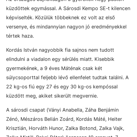
küzdöttek egymással. A Sárosdi Kempo SE-t kilencen
képviselték. Közülük többeknek ez volt az első
versenye, és mindannyian nagyon jó eredményekkel
tértek haza.
Kordás István nagyobbik fia sajnos nem tudott
elindulni a viadalon egy sérülés miatt. Kisebbik
gyermekének, a 9 éves Máténak csak két
súlycsoporttal feljebb lévő ellenfelet tudtak találni. A
22 kg-os fiú egy 27 és egy 30 kg-os kempóssal
küzdött meg, akiket sikerült megvernie.
A sárosdi csapat (
Ványi Anabella, Záha Benjámin
Zénó, Mészáros Belián Zoárd, Kordás Máté, Heiter
Krisztián, Horváth Hunor, Zalka Botond, Zalka Vajk,