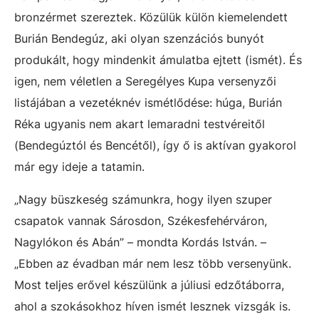
bronzérmet szereztek. Közülük külön kiemelendett
Burián Bendegúz, aki olyan szenzációs bunyót
produkált, hogy mindenkit ámulatba ejtett (ismét). És
igen, nem véletlen a Seregélyes Kupa versenyzői
listájában a vezetéknév ismétlődése: húga, Burián
Réka ugyanis nem akart lemaradni testvéreitől
(Bendegúztól és Bencétől), így ő is aktívan gyakorol
már egy ideje a tatamin.
„Nagy büszkeség számunkra, hogy ilyen szuper
csapatok vannak Sárosdon, Székesfehérváron,
Nagylókon és Abán” – mondta Kordás István. –
„Ebben az évadban már nem lesz több versenyünk.
Most teljes erővel készülünk a júliusi edzőtáborra,
ahol a szokásokhoz híven ismét lesznek vizsgák is.