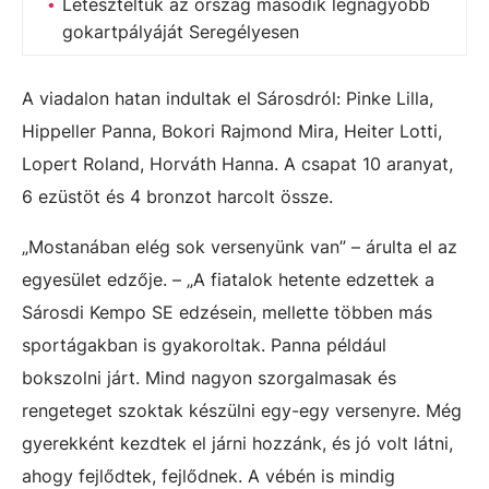
Leteszteltük az ország második legnagyobb
gokartpályáját Seregélyesen
A viadalon hatan indultak el Sárosdról: Pinke Lilla,
Hippeller Panna, Bokori Rajmond Mira, Heiter Lotti,
Lopert Roland, Horváth Hanna. A csapat 10 aranyat,
6 ezüstöt és 4 bronzot harcolt össze.
„Mostanában elég sok versenyünk van” – árulta el az
egyesület edzője. – „A fiatalok hetente edzettek a
Sárosdi Kempo SE edzésein, mellette többen más
sportágakban is gyakoroltak. Panna például
bokszolni járt. Mind nagyon szorgalmasak és
rengeteget szoktak készülni egy-egy versenyre. Még
gyerekként kezdtek el járni hozzánk, és jó volt látni,
ahogy fejlődtek, fejlődnek. A vébén is mindig