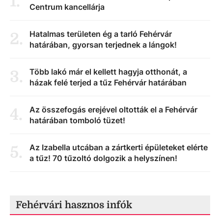
1
.
Centrum kancellárja
Hatalmas területen ég a tarló Fehérvár
2
.
határában, gyorsan terjednek a lángok!
Több lakó már el kellett hagyja otthonát, a
3
.
házak felé terjed a tűz Fehérvár határában
Az összefogás erejével oltották el a Fehérvár
4
.
határában tomboló tüzet!
Az Izabella utcában a zártkerti épületeket elérte
5
.
a tűz! 70 tűzoltó dolgozik a helyszínen!
Fehérvári hasznos infók