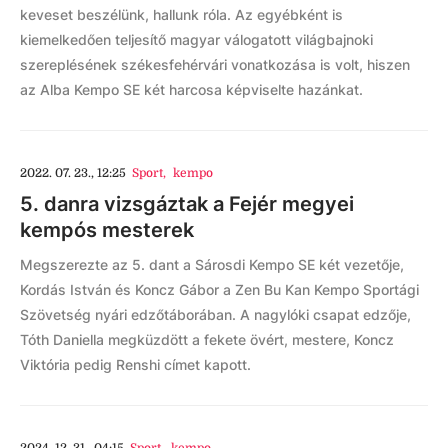
keveset beszélünk, hallunk róla. Az egyébként is
kiemelkedően teljesítő magyar válogatott világbajnoki
szereplésének székesfehérvári vonatkozása is volt, hiszen
az Alba Kempo SE két harcosa képviselte hazánkat.
2022. 07. 23., 12:25
Sport
,
kempo
5. danra vizsgáztak a Fejér megyei
kempós mesterek
Megszerezte az 5. dant a Sárosdi Kempo SE két vezetője,
Kordás István és Koncz Gábor a Zen Bu Kan Kempo Sportági
Szövetség nyári edzőtáborában. A nagylóki csapat edzője,
Tóth Daniella megküzdött a fekete övért, mestere, Koncz
Viktória pedig Renshi címet kapott.