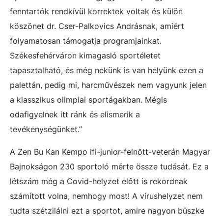
fenntartók rendkívül korrektek voltak és külön
köszönet dr. Cser-Palkovics Andrásnak, amiért
folyamatosan támogatja programjainkat.
Székesfehérváron kimagasló sportéletet
tapasztalható, és még nekünk is van helyünk ezen a
palettán, pedig mi, harcművészek nem vagyunk jelen
a klasszikus olimpiai sportágakban. Mégis
odafigyelnek itt ránk és elismerik a
tevékenységünket.”
A Zen Bu Kan Kempo ifi-junior-felnőtt-veterán Magyar
Bajnokságon 230 sportoló mérte össze tudását. Ez a
létszám még a Covid-helyzet előtt is rekordnak
számított volna, nemhogy most! A vírushelyzet nem
tudta szétzilálni ezt a sportot, amire nagyon büszke