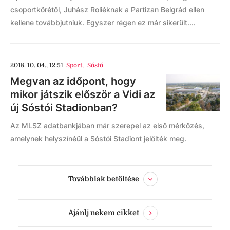
csoportkörétől, Juhász Roliéknak a Partizan Belgrád ellen
kellene továbbjutniuk. Egyszer régen ez már sikerült....
2018. 10. 04., 12:51
Sport
,
Sóstó
Megvan az időpont, hogy
mikor játszik először a Vidi az
új Sóstói Stadionban?
Az MLSZ adatbankjában már szerepel az első mérkőzés,
amelynek helyszínéül a Sóstói Stadiont jelölték meg.
Továbbiak betöltése
Ajánlj nekem cikket