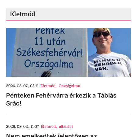
Életmód
2026. 08. 07., 08:11
Életmód
,
Országalma
Pénteken Fehérvárra érkezik a Táblás
Srác!
2026. 08. 02., 11:07
Életmód
,
albérlet
Nem emelkedtek jelentősen az