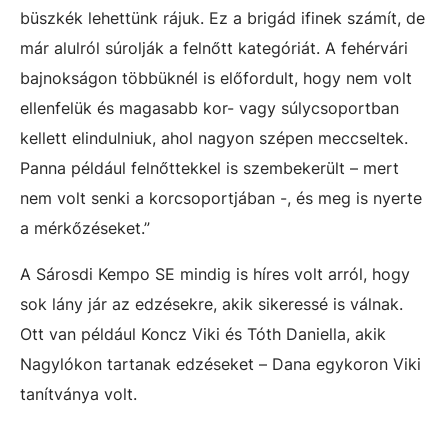
büszkék lehettünk rájuk. Ez a brigád ifinek számít, de
már alulról súrolják a felnőtt kategóriát. A fehérvári
bajnokságon többüknél is előfordult, hogy nem volt
ellenfelük és magasabb kor- vagy súlycsoportban
kellett elindulniuk, ahol nagyon szépen meccseltek.
Panna például felnőttekkel is szembekerült – mert
nem volt senki a korcsoportjában -, és meg is nyerte
a mérkőzéseket.”
A Sárosdi Kempo SE mindig is híres volt arról, hogy
sok lány jár az edzésekre, akik sikeressé is válnak.
Ott van például Koncz Viki és Tóth Daniella, akik
Nagylókon tartanak edzéseket – Dana egykoron Viki
tanítványa volt.