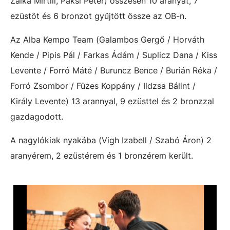
Zalka Mirtill, Paksi Péter
) összesen 10 aranyat, 7
ezüstöt és 6 bronzot gyűjtött össze az OB-n.
Az Alba Kempo Team (Galambos Gergő / Horváth
Kende / Pipis Pál / Farkas Ádám / Suplicz Dana / Kiss
Levente / Forró Máté / Buruncz Bence / Burián Réka /
Forró Zsombor / Füzes Koppány / Ildzsa Bálint /
Király Levente) 13 arannyal, 9 ezüsttel és 2 bronzzal
gazdagodott.
A nagylókiak nyakába (Vigh Izabell / Szabó Áron) 2
aranyérem, 2 ezüstérem és 1 bronzérem került.