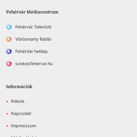
Fehérvár Médiacentrum
Fehérvár Televízió
Vörösmarty Rádió
FehérVár hetilap
szekesfehervar.hu
Információk
•
Rólunk
•
Kapcsolat
•
Impresszum