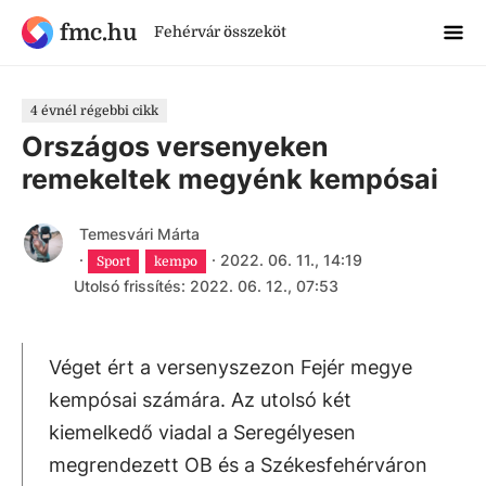
fmc.hu
Fehérvár összeköt
4 évnél régebbi cikk
Országos versenyeken
remekeltek megyénk kempósai
Temesvári Márta
·
·
2022. 06. 11., 14:19
Sport
kempo
Utolsó frissítés: 2022. 06. 12., 07:53
Véget ért a versenyszezon Fejér megye
kempósai számára. Az utolsó két
kiemelkedő viadal a Seregélyesen
megrendezett OB és a Székesfehérváron