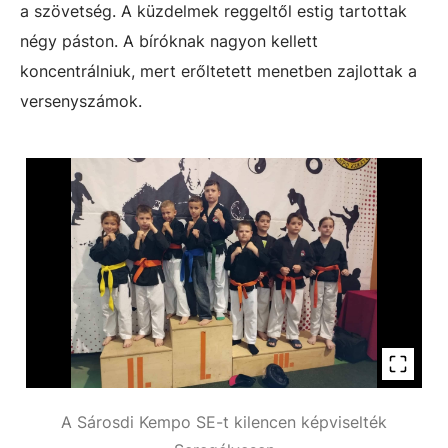
a szövetség. A küzdelmek reggeltől estig tartottak
négy páston. A bíróknak nagyon kellett
koncentrálniuk, mert erőltetett menetben zajlottak a
versenyszámok.
A Sárosdi Kempo SE-t kilencen képviselték