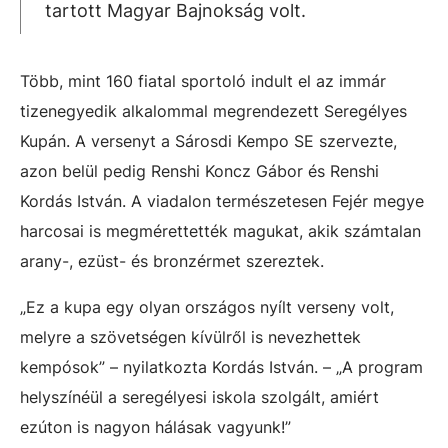
tartott Magyar Bajnokság volt.
Több, mint 160 fiatal sportoló indult el az immár
tizenegyedik alkalommal megrendezett Seregélyes
Kupán. A versenyt a Sárosdi Kempo SE szervezte,
azon belül pedig Renshi Koncz Gábor és Renshi
Kordás István. A viadalon természetesen Fejér megye
harcosai is megmérettették magukat, akik számtalan
arany-, ezüst- és bronzérmet szereztek.
„Ez a kupa egy olyan országos nyílt verseny volt,
melyre a szövetségen kívülről is nevezhettek
kempósok” – nyilatkozta Kordás István. – „A program
helyszínéül a seregélyesi iskola szolgált, amiért
ezúton is nagyon hálásak vagyunk!”