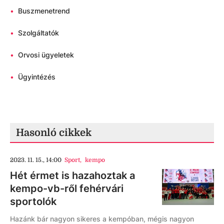
•
Buszmenetrend
•
Szolgáltatók
•
Orvosi ügyeletek
•
Ügyintézés
Hasonló cikkek
2023. 11. 15., 14:00
Sport
,
kempo
Hét érmet is hazahoztak a
kempo-vb-ről fehérvári
sportolók
Hazánk bár nagyon sikeres a kempóban, mégis nagyon