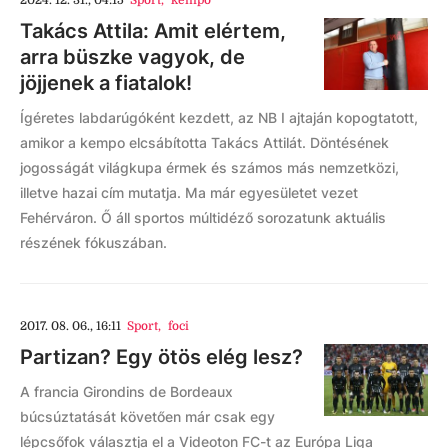
2024. 12. 31., 04:15
Sport
,
kempo
Takács Attila: Amit elértem,
arra büszke vagyok, de
jöjjenek a fiatalok!
Ígéretes labdarúgóként kezdett, az NB I ajtaján kopogtatott,
amikor a kempo elcsábította Takács Attilát. Döntésének
jogosságát világkupa érmek és számos más nemzetközi,
illetve hazai cím mutatja. Ma már egyesületet vezet
Fehérváron. Ő áll sportos múltidéző sorozatunk aktuális
részének fókuszában.
2017. 08. 06., 16:11
Sport
,
foci
Partizan? Egy ötös elég lesz?
A francia Girondins de Bordeaux
búcsúztatását követően már csak egy
lépcsőfok választja el a Videoton FC-t az Európa Liga