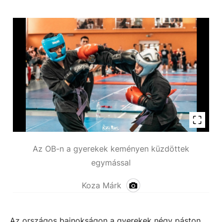
Az OB-n a gyerekek keményen küzdöttek
egymással
Koza Márk
Az országos bajnokságon a gyerekek négy páston