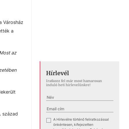
 a Városház
ették a
 Most az
ezetében
Hírlevél
Iratkozz fel már most hamarosan
induló heti hírlevelünkre!
lekerült
. század
A Hírlevélre történő feliratkozással
✓
önkéntesen, kifejezetten