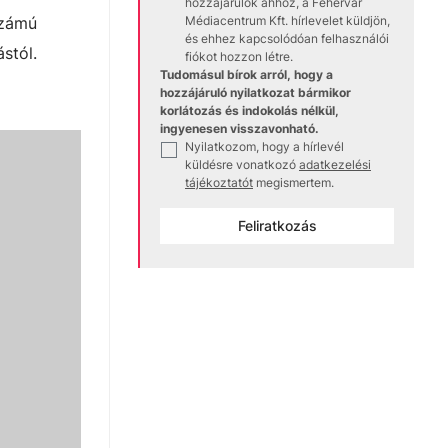
hozzájárulok ahhoz, a Fehérvár
számú
Médiacentrum Kft. hírlevelet küldjön,
és ehhez kapcsolódóan felhasználói
stól.
fiókot hozzon létre.
Tudomásul bírok arról, hogy a
hozzájáruló nyilatkozat bármikor
korlátozás és indokolás nélkül,
ingyenesen visszavonható.
Nyilatkozom, hogy a hírlevél
✓
küldésre vonatkozó
adatkezelési
tájékoztatót
megismertem.
Feliratkozás