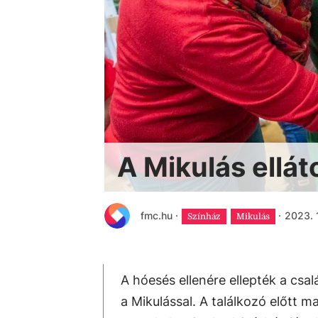
A Mikulás ellát
fmc.hu
·
·
2023. 1
Színház
Mikulás
A hóesés ellenére ellepték a csa
a Mikulással. A találkozó előtt 