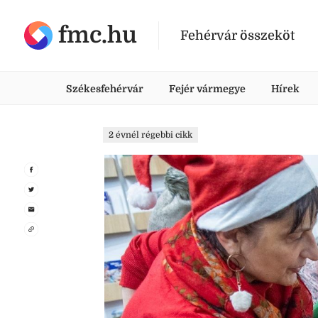
fmc.hu
Fehérvár összeköt
Székesfehérvár
Fejér vármegye
Hírek
2 évnél régebbi cikk