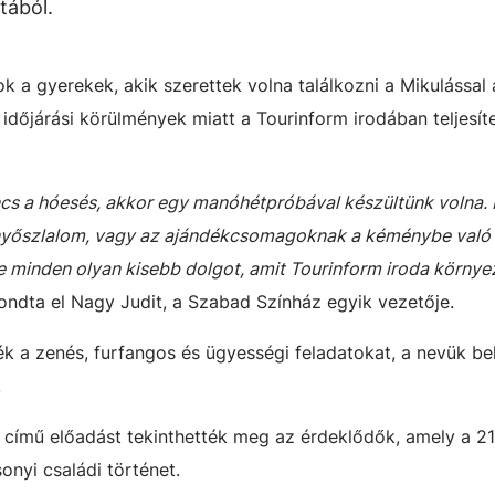
tából.
 a gyerekek, akik szerettek volna találkozni a Mikulással
z időjárási körülmények miatt a Tourinform irodában teljesít
ncs a hóesés, akkor egy manóhétpróbával készültünk volna.
fenyőszlalom, vagy az ajándékcsomagoknak a kéménybe való
e minden olyan kisebb dolgot, amit Tourinform iroda körny
ndta el Nagy Judit, a Szabad Színház egyik vezetője.
ék a zenés, furfangos és ügyességi feladatokat, a nevük be
.
 című előadást tekinthették meg az érdeklődők, amely a 21
onyi családi történet.