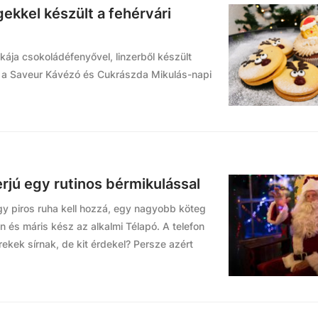
kkel készült a fehérvári
ája csokoládéfenyővel, linzerből készült
y a Saveur Kávézó és Cukrászda Mikulás-napi
erjú egy rutinos bérmikulással
y piros ruha kell hozzá, egy nagyobb köteg
 és máris kész az alkalmi Télapó. A telefon
ekek sírnak, de kit érdekel? Persze azért