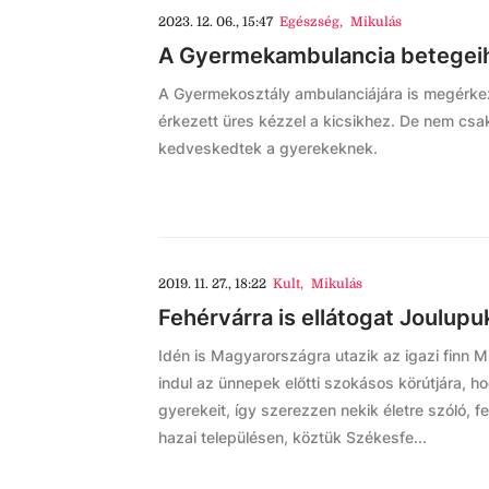
2023. 12. 06., 15:47
Egészség
,
Mikulás
A Gyermekambulancia betegeihez
A Gyermekosztály ambulanciájára is megérkez
érkezett üres kézzel a kicsikhez. De nem csa
kedveskedtek a gyerekeknek.
2019. 11. 27., 18:22
Kult
,
Mikulás
Fehérvárra is ellátogat Joulupuk
Idén is Magyarországra utazik az igazi finn Mi
indul az ünnepek előtti szokásos körútjára, 
gyerekeit, így szerezzen nekik életre szóló, fe
hazai településen, köztük Székesfe...