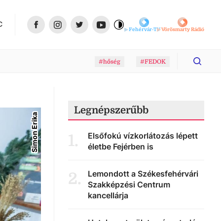
C
Fehérvár-TV
Vörösmarty Rádió
#hőség
#FEDOK
Legnépszerűbb
Simon Erika
Elsőfokú vízkorlátozás lépett
1
.
életbe Fejérben is
Lemondott a Székesfehérvári
2
.
Szakképzési Centrum
kancellárja