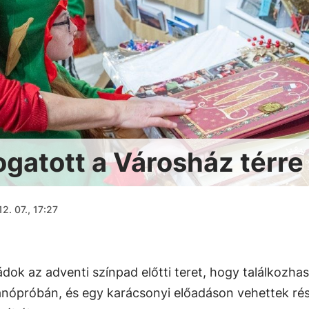
ogatott a Városház térre 
2. 07., 17:27
ládok az adventi színpad előtti teret, hogy találkozha
manópróbán, és egy karácsonyi előadáson vehettek rés