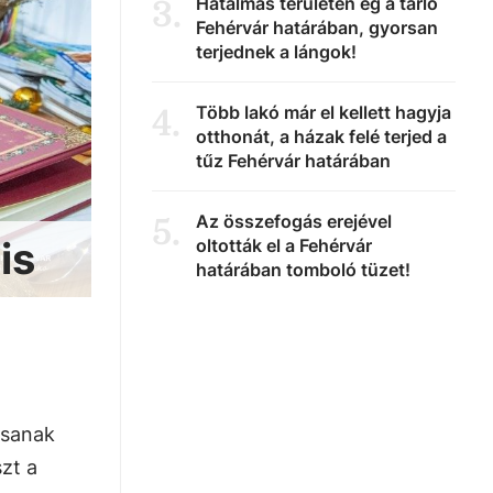
Hatalmas területen ég a tarló
3
.
Fehérvár határában, gyorsan
terjednek a lángok!
Több lakó már el kellett hagyja
4
.
otthonát, a házak felé terjed a
tűz Fehérvár határában
Az összefogás erejével
5
.
is
oltották el a Fehérvár
határában tomboló tüzet!
ssanak
zt a