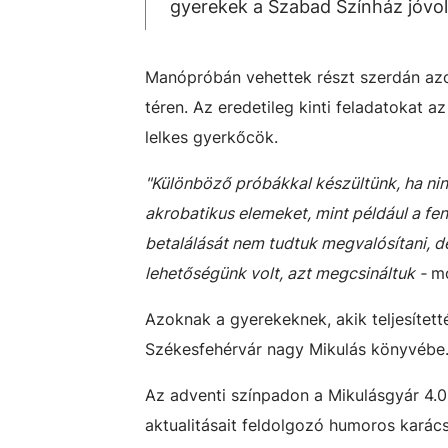
gyerekek a Szabad Színház jóvol
Manópróbán vehettek részt szerdán azok
téren. Az eredetileg kinti feladatokat a
lelkes gyerkőcök.
"Különböző próbákkal készültünk, ha ni
akrobatikus elemeket, mint például a 
betalálását nem tudtuk megvalósítani, d
lehetőségünk volt, azt megcsináltuk -
mo
Azoknak a gyerekeknek, akik teljesített
Székesfehérvár nagy Mikulás könyvébe
Az adventi színpadon a Mikulásgyár 4.0
aktualitásait feldolgozó humoros karács