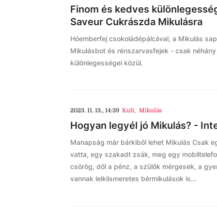
Finom és kedves különlegessége
Saveur Cukrászda Mikulásra
Hóemberfej csokoládépálcával, a Mikulás sapk
Mikulásbot és rénszarvasfejek - csak néhán
különlegességei közül.
2023. 11. 13., 14:39
Kult
,
Mikulás
Hogyan legyél jó Mikulás? - Int
Manapság már bárkiből lehet Mikulás Csak eg
vatta, egy szakadt zsák, meg egy mobiltelefon
csörög, dől a pénz, a szülők mérgesek, a gyer
vannak lelkiismeretes bérmikulások is...