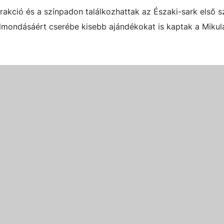
trakció és a színpadon találkozhattak az Északi-sark első 
elmondásáért cserébe kisebb ajándékokat is kaptak a Mikulá