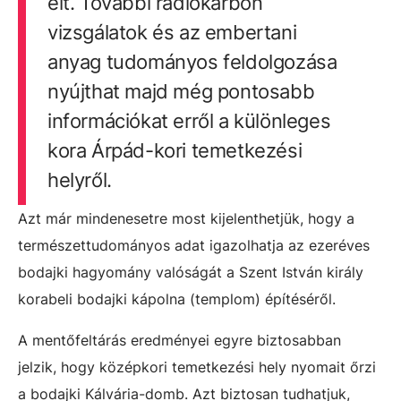
élt. További radiokarbon
vizsgálatok és az embertani
anyag tudományos feldolgozása
nyújthat majd még pontosabb
információkat erről a különleges
kora Árpád-kori temetkezési
helyről.
Azt már mindenesetre most kijelenthetjük, hogy a
természettudományos adat igazolhatja az ezeréves
bodajki hagyomány valóságát a Szent István király
korabeli bodajki kápolna (templom) építéséről.
A mentőfeltárás eredményei egyre biztosabban
jelzik, hogy középkori temetkezési hely nyomait őrzi
a bodajki Kálvária-domb. Azt biztosan tudhatjuk,