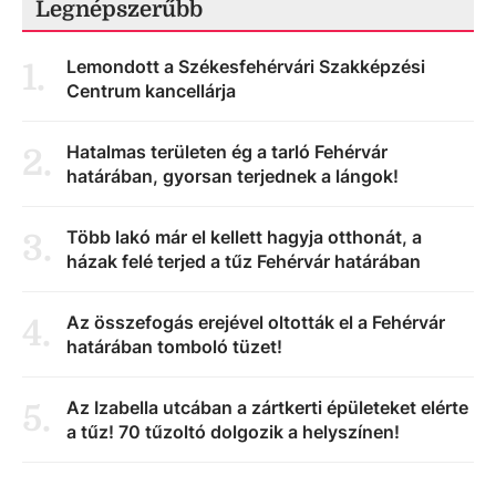
Legnépszerűbb
Lemondott a Székesfehérvári Szakképzési
1
.
Centrum kancellárja
Hatalmas területen ég a tarló Fehérvár
2
.
határában, gyorsan terjednek a lángok!
Több lakó már el kellett hagyja otthonát, a
3
.
házak felé terjed a tűz Fehérvár határában
Az összefogás erejével oltották el a Fehérvár
4
.
határában tomboló tüzet!
Az Izabella utcában a zártkerti épületeket elérte
5
.
a tűz! 70 tűzoltó dolgozik a helyszínen!