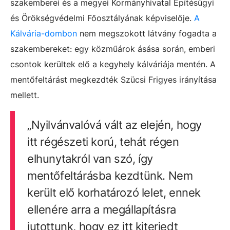
szakemberei és a megyei Kormányhivatal Építésügyi
és Örökségvédelmi Főosztályának képviselője.
A
Kálvária-dombon
nem megszokott látvány fogadta a
szakembereket: egy közműárok ásása során, emberi
csontok kerültek elő a kegyhely kálváriája mentén. A
mentőfeltárást megkezdték Szücsi Frigyes irányítása
mellett.
„Nyilvánvalóvá vált az elején, hogy
itt régészeti korú, tehát régen
elhunytakról van szó, így
mentőfeltárásba kezdtünk. Nem
került elő korhatározó lelet, ennek
ellenére arra a megállapításra
jutottunk, hogy ez itt kiterjedt