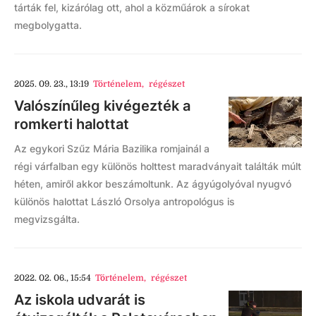
tárták fel, kizárólag ott, ahol a közműárok a sírokat
megbolygatta.
2025. 09. 23., 13:19
Történelem
,
régészet
Valószínűleg kivégezték a
romkerti halottat
Az egykori Szűz Mária Bazilika romjainál a
régi várfalban egy különös holttest maradványait találták múlt
héten, amiről akkor beszámoltunk. Az ágyúgolyóval nyugvó
különös halottat László Orsolya antropológus is
megvizsgálta.
2022. 02. 06., 15:54
Történelem
,
régészet
Az iskola udvarát is