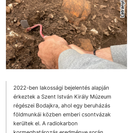
Látrányi Viktória
2022-ben lakossági bejelentés alapján
érkeztek a Szent István Király Múzeum
régészei Bodajkra, ahol egy beruházás
földmunkái közben emberi csontvázak
kerültek el. A radiokarbon
kormeghatározás eredménye során