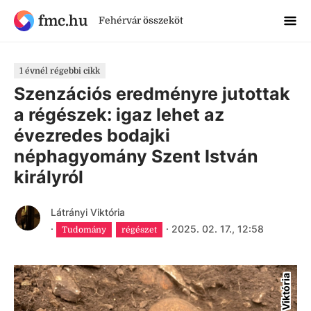
fmc.hu
Fehérvár összeköt
1 évnél régebbi cikk
Szenzációs eredményre jutottak
a régészek: igaz lehet az
évezredes bodajki
néphagyomány Szent István
királyról
Látrányi Viktória
·
·
2025. 02. 17., 12:58
Tudomány
régészet