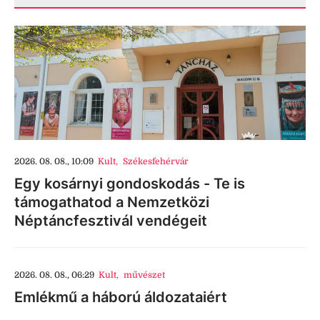
2026. 08. 08., 10:09
Kult
,
Székesfehérvár
Egy kosárnyi gondoskodás - Te is
támogathatod a Nemzetközi
Néptáncfesztivál vendégeit
2026. 08. 08., 06:29
Kult
,
művészet
Emlékmű a háború áldozataiért