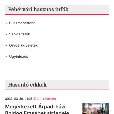
Fehérvári hasznos infók
•
Buszmenetrend
•
Szolgáltatók
•
Orvosi ügyeletek
•
Ügyintézés
Hasonló cikkek
2026. 02. 26., 14:38
Kult
,
régészet
Megérkezett Árpád-házi
Boldog Erzsébet sírfedele