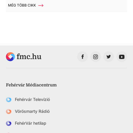
MÉG TÖBB CIKK
fmc.hu
Fehérvár Médiacentrum
Fehérvár Televízió
Vörösmarty Rádió
FehérVár hetilap