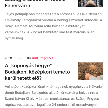
Fehérvárra
Teljes pompájában megérkezett a Koronázó Bazilika Nemzeti
Emlékhely Látogatóközpontba a Boldog Erzsébet sírfedele. A
Svájci Nemzeti Múzeum adta kölcsön a műtárgyat
városunknak. A kincset bemutató kiállítást március 6-án
nyitják meg.
2022. 12. 08., 18:06
Kult
,
régészet
A „koponyák hegye”
Bodajkon: középkori temető
kerülhetett elő?
Vélhetően középkori őseink tömegeinek nyughelye a Kálvária-
domb Bodajkon. Bejelentés alapján érkeztek a helyszínre a
Szent István Király Múzeum munkatársa, és Szücsi Frigyes
régész vezetésével legalább 24 ember földi maradványait