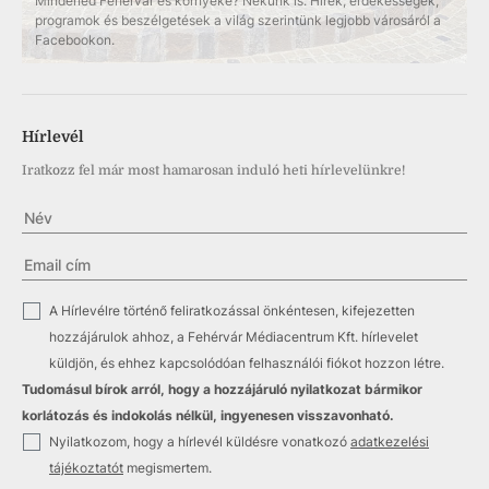
Mindened Fehérvár és környéke? Nekünk is. Hírek, érdekességek,
programok és beszélgetések a világ szerintünk legjobb városáról a
Facebookon.
Hírlevél
Iratkozz fel már most hamarosan induló heti hírlevelünkre!
✓
A Hírlevélre történő feliratkozással önkéntesen, kifejezetten
hozzájárulok ahhoz, a Fehérvár Médiacentrum Kft. hírlevelet
küldjön, és ehhez kapcsolódóan felhasználói fiókot hozzon létre.
Tudomásul bírok arról, hogy a hozzájáruló nyilatkozat bármikor
korlátozás és indokolás nélkül, ingyenesen visszavonható.
✓
Nyilatkozom, hogy a hírlevél küldésre vonatkozó
adatkezelési
tájékoztatót
megismertem.