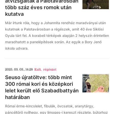
átvizsgálták a Palotavárosban
több száz éves romok után
kutatva
Már írtunk róla, hogy a Johannita rendház maradványai után
kutatnak a Palotavárosban a régészek, amit 40 éve Siklósi
Gyula tárt fel. A korabeli térképek alapján 2 helyszín érintetlen
maradhatott a panelépítések során. Az egyik a Bory Jenő
iskola udvara.
2025. 03. 03., 14:28
Kult
,
régészet
Seuso újratöltve: több mint
300 római kori és középkori
lelet került elő Szabadbattyán
határában
Római érme-kincslelet, fibulák, övcsatok, aranytárgy,
páncéltörő nyílhegy, egy limoges-i kereszt részlete, bútorhoz