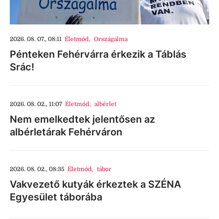
2026. 08. 07., 08:11
Életmód
,
Országalma
Pénteken Fehérvárra érkezik a Táblás
Srác!
2026. 08. 02., 11:07
Életmód
,
albérlet
Nem emelkedtek jelentősen az
albérletárak Fehérváron
2026. 08. 02., 08:35
Életmód
,
tábor
Vakvezető kutyák érkeztek a SZÉNA
Egyesület táborába