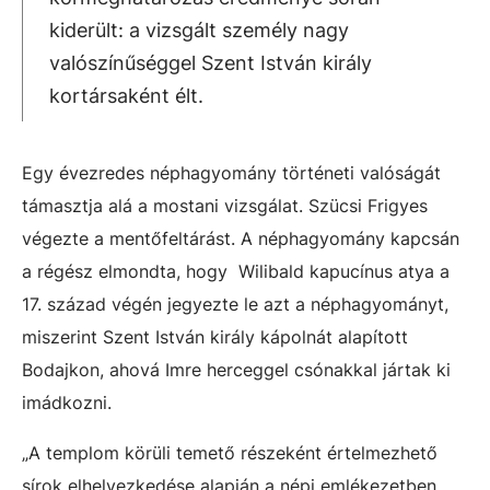
kiderült: a vizsgált személy nagy
valószínűséggel Szent István király
kortársaként élt.
Egy évezredes néphagyomány történeti valóságát
támasztja alá a mostani vizsgálat. Szücsi Frigyes
végezte a mentőfeltárást. A néphagyomány kapcsán
a régész elmondta, hogy Wilibald kapucínus atya a
17. század végén jegyezte le azt a néphagyományt,
miszerint Szent István király kápolnát alapított
Bodajkon, ahová Imre herceggel csónakkal jártak ki
imádkozni.
„A templom körüli temető részeként értelmezhető
sírok elhelyezkedése alapján a népi emlékezetben