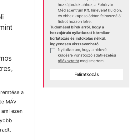
hozzájárulok ahhoz, a Fehérvár
Médiacentrum Kft. hírlevelet küldjön,
li
és ehhez kapcsolódóan felhasználói
fiókot hozzon létre.
amint
Tudomásul bírok arról, hogy a
hozzájáruló nyilatkozat bármikor
korlátozás és indokolás nélkül,
ingyenesen visszavonható.
Nyilatkozom, hogy a hírlevél
✓
küldésre vonatkozó
adatkezelési
ámos
tájékoztatót
megismertem.
zres,
Feliratkozás
eremtése a
tte MÁV
, ami ezen
gyobb
radt.