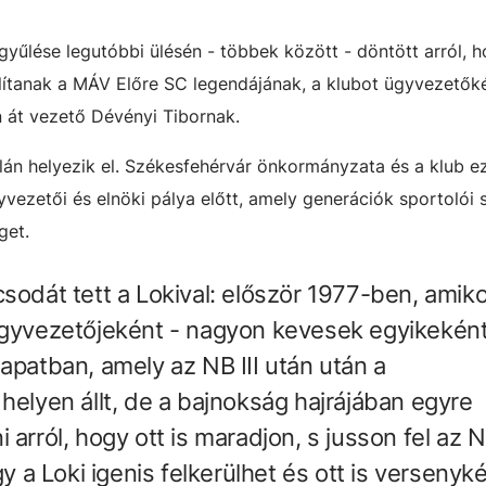
űlése legutóbbi ülésén - többek között - döntött arról, h
ítanak a MÁV Előre SC legendájának, a klubot ügyvezetők
n át vezető Dévényi Tibornak.
lán helyezik el. Székesfehérvár önkormányzata és a klub ez
yvezetői és elnöki pálya előtt, amely generációk sportolói
get.
sodát tett a Lokival: először 1977-ben, amiko
ügyvezetőjeként - nagyon kevesek egyikeként
apatban, amely az NB III után után a
helyen állt, de a bajnokság hajrájában egyre
arról, hogy ott is maradjon, s jusson fel az N
gy a Loki igenis felkerülhet és ott is verseny