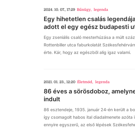
2024. 10. 07., 17:29
Bűnügy
,
legenda
Egy hihetetlen csalás legendája
adott el egy egész budapesti u
Egy zseniális csaló mesterhúzása a múlt szá
Rottenbiller utca faburkolatát Székesfehérvár
érte. Kár, hogy az egészből alig igaz valami.
2021. 01. 23., 12:20
Életmód
,
legenda
86 éves a sörösdoboz, amelynek
indult
86 esztendeje, 1935. január 24-én került a bol
így csomagolt habos ital diadalmenete azóta i
ennyire egyszerű, az első lépések Székesfehé