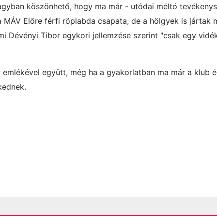
nagyban köszönhető, hogy ma már - utódai méltó tevékenys
 MÁV Előre férfi röplabda csapata, de a hölgyek is jártak 
mi Dévényi Tibor egykori jellemzése szerint "csak egy vidé
r emlékével együtt, még ha a gyakorlatban ma már a klub é
ykednek.