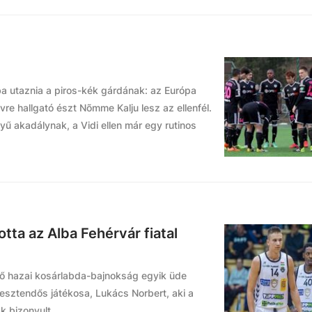
a utaznia a piros-kék gárdának: az Európa
re hallgató észt Nõmme Kalju lesz az ellenfél.
ű akadálynak, a Vidi ellen már egy rutinos
tta az Alba Fehérvár fiatal
dő hazai kosárlabda-bajnokság egyik üde
 esztendős játékosa, Lukács Norbert, aki a
k bizonyult.