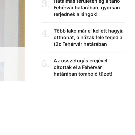
Hatalmas területen ég a tarló
3
.
Fehérvár határában, gyorsan
terjednek a lángok!
Több lakó már el kellett hagyja
4
.
otthonát, a házak felé terjed a
tűz Fehérvár határában
Az összefogás erejével
5
.
oltották el a Fehérvár
határában tomboló tüzet!