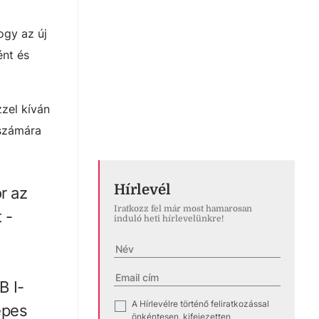
ogy az új
ént és
zel kíván
 számára
Hírlevél
r az
Iratkozz fel már most hamarosan
 -
induló heti hírlevelünkre!
B I-
A Hírlevélre történő feliratkozással
✓
képes
önkéntesen, kifejezetten