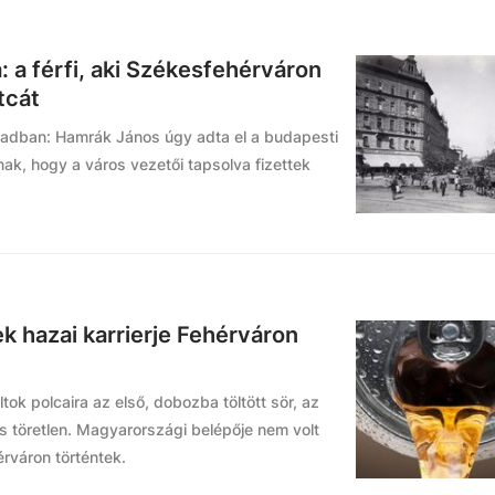
: a férfi, aki Székesfehérváron
tcát
zadban: Hamrák János úgy adta el a budapesti
nak, hogy a város vezetői tapsolva fizettek
 hazai karrierje Fehérváron
tok polcaira az első, dobozba töltött sör, az
s töretlen. Magyarországi belépője nem volt
rváron történtek.