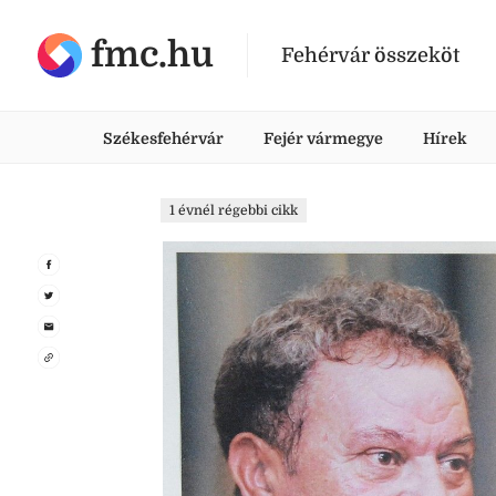
fmc.hu
Fehérvár összeköt
Székesfehérvár
Fejér vármegye
Hírek
1 évnél régebbi cikk