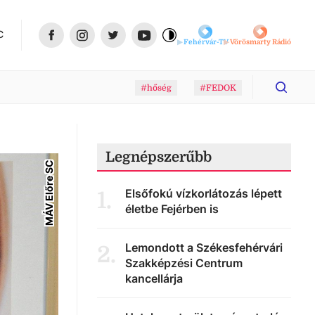
C
Fehérvár-TV
Vörösmarty Rádió
#hőség
#FEDOK
Legnépszerűbb
MÁV Előre SC
Elsőfokú vízkorlátozás lépett
1
.
életbe Fejérben is
Lemondott a Székesfehérvári
2
.
Szakképzési Centrum
kancellárja