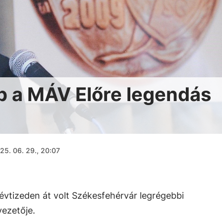
p a MÁV Előre legendás
25. 06. 29., 20:07
évtizeden át volt Székesfehérvár legrégebbi
ezetője.