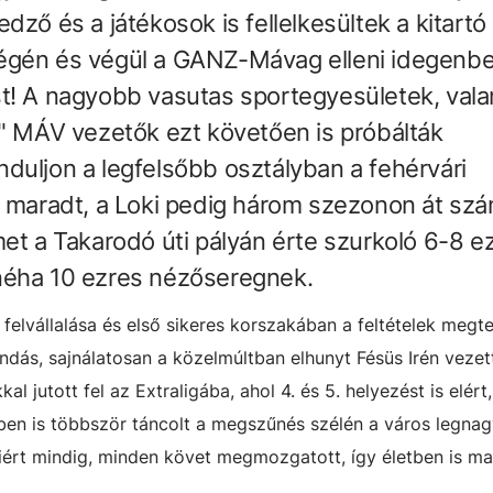
dző és a játékosok is fellelkesültek a kitartó
égén és végül a GANZ-Mávag elleni idegenbe
utást! A nagyobb vasutas sportegyesületek, val
b" MÁV vezetők ezt követően is próbálták
 induljon a legfelsőbb osztályban a fehérvári
n maradt, a Loki pedig három szezonon át sz
et a Takarodó úti pályán érte szurkoló 6-8 e
néha 10 ezres nézőseregnek.
felvállalása és első sikeres korszakában a feltételek megt
ndás, sajnálatosan a közelmúltban elhunyt Fésüs Irén veze
kal jutott fel az Extraligába, ahol 4. és 5. helyezést is elért
ében is többször táncolt a megszűnés szélén a város legna
iért mindig, minden követ megmozgatott, így életben is ma