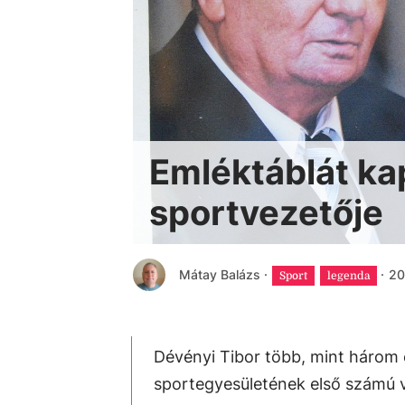
Emléktáblát ka
sportvezetője
Mátay Balázs
·
·
20
Sport
legenda
Dévényi Tibor több, mint három 
sportegyesületének első számú v