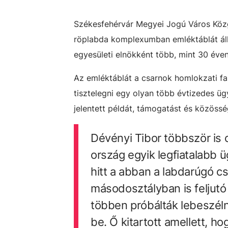
Székesfehérvár Megyei Jogú Város Közgy
röplabda komplexumban emléktáblát áll
egyesületi elnökként több, mint 30 éve
Az emléktáblát a csarnok homlokzati fa
tisztelegni egy olyan több évtizedes üg
jelentett példát, támogatást és közössé
Dévényi Tibor többször is c
ország egyik legfiatalabb 
hitt a abban a labdarúgó cs
másodosztályban is feljutó 
többen próbálták lebeszélni 
be. Ő kitartott amellett, ho