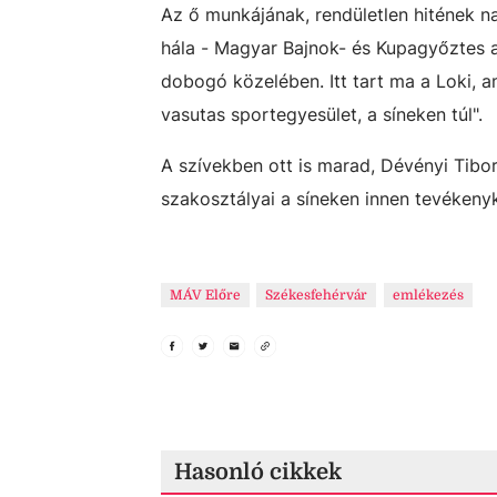
Az ő munkájának, rendületlen hitének 
hála - Magyar Bajnok- és Kupagyőztes a
dobogó közelében. Itt tart ma a Loki, a
vasutas sportegyesület, a síneken túl".
A szívekben ott is marad, Dévényi Tibo
szakosztályai a síneken innen tevéken
MÁV Előre
Székesfehérvár
emlékezés
Hasonló cikkek