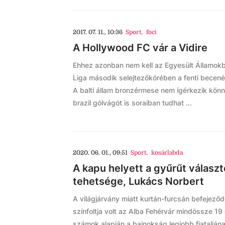
2017. 07. 11., 10:36
Sport
,
foci
A Hollywood FC vár a Vidire
Ehhez azonban nem kell az Egyesült Államokb
Liga második selejtezőkörében a fenti becenév
A balti állam bronzérmese nem ígérkezik könny
brazil gólvágót is soraiban tudhat ...
2020. 06. 01., 09:51
Sport
,
kosárlabda
A kapu helyett a gyűrűt választo
tehetsége, Lukács Norbert
A világjárvány miatt kurtán-furcsán befejező
színfoltja volt az Alba Fehérvár mindössze 19
számok alapján a bajnokság legjobb fiataljána