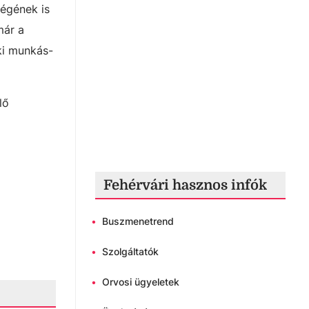
égének is
már a
ki munkás-
lő
Fehérvári hasznos infók
•
Buszmenetrend
•
Szolgáltatók
•
Orvosi ügyeletek