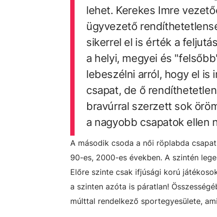
lehet. Kerekes Imre vezetőe
ügyvezető rendíthetetlens
sikerrel el is érték a felj
a helyi, megyei és "felsőb
lebeszélni arról, hogy el is
csapat, de ő rendíthetetle
bravúrral szerzett sok öröm
a nagyobb csapatok ellen 
A második csoda a női röplabda csapat 
90-es, 2000-es években. A szintén lege
Előre szinte csak ifjúsági korú játékosok
a szinten azóta is páratlan! Összesség
múlttal rendelkező sportegyesülete, am