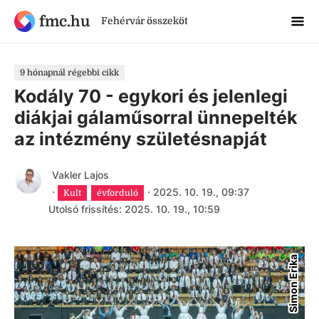
fmc.hu
Fehérvár összeköt
9 hónapnál régebbi cikk
Kodály 70 - egykori és jelenlegi
diákjai gálaműsorral ünnepelték
az intézmény születésnapját
Vakler Lajos
·
·
2025. 10. 19., 09:37
Kult
évforduló
Utolsó frissítés: 2025. 10. 19., 10:59
Simon Erika