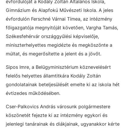
évfordulóját a Kodály Zoltán Általános Iskola,
Gimnázium és Alapfokú Művészeti Iskola. A jeles
évfordulón Ferschné Várnai Tímea, az intézmény
főigazgatója megnyitóját követően, Vargha Tamás,
Székesfehérvár országgyűlési képviselője,
miniszterhelyettes megidézte és megköszönte a
múltat, és megerősítette a jelent és a jövőt.
Sipos Imre, a Belügyminisztérium köznevelésért
felelős helyettes államtitkára Kodály Zoltán
gondolatainak beteljesülését emelte ki az iskola hét
évtizedes működésében.
Cser-Palkovics András városunk polgármestere
köszönetét fejezte ki az intézmény egykori és
jelenlegi tanárainak és diákjainak, ugyanakkor kérte