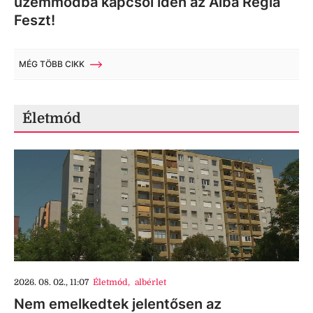
üzemmódba kapcsol idén az Alba Regia
Feszt!
MÉG TÖBB CIKK
Életmód
2026. 08. 02., 11:07
Életmód
,
albérlet
Nem emelkedtek jelentősen az