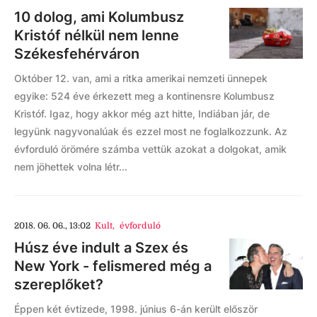
10 dolog, ami Kolumbusz
Kristóf nélkül nem lenne
Székesfehérváron
Október 12. van, ami a ritka amerikai nemzeti ünnepek
egyike: 524 éve érkezett meg a kontinensre Kolumbusz
Kristóf. Igaz, hogy akkor még azt hitte, Indiában jár, de
legyünk nagyvonalúak és ezzel most ne foglalkozzunk. Az
évforduló örömére számba vettük azokat a dolgokat, amik
nem jöhettek volna létr...
2018. 06. 06., 13:02
Kult
,
évforduló
Húsz éve indult a Szex és
New York - felismered még a
szereplőket?
Éppen két évtizede, 1998. június 6-án került először