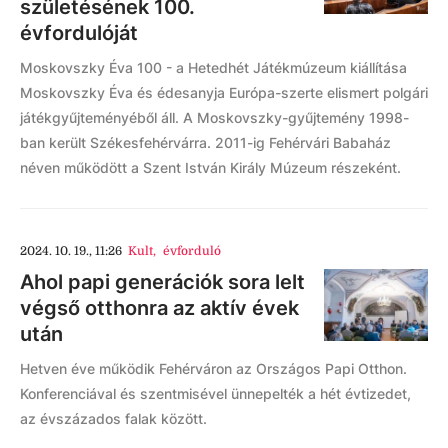
születésének 100.
évfordulóját
Moskovszky Éva 100 - a Hetedhét Játékmúzeum kiállítása
Moskovszky Éva és édesanyja Európa-szerte elismert polgári
játékgyűjteményéből áll. A Moskovszky-gyűjtemény 1998-
ban került Székesfehérvárra. 2011-ig Fehérvári Babaház
néven működött a Szent István Király Múzeum részeként.
2024. 10. 19., 11:26
Kult
,
évforduló
Ahol papi generációk sora lelt
végső otthonra az aktív évek
után
Hetven éve működik Fehérváron az Országos Papi Otthon.
Konferenciával és szentmisével ünnepelték a hét évtizedet,
az évszázados falak között.