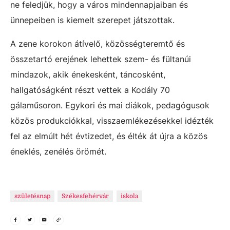
ne feledjük, hogy a város mindennapjaiban és
ünnepeiben is kiemelt szerepet játszottak.
A zene korokon átívelő, közösségteremtő és
összetartó erejének lehettek szem- és fültanúi
mindazok, akik énekesként, táncosként,
hallgatóságként részt vettek a Kodály 70
gálaműsoron. Egykori és mai diákok, pedagógusok
közös produkciókkal, visszaemlékezésekkel idézték
fel az elmúlt hét évtizedet, és élték át újra a közös
éneklés, zenélés örömét.
születésnap
Székesfehérvár
iskola