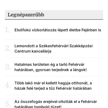
Legnépszerűbb
1
.
Elsőfokú vízkorlátozás lépett életbe Fejérben is
Lemondott a Székesfehérvári Szakképzési
2
.
Centrum kancellárja
Hatalmas területen ég a tarló Fehérvár
3
.
határában, gyorsan terjednek a lángok!
Több lakó már el kellett hagyja otthonát, a
4
.
házak felé terjed a tűz Fehérvár határában
Az összefogás erejével oltották el a Fehérvár
5
.
határában tomboló tüzet!