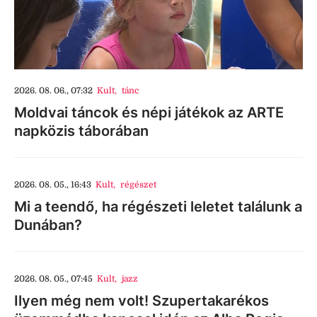
2026. 08. 06., 07:32
Kult
,
tánc
Moldvai táncok és népi játékok az ARTE
napközis táborában
2026. 08. 05., 16:43
Kult
,
régészet
Mi a teendő, ha régészeti leletet találunk a
Dunában?
2026. 08. 05., 07:45
Kult
,
jazz
Ilyen még nem volt! Szupertakarékos