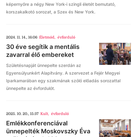
képernyőre a négy New York-i szingli életét bemutató,
korszakalkotó sorozat, a Szex és New York.
2024. 11. 14., 16:06
Életmód
,
évforduló
30 éve segítik a mentális
zavarral élő embereket
Születésnapját ünnepelte szerdán az
Egyensúlyunkért Alapítvány. A szervezet a Fejér Megyei
Iparkamarában egy szakmának szóló előadás sorozattal
ünnepelte az évfordulót.
2025. 10. 20., 15:37
Kult
,
évforduló
Emlékkonferenciával
ünnepelték Moskovszky Éva