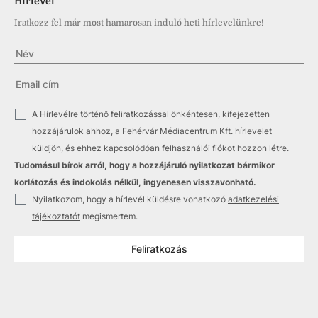
Hírlevél
Iratkozz fel már most hamarosan induló heti hírlevelünkre!
✓
A Hírlevélre történő feliratkozással önkéntesen, kifejezetten
hozzájárulok ahhoz, a Fehérvár Médiacentrum Kft. hírlevelet
küldjön, és ehhez kapcsolódóan felhasználói fiókot hozzon létre.
Tudomásul bírok arról, hogy a hozzájáruló nyilatkozat bármikor
korlátozás és indokolás nélkül, ingyenesen visszavonható.
✓
Nyilatkozom, hogy a hírlevél küldésre vonatkozó
adatkezelési
tájékoztatót
megismertem.
Feliratkozás