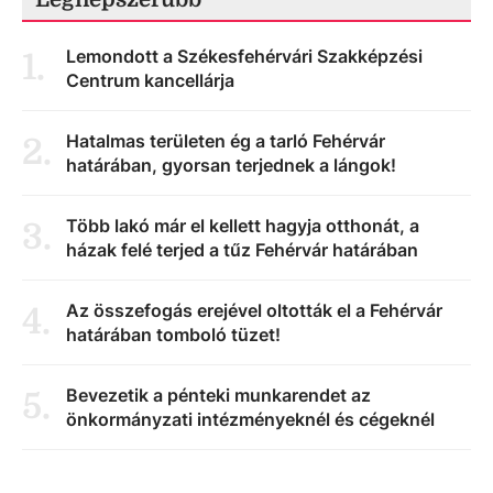
Lemondott a Székesfehérvári Szakképzési
1
.
Centrum kancellárja
Hatalmas területen ég a tarló Fehérvár
2
.
határában, gyorsan terjednek a lángok!
Több lakó már el kellett hagyja otthonát, a
3
.
házak felé terjed a tűz Fehérvár határában
Az összefogás erejével oltották el a Fehérvár
4
.
határában tomboló tüzet!
Bevezetik a pénteki munkarendet az
5
.
önkormányzati intézményeknél és cégeknél