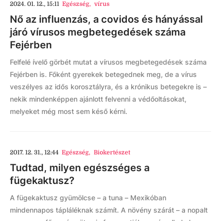
2024. 01. 12., 15:11
Egészség
,
vírus
Nő az influenzás, a covidos és hányással
járó vírusos megbetegedések száma
Fejérben
Felfelé ívelő görbét mutat a vírusos megbetegedések száma
Fejérben is. Főként gyerekek betegednek meg, de a vírus
veszélyes az idős korosztályra, és a krónikus betegekre is –
nekik mindenképpen ajánlott felvenni a védőoltásokat,
melyeket még most sem késő kérni.
2017. 12. 31., 12:44
Egészség
,
Biokertészet
Tudtad, milyen egészséges a
fügekaktusz?
A fügekaktusz gyümölcse – a tuna – Mexikóban
mindennapos tápláléknak számít. A növény szárát – a nopalt