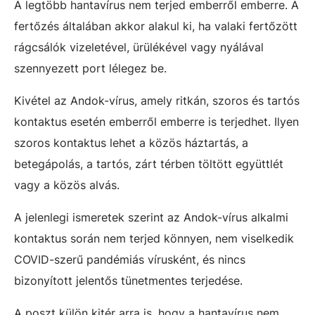
A legtöbb hantavírus nem terjed emberről emberre. A
fertőzés általában akkor alakul ki, ha valaki fertőzött
rágcsálók vizeletével, ürülékével vagy nyálával
szennyezett port lélegez be.
Kivétel az Andok-vírus, amely ritkán, szoros és tartós
kontaktus esetén emberről emberre is terjedhet. Ilyen
szoros kontaktus lehet a közös háztartás, a
betegápolás, a tartós, zárt térben töltött együttlét
vagy a közös alvás.
A jelenlegi ismeretek szerint az Andok-vírus alkalmi
kontaktus során nem terjed könnyen, nem viselkedik
COVID-szerű pandémiás vírusként, és nincs
bizonyított jelentős tünetmentes terjedése.
A poszt külön kitér arra is, hogy a hantavírus nem