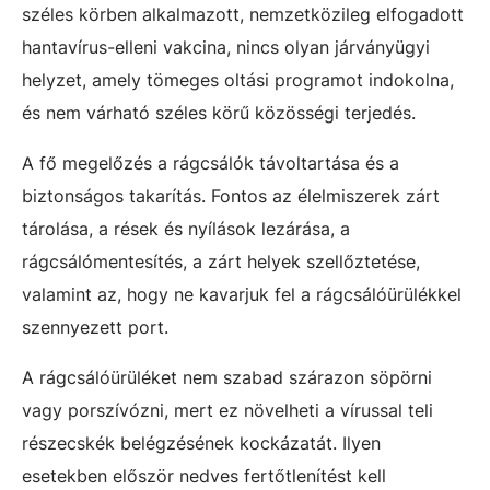
széles körben alkalmazott, nemzetközileg elfogadott
hantavírus-elleni vakcina, nincs olyan járványügyi
helyzet, amely tömeges oltási programot indokolna,
és nem várható széles körű közösségi terjedés.
A fő megelőzés a rágcsálók távoltartása és a
biztonságos takarítás. Fontos az élelmiszerek zárt
tárolása, a rések és nyílások lezárása, a
rágcsálómentesítés, a zárt helyek szellőztetése,
valamint az, hogy ne kavarjuk fel a rágcsálóürülékkel
szennyezett port.
A rágcsálóürüléket nem szabad szárazon söpörni
vagy porszívózni, mert ez növelheti a vírussal teli
részecskék belégzésének kockázatát. Ilyen
esetekben először nedves fertőtlenítést kell