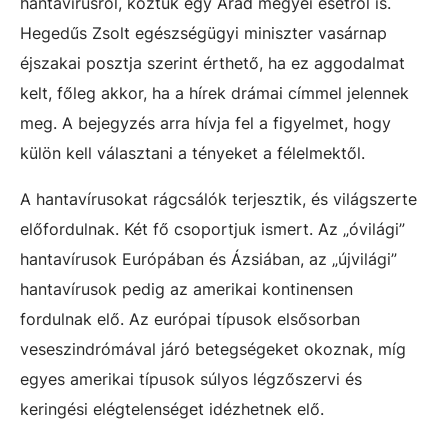
hantavírusról, köztük egy Arad megyei esetről is.
Hegedűs Zsolt egészségügyi miniszter vasárnap
éjszakai posztja szerint érthető, ha ez aggodalmat
kelt, főleg akkor, ha a hírek drámai címmel jelennek
meg. A bejegyzés arra hívja fel a figyelmet, hogy
külön kell választani a tényeket a félelmektől.
A hantavírusokat rágcsálók terjesztik, és világszerte
előfordulnak. Két fő csoportjuk ismert. Az „óvilági”
hantavírusok Európában és Ázsiában, az „újvilági”
hantavírusok pedig az amerikai kontinensen
fordulnak elő. Az európai típusok elsősorban
veseszindrómával járó betegségeket okoznak, míg
egyes amerikai típusok súlyos légzőszervi és
keringési elégtelenséget idézhetnek elő.