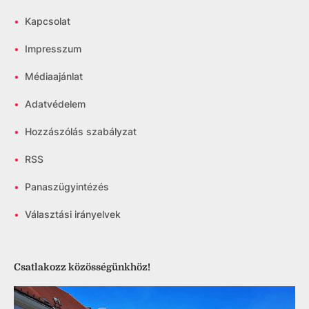
•
Kapcsolat
•
Impresszum
•
Médiaajánlat
•
Adatvédelem
•
Hozzászólás szabályzat
•
RSS
•
Panaszügyintézés
•
Választási irányelvek
Csatlakozz közösségünkhöz!