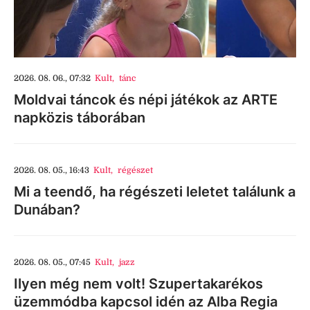
2026. 08. 06., 07:32
Kult
,
tánc
Moldvai táncok és népi játékok az ARTE
napközis táborában
2026. 08. 05., 16:43
Kult
,
régészet
Mi a teendő, ha régészeti leletet találunk a
Dunában?
2026. 08. 05., 07:45
Kult
,
jazz
Ilyen még nem volt! Szupertakarékos
üzemmódba kapcsol idén az Alba Regia