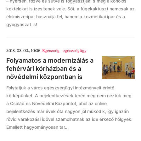
– nyersen, főzve és sütve is fogyasztják, s még alkoholos
koktélokat is ízesítenek vele. Sőt, a fügekaktuszt nemcsak az
élelmiszeripar használja fel, hanem a kozmetikai ipar és a
gyógyászat is!
2018. 03. 02., 10:36
Egészség
,
egészségügy
Folyamatos a modernizálás a
fehérvári kórházban és a
nővédelmi központban is
Folytatjuk a város egészségügyi intézményeit érintő
körképünket. A bejelentkezések terén még nem néztük meg
a Család és Nővédelmi Központot, ahol az online
bejelentkezés már évek óta nagyon jól működik, így igazán
rövid várakozási idővel számolhatnak az ide érkező hölgyek.
Emellett hagyományosan tar...