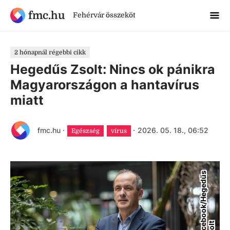
fmc.hu
Fehérvár összeköt
2 hónapnál régebbi cikk
Hegedűs Zsolt: Nincs ok pánikra
Magyarországon a hantavírus
miatt
fmc.hu
·
·
2026. 05. 18., 06:52
Egészség
vírus
F
a
c
e
b
o
o
k
/
H
e
g
e
d
ű
s
Z
s
o
l
t