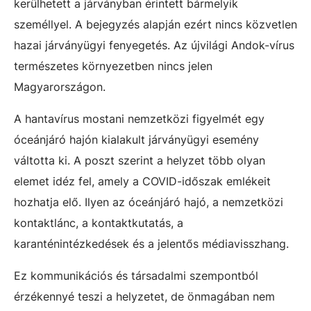
kerülhetett a járványban érintett bármelyik
személlyel. A bejegyzés alapján ezért nincs közvetlen
hazai járványügyi fenyegetés. Az újvilági Andok-vírus
természetes környezetben nincs jelen
Magyarországon.
A hantavírus mostani nemzetközi figyelmét egy
óceánjáró hajón kialakult járványügyi esemény
váltotta ki. A poszt szerint a helyzet több olyan
elemet idéz fel, amely a COVID-időszak emlékeit
hozhatja elő. Ilyen az óceánjáró hajó, a nemzetközi
kontaktlánc, a kontaktkutatás, a
karanténintézkedések és a jelentős médiavisszhang.
Ez kommunikációs és társadalmi szempontból
érzékennyé teszi a helyzetet, de önmagában nem