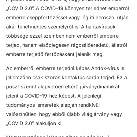
„COVID 2.0”. A COVID-19 könnyen terjedhet emberről
emberre cseppfertőzéssel vagy légúti aeroszol útján,
akár tünetmentes személyről is. A hantavírusok
többsége ezzel szemben nem emberről emberre
terjed, hanem elsődlegesen rágcsálóeredetű, állatról
emberre terjedő fertőzésként jelenik meg.
Az emberről emberre terjedni képes Andok-vírus is
jellemzően csak szoros kontaktus során terjed. Ez a
poszt szerint alapvetően eltérő járványdinamikát
jelent a COVID-19-hez képest. A jelenlegi
tudományos ismeretek alapján rendkívül
valószínűtlen, hogy ebből újabb világjárvány vagy
„COVID 2.0” alakuljon ki.