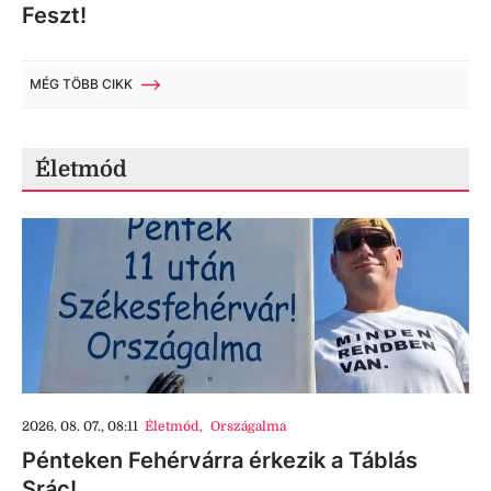
Feszt!
MÉG TÖBB CIKK
Életmód
2026. 08. 07., 08:11
Életmód
,
Országalma
Pénteken Fehérvárra érkezik a Táblás
Srác!