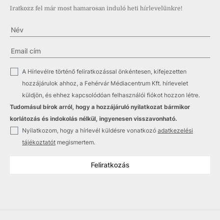
Iratkozz fel már most hamarosan induló heti hírlevelünkre!
✓
A Hírlevélre történő feliratkozással önkéntesen, kifejezetten
hozzájárulok ahhoz, a Fehérvár Médiacentrum Kft. hírlevelet
küldjön, és ehhez kapcsolódóan felhasználói fiókot hozzon létre.
Tudomásul bírok arról, hogy a hozzájáruló nyilatkozat bármikor
korlátozás és indokolás nélkül, ingyenesen visszavonható.
✓
Nyilatkozom, hogy a hírlevél küldésre vonatkozó
adatkezelési
tájékoztatót
megismertem.
Feliratkozás