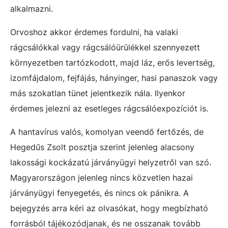
alkalmazni.
Orvoshoz akkor érdemes fordulni, ha valaki
rágcsálókkal vagy rágcsálóürülékkel szennyezett
környezetben tartózkodott, majd láz, erős levertség,
izomfájdalom, fejfájás, hányinger, hasi panaszok vagy
más szokatlan tünet jelentkezik nála. Ilyenkor
érdemes jelezni az esetleges rágcsálóexpozíciót is.
A hantavírus valós, komolyan veendő fertőzés, de
Hegedűs Zsolt posztja szerint jelenleg alacsony
lakossági kockázatú járványügyi helyzetről van szó.
Magyarországon jelenleg nincs közvetlen hazai
járványügyi fenyegetés, és nincs ok pánikra. A
bejegyzés arra kéri az olvasókat, hogy megbízható
forrásból tájékozódjanak, és ne osszanak tovább