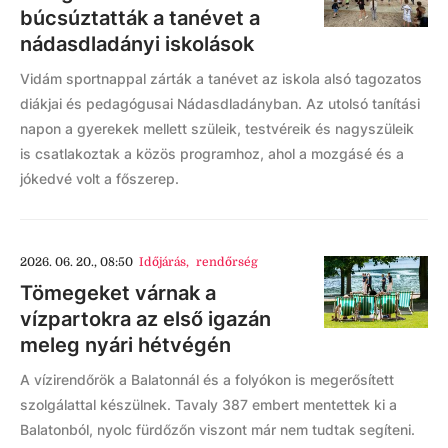
búcsúztatták a tanévet a
nádasdladányi iskolások
Vidám sportnappal zárták a tanévet az iskola alsó tagozatos
diákjai és pedagógusai Nádasdladányban. Az utolsó tanítási
napon a gyerekek mellett szüleik, testvéreik és nagyszüleik
is csatlakoztak a közös programhoz, ahol a mozgásé és a
jókedvé volt a főszerep.
2026. 06. 20., 08:50
Időjárás
,
rendőrség
Tömegeket várnak a
vízpartokra az első igazán
meleg nyári hétvégén
A vízirendőrök a Balatonnál és a folyókon is megerősített
szolgálattal készülnek. Tavaly 387 embert mentettek ki a
Balatonból, nyolc fürdőzőn viszont már nem tudtak segíteni.