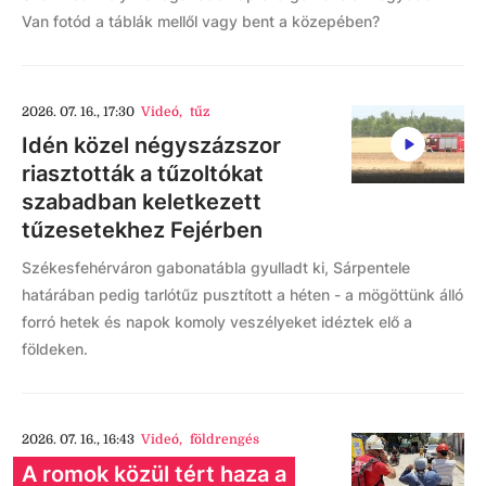
Van fotód a táblák mellől vagy bent a közepében?
2026. 07. 16., 17:30
Videó
,
tűz
Idén közel négyszázszor
riasztották a tűzoltókat
szabadban keletkezett
tűzesetekhez Fejérben
Székesfehérváron gabonatábla gyulladt ki, Sárpentele
határában pedig tarlótűz pusztított a héten - a mögöttünk álló
forró hetek és napok komoly veszélyeket idéztek elő a
földeken.
2026. 07. 16., 16:43
Videó
,
földrengés
A romok közül tért haza a