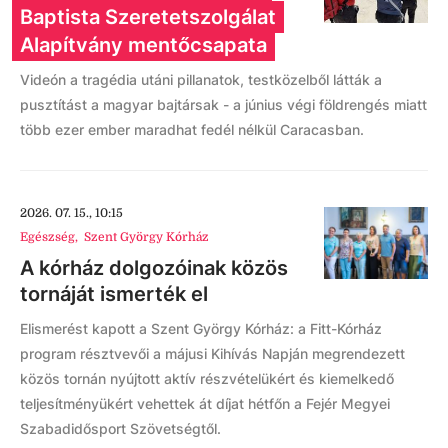
Baptista Szeretetszolgálat
Alapítvány mentőcsapata
Videón a tragédia utáni pillanatok, testközelből látták a
pusztítást a magyar bajtársak - a június végi földrengés miatt
több ezer ember maradhat fedél nélkül Caracasban.
2026. 07. 15., 10:15
Egészség
,
Szent György Kórház
A kórház dolgozóinak közös
tornáját ismerték el
Elismerést kapott a Szent György Kórház: a Fitt-Kórház
program résztvevői a májusi Kihívás Napján megrendezett
közös tornán nyújtott aktív részvételükért és kiemelkedő
teljesítményükért vehettek át díjat hétfőn a Fejér Megyei
Szabadidősport Szövetségtől.