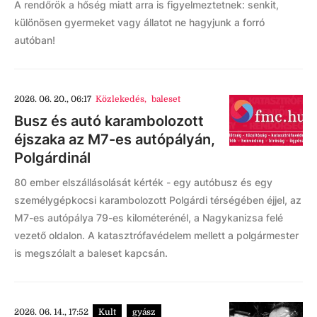
A rendőrök a hőség miatt arra is figyelmeztetnek: senkit,
különösen gyermeket vagy állatot ne hagyjunk a forró
autóban!
2026. 06. 20., 06:17
Közlekedés
,
baleset
Busz és autó karambolozott
éjszaka az M7-es autópályán,
Polgárdinál
80 ember elszállásolását kérték - egy autóbusz és egy
személygépkocsi karambolozott Polgárdi térségében éjjel, az
M7-es autópálya 79-es kilométerénél, a Nagykanizsa felé
vezető oldalon. A katasztrófavédelem mellett a polgármester
is megszólalt a baleset kapcsán.
2026. 06. 14., 17:52
Kult
gyász