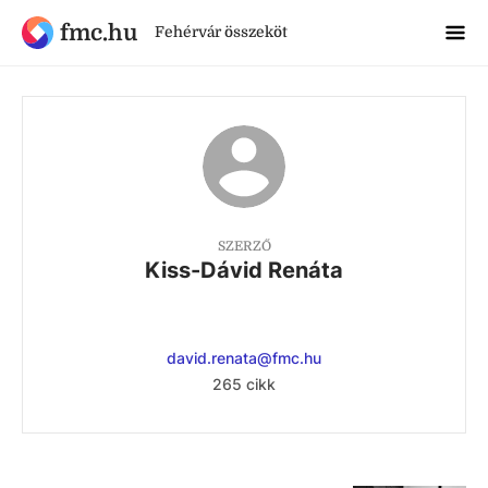
fmc.hu
Fehérvár összeköt
SZERZŐ
Kiss-Dávid Renáta
david.renata@fmc.hu
265 cikk