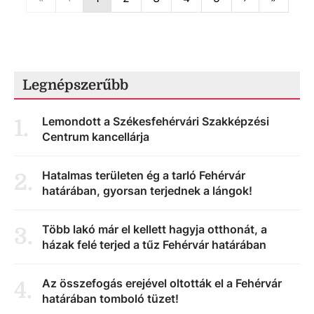
Legnépszerűbb
Lemondott a Székesfehérvári Szakképzési
1
.
Centrum kancellárja
Hatalmas területen ég a tarló Fehérvár
2
.
határában, gyorsan terjednek a lángok!
Több lakó már el kellett hagyja otthonát, a
3
.
házak felé terjed a tűz Fehérvár határában
Az összefogás erejével oltották el a Fehérvár
4
.
határában tomboló tüzet!