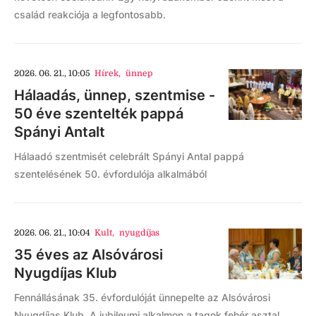
család reakciója a legfontosabb.
2026. 06. 21., 10:05
Hírek
,
ünnep
Hálaadás, ünnep, szentmise -
50 éve szentelték pappá
Spányi Antalt
Hálaadó szentmisét celebrált Spányi Antal pappá
szentelésének 50. évfordulója alkalmából
2026. 06. 21., 10:04
Kult
,
nyugdíjas
35 éves az Alsóvárosi
Nyugdíjas Klub
Fennállásának 35. évfordulóját ünnepelte az Alsóvárosi
Nyugdíjas Klub. A jubileumi alkalmon a tagok fehér asztal