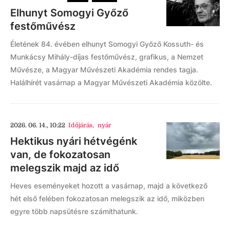
Elhunyt Somogyi Győző
festőművész
Életének 84. évében elhunyt Somogyi Győző Kossuth- és
Munkácsy Mihály-díjas festőművész, grafikus, a Nemzet
Művésze, a Magyar Művészeti Akadémia rendes tagja.
Halálhírét vasárnap a Magyar Művészeti Akadémia közölte.
2026. 06. 14., 10:22
Időjárás
,
nyár
Hektikus nyári hétvégénk
van, de fokozatosan
melegszik majd az idő
Heves eseményeket hozott a vasárnap, majd a következő
hét első felében fokozatosan melegszik az idő, miközben
egyre több napsütésre számíthatunk.