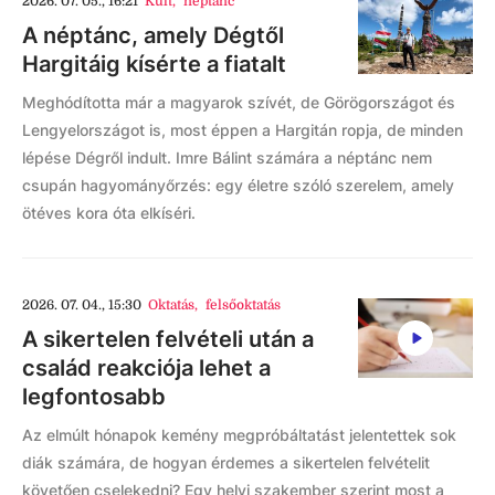
2026. 07. 05., 16:21
Kult
,
néptánc
A néptánc, amely Dégtől
Hargitáig kísérte a fiatalt
Meghódította már a magyarok szívét, de Görögországot és
Lengyelországot is, most éppen a Hargitán ropja, de minden
lépése Dégről indult. Imre Bálint számára a néptánc nem
csupán hagyományőrzés: egy életre szóló szerelem, amely
ötéves kora óta elkíséri.
2026. 07. 04., 15:30
Oktatás
,
felsőoktatás
A sikertelen felvételi után a
család reakciója lehet a
legfontosabb
Az elmúlt hónapok kemény megpróbáltatást jelentettek sok
diák számára, de hogyan érdemes a sikertelen felvételit
követően cselekedni? Egy helyi szakember szerint most a