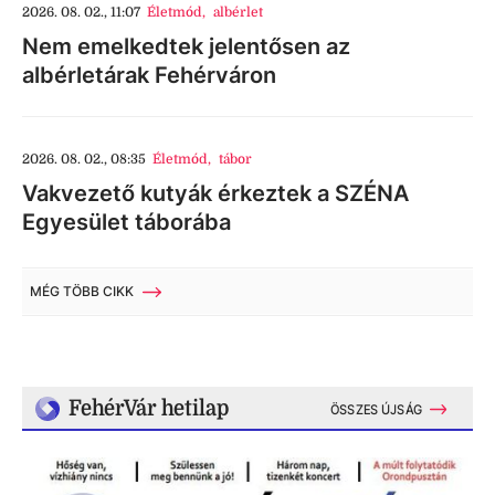
2026. 08. 02., 11:07
Életmód
,
albérlet
Nem emelkedtek jelentősen az
albérletárak Fehérváron
2026. 08. 02., 08:35
Életmód
,
tábor
Vakvezető kutyák érkeztek a SZÉNA
Egyesület táborába
MÉG TÖBB CIKK
FehérVár hetilap
ÖSSZES ÚJSÁG