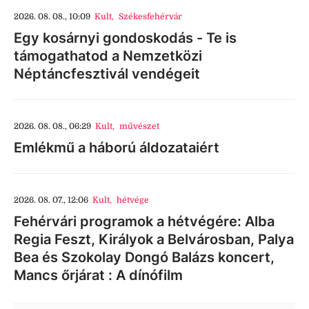
2026. 08. 08., 10:09
Kult
,
Székesfehérvár
Egy kosárnyi gondoskodás - Te is
támogathatod a Nemzetközi
Néptáncfesztivál vendégeit
2026. 08. 08., 06:29
Kult
,
művészet
Emlékmű a háború áldozataiért
2026. 08. 07., 12:06
Kult
,
hétvége
Fehérvári programok a hétvégére: Alba
Regia Feszt, Királyok a Belvárosban, Palya
Bea és Szokolay Dongó Balázs koncert,
Mancs őrjárat : A dínófilm