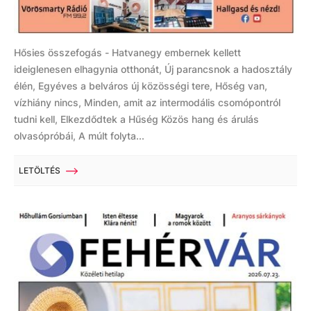
Hősies összefogás - Hatvanegy embernek kellett
ideiglenesen elhagynia otthonát, Új parancsnok a hadosztály
élén, Egyéves a belváros új közösségi tere, Hőség van,
vízhiány nincs, Minden, amit az intermodális csomópontról
tudni kell, Elkezdődtek a Hűség Közös hang és árulás
olvasópróbái, A múlt folyta...
LETÖLTÉS