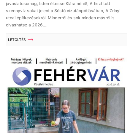
javaslatcsomag, Isten éltesse Klára nénit!, A tisztított
szennyvíz sokat jelent a Sóstó vízutánpótlásában, A Zrínyi
utcai építkezésekről. Minderről és sok minden másról is
olvashatsz a 2026....
LETÖLTÉS