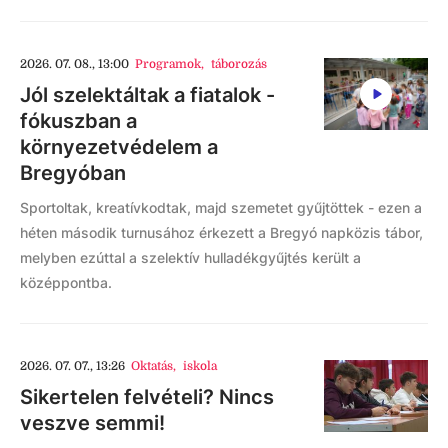
2026. 07. 08., 13:00
Programok
,
táborozás
Jól szelektáltak a fiatalok -
fókuszban a
környezetvédelem a
Bregyóban
Sportoltak, kreatívkodtak, majd szemetet gyűjtöttek - ezen a
héten második turnusához érkezett a Bregyó napközis tábor,
melyben ezúttal a szelektív hulladékgyűjtés került a
középpontba.
2026. 07. 07., 13:26
Oktatás
,
iskola
Sikertelen felvételi? Nincs
veszve semmi!