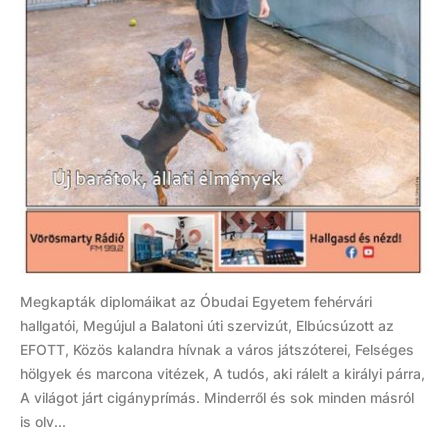
Megkapták diplomáikat az Óbudai Egyetem fehérvári
hallgatói, Megújul a Balatoni úti szervizút, Elbúcsúzott az
EFOTT, Közös kalandra hívnak a város játszóterei, Felséges
hölgyek és marcona vitézek, A tudós, aki rálelt a királyi párra,
A világot járt cigányprímás. Minderről és sok minden másról
is olv...