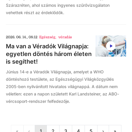
Szárazréten, ahol számos ingyenes szűrővizsgálaton
vehettek részt az érdeklődők.
2026. 06. 14., 08:12
Egészség
,
véradás
Ma van a Véradók Világnapja:
egyetlen döntés három életen
is segíthet!
Június 14-e a Véradók Világnapja, amelyet a WHO
döntéshozó testülete, az Egészségügyi Világközgyűlés
2005-ben nyilvánított hivatalos világnappá. A dátum nem
véletlen: ezen a napon született Karl Landsteiner, az ABO-
vércsoport-rendszer felfedezője.
First
Previous
Next
Last
«
‹
1
2
3
4
5
›
»