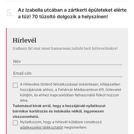
Az Izabella utcában a zártkerti épületeket elérte
5
.
a tűz! 70 tűzoltó dolgozik a helyszínen!
Hírlevél
Iratkozz fel már most hamarosan induló heti hírlevelünkre!
A Hírlevélre történő feliratkozással önkéntesen, kifejezetten
✓
hozzájárulok ahhoz, a Fehérvár Médiacentrum Kft. hírlevelet
küldjön, és ehhez kapcsolódóan felhasználói fiókot hozzon
létre.
Tudomásul bírok arról, hogy a hozzájáruló nyilatkozat
bármikor korlátozás és indokolás nélkül, ingyenesen
visszavonható.
Nyilatkozom, hogy a hírlevél küldésre vonatkozó
✓
adatkezelési tájékoztatót
megismertem.