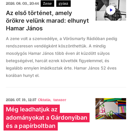
2026. 08. 03., 20:44
Zene
gyász
Az első történet, amely
örökre velünk marad: elhunyt
Hamar János
A zene volt a szenvedélye, a Vörösmarty Rádióban pedig
rendszeresen vendégként köszönthettük. A mindig
mosolygós Hamar János több éven át küzdött súlyos
betegségével, harcát ezrek követték figyelemmel, és
legalább ennyien imádkoztak érte. Hamar János 52 éves
korában hunyt el.
2026. 07. 19., 12:37
Oktatás
,
tanszer
Még leadhatjuk az
adományokat a Gárdonyiban
és a papírboltban