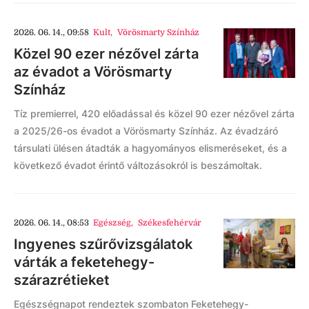
2026. 06. 14., 09:58
Kult
,
Vörösmarty Színház
Közel 90 ezer nézővel zárta
az évadot a Vörösmarty
Színház
Tíz premierrel, 420 előadással és közel 90 ezer nézővel zárta
a 2025/26-os évadot a Vörösmarty Színház. Az évadzáró
társulati ülésen átadták a hagyományos elismeréseket, és a
következő évadot érintő változásokról is beszámoltak.
2026. 06. 14., 08:53
Egészség
,
Székesfehérvár
Ingyenes szűrővizsgálatok
várták a feketehegy-
szárazrétieket
Egészségnapot rendeztek szombaton Feketehegy-