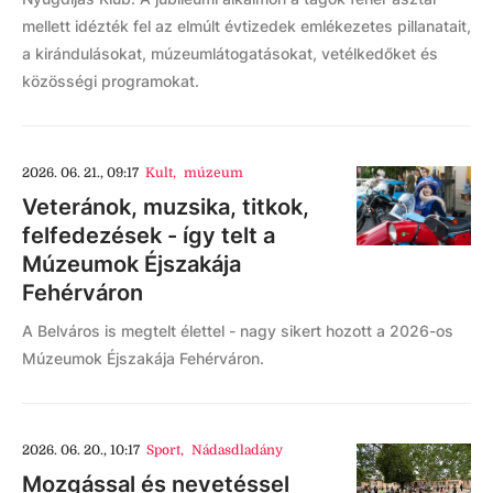
mellett idézték fel az elmúlt évtizedek emlékezetes pillanatait,
a kirándulásokat, múzeumlátogatásokat, vetélkedőket és
közösségi programokat.
2026. 06. 21., 09:17
Kult
,
múzeum
Veteránok, muzsika, titkok,
felfedezések - így telt a
Múzeumok Éjszakája
Fehérváron
A Belváros is megtelt élettel - nagy sikert hozott a 2026-os
Múzeumok Éjszakája Fehérváron.
2026. 06. 20., 10:17
Sport
,
Nádasdladány
Mozgással és nevetéssel