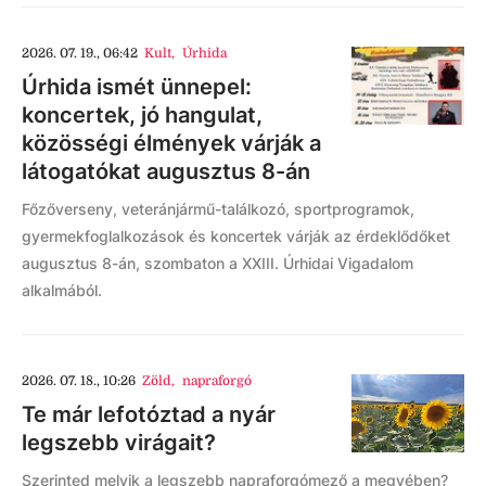
2026. 07. 19., 06:42
Kult
,
Úrhida
Úrhida ismét ünnepel:
koncertek, jó hangulat,
közösségi élmények várják a
látogatókat augusztus 8-án
Főzőverseny, veteránjármű-találkozó, sportprogramok,
gyermekfoglalkozások és koncertek várják az érdeklődőket
augusztus 8-án, szombaton a XXIII. Úrhidai Vigadalom
alkalmából.
2026. 07. 18., 10:26
Zöld
,
napraforgó
Te már lefotóztad a nyár
legszebb virágait?
Szerinted melyik a legszebb napraforgómező a megyében?