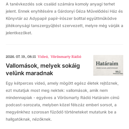
A tanévkezdés sok család számára komoly anyagi terhet
jelent. Ennek enyhítésére a Gárdonyi Géza Művelődési Ház és
Könyvtár az Adypapír papír-írószer bolttal együttműködve
jótékonysági tanszergyűjtést szervezett, melyre még várják a
jelentkezőket.
2026. 07. 19., 08:15
Videó
,
Vörösmarty Rádió
Vallomások, melyek sokáig
velünk maradnak
Egy kétperces videó, amely mögött egész életek rejtőznek,
ezt mutatjuk most meg nektek: vallomások, amik nem
mindennapiak - egyéves a Vörösmarty Rádió Határaim című
podcast-sorozata, melyben közel félszáz emberi sorsot, a
megyénkhez szorosan fűződő történeteket mutatunk be a
hallgatóknak, nézőknek.