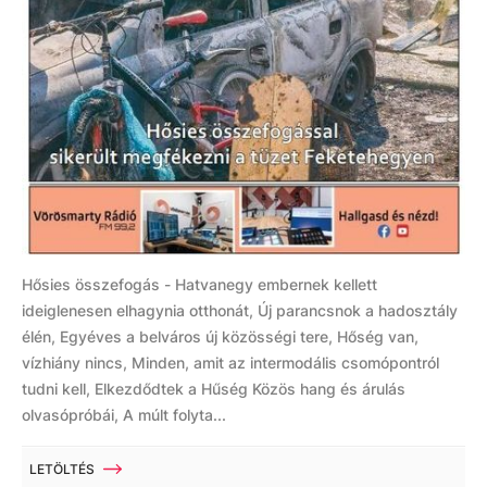
Hősies összefogás - Hatvanegy embernek kellett
ideiglenesen elhagynia otthonát, Új parancsnok a hadosztály
élén, Egyéves a belváros új közösségi tere, Hőség van,
vízhiány nincs, Minden, amit az intermodális csomópontról
tudni kell, Elkezdődtek a Hűség Közös hang és árulás
olvasópróbái, A múlt folyta...
LETÖLTÉS