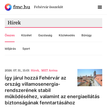
fmc.hu
Fehérvár összeköt
Hírek
Összes
Közélet
Gazdaság
Közlekedés
Bűnügy
Időjárás
Sport
2026. 07. 31., 15:01
Hírek
,
MET Aréna
Így járul hozzá Fehérvár az
ország villamosenergia-
rendszerének stabil
működéséhez, valamint az energiaellátás
biztonságának fenntartásához