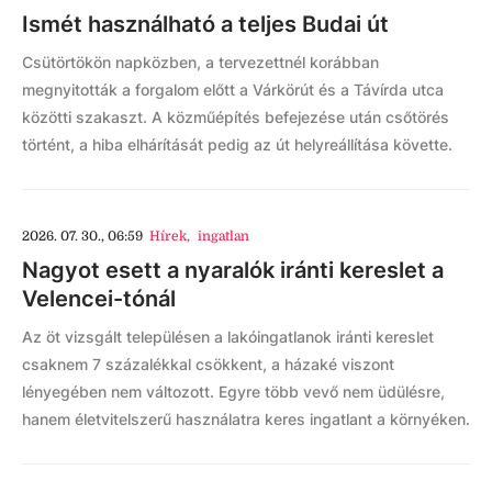
Ismét használható a teljes Budai út
Csütörtökön napközben, a tervezettnél korábban
megnyitották a forgalom előtt a Várkörút és a Távírda utca
közötti szakaszt. A közműépítés befejezése után csőtörés
történt, a hiba elhárítását pedig az út helyreállítása követte.
2026. 07. 30., 06:59
Hírek
,
ingatlan
Nagyot esett a nyaralók iránti kereslet a
Velencei-tónál
Az öt vizsgált településen a lakóingatlanok iránti kereslet
csaknem 7 százalékkal csökkent, a házaké viszont
lényegében nem változott. Egyre több vevő nem üdülésre,
hanem életvitelszerű használatra keres ingatlant a környéken.