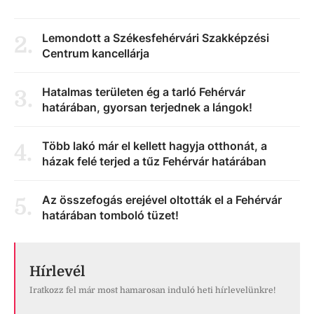
Lemondott a Székesfehérvári Szakképzési
2
.
Centrum kancellárja
Hatalmas területen ég a tarló Fehérvár
3
.
határában, gyorsan terjednek a lángok!
Több lakó már el kellett hagyja otthonát, a
4
.
házak felé terjed a tűz Fehérvár határában
Az összefogás erejével oltották el a Fehérvár
5
.
határában tomboló tüzet!
Hírlevél
Iratkozz fel már most hamarosan induló heti hírlevelünkre!