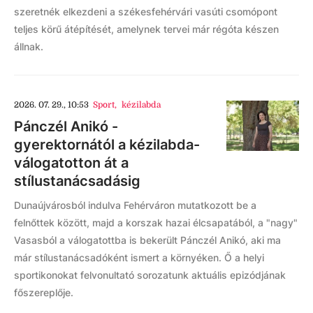
szeretnék elkezdeni a székesfehérvári vasúti csomópont
teljes körű átépítését, amelynek tervei már régóta készen
állnak.
2026. 07. 29., 10:53
Sport
,
kézilabda
Pánczél Anikó -
gyerektornától a kézilabda-
válogatotton át a
stílustanácsadásig
Dunaújvárosból indulva Fehérváron mutatkozott be a
felnőttek között, majd a korszak hazai élcsapatából, a "nagy"
Vasasból a válogatottba is bekerült Pánczél Anikó, aki ma
már stílustanácsadóként ismert a környéken. Ő a helyi
sportikonokat felvonultató sorozatunk aktuális epizódjának
főszereplője.