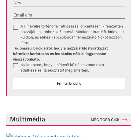
A Hírlevélre történő feliratkozással önkéntesen, kifejezetten
✓
hozzájárulok ahhoz, a Fehérvár Médiacentrum Kft. hírlevelet
küldjön, és ehhez kapcsolódóan felhasználói fiókot hozzon
létre.
Tudomásul bírok arról, hogy a hozzájáruló nyilatkozat
bármikor korlátozás és indokolás nélkül, ingyenesen
visszavonható.
Nyilatkozom, hogy a hírlevél küldésre vonatkozó
✓
adatkezelési tájékoztatót
megismertem.
Feliratkozás
Multimédia
MÉG TÖBB CIKK