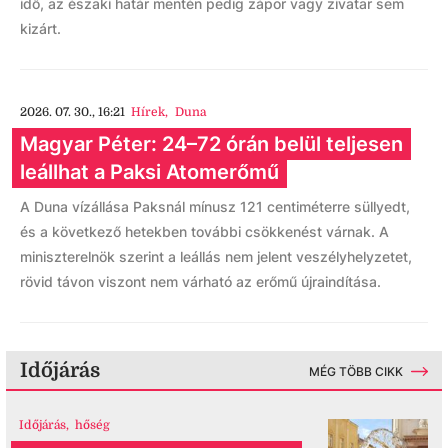
idő, az északi határ mentén pedig zápor vagy zivatar sem
kizárt.
2026. 07. 30., 16:21
Hírek
,
Duna
Magyar Péter: 24–72 órán belül teljesen
leállhat a Paksi Atomerőmű
A Duna vízállása Paksnál mínusz 121 centiméterre süllyedt,
és a következő hetekben további csökkenést várnak. A
miniszterelnök szerint a leállás nem jelent veszélyhelyzetet,
rövid távon viszont nem várható az erőmű újraindítása.
Időjárás
MÉG TÖBB CIKK
Időjárás
,
hőség