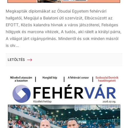
Megkapták diplomáikat az Óbudai Egyetem fehérvári
hallgatói, Megújul a Balatoni úti szervizút, Elbúcsúzott az
EFOTT, Közös kalandra hívnak a város játszóterei, Felséges
hölgyek és marcona vitézek, A tudós, aki rálelt a királyi párra,
A világot járt cigányprímás. Minderről és sok minden másról
is olv...
LETÖLTÉS