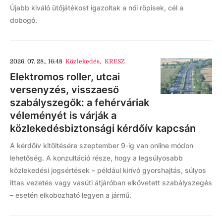
Újabb kiváló ütőjátékost igazoltak a női röpisek, cél a
dobogó.
2026. 07. 28., 16:48
Közlekedés
,
KRESZ
Elektromos roller, utcai
versenyzés, visszaeső
szabályszegők: a fehérváriak
véleményét is várják a
közlekedésbiztonsági kérdőív kapcsán
A kérdőív kitöltésére szeptember 9-ig van online módon
lehetőség. A konzultáció része, hogy a legsúlyosabb
közlekedési jogsértések – például kirívó gyorshajtás, súlyos
ittas vezetés vagy vasúti átjáróban elkövetett szabályszegés
– esetén elkobozható legyen a jármű.