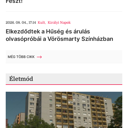
Feszt!
2026. 08. 04., 17:14
Kult
,
Királyi Napok
Elkezdődtek a Hűség és árulás
olvasópróbái a Vörösmarty Színházban
MÉG TÖBB CIKK
Életmód