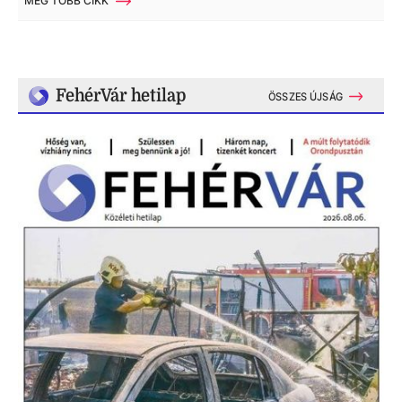
MÉG TÖBB CIKK
FehérVár hetilap
ÖSSZES ÚJSÁG