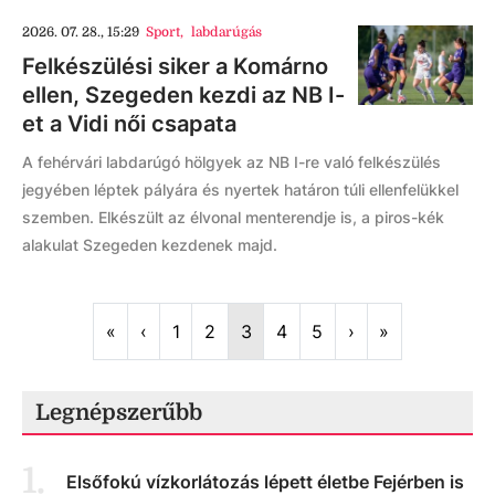
2026. 07. 28., 15:29
Sport
,
labdarúgás
Felkészülési siker a Komárno
ellen, Szegeden kezdi az NB I-
et a Vidi női csapata
A fehérvári labdarúgó hölgyek az NB I-re való felkészülés
jegyében léptek pályára és nyertek határon túli ellenfelükkel
szemben. Elkészült az élvonal menterendje is, a piros-kék
alakulat Szegeden kezdenek majd.
First
Previous
Next
Last
«
‹
1
2
3
4
5
›
»
Legnépszerűbb
1
.
Elsőfokú vízkorlátozás lépett életbe Fejérben is