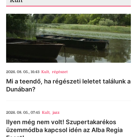
Kult
2026. 08. 05., 16:43
Kult
,
régészet
Mi a teendő, ha régészeti leletet találunk a
Dunában?
2026. 08. 05., 07:45
Kult
,
jazz
Ilyen még nem volt! Szupertakarékos
üzemmódba kapcsol idén az Alba Regia