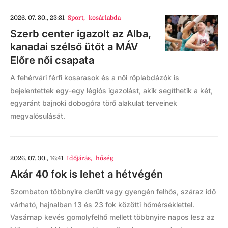
2026. 07. 30., 23:31
Sport
,
kosárlabda
Szerb center igazolt az Alba,
kanadai szélső ütőt a MÁV
Előre női csapata
A fehérvári férfi kosarasok és a női röplabdázók is
bejelentettek egy-egy légiós igazolást, akik segíthetik a két,
egyaránt bajnoki dobogóra törő alakulat terveinek
megvalósulását.
2026. 07. 30., 16:41
Időjárás
,
hőség
Akár 40 fok is lehet a hétvégén
Szombaton többnyire derült vagy gyengén felhős, száraz idő
várható, hajnalban 13 és 23 fok közötti hőmérséklettel.
Vasárnap kevés gomolyfelhő mellett többnyire napos lesz az