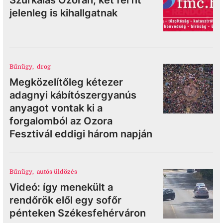
Szurkálás Ozorán, két férfit
jelenleg is kihallgatnak
Bűnügy
,
drog
Megközelítőleg kétezer
adagnyi kábítószergyanús
anyagot vontak ki a
forgalomból az Ozora
Fesztivál eddigi három napján
Bűnügy
,
autós üldözés
Videó: így menekült a
rendőrök elől egy sofőr
pénteken Székesfehérváron