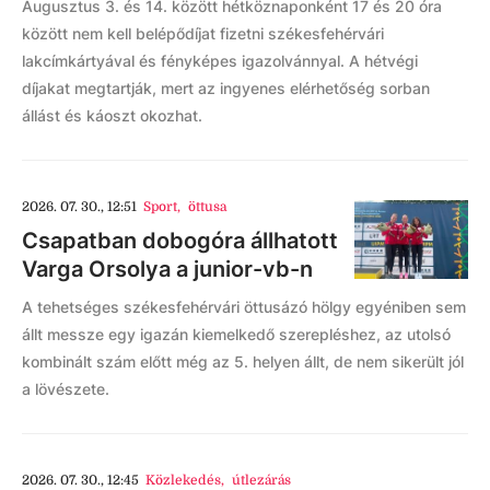
Augusztus 3. és 14. között hétköznaponként 17 és 20 óra
között nem kell belépődíjat fizetni székesfehérvári
lakcímkártyával és fényképes igazolvánnyal. A hétvégi
díjakat megtartják, mert az ingyenes elérhetőség sorban
állást és káoszt okozhat.
2026. 07. 30., 12:51
Sport
,
öttusa
Csapatban dobogóra állhatott
Varga Orsolya a junior-vb-n
A tehetséges székesfehérvári öttusázó hölgy egyéniben sem
állt messze egy igazán kiemelkedő szerepléshez, az utolsó
kombinált szám előtt még az 5. helyen állt, de nem sikerült jól
a lövészete.
2026. 07. 30., 12:45
Közlekedés
,
útlezárás