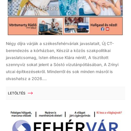
Négy díjra várják a székesfehérváriak javaslatait, Új CT-
berendezés a kórházban, Készül a közös szakpolitikai
javaslatcsomag, Isten éltesse Klára nénit!, A tisztított
szennyvíz sokat jelent a Sóstó vízutánpótlásában, A Zrínyi
utcai építkezésekről. Minderről és sok minden másról is
olvashatsz a 2026....
LETÖLTÉS