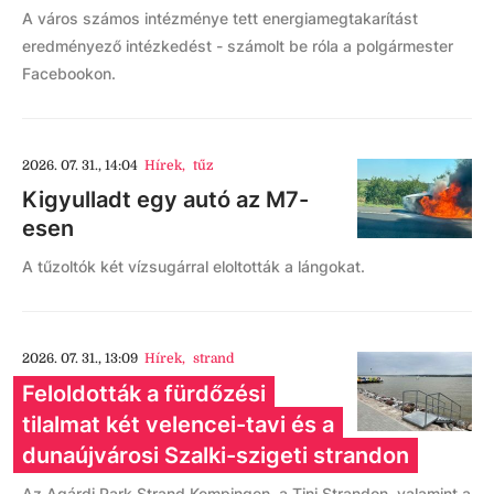
A város számos intézménye tett energiamegtakarítást
eredményező intézkedést - számolt be róla a polgármester
Facebookon.
2026. 07. 31., 14:04
Hírek
,
tűz
Kigyulladt egy autó az M7-
esen
A tűzoltók két vízsugárral eloltották a lángokat.
2026. 07. 31., 13:09
Hírek
,
strand
Feloldották a fürdőzési
tilalmat két velencei-tavi és a
dunaújvárosi Szalki-szigeti strandon
Az Agárdi Park Strand Kempingen, a Tini Strandon, valamint a