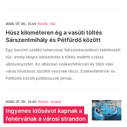
2026. 07. 30., 15:44
Hírek
,
tűz
Húsz kilométeren ég a vasúti töltés
Sárszentmihály és Pétfürdő között
Egy benzint szállító tehervonat fékszerkezetében keletkezett
tűz, amely lángra lobbantotta a töltés melletti száraz
aljnövényzetet. Az oltásban székesfehérvári és több más
város hivatásos tűzoltói vesznek részt, Székesfehérvár és
Pétfürdő között pótlóbuszok járnak.
2026. 07. 30., 14:40
Hírek
,
strand
Ingyenes idősávot kapnak a
fehérváriak a városi strandon