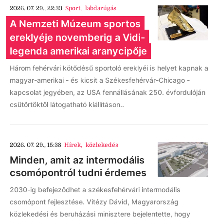
2026. 07. 29., 22:33
Sport
,
labdarúgás
A Nemzeti Múzeum sportos
ereklyéje novemberig a Vidi-
legenda amerikai aranycipője
Három fehérvári kötődésű sportoló ereklyéi is helyet kapnak a
magyar-amerikai - és kicsit a Székesfehérvár-Chicago -
kapcsolat jegyében, az USA fennállásának 250. évfordulóján
csütörtöktől látogatható kiállításon..
2026. 07. 29., 15:38
Hírek
,
közlekedés
Minden, amit az intermodális
csomópontról tudni érdemes
2030-ig befejeződhet a székesfehérvári intermodális
csomópont fejlesztése. Vitézy Dávid, Magyarország
közlekedési és beruházási minisztere bejelentette, hogy