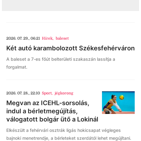
2026. 07. 29., 06:21
Hírek
,
baleset
Két autó karambolozott Székesfehérváron
A baleset a 7-es főút belterületi szakaszán lassítja a
forgalmat.
2026. 07. 28., 22:10
Sport
,
jégkorong
Megvan az ICEHL-sorsolás,
indul a bérletmegújítás,
válogatott bolgár ütő a Lokinál
Elkészült a fehérvári osztrák ligás hokicsapat végleges
bajnoki menetrendje, a bérleteket szerdától lehet megújítani.