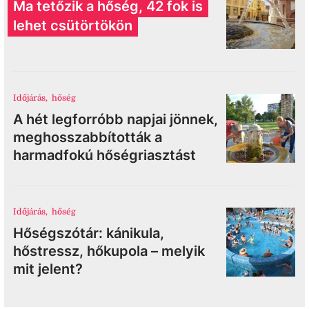
Ma tetőzik a hőség, 42 fok is
lehet csütörtökön
Időjárás
,
hőség
A hét legforróbb napjai jönnek,
meghosszabbították a
harmadfokú hőségriasztást
Időjárás
,
hőség
Hőségszótár: kánikula,
hőstressz, hőkupola – melyik
mit jelent?