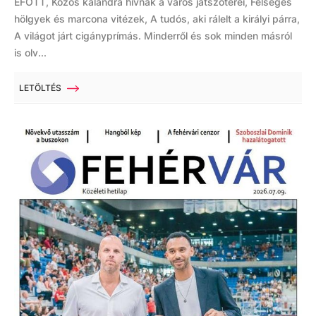
EFOTT, Közös kalandra hívnak a város játszóterei, Felséges
hölgyek és marcona vitézek, A tudós, aki rálelt a királyi párra,
A világot járt cigányprímás. Minderről és sok minden másról
is olv...
LETÖLTÉS