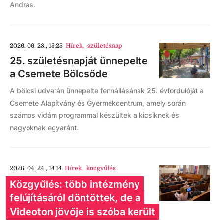
András.
2026. 06. 28., 15:25
Hírek
,
születésnap
25. születésnapját ünnepelte
a Csemete Bölcsőde
A bölcsi udvarán ünnepelte fennállásának 25. évfordulóját a
Csemete Alapítvány és Gyermekcentrum, amely során
számos vidám programmal készültek a kicsiknek és
nagyoknak egyaránt.
2026. 04. 24., 14:14
Hírek
,
közgyűlés
Közgyűlés: több intézmény
felújításáról döntöttek, de a
Videoton jövője is szóba került