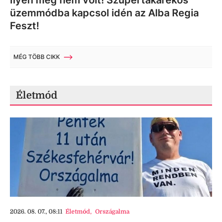
Ilyen még nem volt! Szupertakarékos
üzemmódba kapcsol idén az Alba Regia
Feszt!
MÉG TÖBB CIKK
Életmód
2026. 08. 07., 08:11
Életmód
,
Országalma