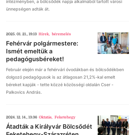
intézményben, a bölcsődék napja alkalmából tartott városi
ünnepségen adták át.
2025. 01. 21., 19:13
Hírek
,
béremelés
Fehérvár polgármestere:
Ismét emeltük a
pedagógusbéreket!
Február elején már a fehérvári óvodákban és bölcsődékben
dolgozó pedagógusok is az átlagosan 21,2%-kal emelt
béreket kapják - tette közzé közösségi oldalán Cser -
Palkovics András.
2024. 12. 14., 13:36
Oktatás
,
Feketehegy
Átadták a Királyvár Bölcsődét
Feketehegy-Szárazréten