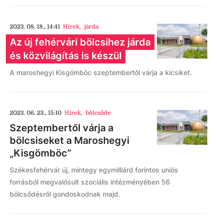
2023. 08. 18., 14:41
Hírek
,
járda
Az új fehérvári bölcsihez járda
és közvilágítás is készül
A maroshegyi Kisgömböc szeptembertől várja a kicsiket.
2023. 06. 23., 15:10
Hírek
,
bölcsőde
Szeptembertől várja a
bölcsiseket a Maroshegyi
„Kisgömböc”
Székesfehérvár új, mintegy egymilliárd forintos uniós
forrásból megvalósult szociális intézményében 56
bölcsődésről gondoskodnak majd.