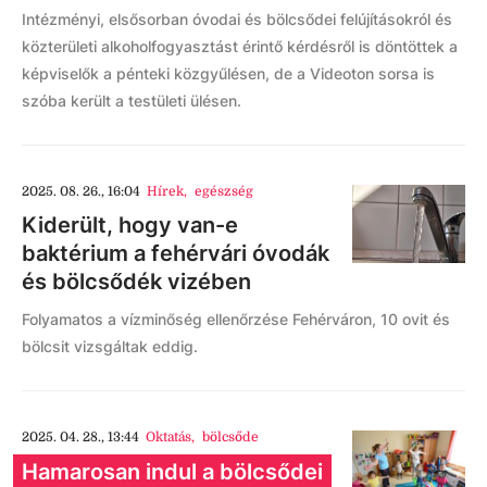
Intézményi, elsősorban óvodai és bölcsődei felújításokról és
közterületi alkoholfogyasztást érintő kérdésről is döntöttek a
képviselők a pénteki közgyűlésen, de a Videoton sorsa is
szóba került a testületi ülésen.
2025. 08. 26., 16:04
Hírek
,
egészség
Kiderült, hogy van-e
baktérium a fehérvári óvodák
és bölcsődék vizében
Folyamatos a vízminőség ellenőrzése Fehérváron, 10 ovit és
bölcsit vizsgáltak eddig.
2025. 04. 28., 13:44
Oktatás
,
bölcsőde
Hamarosan indul a bölcsődei