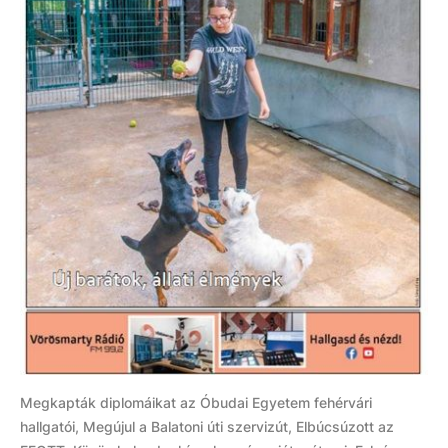
Megkapták diplomáikat az Óbudai Egyetem fehérvári
hallgatói, Megújul a Balatoni úti szervizút, Elbúcsúzott az