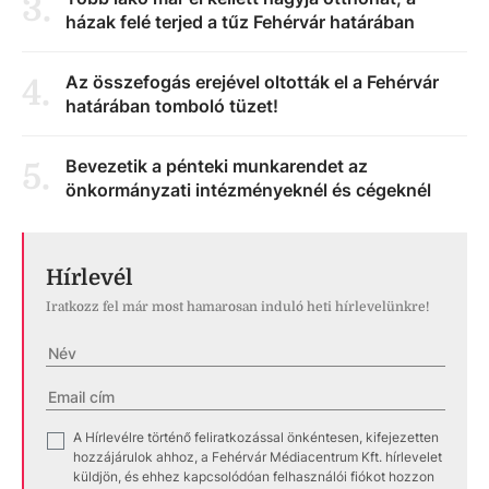
3
.
házak felé terjed a tűz Fehérvár határában
Az összefogás erejével oltották el a Fehérvár
4
.
határában tomboló tüzet!
Bevezetik a pénteki munkarendet az
5
.
önkormányzati intézményeknél és cégeknél
Hírlevél
Iratkozz fel már most hamarosan induló heti hírlevelünkre!
A Hírlevélre történő feliratkozással önkéntesen, kifejezetten
✓
hozzájárulok ahhoz, a Fehérvár Médiacentrum Kft. hírlevelet
küldjön, és ehhez kapcsolódóan felhasználói fiókot hozzon