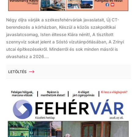
Négy díjra várják a székesfehérváriak javaslatait, Új CT-
berendezés a kórházban, Készül a közös szakpolitikai
javaslatcsomag, Isten éltesse Klára nénit!, A tisztított
szennyvíz sokat jelent a Sóstó vízutánpótlásában, A Zrínyi
utcai építkezésekről. Minderről és sok minden másról is
olvashatsz a 2026....
LETÖLTÉS