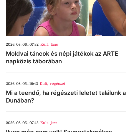
2026. 08. 06., 07:32
Kult
,
tánc
Moldvai táncok és népi játékok az ARTE
napközis táborában
2026. 08. 05., 16:43
Kult
,
régészet
Mi a teendő, ha régészeti leletet találunk a
Dunában?
2026. 08. 05., 07:45
Kult
,
jazz