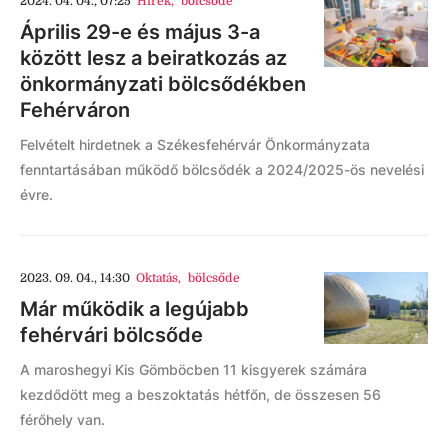
2024. 04. 04., 07:25
Hírek
,
bölcsőde
Április 29-e és május 3-a
között lesz a beiratkozás az
önkormányzati bölcsődékben
Fehérváron
Felvételt hirdetnek a Székesfehérvár Önkormányzata
fenntartásában működő bölcsődék a 2024/2025-ös nevelési
évre.
2023. 09. 04., 14:30
Oktatás
,
bölcsőde
Már működik a legújabb
fehérvári bölcsőde
A maroshegyi Kis Gömböcben 11 kisgyerek számára
kezdődött meg a beszoktatás hétfőn, de összesen 56
férőhely van.