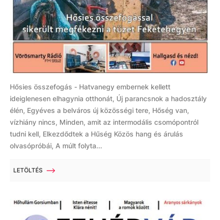
Hősies összefogás - Hatvanegy embernek kellett
ideiglenesen elhagynia otthonát, Új parancsnok a hadosztály
élén, Egyéves a belváros új közösségi tere, Hőség van,
vízhiány nincs, Minden, amit az intermodális csomópontról
tudni kell, Elkezdődtek a Hűség Közös hang és árulás
olvasópróbái, A múlt folyta...
LETÖLTÉS