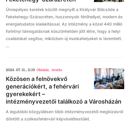
Ünnepélyes keretek között megnyílt a Királyvár Bölcsőde a
Feketehegy-Szárazréten, huszonnyolc férőhellyel, modern és
energiatudatos kialakítással. Az intézmény a közel 440 millió
forintnyi támogatásnak köszönhetően jött létre, hogy a helyi
családokat segítse, miközben új munkahelyeket is teremtett.
...
2024. 07. 15., 11:19
Oktatás
,
óvoda
Közösen a felnövekvő
generációkért, a fehérvári
gyerekekért –
intézményvezetői találkozó a Városházán
A legutóbbi közgyűlésen több intézményvezetői megbízásról
döntött a székesfehérvári képviselőtestület.