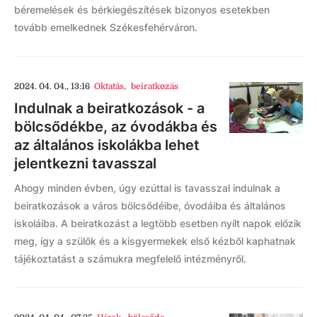
béremelések és bérkiegészítések bizonyos esetekben
tovább emelkednek Székesfehérváron.
2024. 04. 04., 13:16
Oktatás
,
beiratkozás
Indulnak a beiratkozások - a
bölcsődékbe, az óvodákba és
az általános iskolákba lehet
jelentkezni tavasszal
Ahogy minden évben, úgy ezúttal is tavasszal indulnak a
beiratkozások a város bölcsődéibe, óvodáiba és általános
iskoláiba. A beiratkozást a legtöbb esetben nyílt napok előzik
meg, így a szülők és a kisgyermekek első kézből kaphatnak
tájékoztatást a számukra megfelelő intézményről.