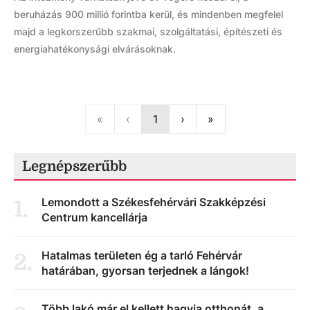
beruházás 900 millió forintba kerül, és mindenben megfelel
majd a legkorszerűbb szakmai, szolgáltatási, építészeti és
energiahatékonysági elvárásoknak.
First
Previous
Next
Last
«
‹
1
›
»
Legnépszerűbb
Lemondott a Székesfehérvári Szakképzési
1
.
Centrum kancellárja
Hatalmas területen ég a tarló Fehérvár
2
.
határában, gyorsan terjednek a lángok!
Több lakó már el kellett hagyja otthonát, a