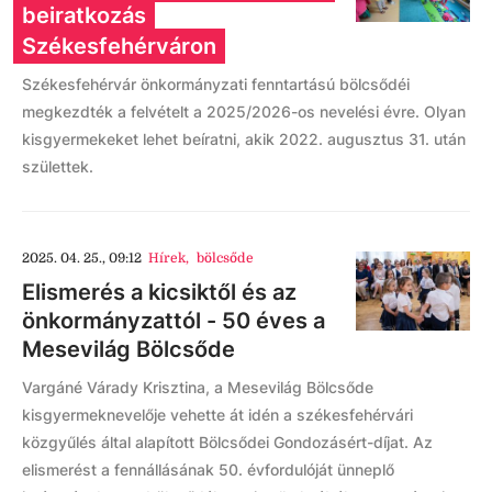
beiratkozás
Székesfehérváron
Székesfehérvár önkormányzati fenntartású bölcsődéi
megkezdték a felvételt a 2025/2026-os nevelési évre. Olyan
kisgyermekeket lehet beíratni, akik 2022. augusztus 31. után
születtek.
2025. 04. 25., 09:12
Hírek
,
bölcsőde
Elismerés a kicsiktől és az
önkormányzattól - 50 éves a
Mesevilág Bölcsőde
Vargáné Várady Krisztina, a Mesevilág Bölcsőde
kisgyermeknevelője vehette át idén a székesfehérvári
közgyűlés által alapított Bölcsődei Gondozásért-díjat. Az
elismerést a fennállásának 50. évfordulóját ünneplő