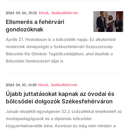
2024. 04. 24., 10:35
Hírek
,
Székesfehérvár
Elismerés a fehérvári
gondozóknak
Április 21. hivatalosan is a bölcsődék napja. Ez alkalomból
rendeztek ünnepséget a Székesfehérvári Százszorszép
Bölcsőde Kis Gömböc Tagbölcsődéjében, ahol átadták a
Bölcsődei Gondozásért díjat is.
2024. 04. 10., 14:39
Hírek
,
Székesfehérvár
Újabb juttatásokat kapnak az óvodai és
bölcsődei dolgozók Székesfehérváron
Január elsejétől egységesen 32,2 százalékkal emelkedett az
óvodapedagógusok és a diplomás bölcsődei
kisgyermeknevelők bére. Azonban ez még nem minden: a