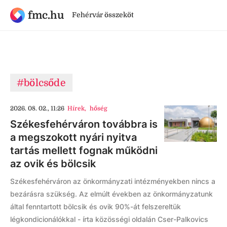
fmc.hu
Fehérvár összeköt
#bölcsőde
2026. 08. 02., 11:26
Hírek
,
hőség
Székesfehérváron továbbra is
a megszokott nyári nyitva
tartás mellett fognak működni
az ovik és bölcsik
Székesfehérváron az önkormányzati intézményekben nincs a
bezárásra szükség. Az elmúlt években az önkormányzatunk
által fenntartott bölcsik és ovik 90%-át felszereltük
légkondicionálókkal - írta közösségi oldalán Cser-Palkovics