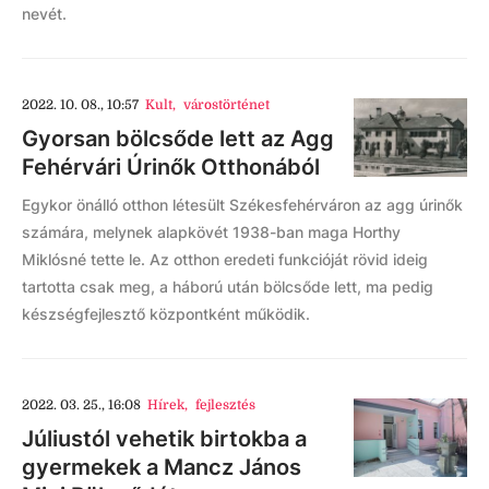
nevét.
2022. 10. 08., 10:57
Kult
,
várostörténet
Gyorsan bölcsőde lett az Agg
Fehérvári Úrinők Otthonából
Egykor önálló otthon létesült Székesfehérváron az agg úrinők
számára, melynek alapkövét 1938-ban maga Horthy
Miklósné tette le. Az otthon eredeti funkcióját rövid ideig
tartotta csak meg, a háború után bölcsőde lett, ma pedig
készségfejlesztő központként működik.
2022. 03. 25., 16:08
Hírek
,
fejlesztés
Júliustól vehetik birtokba a
gyermekek a Mancz János