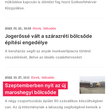
működése kapcsán is döntést fog hozni Székesfehérvár
Közgyűlése.
2023. 01. 25., 10:58
Hírek
,
bölcsőde
Jogerőssé vált a szárazréti bölcsőde
építési engedélye
A beruházás segíti az anyák munkaerőpiacra történő
visszatérését, illetve az ideális családtervezést.
2022. 10. 27., 13:11
Hírek
,
bölcsőde
Szeptemberben nyit az új
maroshegyi bölcsőde
A négy csoportszobás épület 90 százalékos készültségben
van. Az új intézménynek a lakosság segítségével keresik a