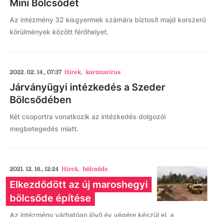
Mini Bölcsődét
Az intézmény 32 kisgyermek számára biztosít majd korszerű
körülmények között férőhelyet.
2022. 02. 14., 07:37
Hírek
,
koronavírus
Járványügyi intézkedés a Szeder
Bölcsődében
Két csoportra vonatkozik az intézkedés dolgozói
megbetegedés miatt.
2021. 12. 16., 12:24
Hírek
,
bölcsőde
Elkezdődött az új maroshegyi
bölcsőde építése
Az intézmény várhatóan jövő év végére készül el, a