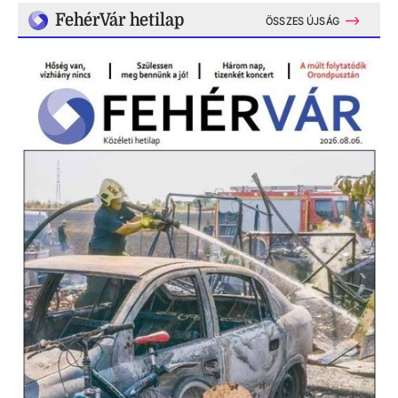
FehérVár hetilap
ÖSSZES ÚJSÁG