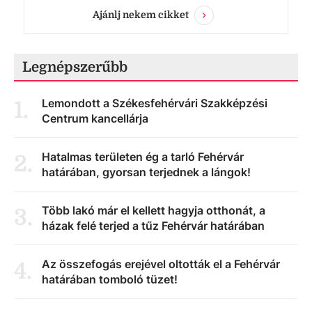
Ajánlj nekem cikket
Legnépszerűbb
Lemondott a Székesfehérvári Szakképzési
1
.
Centrum kancellárja
Hatalmas területen ég a tarló Fehérvár
2
.
határában, gyorsan terjednek a lángok!
Több lakó már el kellett hagyja otthonát, a
3
.
házak felé terjed a tűz Fehérvár határában
Az összefogás erejével oltották el a Fehérvár
4
.
határában tomboló tüzet!