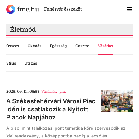
fmc.hu
Fehérvár összeköt
Életmód
Összes
Oktatás
Egészség
Gasztro
Vásárlás
Stílus
Utazás
2025. 09. 11., 05:53
Vásárlás
,
piac
A Székesfehérvári Városi Piac
idén is csatlakozik a Nyitott
Piacok Napjához
A piac, mint találkozási pont tematika köré szerveződik az
idei rendezvény, a középpontba pedig a lecsó és