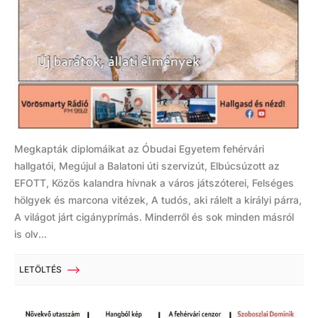
Megkapták diplomáikat az Óbudai Egyetem fehérvári
hallgatói, Megújul a Balatoni úti szervizút, Elbúcsúzott az
EFOTT, Közös kalandra hívnak a város játszóterei, Felséges
hölgyek és marcona vitézek, A tudós, aki rálelt a királyi párra,
A világot járt cigányprímás. Minderről és sok minden másról
is olv...
LETÖLTÉS