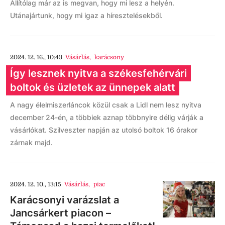
Állítólag már az is megvan, hogy mi lesz a helyén.
Utánajártunk, hogy mi igaz a híresztelésekből.
2024. 12. 16., 10:43
Vásárlás
,
karácsony
Így lesznek nyitva a székesfehérvári
boltok és üzletek az ünnepek alatt
A nagy élelmiszerláncok közül csak a Lidl nem lesz nyitva
december 24-én, a többiek aznap többnyire délig várják a
vásárlókat. Szilveszter napján az utolsó boltok 16 órakor
zárnak majd.
2024. 12. 10., 13:15
Vásárlás
,
piac
Karácsonyi varázslat a
Jancsárkert piacon –