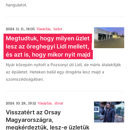
hangulatot.
2024. 11. 11., 18:05
Vásárlás
,
üzlet
Megtudtuk, hogy milyen üzlet
lesz az öreghegyi Lidl mellett,
és azt is, hogy mikor nyit majd
Nyár közepén nyitott a Pozsonyi úti Lidl, de máris átalakítják
az épületet. Heteken belül egy drogéria lesz majd a
szomszédságában.
2024. 10. 28., 19:12
Vásárlás
,
divat
Visszatért az Orsay
Magyarországra,
megkérdeztük, lesz-e üzletük