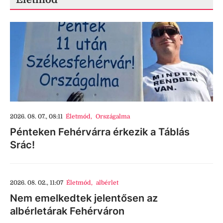
2026. 08. 07., 08:11
Életmód
,
Országalma
Pénteken Fehérvárra érkezik a Táblás
Srác!
2026. 08. 02., 11:07
Életmód
,
albérlet
Nem emelkedtek jelentősen az
albérletárak Fehérváron