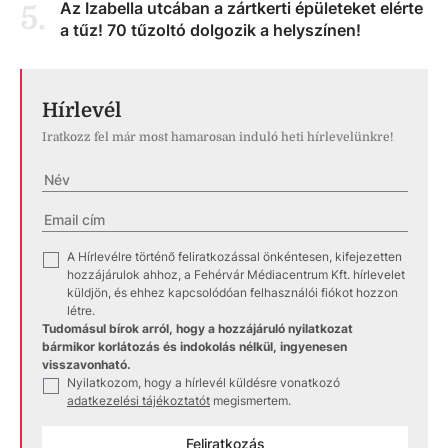
Az Izabella utcában a zártkerti épületeket elérte
5
.
a tűz! 70 tűzoltó dolgozik a helyszínen!
Hírlevél
Iratkozz fel már most hamarosan induló heti hírlevelünkre!
A Hírlevélre történő feliratkozással önkéntesen, kifejezetten
✓
hozzájárulok ahhoz, a Fehérvár Médiacentrum Kft. hírlevelet
küldjön, és ehhez kapcsolódóan felhasználói fiókot hozzon
létre.
Tudomásul bírok arról, hogy a hozzájáruló nyilatkozat
bármikor korlátozás és indokolás nélkül, ingyenesen
visszavonható.
Nyilatkozom, hogy a hírlevél küldésre vonatkozó
✓
adatkezelési tájékoztatót
megismertem.
Feliratkozás