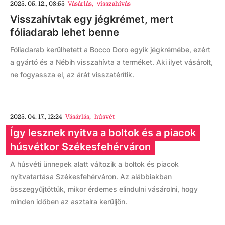
2025. 05. 12., 08:55
Vásárlás
,
visszahívás
Visszahívtak egy jégkrémet, mert
fóliadarab lehet benne
Fóliadarab kerülhetett a Bocco Doro egyik jégkrémébe, ezért
a gyártó és a Nébih visszahívta a terméket. Aki ilyet vásárolt,
ne fogyassza el, az árát visszatérítik.
2025. 04. 17., 12:24
Vásárlás
,
húsvét
Így lesznek nyitva a boltok és a piacok
húsvétkor Székesfehérváron
A húsvéti ünnepek alatt változik a boltok és piacok
nyitvatartása Székesfehérváron. Az alábbiakban
összegyűjtöttük, mikor érdemes elindulni vásárolni, hogy
minden időben az asztalra kerüljön.​