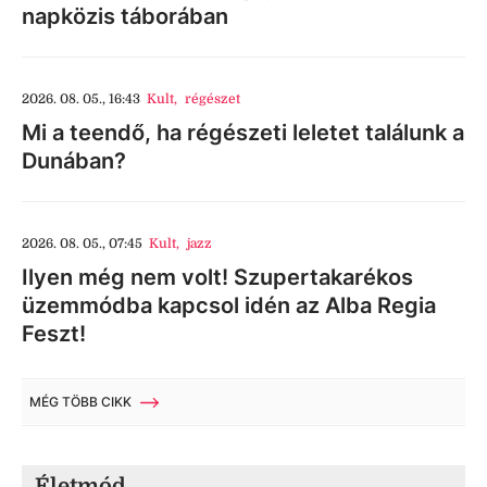
napközis táborában
2026. 08. 05., 16:43
Kult
,
régészet
Mi a teendő, ha régészeti leletet találunk a
Dunában?
2026. 08. 05., 07:45
Kult
,
jazz
Ilyen még nem volt! Szupertakarékos
üzemmódba kapcsol idén az Alba Regia
Feszt!
MÉG TÖBB CIKK
Életmód