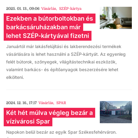
2025. 01. 13., 09:06
Vásárlás
,
SZÉP-kártya
Ezekben a bútorboltokban és
barkácsáruházakban már
lehet SZÉP-kártyával fizetni
Januártól már lakásfelújítási és lakberendezési termékek
vásárlására is lehet használni a SZÉP-kártyát. Az egyenleg
felét bútorok, szőnyegek, világítástechnikai eszközök,
valamint barkács- és építőanyagok beszerzésére lehet
elkölteni.
2024. 12. 16., 17:17
Vásárlás
,
SPAR
Két hét múlva végleg bezár a
vízivárosi Spar
Napokon belül bezár az egyik Spar Székesfehérváron.