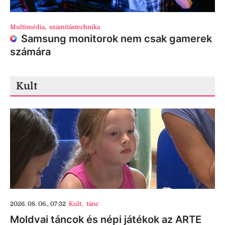
Multimédia
,
számítástechnika
Samsung monitorok nem csak gamerek
számára
Kult
2026. 08. 06., 07:32
Kult
,
tánc
Moldvai táncok és népi játékok az ARTE