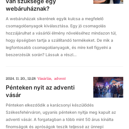
van szüksége egy
webáruháznak?
A webáruházak sikerének egyik kulcsa a megfelelő
csomagolóanyagok kiválasztása. Egy jó csomagolás
hozzájárulhat a vásárlói élmény növeléséhez mindazon túl,
hogy épségben tartja a szállítandó termékeket. De mik a
legfontosabb csomagolóanyagok, és mire kell figyelni a
beszerzésük során? Lássuk a részl...
2024. 11. 20., 12:28
Vásárlás
,
advent
Pénteken nyit az adventi
vásár
Pénteken elkezdődik a karácsonyi készülődés
Székesfehérváron, ugyanis pénteken nyitja meg kapuit az
adventi vásár. A forgatagban a több mint 50 árus kínálta
finomságok és apróságok teszik teljessé az ünnepi