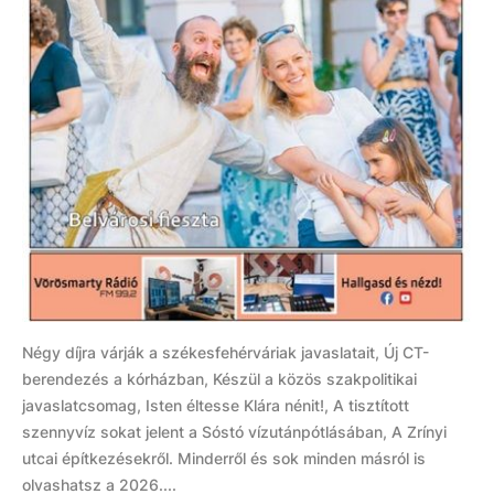
Négy díjra várják a székesfehérváriak javaslatait, Új CT-
berendezés a kórházban, Készül a közös szakpolitikai
javaslatcsomag, Isten éltesse Klára nénit!, A tisztított
szennyvíz sokat jelent a Sóstó vízutánpótlásában, A Zrínyi
utcai építkezésekről. Minderről és sok minden másról is
olvashatsz a 2026....