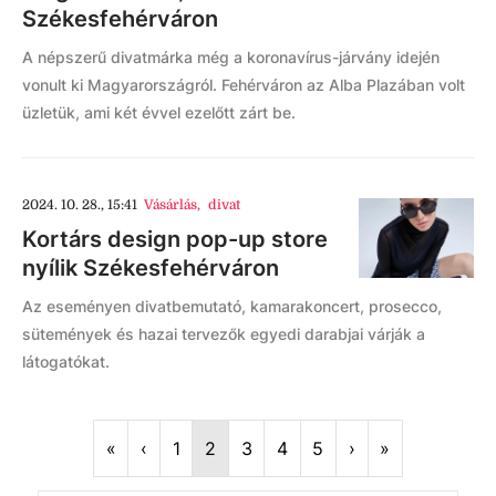
Székesfehérváron
A népszerű divatmárka még a koronavírus-járvány idején
vonult ki Magyarországról. Fehérváron az Alba Plazában volt
üzletük, ami két évvel ezelőtt zárt be.
2024. 10. 28., 15:41
Vásárlás
,
divat
Kortárs design pop-up store
nyílik Székesfehérváron
Az eseményen divatbemutató, kamarakoncert, prosecco,
sütemények és hazai tervezők egyedi darabjai várják a
látogatókat.
First
Previous
Next
Last
«
‹
1
2
3
4
5
›
»