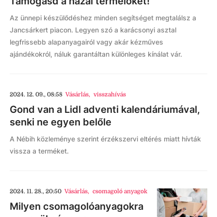
Támogasd a hazai termelőket!
Az ünnepi készülődéshez minden segítséget megtalálsz a
Jancsárkert piacon. Legyen szó a karácsonyi asztal
legfrissebb alapanyagairól vagy akár kézműves
ajándékokról, náluk garantáltan különleges kínálat vár.
2024. 12. 09., 08:58
Vásárlás
,
visszahívás
Gond van a Lidl adventi kalendáriumával,
senki ne egyen belőle
A Nébih közleménye szerint érzékszervi eltérés miatt hívták
vissza a terméket.
2024. 11. 28., 20:50
Vásárlás
,
csomagoló anyagok
Milyen csomagolóanyagokra