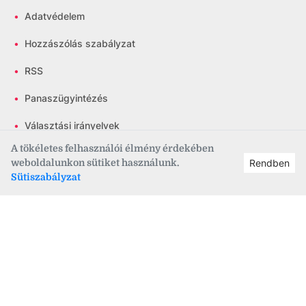
•
Adatvédelem
•
Hozzászólás szabályzat
•
RSS
•
Panaszügyintézés
•
Választási irányelvek
A tökéletes felhasználói élmény érdekében
weboldalunkon sütiket használunk.
Rendben
Sütiszabályzat
Csatlakozz közösségünkhöz!