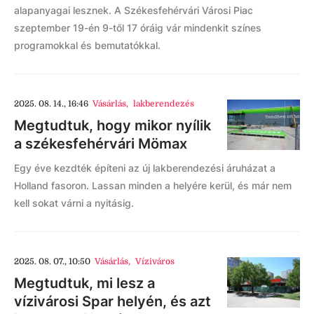
alapanyagai lesznek. A Székesfehérvári Városi Piac
szeptember 19-én 9-től 17 óráig vár mindenkit színes
programokkal és bemutatókkal.
2025. 08. 14., 16:46
Vásárlás
,
lakberendezés
Megtudtuk, hogy mikor nyílik
a székesfehérvári Mömax
Egy éve kezdték építeni az új lakberendezési áruházat a
Holland fasoron. Lassan minden a helyére kerül, és már nem
kell sokat várni a nyitásig.
2025. 08. 07., 10:50
Vásárlás
,
Víziváros
Megtudtuk, mi lesz a
vízivárosi Spar helyén, és azt