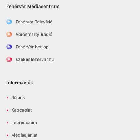
Fehérvár Médiacentrum
Fehérvár Televízió
Vörösmarty Rádió
FehérVár hetilap
szekesfehervar.hu
Információk
•
Rólunk
•
Kapcsolat
•
Impresszum
•
Médiaajánlat