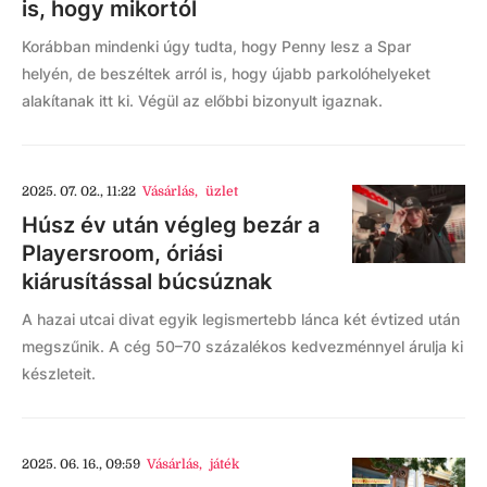
is, hogy mikortól
Korábban mindenki úgy tudta, hogy Penny lesz a Spar
helyén, de beszéltek arról is, hogy újabb parkolóhelyeket
alakítanak itt ki. Végül az előbbi bizonyult igaznak.
2025. 07. 02., 11:22
Vásárlás
,
üzlet
Húsz év után végleg bezár a
Playersroom, óriási
kiárusítással búcsúznak
A hazai utcai divat egyik legismertebb lánca két évtized után
megszűnik. A cég 50–70 százalékos kedvezménnyel árulja ki
készleteit.
2025. 06. 16., 09:59
Vásárlás
,
játék