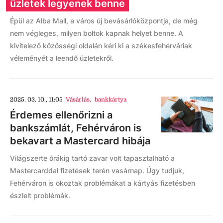
üzletek legyenek benne
Épül az Alba Mall, a város új bevásárlóközpontja, de még
nem végleges, milyen boltok kapnak helyet benne. A
kivitelező közösségi oldalán kéri ki a székesfehérváriak
véleményét a leendő üzletekről.
2025. 03. 10., 11:05
Vásárlás
,
bankkártya
Érdemes ellenőrizni a
bankszámlát, Fehérváron is
bekavart a Mastercard hibája
Világszerte órákig tartó zavar volt tapasztalható a
Mastercarddal fizetések terén vasárnap. Úgy tudjuk,
Fehérváron is okoztak problémákat a kártyás fizetésben
észlelt problémák.