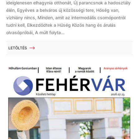
ideiglenesen elhagynia otthonát, Új parancsnok a hadosztály
élén, Egyéves a belváros új közösségi tere, Hőség van,
vízhiány nincs, Minden, amit az intermodális csomópontról
tudni kell, Elkezdődtek a Hűség Közös hang és árulás
olvasópróbái, A múlt folyta...
LETÖLTÉS