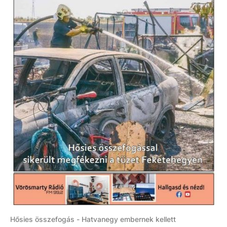
Hősies összefogás - Hatvanegy embernek kellett