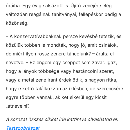
óráiba. Egy évig salsázott is. Újító zenéjére elég
változóan reagálnak tanítványai, fellépéskor pedig a
közönség.
– A konzervatívabbaknak persze kevésbé tetszik, és
közülük többen is mondták, hogy jó, amit csinálok,
de miért ilyen rossz zenére táncolunk? – árulta el
nevetve. – Ez engem egy cseppet sem zavar. Igaz,
hogy a lányok többsége vagy hastáncolni szeret,
vagy a metál zene iránt érdeklődik, s nagyon ritka,
hogy e kettő találkozzon az ízlésben, de szerencsére
egyre többen vannak, akiket sikerül egy kicsit
„átnevelni”.
A sorozat összes cikkét ide kattintva olvashatod el:
Testszobrászat