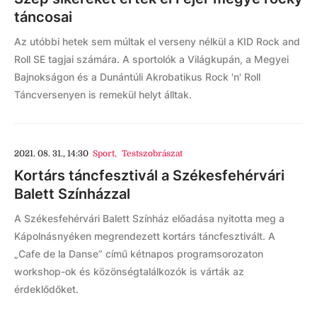
táncosai
Az utóbbi hetek sem múltak el verseny nélkül a KID Rock and
Roll SE tagjai számára. A sportolók a Világkupán, a Megyei
Bajnokságon és a Dunántúli Akrobatikus Rock 'n' Roll
Táncversenyen is remekül helyt álltak.
2021. 08. 31., 14:30
Sport
,
Testszobrászat
Kortárs táncfesztivál a Székesfehérvári
Balett Színházzal
A Székesfehérvári Balett Színház előadása nyitotta meg a
Kápolnásnyéken megrendezett kortárs táncfesztivált. A
„Cafe de la Danse” című kétnapos programsorozaton
workshop-ok és közönségtalálkozók is várták az
érdeklődőket.