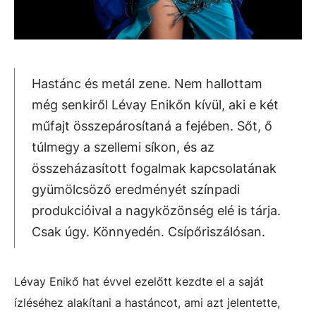
Hastánc és metál zene. Nem hallottam
még senkiről Lévay Enikőn kívül, aki e két
műfajt összepárosítaná a fejében. Sőt, ő
túlmegy a szellemi síkon, és az
összeházasított fogalmak kapcsolatának
gyümölcsöző eredményét színpadi
produkcióival a nagyközönség elé is tárja.
Csak úgy. Könnyedén. Csípőriszálósan.
Lévay Enikő hat évvel ezelőtt kezdte el a saját
ízléséhez alakítani a hastáncot, ami azt jelentette,