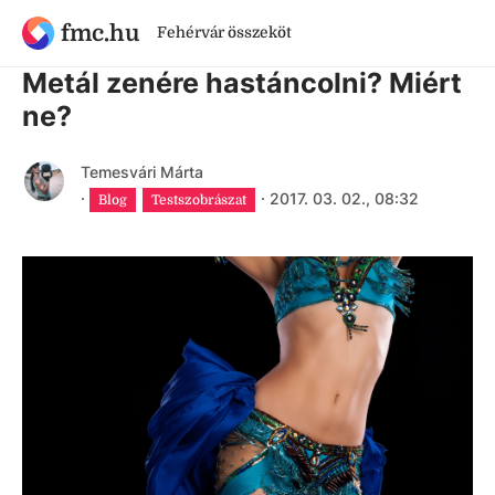
fmc.hu
Fehérvár összeköt
9 évnél régebbi cikk
Metál zenére hastáncolni? Miért
ne?
Temesvári Márta
·
·
2017. 03. 02., 08:32
Blog
Testszobrászat