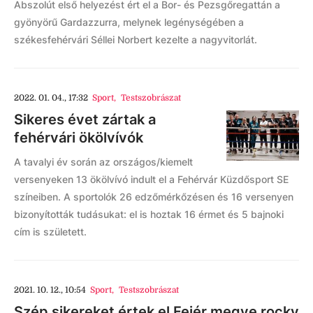
Abszolút első helyezést ért el a Bor- és Pezsgőregattán a
gyönyörű Gardazzurra, melynek legénységében a
székesfehérvári Séllei Norbert kezelte a nagyvitorlát.
2022. 01. 04., 17:32
Sport
,
Testszobrászat
Sikeres évet zártak a
fehérvári ökölvívók
A tavalyi év során az országos/kiemelt
versenyeken 13 ökölvívó indult el a Fehérvár Küzdősport SE
színeiben. A sportolók 26 edzőmérkőzésen és 16 versenyen
bizonyították tudásukat: el is hoztak 16 érmet és 5 bajnoki
cím is született.
2021. 10. 12., 10:54
Sport
,
Testszobrászat
Szép sikereket értek el Fejér megye rocky