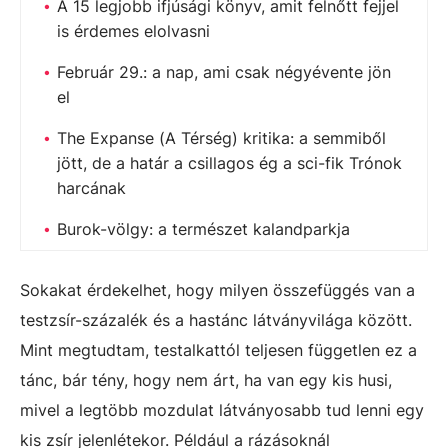
A 15 legjobb ifjúsági könyv, amit felnőtt fejjel
is érdemes elolvasni
Február 29.: a nap, ami csak négyévente jön
el
The Expanse (A Térség) kritika: a semmiből
jött, de a határ a csillagos ég a sci-fik Trónok
harcának
Burok-völgy: a természet kalandparkja
Sokakat érdekelhet, hogy milyen összefüggés van a
testzsír-százalék és a hastánc látványvilága között.
Mint megtudtam, testalkattól teljesen független ez a
tánc, bár tény, hogy nem árt, ha van egy kis husi,
mivel a legtöbb mozdulat látványosabb tud lenni egy
kis zsír jelenlétekor. Például a rázásoknál