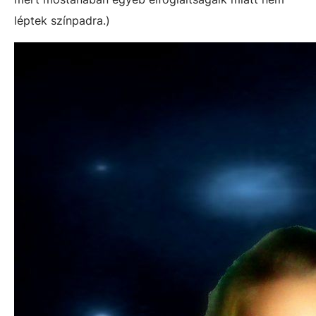
léptek színpadra.)