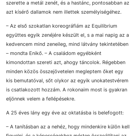
szerette a metál zenét, és a hastánc, pontosabban az
azt kísérő dallamok nem illettek személyiségéhez.
– Az első szokatlan koreográfiám az Equilibrium
együttes egyik zenéjére készült el, s a mai napig az a
kedvencem mind zeneileg, mind látvány tekintetében
– mondta Enikő. – A családom egyébként
kimondottan szereti azt, ahogy táncolok. Régebben
minden közös összejövetelen megleptem őket egy
kis bemutatóval, sőt olykor az egyik unokatestvérem
is csatlakozott hozzám. A rokonaim most is gyakran
eljönnek velem a fellépésekre.
A 25 éves lány egy éve az oktatásba is belefogott:
– A tanításban az a nehéz, hogy mindenkire külön kell
figyelni, és a képességekhez mérten összeállítani az