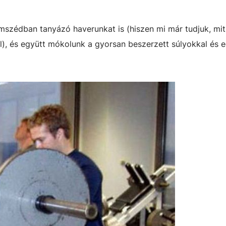
szédban tanyázó haverunkat is (hiszen mi már tudjuk, mi
al), és együtt mókolunk a gyorsan beszerzett súlyokkal és 