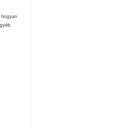
t hogyan
egyéb