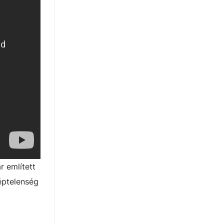
r említett
éptelenség