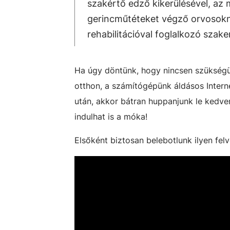
szakértő edző kikerülésével, az
gerincműtéteket végző orvosokn
rehabilitációval foglalkozó sz
Ha úgy döntünk, hogy nincsen szükségü
otthon, a számítógépünk áldásos Intern
után, akkor bátran huppanjunk le kedven
indulhat is a móka!
Elsőként biztosan belebotlunk ilyen fel