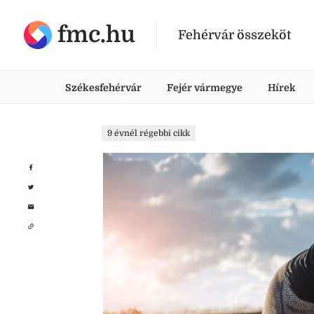
fmc.hu
Fehérvár összeköt
Székesfehérvár
Fejér vármegye
Hírek
9 évnél régebbi cikk