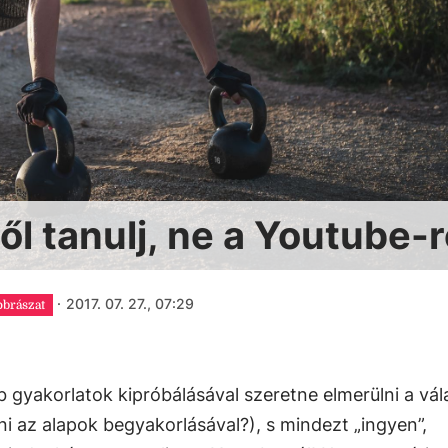
l tanulj, ne a Youtube-r
·
2017. 07. 27., 07:29
obrászat
 gyakorlatok kipróbálásával szeretne elmerülni a vál
i az alapok begyakorlásával?), s mindezt „ingyen”,