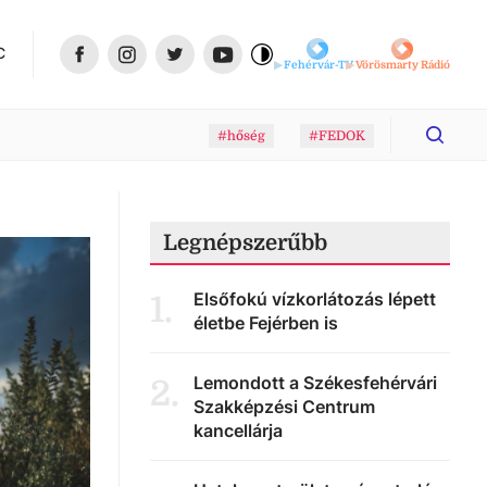
C
Fehérvár-TV
Vörösmarty Rádió
#hőség
#FEDOK
Legnépszerűbb
Elsőfokú vízkorlátozás lépett
1
.
életbe Fejérben is
Lemondott a Székesfehérvári
2
.
Szakképzési Centrum
kancellárja