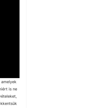
, amelyek
iért is ne
vételeket,
sökkentsük