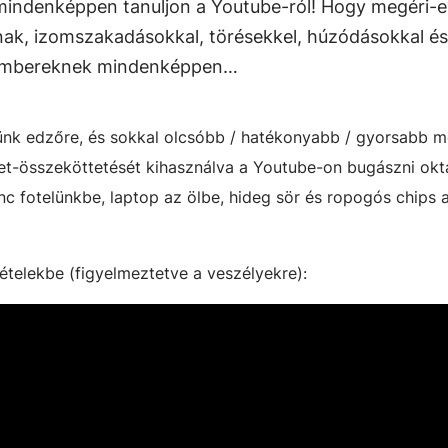
 mindenképpen tanuljon a Youtube-ról! Hogy megéri-e
ak, izomszakadásokkal, törésekkel, húzódásokkal és
akembereknek mindenképpen…
nk edzőre, és sokkal olcsóbb / hatékonyabb / gyorsabb 
et-összeköttetését kihasználva a Youtube-on bugászni okt
c fotelünkbe, laptop az ölbe, hideg sör és ropogós chips 
vételekbe (figyelmeztetve a veszélyekre):