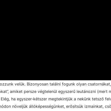
alkozzunk velük. Bizonyosan találni fogunk olyan csatornákat
at”, amiket persze végtelenül egyszerű leutánozni (mert m
. Elég, ha egyszer-kétszer megtekintjük a nekünk tetsző fel
 módon növeljük állóképességünket, erősítsük izmainkat, c