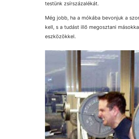
testünk zsírszázalékát.
Még jobb, ha a mókába bevonjuk a szom
kell, s a tudást illő megosztani másokk
eszközökkel.