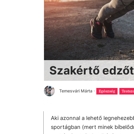
Szakértő edzőtő
Temesvári Márta
·
Egészség
Testsz
Aki azonnal a lehető legnehezebb
sportágban (mert minek bíbelődn