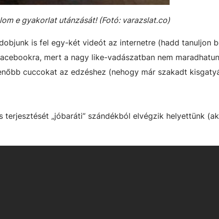
om e gyakorlat utánzását! (Fotó: varazslat.co)
dobjunk is fel egy-két videót az internetre (hadd tanuljon 
 a facebookra, mert a nagy like-vadászatban nem maradhatunk
menőbb cuccokat az edzéshez (nehogy már szakadt kisgaty
terjesztését „jóbaráti” szándékból elvégzik helyettünk (ak