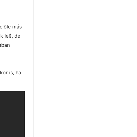
belőle más
 le!), de
ában
kor is, ha