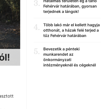
Hatalmas területen ég a tarló
3
.
Fehérvár határában, gyorsan
terjednek a lángok!
Több lakó már el kellett hagyja
4
.
otthonát, a házak felé terjed a
tűz Fehérvár határában
Bevezetik a pénteki
5
.
ól!
munkarendet az
önkormányzati
intézményeknél és cégeknél
asztott