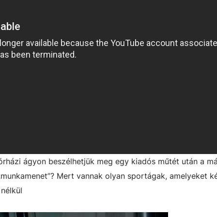
kórházi ágyon beszélhetjük meg egy kiadós műtét után a má
 „munkamenet”? Mert vannak olyan sportágak, amelyeket k
nélkül