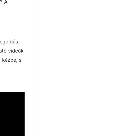
? A
megoldás
ató videók
a kézbe, s