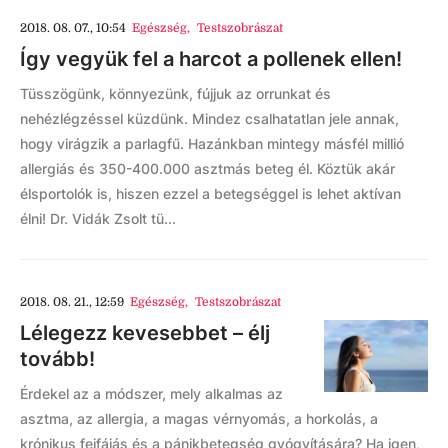
2018. 08. 07., 10:54
Egészség
,
Testszobrászat
Így vegyük fel a harcot a pollenek ellen!
Tüsszögünk, könnyezünk, fújjuk az orrunkat és
nehézlégzéssel küzdünk. Mindez csalhatatlan jele annak,
hogy virágzik a parlagfű. Hazánkban mintegy másfél millió
allergiás és 350-400.000 asztmás beteg él. Köztük akár
élsportolók is, hiszen ezzel a betegséggel is lehet aktívan
élni! Dr. Vidák Zsolt tü...
2018. 08. 21., 12:59
Egészség
,
Testszobrászat
Lélegezz kevesebbet – élj
tovább!
Érdekel az a módszer, mely alkalmas az
asztma, az allergia, a magas vérnyomás, a horkolás, a
krónikus fejfájás és a pánikbetegség gyógyítására? Ha igen,