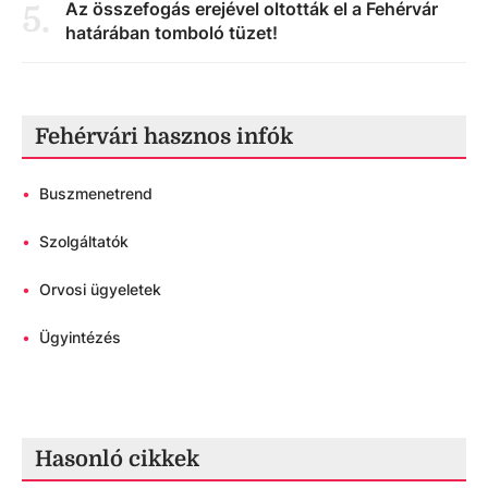
Az összefogás erejével oltották el a Fehérvár
5
.
határában tomboló tüzet!
Fehérvári hasznos infók
•
Buszmenetrend
•
Szolgáltatók
•
Orvosi ügyeletek
•
Ügyintézés
Hasonló cikkek