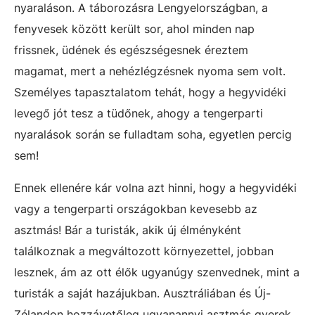
nyaraláson. A táborozásra Lengyelországban, a
fenyvesek között került sor, ahol minden nap
frissnek, üdének és egészségesnek éreztem
magamat, mert a nehézlégzésnek nyoma sem volt.
Személyes tapasztalatom tehát, hogy a hegyvidéki
levegő jót tesz a tüdőnek, ahogy a tengerparti
nyaralások során se fulladtam soha, egyetlen percig
sem!
Ennek ellenére kár volna azt hinni, hogy a hegyvidéki
vagy a tengerparti országokban kevesebb az
asztmás! Bár a turisták, akik új élményként
találkoznak a megváltozott környezettel, jobban
lesznek, ám az ott élők ugyanúgy szenvednek, mint a
turisták a saját hazájukban. Ausztráliában és Új-
Zélandon hozzávetőleg ugyanannyi asztmás gyerek