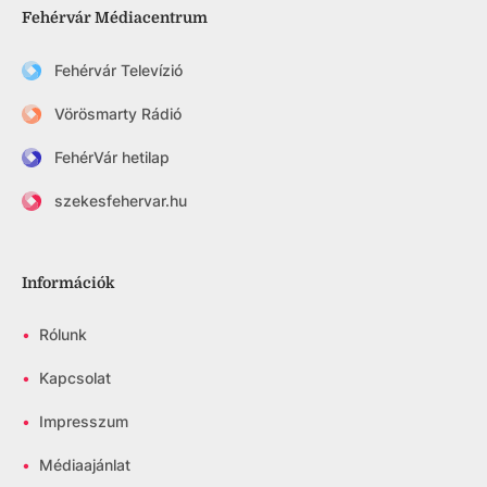
Fehérvár Médiacentrum
Fehérvár Televízió
Vörösmarty Rádió
FehérVár hetilap
szekesfehervar.hu
Információk
•
Rólunk
•
Kapcsolat
•
Impresszum
•
Médiaajánlat