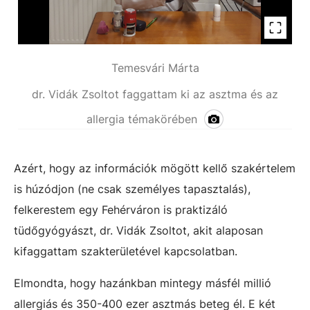
Temesvári Márta
dr. Vidák Zsoltot faggattam ki az asztma és az
allergia témakörében
Azért, hogy az információk mögött kellő szakértelem
is húzódjon (ne csak személyes tapasztalás),
felkerestem egy Fehérváron is praktizáló
tüdőgyógyászt, dr. Vidák Zsoltot, akit alaposan
kifaggattam szakterületével kapcsolatban.
Elmondta, hogy hazánkban mintegy másfél millió
allergiás és 350-400 ezer asztmás beteg él. E két