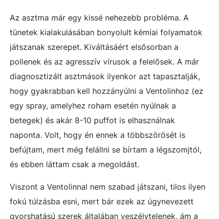
Az asztma már egy kissé nehezebb probléma. A
tünetek kialakulásában bonyolult kémiai folyamatok
játszanak szerepet. Kiváltásáért elsősorban a
pollenek és az agresszív vírusok a felelősek. A már
diagnosztizált asztmások ilyenkor azt tapasztalják,
hogy gyakrabban kell hozzányúlni a Ventolinhoz (ez
egy spray, amelyhez roham esetén nyúlnak a
betegek) és akár 8-10 puffot is elhasználnak
naponta. Volt, hogy én ennek a többszörösét is
befújtam, mert még felállni se bírtam a légszomjtól,
és ebben láttam csak a megoldást.
Viszont a Ventolinnal nem szabad játszani, tilos ilyen
fokú túlzásba esni, mert bár ezek az úgynevezett
gyorshatású szerek általában veszélytelenek, ám a