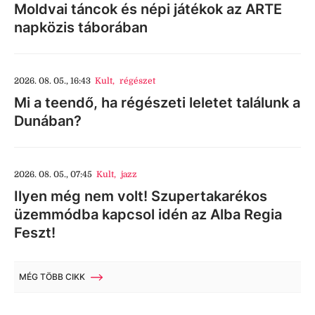
Moldvai táncok és népi játékok az ARTE
napközis táborában
2026. 08. 05., 16:43
Kult
,
régészet
Mi a teendő, ha régészeti leletet találunk a
Dunában?
2026. 08. 05., 07:45
Kult
,
jazz
Ilyen még nem volt! Szupertakarékos
üzemmódba kapcsol idén az Alba Regia
Feszt!
MÉG TÖBB CIKK