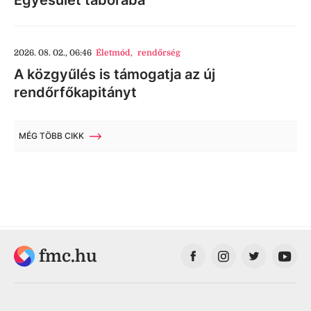
Egyesület táborába
2026. 08. 02., 06:46
Életmód
,
rendőrség
A közgyűlés is támogatja az új
rendőrfőkapitányt
MÉG TÖBB CIKK
fmc.hu