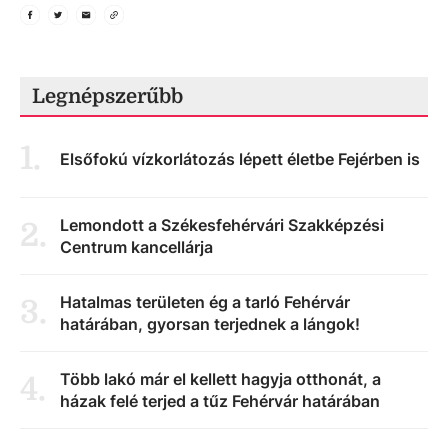
Legnépszerűbb
1
.
Elsőfokú vízkorlátozás lépett életbe Fejérben is
Lemondott a Székesfehérvári Szakképzési
2
.
Centrum kancellárja
Hatalmas területen ég a tarló Fehérvár
3
.
határában, gyorsan terjednek a lángok!
Több lakó már el kellett hagyja otthonát, a
4
.
házak felé terjed a tűz Fehérvár határában