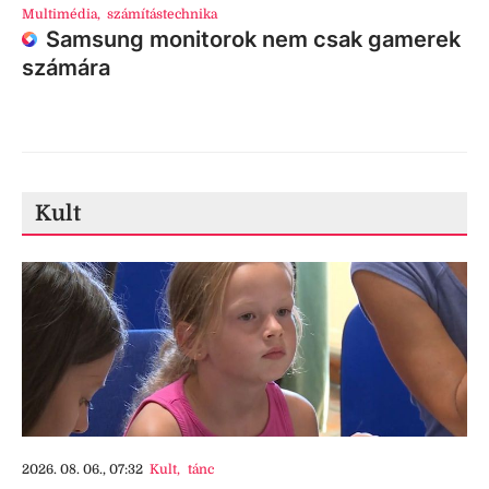
Multimédia
,
számítástechnika
Samsung monitorok nem csak gamerek
számára
Kult
2026. 08. 06., 07:32
Kult
,
tánc