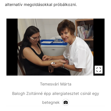
alternatív megoldásokkal próbálkozni.
Temesvári Márta
Balogh Zoltánné épp allergiatesztet csinál egy
betegnek