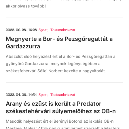
akkor olvass tovább!
2022. 06. 28., 16:28
Sport
,
Testszobrászat
Megnyerte a Bor- és Pezsgőregattát a
Gardazzurra
Abszolút első helyezést ért el a Bor- és Pezsgőregattán a
gyönyörű Gardazzurra, melynek legénységében a
székesfehérvári Séllei Norbert kezelte a nagyvitorlát.
2022. 04. 26., 14:54
Sport
,
Testszobrászat
Arany és ezüst is került a Predator
székesfehérvári súlyemelőihez az OB-n
Második helyezést ért el Berényi Botond az iskolás OB-n.
Mestere, Molnár Attila pedig aranyérmet szerzett a Masters