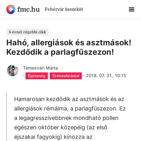
fmc.hu
Fehérvár összeköt
8 évnél régebbi cikk
Hahó, allergiások és asztmások!
Kezdődik a parlagfűszezon!
Temesvári Márta
·
·
2018. 07. 31., 10:15
Egészség
Testszobrászat
Hamarosan kezdődik az asztmások és az
allergiások rémálma, a parlagfűszezon. Ez
a legagresszívebbnek mondható pollen
egészen október közepéig (az első
éjszakai fagyokig) kínozza az