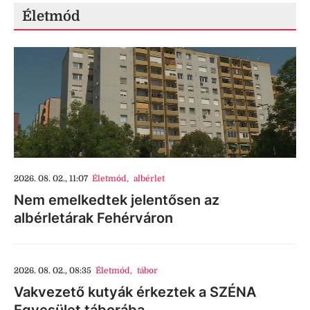
Életmód
2026. 08. 02., 11:07
Életmód
,
albérlet
Nem emelkedtek jelentősen az
albérletárak Fehérváron
2026. 08. 02., 08:35
Életmód
,
tábor
Vakvezető kutyák érkeztek a SZÉNA