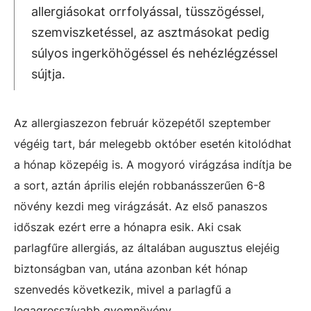
allergiásokat orrfolyással, tüsszögéssel,
szemviszketéssel, az asztmásokat pedig
súlyos ingerköhögéssel és nehézlégzéssel
sújtja.
Az allergiaszezon február közepétől szeptember
végéig tart, bár melegebb október esetén kitolódhat
a hónap közepéig is. A mogyoró virágzása indítja be
a sort, aztán április elején robbanásszerűen 6-8
növény kezdi meg virágzását. Az első panaszos
időszak ezért erre a hónapra esik. Aki csak
parlagfűre allergiás, az általában augusztus elejéig
biztonságban van, utána azonban két hónap
szenvedés következik, mivel a parlagfű a
legagresszívabb gyomnövény.