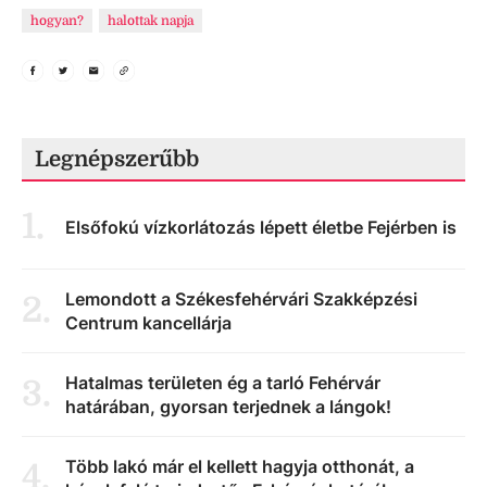
hogyan?
halottak napja
Legnépszerűbb
1
.
Elsőfokú vízkorlátozás lépett életbe Fejérben is
Lemondott a Székesfehérvári Szakképzési
2
.
Centrum kancellárja
Hatalmas területen ég a tarló Fehérvár
3
.
határában, gyorsan terjednek a lángok!
Több lakó már el kellett hagyja otthonát, a
4
.