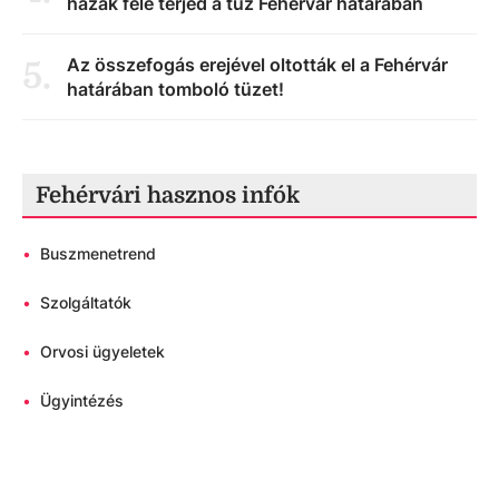
házak felé terjed a tűz Fehérvár határában
Az összefogás erejével oltották el a Fehérvár
5
.
határában tomboló tüzet!
Fehérvári hasznos infók
•
Buszmenetrend
•
Szolgáltatók
•
Orvosi ügyeletek
•
Ügyintézés