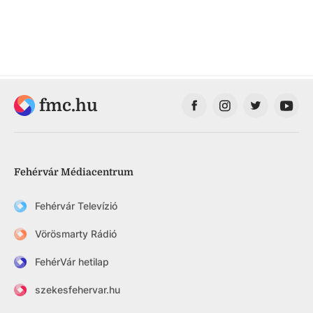
fmc.hu
Fehérvár Médiacentrum
Fehérvár Televízió
Vörösmarty Rádió
FehérVár hetilap
szekesfehervar.hu