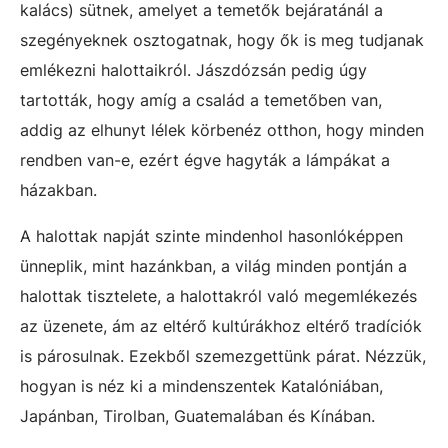
kalács) sütnek, amelyet a temetők bejáratánál a
szegényeknek osztogatnak, hogy ők is meg tudjanak
emlékezni halottaikról. Jászdózsán pedig úgy
tartották, hogy amíg a család a temetőben van,
addig az elhunyt lélek körbenéz otthon, hogy minden
rendben van-e, ezért égve hagyták a lámpákat a
házakban.
A halottak napját szinte mindenhol hasonlóképpen
ünneplik, mint hazánkban, a világ minden pontján a
halottak tisztelete, a halottakról való megemlékezés
az üzenete, ám az eltérő kultúrákhoz eltérő tradíciók
is párosulnak. Ezekből szemezgettünk párat. Nézzük,
hogyan is néz ki a mindenszentek Katalóniában,
Japánban, Tirolban, Guatemalában és Kínában.