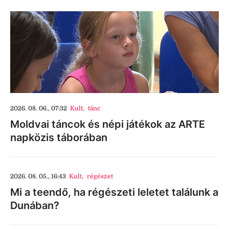
2026. 08. 06., 07:32
Kult
,
tánc
Moldvai táncok és népi játékok az ARTE
napközis táborában
2026. 08. 05., 16:43
Kult
,
régészet
Mi a teendő, ha régészeti leletet találunk a
Dunában?