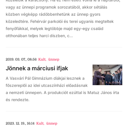
vagy az ünnepi programok sorozatából, akkor sétálás
közben végképp rádöbbenhetünk az ünnep gyors
közeledtére. Fehérvár parkolói és terei ugyanis megteltek
fenyőfákkal, melyek legtöbbje majd egy-egy család
otthonában teljes harci díszben, c...
2019. 03. 07., 08:56
Kult
,
ünnep
Jönnek a márciusi ifjak
A Vasvári Pál Gimnázium diákjai lesznek a
főszereplői az idei utcaszínházi előadásnak
a nemzeti ünnepen. A produkciót ezúttal is Matuz János írta
és rendezte.
2023. 12. 19., 16:14
Kult
,
ünnep