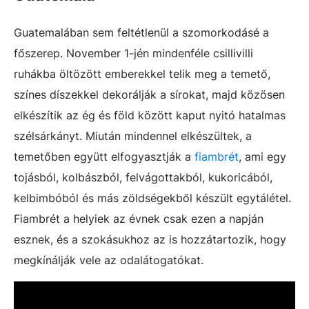
Guatemalában sem feltétlenül a szomorkodásé a
főszerep. November 1-jén mindenféle csillivilli
ruhákba öltözött emberekkel telik meg a temető,
színes díszekkel dekorálják a sírokat, majd közösen
elkészítik az ég és föld között kaput nyitó hatalmas
szélsárkányt. Miután mindennel elkészültek, a
temetőben együtt elfogyasztják a
fiambrét
, ami egy
tojásból, kolbászból, felvágottakból, kukoricából,
kelbimbóból és más zöldségekből készült egytálétel.
Fiambrét a helyiek az évnek csak ezen a napján
esznek, és a szokásukhoz az is hozzátartozik, hogy
megkínálják vele az odalátogatókat.