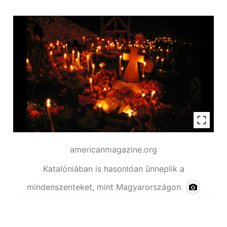
americanmagazine.org
Katalóniában is hasonlóan ünneplik a
mindenszenteket, mint Magyarországon