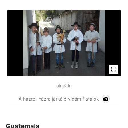
ainet.in
A házról-házra járkáló vidám fiatalok
Guatemala