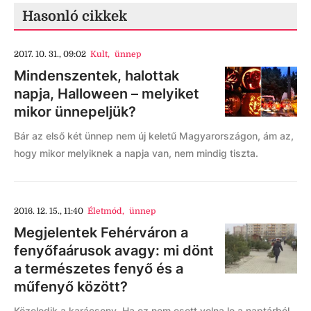
Hasonló cikkek
2017. 10. 31., 09:02
Kult
,
ünnep
Mindenszentek, halottak
napja, Halloween – melyiket
mikor ünnepeljük?
Bár az első két ünnep nem új keletű Magyarországon, ám az,
hogy mikor melyiknek a napja van, nem mindig tiszta.
2016. 12. 15., 11:40
Életmód
,
ünnep
Megjelentek Fehérváron a
fenyőfaárusok avagy: mi dönt
a természetes fenyő és a
műfenyő között?
Közeledik a karácsony. Ha ez nem esett volna le a naptárból,