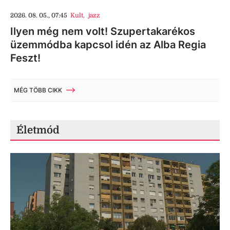
2026. 08. 05., 07:45
Kult
,
jazz
Ilyen még nem volt! Szupertakarékos
üzemmódba kapcsol idén az Alba Regia
Feszt!
MÉG TÖBB CIKK
Életmód