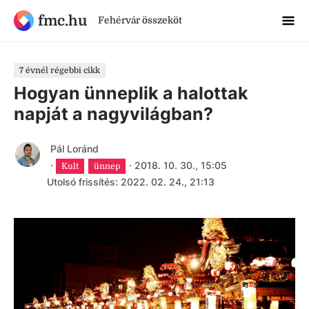
fmc.hu
Fehérvár összeköt
7 évnél régebbi cikk
Hogyan ünneplik a halottak
napját a nagyvilágban?
Pál Loránd
·
·
2018. 10. 30., 15:05
Kult
ünnep
Utolsó frissítés: 2022. 02. 24., 21:13