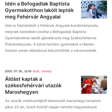
Idén a Befogadlak Baptista
Gyermekotthon lakóit lepték
meg Fehérvár Angyalai
Idén is folytatódott a Fehérvár Angyalai kezdeményezés,
melynek keretében ezúttal a Befogadlak Baptista
Gyermekotthon lakóit ajándékozta meg Székesfehérvár
Önkormányzata. A közel harminc gyermeket a Hiemer-
házban zenés előadással köszöntötték a városvezetők.
2025. 07. 26., 12:48
Kult
,
ünnep
Áldást kaptak a
székesfehérvári utazók
Maroshegyen
Az utazók védőszentjéről elnevezett maroshegyi templom
július 25-én, Szent Kristóf napján tartotta hagyományos