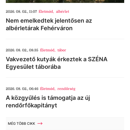
2026. 08. 02., 11:07
Életmód
,
albérlet
Nem emelkedtek jelentősen az
albérletárak Fehérváron
2026. 08. 02., 08:35
Életmód
,
tábor
Vakvezető kutyák érkeztek a SZÉNA
Egyesület táborába
2026. 08. 02., 06:46
Életmód
,
rendőrség
A közgyűlés is támogatja az új
rendőrfőkapitányt
MÉG TÖBB CIKK