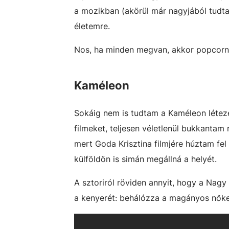
a mozikban (akörül már nagyjából tudtam
életemre.
Nos, ha minden megvan, akkor popcorn, 
Kaméleon
Sokáig nem is tudtam a Kaméleon léte
filmeket, teljesen véletlenül bukkantam 
mert Goda Krisztina filmjére húztam fe
külföldön is simán megállná a helyét.
A sztoriról röviden annyit, hogy a Nagy
a kenyerét: behálózza a magányos nőke