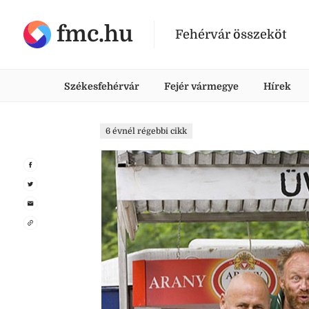
fmc.hu
Fehérvár összeköt
Székesfehérvár
Fejér vármegye
Hírek
6 évnél régebbi cikk