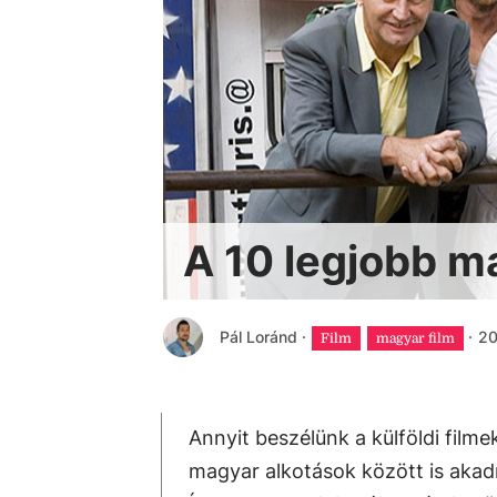
A 10 legjobb m
Pál Loránd
·
·
20
Film
magyar film
Annyit beszélünk a külföldi film
magyar alkotások között is aka