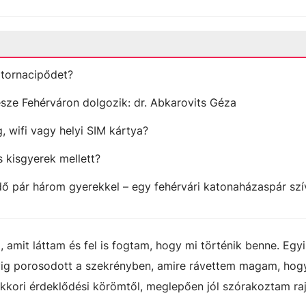
tornacipődet?
sze Fehérváron dolgozik: dr. Abkarovits Géza
 wifi vagy helyi SIM kártya?
 kisgyerek mellett?
ő pár három gyerekkel – egy fehérvári katonaházaspár sz
m, amit láttam és fel is fogtam, hogy mi történik benne. Egy
vig porosodott a szekrényben, amire rávettem magam, hog
akkori érdeklődési körömtől, meglepően jól szórakoztam raj