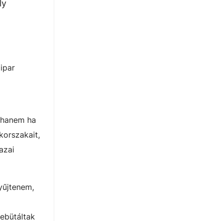
ly
ipar
 hanem ha
korszakait,
azai
yűjtenem,
debütáltak