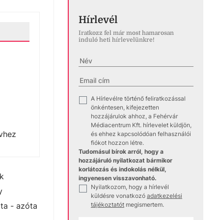
Hírlevél
Iratkozz fel már most hamarosan
induló heti hírlevelünkre!
A Hírlevélre történő feliratkozással
✓
önkéntesen, kifejezetten
hozzájárulok ahhoz, a Fehérvár
Médiacentrum Kft. hírlevelet küldjön,
ívhez
és ehhez kapcsolódóan felhasználói
fiókot hozzon létre.
Tudomásul bírok arról, hogy a
hozzájáruló nyilatkozat bármikor
korlátozás és indokolás nélkül,
ik
ingyenesen visszavonható.
Nyilatkozom, hogy a hírlevél
✓
y
küldésre vonatkozó
adatkezelési
tájékoztatót
megismertem.
ta - azóta