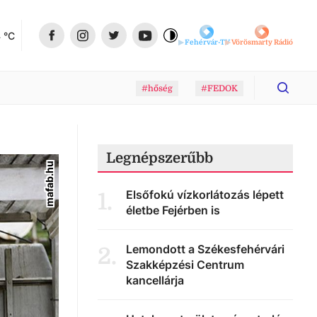
4
 °C
Fehérvár-TV
Vörösmarty Rádió
#hőség
#FEDOK
Legnépszerűbb
mafab.hu
Elsőfokú vízkorlátozás lépett
1
.
életbe Fejérben is
Lemondott a Székesfehérvári
2
.
Szakképzési Centrum
kancellárja