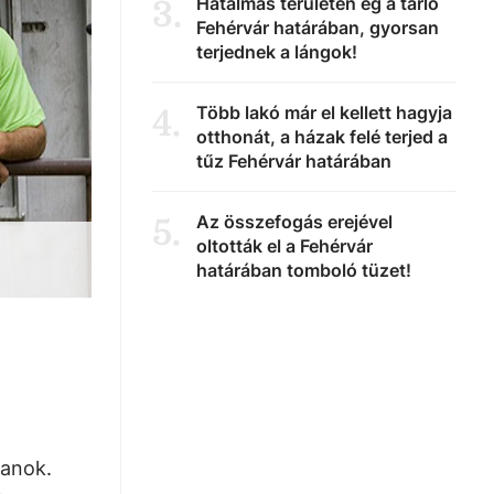
Hatalmas területen ég a tarló
3
.
Fehérvár határában, gyorsan
terjednek a lángok!
Több lakó már el kellett hagyja
4
.
otthonát, a házak felé terjed a
tűz Fehérvár határában
Az összefogás erejével
5
.
oltották el a Fehérvár
határában tomboló tüzet!
a
lanok.