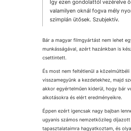
Így ezen gondolattól vezérelve 
valamilyen oknál fogva mély nyo
szimplán ütősek. Szubjektív.
Bár a magyar filmgyártást nem lehet egy
munkásságával, azért hazánkban is kés
csettintett.
És most nem feltétlenül a közelmúltbéli 
visszamegyünk a kezdetekhez, majd szé
akkor egyértelműen kiderül, hogy bár v
alkotásokra és elért eredményeikre.
Éppen ezért igencsak nagy bajban lenné
ugyanis számos nemzetközileg díjazott 
tapasztalataimra hagyatkoztam, és olyan