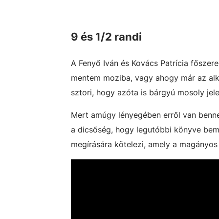
9 és 1/2 randi
A Fenyő Iván és Kovács Patrícia főszerep
mentem moziba, vagy ahogy már az alkotá
sztori, hogy azóta is bárgyú mosoly jel
Mert amúgy lényegében erről van benne s
a dicsőség, hogy legutóbbi könyve bemu
megírására kötelezi, amely a magányos n