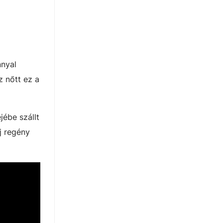
nnyal
z nőtt ez a
jébe szállt
j regény