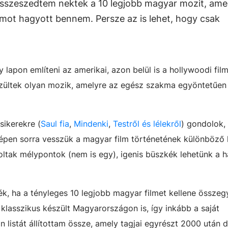
összeszedtem nektek a 10 legjobb magyar mozit, ame
mot hagyott bennem. Persze az is lehet, hogy csak
 lapon említeni az amerikai, azon belül is a hollywoodi film
zültek olyan mozik, amelyre az egész szakma egyöntetűen
sikerekre (
Saul fia
,
Mindenki
,
Testről és lélekről
) gondolok,
pen sorra vesszük a magyar film történetének különböző 
oltak mélypontok (nem is egy), igenis büszkék lehetünk a h
k, ha a tényleges 10 legjobb magyar filmet kellene összeg
klasszikus készült Magyarországon is, így inkább a saját
 listát állítottam össze, amely tagjai egyrészt 2000 után 