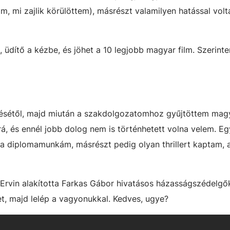
, mi zajlik körülöttem), másrészt valamilyen hatással volt
üdítő a kézbe, és jöhet a 10 legjobb magyar film. Szerint
zésétől, majd miután a szakdolgozatomhoz gyűjtöttem mag
rá, és ennél jobb dolog nem is történhetett volna velem. Eg
l a diplomamunkám, másrészt pedig olyan thrillert kaptam, 
 Ervin alakította Farkas Gábor hivatásos házasságszédelgő
t, majd lelép a vagyonukkal. Kedves, ugye?