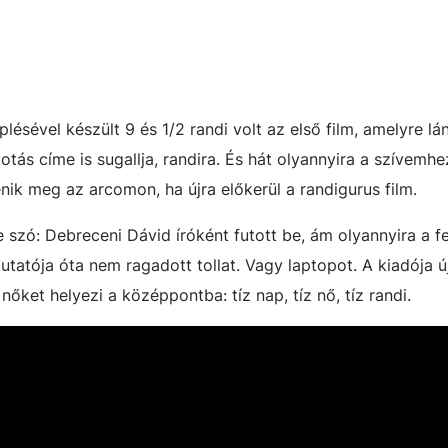
lésével készült 9 és 1/2 randi volt az első film, amelyre lá
s címe is sugallja, randira. És hát olyannyira a szívemhe
enik meg az arcomon, ha újra előkerül a randigurus film.
zó: Debreceni Dávid íróként futott be, ám olyannyira a fe
tatója óta nem ragadott tollat. Vagy laptopot. A kiadója ú
őket helyezi a középpontba: tíz nap, tíz nő, tíz randi.