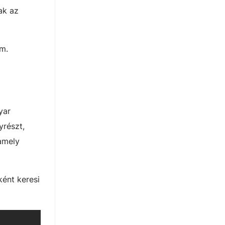
ak az
em.
yar
yrészt,
amely
ként keresi