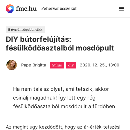
fmc.hu
Fehérvár összeköt
5 évnél régebbi cikk
DIY bútorfelújítás:
fésülködőasztalból mosdópult
Papp Brigitta
·
·
2020. 12. 25., 13:00
Stílus
diy
Ha nem találsz olyat, ami tetszik, akkor
csinálj magadnak! Így lett egy régi
fésülködőasztalból mosdópult a fürdőben.
Az megint úgy kezdődött, hogy az ár-érték-tetszési