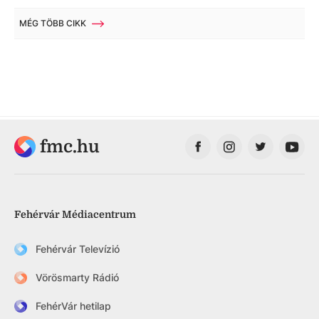
MÉG TÖBB CIKK
fmc.hu
Fehérvár Médiacentrum
Fehérvár Televízió
Vörösmarty Rádió
FehérVár hetilap