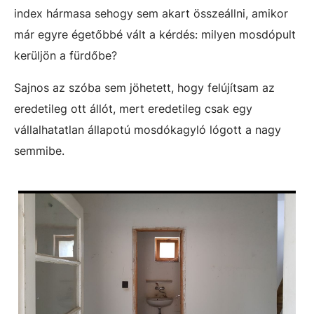
index hármasa sehogy sem akart összeállni, amikor
már egyre égetőbbé vált a kérdés: milyen mosdópult
kerüljön a fürdőbe?
Sajnos az szóba sem jöhetett, hogy felújítsam az
eredetileg ott állót, mert eredetileg csak egy
vállalhatatlan állapotú mosdókagyló lógott a nagy
semmibe.