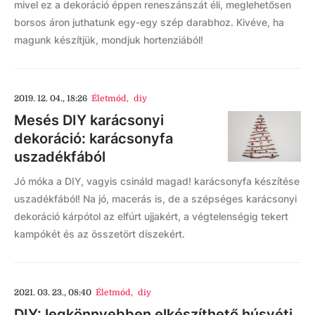
mivel ez a dekoráció éppen reneszánszát éli, meglehetősen
borsos áron juthatunk egy-egy szép darabhoz. Kivéve, ha
magunk készítjük, mondjuk hortenziából!
2019. 12. 04., 18:26
Életmód
,
diy
Mesés DIY karácsonyi
dekoráció: karácsonyfa
uszadékfából
Jó móka a DIY, vagyis csináld magad! karácsonyfa készítése
uszadékfából! Na jó, macerás is, de a szépséges karácsonyi
dekoráció kárpótol az elfúrt ujjakért, a végtelenségig tekert
kampókét és az összetört díszekért.
2021. 03. 23., 08:40
Életmód
,
diy
DIY: legkönnyebben elkészíthető húsvéti