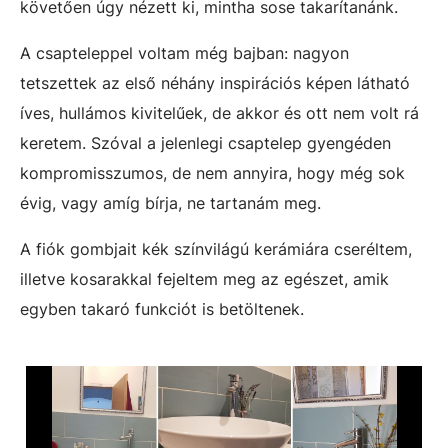
követően úgy nézett ki, mintha sose takarítanánk.
A csapteleppel voltam még bajban: nagyon
tetszettek az első néhány inspirációs képen látható
íves, hullámos kivitelűek, de akkor és ott nem volt rá
keretem. Szóval a jelenlegi csaptelep gyengéden
kompromisszumos, de nem annyira, hogy még sok
évig, vagy amíg bírja, ne tartanám meg.
A fiók gombjait kék színvilágú kerámiára cseréltem,
illetve kosarakkal fejeltem meg az egészet, amik
egyben takaró funkciót is betöltenek.