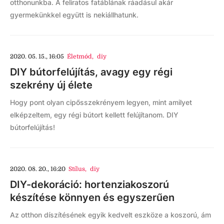
otthonunkba. A feliratos fatáblának ráadásul akár
gyermekünkkel együtt is nekiállhatunk.
2020. 05. 15., 16:05
Életmód
,
diy
DIY bútorfelújítás, avagy egy régi
szekrény új élete
Hogy pont olyan cipősszekrényem legyen, mint amilyet
elképzeltem, egy régi bútort kellett felújítanom. DIY
bútorfelújítás!
2020. 08. 20., 16:20
Stílus
,
diy
DIY-dekoráció: hortenziakoszorú
készítése könnyen és egyszerűen
Az otthon díszítésének egyik kedvelt eszköze a koszorú, ám