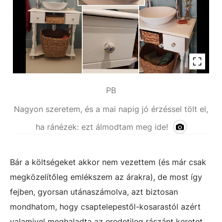
PB
Nagyon szeretem, és a mai napig jó érzéssel tölt el,
ha ránézek: ezt álmodtam meg ide!
Bár a költségeket akkor nem vezettem (és már csak
megközelítőleg emlékszem az árakra), de most így
fejben, gyorsan utánaszámolva, azt biztosan
mondhatom, hogy csaptelepestől-kosarastól azért
valamivel meghaladta az eredetileg rászánt keretet,