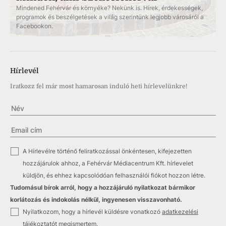
Mindened Fehérvár és környéke? Nekünk is. Hírek, érdekességek,
programok és beszélgetések a világ szerintünk legjobb városáról a
Facebookon.
Hírlevél
Iratkozz fel már most hamarosan induló heti hírlevelünkre!
✓
A Hírlevélre történő feliratkozással önkéntesen, kifejezetten
hozzájárulok ahhoz, a Fehérvár Médiacentrum Kft. hírlevelet
küldjön, és ehhez kapcsolódóan felhasználói fiókot hozzon létre.
Tudomásul bírok arról, hogy a hozzájáruló nyilatkozat bármikor
korlátozás és indokolás nélkül, ingyenesen visszavonható.
✓
Nyilatkozom, hogy a hírlevél küldésre vonatkozó
adatkezelési
tájékoztatót
megismertem.