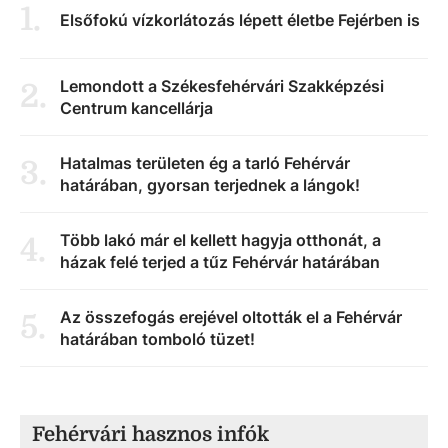
1
.
Elsőfokú vízkorlátozás lépett életbe Fejérben is
Lemondott a Székesfehérvári Szakképzési
2
.
Centrum kancellárja
Hatalmas területen ég a tarló Fehérvár
3
.
határában, gyorsan terjednek a lángok!
Több lakó már el kellett hagyja otthonát, a
4
.
házak felé terjed a tűz Fehérvár határában
Az összefogás erejével oltották el a Fehérvár
5
.
határában tomboló tüzet!
Fehérvári hasznos infók