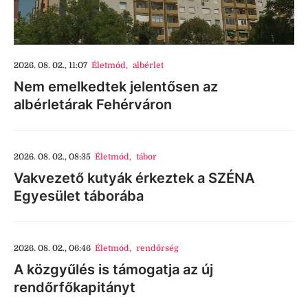
2026. 08. 02., 11:07
Életmód
,
albérlet
Nem emelkedtek jelentősen az
albérletárak Fehérváron
2026. 08. 02., 08:35
Életmód
,
tábor
Vakvezető kutyák érkeztek a SZÉNA
Egyesület táborába
2026. 08. 02., 06:46
Életmód
,
rendőrség
A közgyűlés is támogatja az új
rendőrfőkapitányt