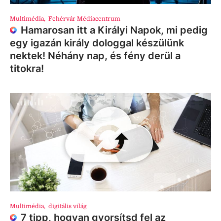
Multimédia
,
Fehérvár Médiacentrum
Hamarosan itt a Királyi Napok, mi pedig
egy igazán király dologgal készülünk
nektek! Néhány nap, és fény derül a
titokra!
Multimédia
,
digitális világ
7 tipp, hogyan gyorsítsd fel az