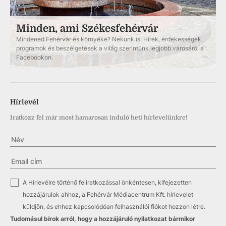
Minden, ami Székesfehérvár
Mindened Fehérvár és környéke? Nekünk is. Hírek, érdekességek,
programok és beszélgetések a világ szerintünk legjobb városáról a
Facebookon.
Hírlevél
Iratkozz fel már most hamarosan induló heti hírlevelünkre!
✓
A Hírlevélre történő feliratkozással önkéntesen, kifejezetten
hozzájárulok ahhoz, a Fehérvár Médiacentrum Kft. hírlevelet
küldjön, és ehhez kapcsolódóan felhasználói fiókot hozzon létre.
Tudomásul bírok arról, hogy a hozzájáruló nyilatkozat bármikor