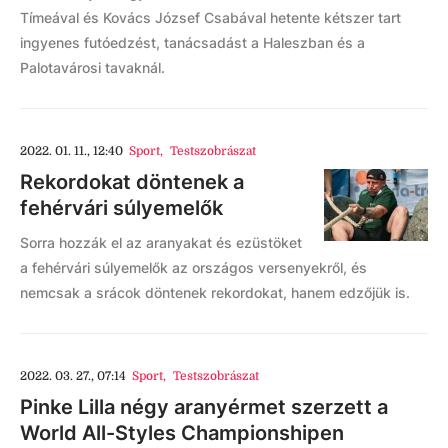
Tímeával és Kovács József Csabával hetente kétszer tart
ingyenes futóedzést, tanácsadást a Haleszban és a
Palotavárosi tavaknál.
2022. 01. 11., 12:40
Sport
,
Testszobrászat
Rekordokat döntenek a
fehérvári súlyemelők
Sorra hozzák el az aranyakat és ezüstöket
a fehérvári súlyemelők az országos versenyekről, és
nemcsak a srácok döntenek rekordokat, hanem edzőjük is.
2022. 03. 27., 07:14
Sport
,
Testszobrászat
Pinke Lilla négy aranyérmet szerzett a
World All-Styles Championshipen