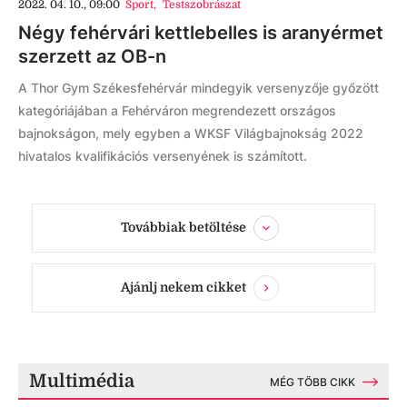
2022. 04. 10., 09:00
Sport
,
Testszobrászat
Négy fehérvári kettlebelles is aranyérmet
szerzett az OB-n
A Thor Gym Székesfehérvár mindegyik versenyzője győzött
kategóriájában a Fehérváron megrendezett országos
bajnokságon, mely egyben a WKSF Világbajnokság 2022
hivatalos kvalifikációs versenyének is számított.
Továbbiak betöltése
Ajánlj nekem cikket
Multimédia
MÉG TÖBB CIKK