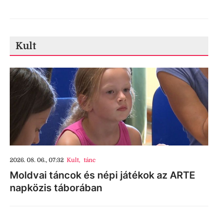
Kult
2026. 08. 06., 07:32
Kult
,
tánc
Moldvai táncok és népi játékok az ARTE
napközis táborában