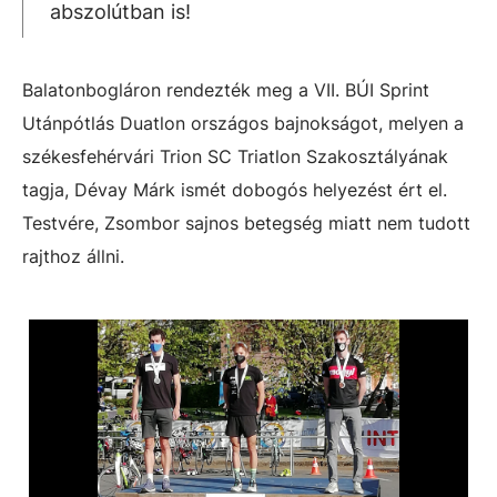
abszolútban is!
Balatonbogláron rendezték meg a VII. BÚI Sprint
Utánpótlás Duatlon országos bajnokságot, melyen a
székesfehérvári Trion SC Triatlon Szakosztályának
tagja, Dévay Márk ismét dobogós helyezést ért el.
Testvére, Zsombor sajnos betegség miatt nem tudott
rajthoz állni.