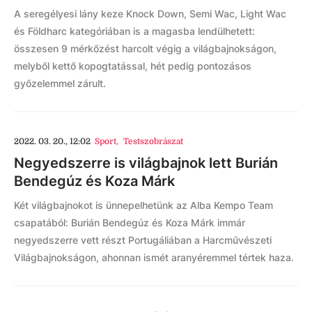
A seregélyesi lány keze Knock Down, Semi Wac, Light Wac
és Földharc kategóriában is a magasba lendülhetett:
összesen 9 mérkőzést harcolt végig a világbajnokságon,
melyből kettő kopogtatással, hét pedig pontozásos
győzelemmel zárult.
2022. 03. 20., 12:02
Sport
,
Testszobrászat
Negyedszerre is világbajnok lett Burián
Bendegúz és Koza Márk
Két világbajnokot is ünnepelhetünk az Alba Kempo Team
csapatából: Burián Bendegúz és Koza Márk immár
negyedszerre vett részt Portugáliában a Harcművészeti
Világbajnokságon, ahonnan ismét aranyéremmel tértek haza.