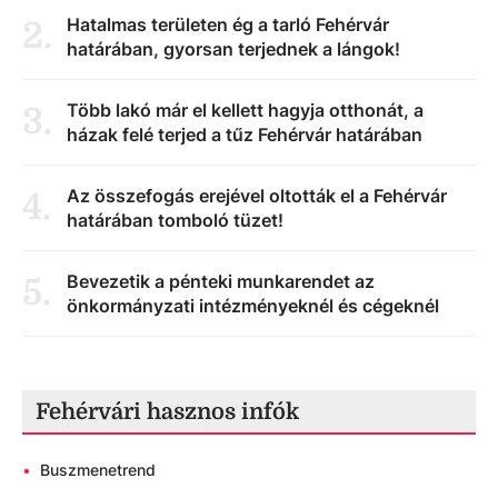
Hatalmas területen ég a tarló Fehérvár
2
.
határában, gyorsan terjednek a lángok!
Több lakó már el kellett hagyja otthonát, a
3
.
házak felé terjed a tűz Fehérvár határában
Az összefogás erejével oltották el a Fehérvár
4
.
határában tomboló tüzet!
Bevezetik a pénteki munkarendet az
5
.
önkormányzati intézményeknél és cégeknél
Fehérvári hasznos infók
•
Buszmenetrend