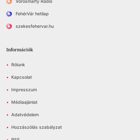
Vörösmarty Rádió
FehérVár hetilap
szekesfehervar.hu
Információk
•
Rólunk
•
Kapcsolat
•
Impresszum
•
Médiaajánlat
•
Adatvédelem
•
Hozzászólás szabályzat
•
RSS