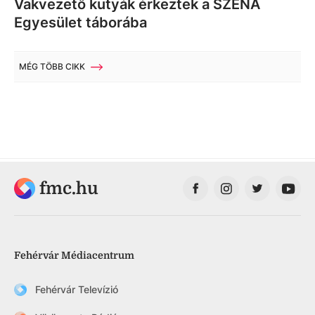
Vakvezető kutyák érkeztek a SZÉNA
Egyesület táborába
MÉG TÖBB CIKK
fmc.hu
Fehérvár Médiacentrum
Fehérvár Televízió