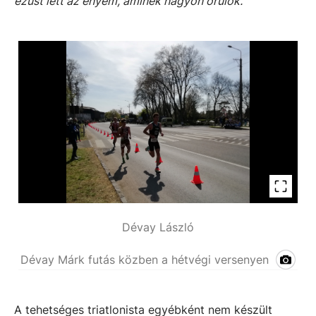
ezüst lett az enyém, aminek nagyon örülök.”
Dévay László
Dévay Márk futás közben a hétvégi versenyen
A tehetséges triatlonista egyébként nem készült