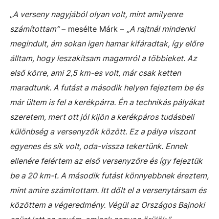
„
A verseny nagyjából olyan volt, mint amilyenre
számítottam”
– mesélte Márk – „
A rajtnál mindenki
megindult, ám sokan igen hamar kifáradtak, így előre
álltam, hogy leszakítsam magamról a többieket. Az
első körre, ami 2,5 km-es volt, már csak ketten
maradtunk. A futást a második helyen fejeztem be és
már ültem is fel a kerékpárra. Én a technikás pályákat
szeretem, mert ott jól kijön a kerékpáros tudásbeli
különbség a versenyzők között. Ez a pálya viszont
egyenes és sík volt, oda-vissza tekertünk. Ennek
ellenére felértem az első versenyzőre és így fejeztük
be a 20 km-t. A második futást könnyebbnek éreztem,
mint amire számítottam. Itt dőlt el a versenytársam és
közöttem a végeredmény. Végül az Országos Bajnoki