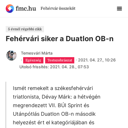
fmc.hu
Fehérvár összeköt
5 évnél régebbi cikk
Fehérvári siker a Duatlon OB-n
Temesvári Márta
·
·
2021. 04. 27., 10:26
Egészség
Testszobrászat
Utolsó frissítés: 2021. 04. 28., 07:53
Ismét remekelt a székesfehérvári
triatlonista, Dévay Márk: a hétvégén
megrendezett VII. BÚI Sprint és
Utánpótlás Duatlon OB-n második
helyezést ért el kategóriájában és