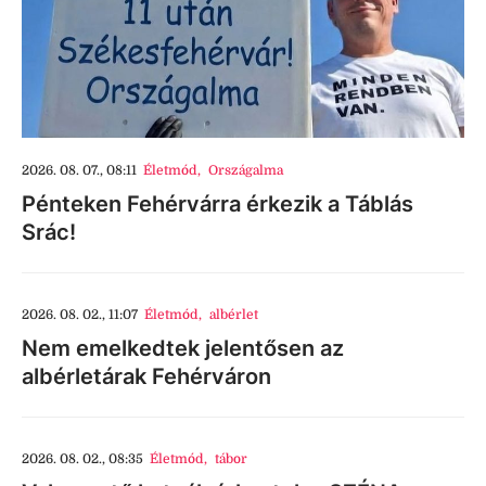
2026. 08. 07., 08:11
Életmód
,
Országalma
Pénteken Fehérvárra érkezik a Táblás
Srác!
2026. 08. 02., 11:07
Életmód
,
albérlet
Nem emelkedtek jelentősen az
albérletárak Fehérváron
2026. 08. 02., 08:35
Életmód
,
tábor