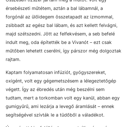
érsebészeti műtétem, aztán a bal lábamnál, a
forgónál az ülőidegem összetapadt az izmommal,
zsibbadt az egész bal lábam, és azt kellett felvágni,
majd szétszedni. Jött az felfekvésem, a seb befelé
indult meg, oda építették be a Vivanót – ezt csak
műtőben lehetett cserélni, így párszor még dolgoztak
rajtam.
Kaptam folyamatosan infúziót, gyógyszereket,
oxigént, volt egy gégemetszésem a lélegeztetőgép
végett. Így az ébredés után még beszélni sem
tudtam, mert a torkomban volt egy kanül, abban egy
gumigyűrű, ami lezárja a levegő áramlását – ennek
segítségével szívták le a tüdőből a váladékot.