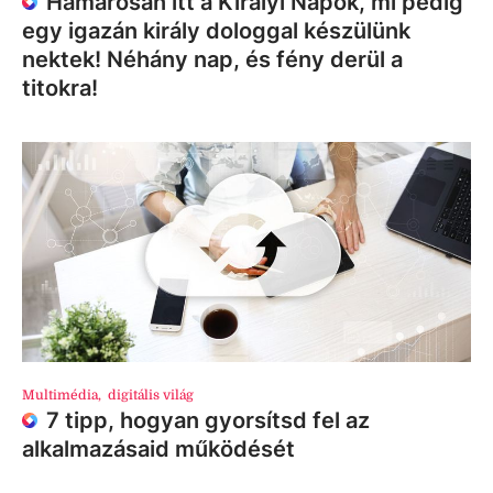
Hamarosan itt a Királyi Napok, mi pedig
egy igazán király dologgal készülünk
nektek! Néhány nap, és fény derül a
titokra!
Multimédia
,
digitális világ
7 tipp, hogyan gyorsítsd fel az
alkalmazásaid működését