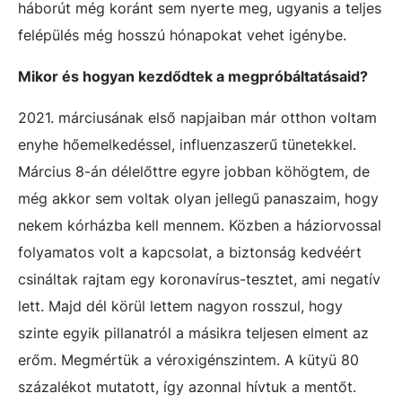
háborút még koránt sem nyerte meg, ugyanis a teljes
felépülés még hosszú hónapokat vehet igénybe.
Mikor és hogyan kezdődtek a megpróbáltatásaid?
2021. márciusának első napjaiban már otthon voltam
enyhe hőemelkedéssel, influenzaszerű tünetekkel.
Március 8-án délelőttre egyre jobban köhögtem, de
még akkor sem voltak olyan jellegű panaszaim, hogy
nekem kórházba kell mennem. Közben a háziorvossal
folyamatos volt a kapcsolat, a biztonság kedvéért
csináltak rajtam egy koronavírus-tesztet, ami negatív
lett. Majd dél körül lettem nagyon rosszul, hogy
szinte egyik pillanatról a másikra teljesen elment az
erőm. Megmértük a véroxigénszintem. A kütyü 80
százalékot mutatott, így azonnal hívtuk a mentőt.