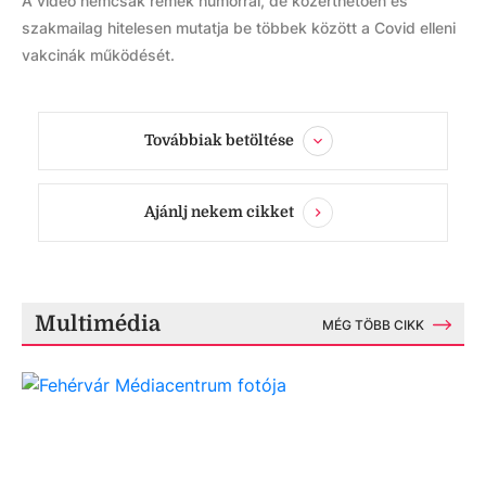
A videó nemcsak remek humorral, de közérthetően és
szakmailag hitelesen mutatja be többek között a Covid elleni
vakcinák működését.
Továbbiak betöltése
Ajánlj nekem cikket
Multimédia
MÉG TÖBB CIKK