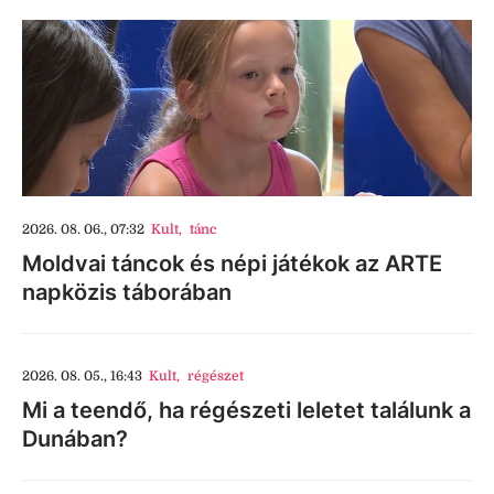
2026. 08. 06., 07:32
Kult
,
tánc
Moldvai táncok és népi játékok az ARTE
napközis táborában
2026. 08. 05., 16:43
Kult
,
régészet
Mi a teendő, ha régészeti leletet találunk a
Dunában?