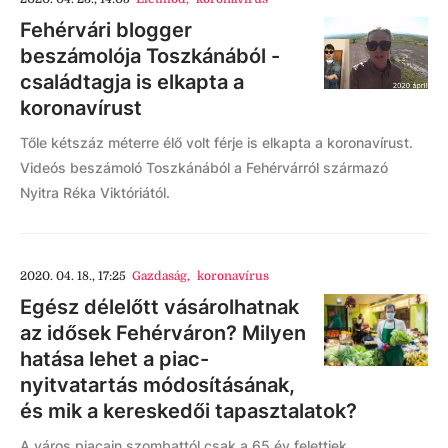
Fehérvári blogger
beszámolója Toszkánából -
családtagja is elkapta a
koronavírust
Tőle kétszáz méterre élő volt férje is elkapta a koronavírust.
Videós beszámoló Toszkánából a Fehérvárról származó
Nyitra Réka Viktóriától.
2020. 04. 18., 17:25
Gazdaság
,
koronavírus
Egész délelőtt vásárolhatnak
az idősek Fehérváron? Milyen
hatása lehet a piac-
nyitvatartás módosításának,
és mik a kereskedői tapasztalatok?
A város piacain szombattól csak a 65 év felettiek