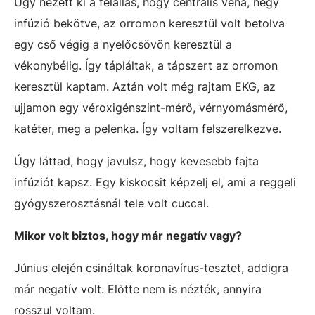
Úgy nézett ki a felállás, hogy centrális véna, négy
infúzió bekötve, az orromon keresztül volt betolva
egy cső végig a nyelőcsövön keresztül a
vékonybélig. Így tápláltak, a tápszert az orromon
keresztül kaptam. Aztán volt még rajtam EKG, az
ujjamon egy véroxigénszint-mérő, vérnyomásmérő,
katéter, meg a pelenka. Így voltam felszerelkezve.
Úgy láttad, hogy javulsz, hogy kevesebb fajta
infúziót kapsz. Egy kiskocsit képzelj el, ami a reggeli
gyógyszerosztásnál tele volt cuccal.
Mikor volt biztos, hogy már negatív vagy?
Június elején csináltak koronavírus-tesztet, addigra
már negatív volt. Előtte nem is nézték, annyira
rosszul voltam.