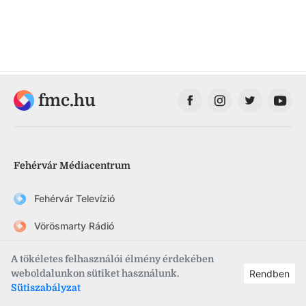
fmc.hu
Fehérvár Médiacentrum
Fehérvár Televízió
Vörösmarty Rádió
FehérVár hetilap
A tökéletes felhasználói élmény érdekében
weboldalunkon sütiket használunk.
Rendben
szekesfehervar.hu
Sütiszabályzat