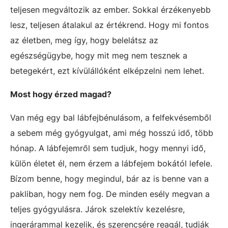
teljesen megváltozik az ember. Sokkal érzékenyebb
lesz, teljesen átalakul az értékrend. Hogy mi fontos
az életben, meg így, hogy belelátsz az
egészségügybe, hogy mit meg nem tesznek a
betegekért, ezt kívülállóként elképzelni nem lehet.
Most hogy érzed magad?
Van még egy bal lábfejbénulásom, a felfekvésemből
a sebem még gyógyulgat, ami még hosszú idő, több
hónap. A lábfejemről sem tudjuk, hogy mennyi idő,
külön életet él, nem érzem a lábfejem bokától lefele.
Bízom benne, hogy megindul, bár az is benne van a
pakliban, hogy nem fog. De minden esély megvan a
teljes gyógyulásra. Járok szelektív kezelésre,
ingerárammal kezelik, és szerencsére reagál, tudják