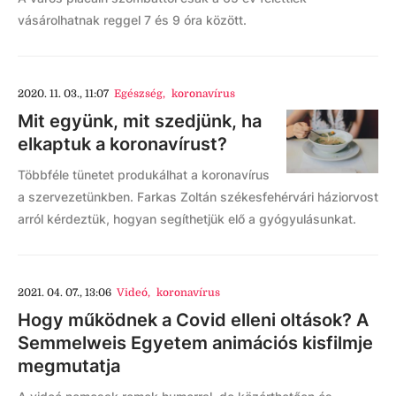
vásárolhatnak reggel 7 és 9 óra között.
2020. 11. 03., 11:07
Egészség
,
koronavírus
Mit együnk, mit szedjünk, ha
elkaptuk a koronavírust?
Többféle tünetet produkálhat a koronavírus
a szervezetünkben. Farkas Zoltán székesfehérvári háziorvost
arról kérdeztük, hogyan segíthetjük elő a gyógyulásunkat.
2021. 04. 07., 13:06
Videó
,
koronavírus
Hogy működnek a Covid elleni oltások? A
Semmelweis Egyetem animációs kisfilmje
megmutatja