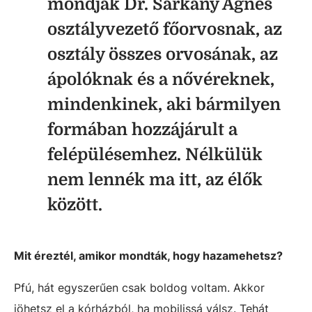
mondjak Dr. Sárkány Ágnes
osztályvezető főorvosnak, az
osztály összes orvosának, az
ápolóknak és a nővéreknek,
mindenkinek, aki bármilyen
formában hozzájárult a
felépülésemhez. Nélkülük
nem lennék ma itt, az élők
között.
Mit éreztél, amikor mondták, hogy hazamehetsz?
Pfú, hát egyszerűen csak boldog voltam. Akkor
jöhetsz el a kórházból, ha mobilissá válsz. Tehát