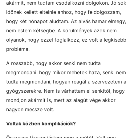
akármit, nem tudtam csodálkozni dolgokon. Jó sok
időnek kellett eltelnie ahhoz, hogy feldolgozzam,
hogy két hónapot aludtam. Az alvás hamar elmegy,
nem estem kétségbe. A körülmények azok nem
olyanok, hogy ezzel foglalkozz, ez volt a legkisebb
probléma.
A rosszabb, hogy akkor senki nem tudta
megmondani, hogy mikor mehetek haza, senki nem
tudta megmondani, hogyan reagál a szervezetem a
gyógyszerekre. Nem is várhattam el senkitől, hogy
mondjon akármit is, mert az alagút vége akkor
nagyon messze volt.
Voltak közben komplikációk?
Összesen tízszer jártam meg a műtőt. Volt egy