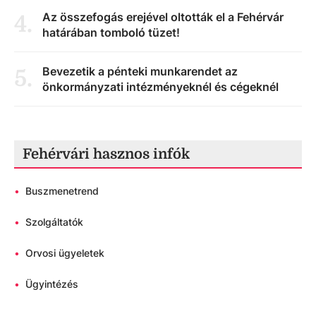
Az összefogás erejével oltották el a Fehérvár
4
.
határában tomboló tüzet!
Bevezetik a pénteki munkarendet az
5
.
önkormányzati intézményeknél és cégeknél
Fehérvári hasznos infók
•
Buszmenetrend
•
Szolgáltatók
•
Orvosi ügyeletek
•
Ügyintézés