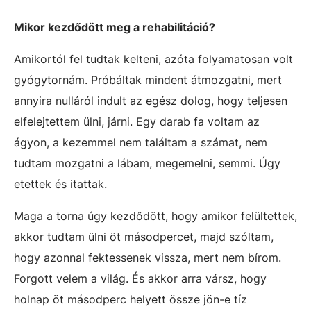
Mikor kezdődött meg a rehabilitáció?
Amikortól fel tudtak kelteni, azóta folyamatosan volt
gyógytornám. Próbáltak mindent átmozgatni, mert
annyira nulláról indult az egész dolog, hogy teljesen
elfelejtettem ülni, járni. Egy darab fa voltam az
ágyon, a kezemmel nem találtam a számat, nem
tudtam mozgatni a lábam, megemelni, semmi. Úgy
etettek és itattak.
Maga a torna úgy kezdődött, hogy amikor felültettek,
akkor tudtam ülni öt másodpercet, majd szóltam,
hogy azonnal fektessenek vissza, mert nem bírom.
Forgott velem a világ. És akkor arra vársz, hogy
holnap öt másodperc helyett össze jön-e tíz