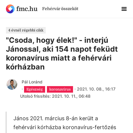
fmc.hu
Fehérvár összeköt
4 évnél régebbi cikk
"Csoda, hogy élek!" - interjú
Jánossal, aki 154 napot feküdt
koronavírus miatt a fehérvári
kórházban
Pál Loránd
·
·
2021. 10. 08., 16:17
Egészség
koronavírus
Utolsó frissítés: 2021. 10. 11., 06:48
János 2021. március 8-án került a
fehérvári kórházba koronavírus-fertőzés