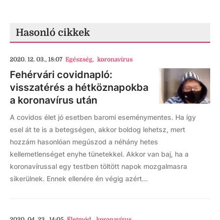
Hasonló cikkek
2020. 12. 03., 18:07
Egészség
,
koronavírus
Fehérvári covidnapló:
visszatérés a hétköznapokba
a koronavírus után
A covidos élet jó esetben baromi eseménymentes. Ha így
esel át te is a betegségen, akkor boldog lehetsz, mert
hozzám hasonlóan megúszod a néhány hetes
kellemetlenséget enyhe tünetekkel. Akkor van baj, ha a
koronavírussal egy testben töltött napok mozgalmasra
sikerülnek. Ennek ellenére én végig azért...
2020. 04. 23., 14:05
Életmód
,
koronavírus