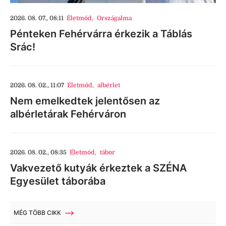
2026. 08. 07., 08:11
Életmód
,
Országalma
Pénteken Fehérvárra érkezik a Táblás
Srác!
2026. 08. 02., 11:07
Életmód
,
albérlet
Nem emelkedtek jelentősen az
albérletárak Fehérváron
2026. 08. 02., 08:35
Életmód
,
tábor
Vakvezető kutyák érkeztek a SZÉNA
Egyesület táborába
MÉG TÖBB CIKK