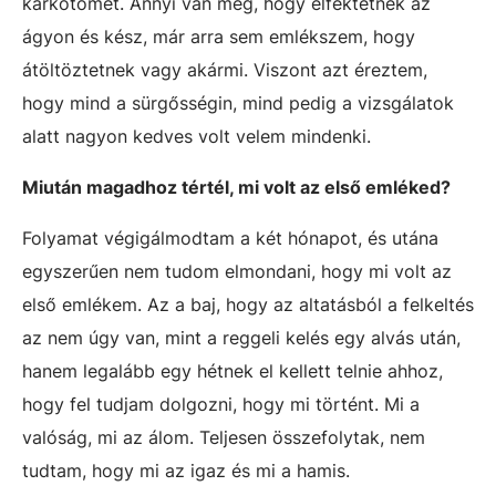
karkötőmet. Annyi van meg, hogy elfektetnek az
ágyon és kész, már arra sem emlékszem, hogy
átöltöztetnek vagy akármi. Viszont azt éreztem,
hogy mind a sürgősségin, mind pedig a vizsgálatok
alatt nagyon kedves volt velem mindenki.
Miután magadhoz tértél, mi volt az első emléked?
Folyamat végigálmodtam a két hónapot, és utána
egyszerűen nem tudom elmondani, hogy mi volt az
első emlékem. Az a baj, hogy az altatásból a felkeltés
az nem úgy van, mint a reggeli kelés egy alvás után,
hanem legalább egy hétnek el kellett telnie ahhoz,
hogy fel tudjam dolgozni, hogy mi történt. Mi a
valóság, mi az álom. Teljesen összefolytak, nem
tudtam, hogy mi az igaz és mi a hamis.