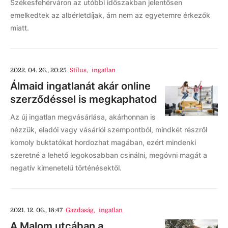
Székesfehérváron az utóbbi időszakban jelentősen
emelkedtek az albérletdíjak, ám nem az egyetemre érkezők
miatt.
2022. 04. 26., 20:25
Stílus
,
ingatlan
Álmaid ingatlanát akár online
szerződéssel is megkaphatod
Az új ingatlan megvásárlása, akárhonnan is
nézzük, eladói vagy vásárlói szempontból, mindkét részről
komoly buktatókat hordozhat magában, ezért mindenki
szeretné a lehető legokosabban csinálni, megóvni magát a
negatív kimenetelű történésektől.
2021. 12. 06., 18:47
Gazdaság
,
ingatlan
A Malom utcában a