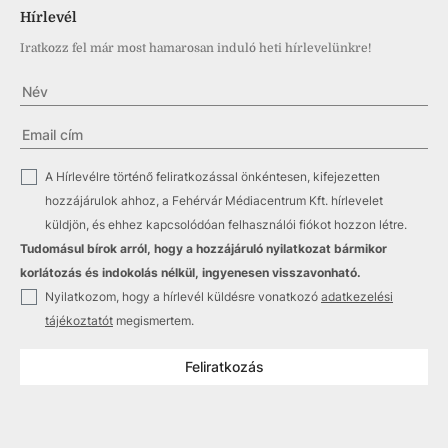
Hírlevél
Iratkozz fel már most hamarosan induló heti hírlevelünkre!
✓
A Hírlevélre történő feliratkozással önkéntesen, kifejezetten
hozzájárulok ahhoz, a Fehérvár Médiacentrum Kft. hírlevelet
küldjön, és ehhez kapcsolódóan felhasználói fiókot hozzon létre.
Tudomásul bírok arról, hogy a hozzájáruló nyilatkozat bármikor
korlátozás és indokolás nélkül, ingyenesen visszavonható.
✓
Nyilatkozom, hogy a hírlevél küldésre vonatkozó
adatkezelési
tájékoztatót
megismertem.
Feliratkozás