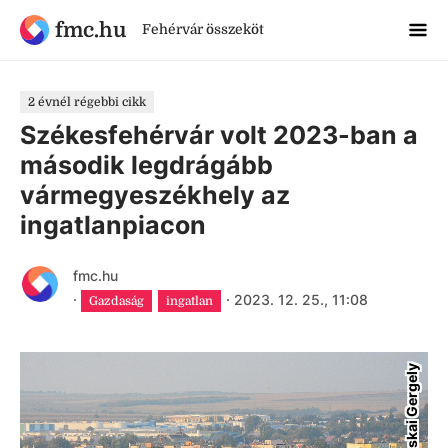
fmc.hu
Fehérvár összeköt
2 évnél régebbi cikk
Székesfehérvár volt 2023-ban a
második legdrágább
vármegyeszékhely az
ingatlanpiacon
fmc.hu
·
·
2023. 12. 25., 11:08
Gazdaság
ingatlan
Bácskai Gergely