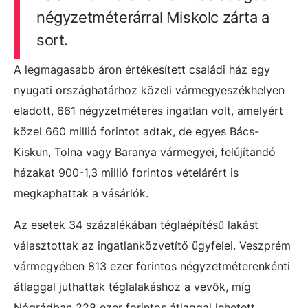
négyzetméterárral Miskolc zárta a
sort.
A legmagasabb áron értékesített családi ház egy
nyugati országhatárhoz közeli vármegyeszékhelyen
eladott, 661 négyzetméteres ingatlan volt, amelyért
közel 660 millió forintot adtak, de egyes Bács-
Kiskun, Tolna vagy Baranya vármegyei, felújítandó
házakat 900-1,3 millió forintos vételárért is
megkaphattak a vásárlók.
Az esetek 34 százalékában téglaépítésű lakást
választottak az ingatlanközvetítő ügyfelei. Veszprém
vármegyében 813 ezer forintos négyzetméterenkénti
átlaggal juthattak téglalakáshoz a vevők, míg
Nógrádban 228 ezer forintos átlaggal lehetett