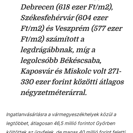
Debrecen (618 ezer Ft/m2),
Székesfehérvár (604 ezer
Ft/m2) és Veszprém (577 ezer
Ft/m2) számított a
legdrágábbnak, míg a
legolcsóbb Békéscsaba,
Kaposvár és Miskolc volt 271-
330 ezer forint közötti átlagos
négyzetméterárral.
Ingatlanvásárlásra a vármegyeszékhelyek közül a
legtöbbet, átlagosan 46,5 millió forintot Győrben
költöttek az ügyfelek, de magas 40 millió forint feletti