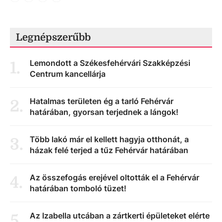
Legnépszerűbb
Lemondott a Székesfehérvári Szakképzési
1
.
Centrum kancellárja
Hatalmas területen ég a tarló Fehérvár
2
.
határában, gyorsan terjednek a lángok!
Több lakó már el kellett hagyja otthonát, a
3
.
házak felé terjed a tűz Fehérvár határában
Az összefogás erejével oltották el a Fehérvár
4
.
határában tomboló tüzet!
Az Izabella utcában a zártkerti épületeket elérte
5
.