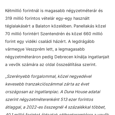
Kétmillió forintnál is magasabb négyzetméterár és
319 millió forintos vételár egy-egy használt
téglalakásért a Balaton közelében. Panellakás közel
70 millió forintért Szentendrén és közel 660 millió
forint egy vidéki családi házért. A legdrágább
vármegye Veszprém lett, a legmagasabb
négyzetméteráron pedig Debrecen kínálja ingatlanjait
a vevők számára az oldal összeállítása szerint.
„Szerényebb forgalommal, közel negyedével
kevesebb tranzakciószámmal zárta az évet
országosan az ingatlanpiac. A Duna House adatai
szerint négyzetméterenként 513 ezer forintos
átlaggal, a 2022-es összegnél 4 százalékkal többet,
40,1 millió forintot áldoztak otthonteremtésre a vevők