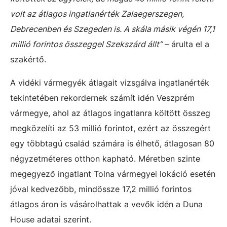
volt az átlagos ingatlanérték Zalaegerszegen,
Debrecenben és Szegeden is. A skála másik végén 17,1
millió forintos összeggel Szekszárd állt”
– árulta el a
szakértő.
A vidéki vármegyék átlagait vizsgálva ingatlanérték
tekintetében rekordernek számít idén Veszprém
vármegye, ahol az átlagos ingatlanra költött összeg
megközelíti az 53 millió forintot, ezért az összegért
egy többtagú család számára is élhető, átlagosan 80
négyzetméteres otthon kapható. Méretben szinte
megegyező ingatlant Tolna vármegyei lokáció esetén
jóval kedvezőbb, mindössze 17,2 millió forintos
átlagos áron is vásárolhattak a vevők idén a Duna
House adatai szerint.