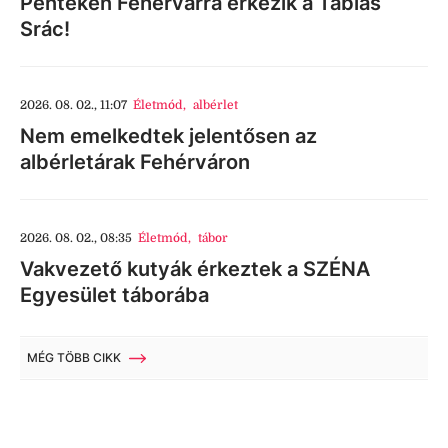
Pénteken Fehérvárra érkezik a Táblás
Srác!
2026. 08. 02., 11:07
Életmód
,
albérlet
Nem emelkedtek jelentősen az
albérletárak Fehérváron
2026. 08. 02., 08:35
Életmód
,
tábor
Vakvezető kutyák érkeztek a SZÉNA
Egyesület táborába
MÉG TÖBB CIKK