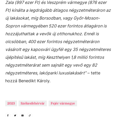
Zala (997 ezer Ft) és Veszprém vármegye (876 ezer
Ft) kínálta a legdrágább átlagos négyzetméteráron az
új lakásokat, míg Borsodban, vagy Győr-Moson-
Sopron vármegyében 520 ezer forintos átlagáron is
hozzájuthattak a vevők új otthonukhoz. Ennél is
olcsóbban, 400 ezer forintos négyzetméteráron
vásárolt egy kaposvári ügyfél egy 35 négyzetméteres
újépítésű lakást, míg Keszthelyen 1,8 millió forintos
négyzetméterárat sem sajnált egy vevő egy 82
négyzetméteres, lakóparki luxuslakásért”
– tette
hozzá Benedikt Károly.
2023
Székesfehérvár
Fejér vármegye