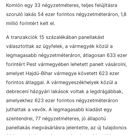
Komlón egy 33 négyzetméteres, teljes felújításra
szoruló lakás 54 ezer forintos négyzetméteráron, 1,8
millió forintért kelt el.
A tranzakciók 15 százalékában panellakást
választottak az ügyfelek, a vármegyék közül a
legmagasabb négyzetméteráron, átlagosan 633 ezer
forintért Pest vármegyében lehetett panelt vásárolni,
amelyet Hajdú-Bihar vármegye követett 623 ezer
forintos átlaggal. A vármegyeszékhelyek közül a
debreceni házgyári lakások voltak a legdrágábbak,
amelyekhez 623 ezer forintos négyzetméteráron
juthattak a vevők. A legmagasabb kiadást egy
szentendrei, 77 négyzetméteres, jó állapotú
panellakás megvásárlásra jelentette, az új tulajdonos