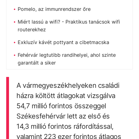
Pomelo, az immunrendszer őre
Miért lassú a wifi? - Praktikus tanácsok wifi
routerekhez
Exkluzív kávét pottyant a cibetmacska
Fehérvár legtutibb randihelyei, ahol szinte
garantált a siker
A vármegyeszékhelyeken családi
házra költött átlagokat vizsgálva
54,7 millió forintos összeggel
Székesfehérvár lett az első és
14,3 millió forintos ráfordítással,
valamint 223 ezer forintos átlagos