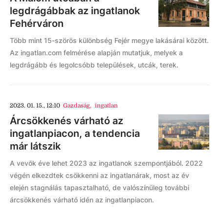
legdrágábbak az ingatlanok
Fehérváron
Több mint 15-szörös különbség Fejér megye lakásárai között.
Az ingatlan.com felmérése alapján mutatjuk, melyek a
legdrágább és legolcsóbb települések, utcák, terek.
2023. 01. 15., 12:10
Gazdaság
,
ingatlan
Árcsökkenés várható az
ingatlanpiacon, a tendencia
már látszik
A vevők éve lehet 2023 az ingatlanok szempontjából. 2022
végén elkezdtek csökkenni az ingatlanárak, most az év
elején stagnálás tapasztalható, de valószínűleg további
árcsökkenés várható idén az ingatlanpiacon.