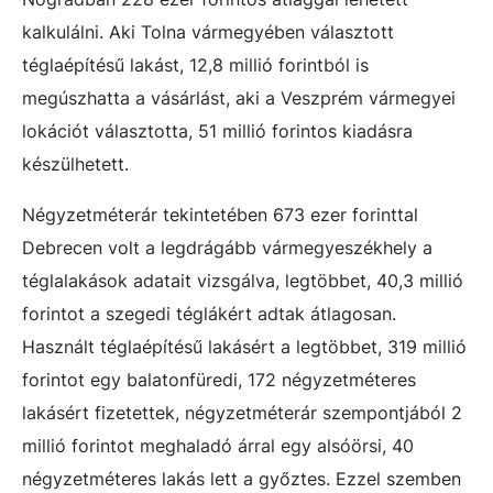
kalkulálni. Aki Tolna vármegyében választott
téglaépítésű lakást, 12,8 millió forintból is
megúszhatta a vásárlást, aki a Veszprém vármegyei
lokációt választotta, 51 millió forintos kiadásra
készülhetett.
Négyzetméterár tekintetében 673 ezer forinttal
Debrecen volt a legdrágább vármegyeszékhely a
téglalakások adatait vizsgálva, legtöbbet, 40,3 millió
forintot a szegedi téglákért adtak átlagosan.
Használt téglaépítésű lakásért a legtöbbet, 319 millió
forintot egy balatonfüredi, 172 négyzetméteres
lakásért fizetettek, négyzetméterár szempontjából 2
millió forintot meghaladó árral egy alsóörsi, 40
négyzetméteres lakás lett a győztes. Ezzel szemben