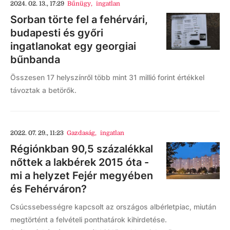
2024. 02. 13., 17:29
Bűnügy
,
ingatlan
Sorban törte fel a fehérvári,
budapesti és győri
ingatlanokat egy georgiai
bűnbanda
Összesen 17 helyszínről több mint 31 millió forint értékkel
távoztak a betörők.
2022. 07. 29., 11:23
Gazdaság
,
ingatlan
Régiónkban 90,5 százalékkal
nőttek a lakbérek 2015 óta -
mi a helyzet Fejér megyében
és Fehérváron?
Csúcssebességre kapcsolt az országos albérletpiac, miután
megtörtént a felvételi ponthatárok kihirdetése.