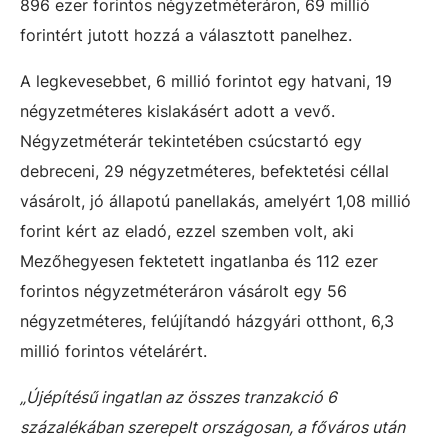
896 ezer forintos négyzetméteráron, 69 millió
forintért jutott hozzá a választott panelhez.
A legkevesebbet, 6 millió forintot egy hatvani, 19
négyzetméteres kislakásért adott a vevő.
Négyzetméterár tekintetében csúcstartó egy
debreceni, 29 négyzetméteres, befektetési céllal
vásárolt, jó állapotú panellakás, amelyért 1,08 millió
forint kért az eladó, ezzel szemben volt, aki
Mezőhegyesen fektetett ingatlanba és 112 ezer
forintos négyzetméteráron vásárolt egy 56
négyzetméteres, felújítandó házgyári otthont, 6,3
millió forintos vételárért.
„Újépítésű ingatlan az összes tranzakció 6
százalékában szerepelt országosan, a főváros után