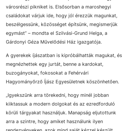
városrészi pikniket is. Elsősorban a maroshegyi
családokat várjuk ide, hogy jól érezzük magunkat,
beszélgessünk, közösséget építsünk, megismerjük
egymást” – mondta el Szilvási-Grund Helga, a
Gárdonyi Géza Művelődési Ház igazgatója.
A gyerekek íjászatban is kipróbálhatták magukat, és
megnézhettek egy jurtát, benne a kardokat,
buzogányokat, fokosokat a Fehérvári
Hagyományőrző Íjász Egyesületnek köszönhetően.
„Igyekszünk arra törekedni, hogy minél jobban
kiiktassuk a modern dolgokat és az ezredforduló
körüli tárgyakat használjuk. Manapság eljutottunk
arra a szintre, hogy amiket használunk ilyen
rendezvényeken, azok mind saját kézzel készült