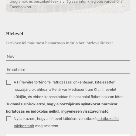
programok és beszélgetések a világ szerintünk legjobb városáról a
Facebookon.
Hírlevél
Iratkozz fel már most hamarosan induló heti hírlevelünkre!
✓
A Hírlevélre történő feliratkozással önkéntesen, kifejezetten
hozzájárulok ahhoz, a Fehérvár Médiacentrum Kft. hírlevelet
küldjön, és ehhez kapcsolódóan felhasználói fiókot hozzon létre.
Tudomásul bírok arról, hogy a hozzájáruló nyilatkozat bármikor
korlátozás és indokolás nélkül, ingyenesen visszavonható.
✓
Nyilatkozom, hogy a hírlevél küldésre vonatkozó
adatkezelési
tájékoztatót
megismertem.