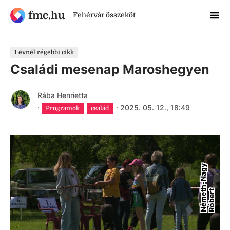
fmc.hu
Fehérvár összeköt
1 évnél régebbi cikk
Családi mesenap Maroshegyen
Rába Henrietta
·
·
2025. 05. 12., 18:49
Programok
család
N
é
m
e
h
-
N
a
g
y
R
ó
b
e
r
t
t