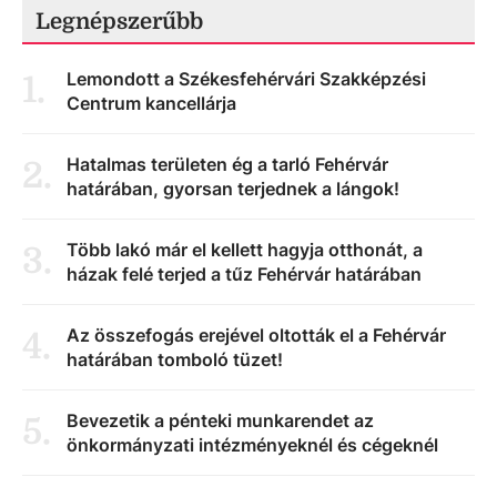
Legnépszerűbb
Lemondott a Székesfehérvári Szakképzési
1
.
Centrum kancellárja
Hatalmas területen ég a tarló Fehérvár
2
.
határában, gyorsan terjednek a lángok!
Több lakó már el kellett hagyja otthonát, a
3
.
házak felé terjed a tűz Fehérvár határában
Az összefogás erejével oltották el a Fehérvár
4
.
határában tomboló tüzet!
Bevezetik a pénteki munkarendet az
5
.
önkormányzati intézményeknél és cégeknél