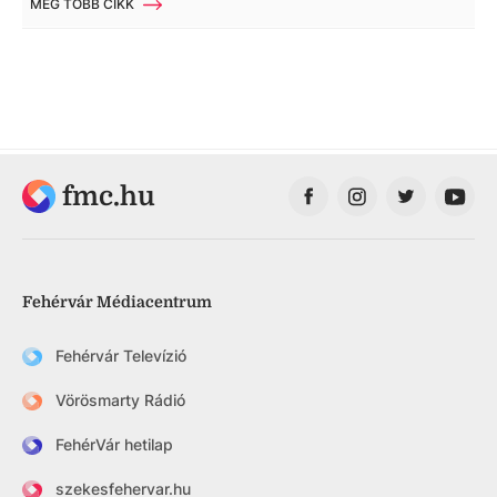
MÉG TÖBB CIKK
fmc.hu
Fehérvár Médiacentrum
Fehérvár Televízió
Vörösmarty Rádió
FehérVár hetilap
szekesfehervar.hu