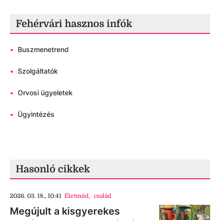
Fehérvári hasznos infók
•
Buszmenetrend
•
Szolgáltatók
•
Orvosi ügyeletek
•
Ügyintézés
Hasonló cikkek
2026. 03. 18., 10:41
Életmód
,
család
Megújult a kisgyerekes