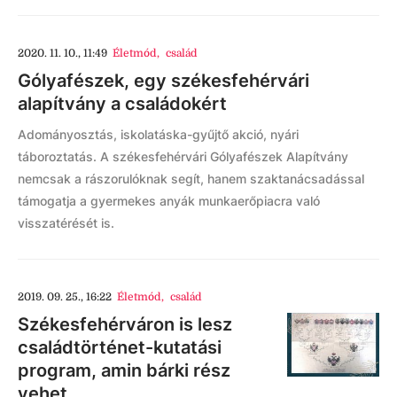
2020. 11. 10., 11:49
Életmód
,
család
Gólyafészek, egy székesfehérvári
alapítvány a családokért
Adományosztás, iskolatáska-gyűjtő akció, nyári
táboroztatás. A székesfehérvári Gólyafészek Alapítvány
nemcsak a rászorulóknak segít, hanem szaktanácsadással
támogatja a gyermekes anyák munkaerőpiacra való
visszatérését is.
2019. 09. 25., 16:22
Életmód
,
család
Székesfehérváron is lesz
családtörténet-kutatási
program, amin bárki rész
vehet