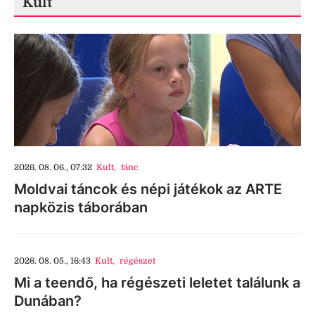
Kult
2026. 08. 06., 07:32
Kult
,
tánc
Moldvai táncok és népi játékok az ARTE
napközis táborában
2026. 08. 05., 16:43
Kult
,
régészet
Mi a teendő, ha régészeti leletet találunk a
Dunában?