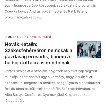
egyik legnépszerűbb közösségi, szórakoztató programján
Cser-Palkovics András polgármester és Patik Ferenc
önkormányzati képvis...
2021. 10. 11., 16:47
Közélet
,
család
Novák Katalin:
Székesfehérváron nemcsak a
gazdaság erősödik, hanem a
bajbajutottakra is gondolnak
Fontos szolgálat a szociális dolgozók nap mint nap végzett
munkája, ezért döntött úgy a kormány, hogy januártól 20
százalékkal megemeli a bérüket, hangsúlyozta a családokért
felelős tárca nélküli miniszter hétfőn Székesfehérváron, az
Alba Bástya Család- és Gyermekjóléti Központban tett
látogatásán.