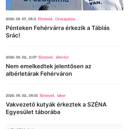
2026. 08. 07., 08:11
Életmód
,
Országalma
Pénteken Fehérvárra érkezik a Táblás
Srác!
2026. 08. 02., 11:07
Életmód
,
albérlet
Nem emelkedtek jelentősen az
albérletárak Fehérváron
2026. 08. 02., 08:35
Életmód
,
tábor
Vakvezető kutyák érkeztek a SZÉNA
Egyesület táborába