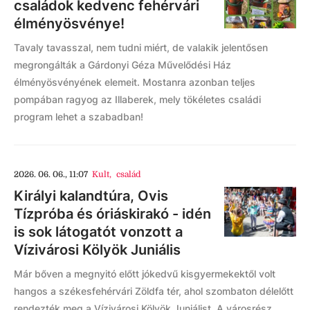
családok kedvenc fehérvári
élményösvénye!
Tavaly tavasszal, nem tudni miért, de valakik jelentősen
megrongálták a Gárdonyi Géza Művelődési Ház
élményösvényének elemeit. Mostanra azonban teljes
pompában ragyog az Illaberek, mely tökéletes családi
program lehet a szabadban!
2026. 06. 06., 11:07
Kult
,
család
Királyi kalandtúra, Ovis
Tízpróba és óriáskirakó - idén
is sok látogatót vonzott a
Vízivárosi Kölyök Juniális
Már bőven a megnyitó előtt jókedvű kisgyermekektől volt
hangos a székesfehérvári Zöldfa tér, ahol szombaton délelőtt
rendezték meg a Vízivárosi Kölyök Juniálist. A városrész