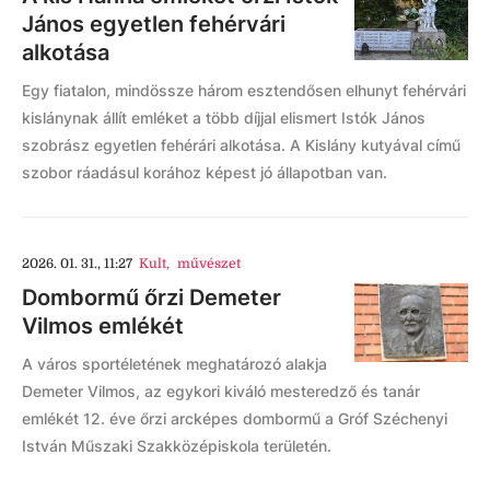
János egyetlen fehérvári
alkotása
Egy fiatalon, mindössze három esztendősen elhunyt fehérvári
kislánynak állít emléket a több díjjal elismert Istók János
szobrász egyetlen fehérári alkotása. A Kislány kutyával című
szobor ráadásul korához képest jó állapotban van.
2026. 01. 31., 11:27
Kult
,
művészet
Dombormű őrzi Demeter
Vilmos emlékét
A város sportéletének meghatározó alakja
Demeter Vilmos, az egykori kiváló mesteredző és tanár
emlékét 12. éve őrzi arcképes dombormű a Gróf Széchenyi
István Műszaki Szakközépiskola területén.