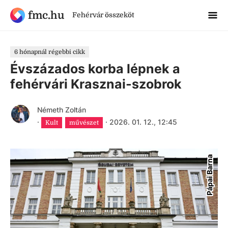
fmc.hu
Fehérvár összeköt
6 hónapnál régebbi cikk
Évszázados korba lépnek a
fehérvári Krasznai-szobrok
Németh Zoltán
·
·
2026. 01. 12., 12:45
Kult
művészet
Pápai Barna