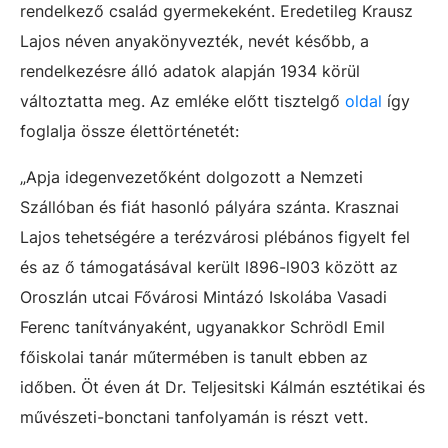
rendelkező család gyermekeként. Eredetileg Krausz
Lajos néven anyakönyvezték, nevét később, a
rendelkezésre álló adatok alapján 1934 körül
változtatta meg. Az emléke előtt tisztelgő
oldal
így
foglalja össze élettörténetét:
„Apja idegenvezetőként dolgozott a Nemzeti
Szállóban és fiát hasonló pályára szánta. Krasznai
Lajos tehetségére a terézvárosi plébános figyelt fel
és az ő támogatásával került l896-l903 között az
Oroszlán utcai Fővárosi Mintázó Iskolába Vasadi
Ferenc tanítványaként, ugyanakkor Schrödl Emil
főiskolai tanár műtermében is tanult ebben az
időben. Öt éven át Dr. Teljesitski Kálmán esztétikai és
művészeti-bonctani tanfolyamán is részt vett.