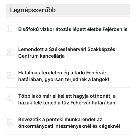
Legnépszerűbb
1
.
Elsőfokú vízkorlátozás lépett életbe Fejérben is
Lemondott a Székesfehérvári Szakképzési
2
.
Centrum kancellárja
Hatalmas területen ég a tarló Fehérvár
3
.
határában, gyorsan terjednek a lángok!
Több lakó már el kellett hagyja otthonát, a
4
.
házak felé terjed a tűz Fehérvár határában
Bevezetik a pénteki munkarendet az
5
.
önkormányzati intézményeknél és cégeknél