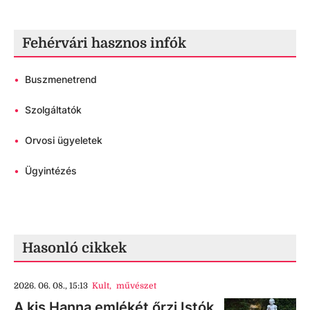
Fehérvári hasznos infók
•
Buszmenetrend
•
Szolgáltatók
•
Orvosi ügyeletek
•
Ügyintézés
Hasonló cikkek
2026. 06. 08., 15:13
Kult
,
művészet
A kis Hanna emlékét őrzi Istók