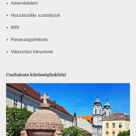
•
Adatvédelem
•
Hozzászólás szabályzat
•
RSS
•
Panaszügyintézés
•
Választási irányelvek
Csatlakozz közösségünkhöz!