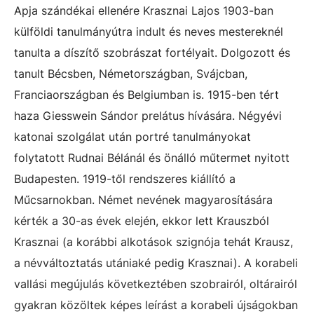
Apja szándékai ellenére Krasznai Lajos 1903-ban
külföldi tanulmányútra indult és neves mestereknél
tanulta a díszítő szobrászat fortélyait. Dolgozott és
tanult Bécsben, Németországban, Svájcban,
Franciaországban és Belgiumban is. 1915-ben tért
haza Giesswein Sándor prelátus hívására. Négyévi
katonai szolgálat után portré tanulmányokat
folytatott Rudnai Bélánál és önálló műtermet nyitott
Budapesten. 1919-től rendszeres kiállító a
Műcsarnokban. Német nevének magyarosítására
kérték a 30-as évek elején, ekkor lett Krauszból
Krasznai (a korábbi alkotások szignója tehát Krausz,
a névváltoztatás utániaké pedig Krasznai). A korabeli
vallási megújulás következtében szobrairól, oltárairól
gyakran közöltek képes leírást a korabeli újságokban