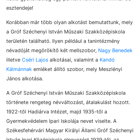
esztendeje!
Korábban már több olyan alkotást bemutattunk, mely
a Gróf Széchenyi István Műszaki Szakközépiskola
területén található. Ilyen például a tanintézmény
névadóját megörökítő két mellszobor,
Nagy Benedek
illetve
Cséri Lajos
alkotásai, valamint a
Kandó
Kálmánnak
emléket állító szobor, mely Meszlényi
János alkotása.
A Gróf Széchenyi István Műszaki Szakközépiskola
története rengeteg névváltozást, átalakulást hozott.
1922-től Hadiárva Intézet, majd 1935-től a
Gyermekvédelem Ipari Iskolája nevet viselte. A
Székesfehérvári Magyar Királyi Állami Gróf Széchenyi
István Ipari Középiskola elnevezést 1939-től, az