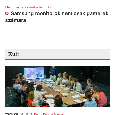
Multimédia
,
számítástechnika
Samsung monitorok nem csak gamerek
számára
Kult
2026. 08. 04., 17:14
Kult
,
Királyi Napok