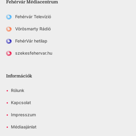
Fehérvár Médiacentrum
Fehérvár Televízió
Vörösmarty Rádió
FehérVár hetilap
szekesfehervar.hu
Információk
•
Rólunk
•
Kapcsolat
•
Impresszum
•
Médiaajánlat