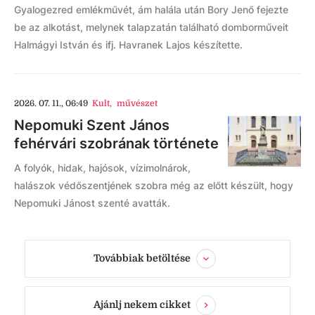
Gyalogezred emlékművét, ám halála után Bory Jenő fejezte
be az alkotást, melynek talapzatán található domborműveit
Halmágyi István és ifj. Havranek Lajos készítette.
2026. 07. 11., 06:49
Kult
,
művészet
Nepomuki Szent János
fehérvári szobrának története
A folyók, hidak, hajósok, vízimolnárok,
halászok védőszentjének szobra még az előtt készült, hogy
Nepomuki Jánost szenté avatták.
Továbbiak betöltése
Ajánlj nekem cikket