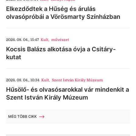
Elkezdődtek a Hűség és árulás
olvasópróbái a Vörösmarty Színházban
2026. 08. 04., 15:47
Kult
,
művészet
Kocsis Balázs alkotása óvja a Csitáry-
kutat
2026. 08. 04., 10:34
Kult
,
Szent István Király Múzeum
Hűsölő- és olvasósarokkal vár mindenkit a
Szent István Király Múzeum
MÉG TÖBB CIKK