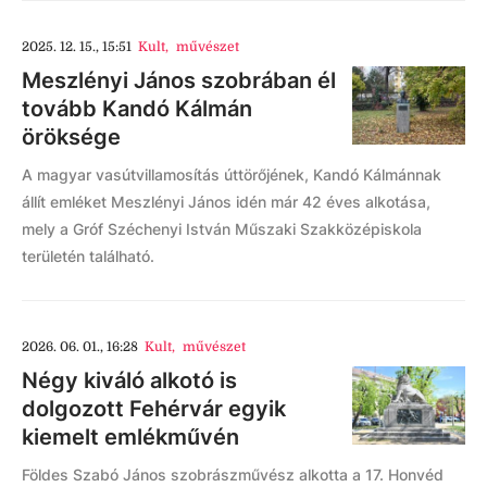
2025. 12. 15., 15:51
Kult
,
művészet
Meszlényi János szobrában él
tovább Kandó Kálmán
öröksége
A magyar vasútvillamosítás úttörőjének, Kandó Kálmánnak
állít emléket Meszlényi János idén már 42 éves alkotása,
mely a Gróf Széchenyi István Műszaki Szakközépiskola
területén található.
2026. 06. 01., 16:28
Kult
,
művészet
Négy kiváló alkotó is
dolgozott Fehérvár egyik
kiemelt emlékművén
Földes Szabó János szobrászművész alkotta a 17. Honvéd