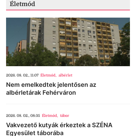
Életmód
2026. 08. 02., 11:07
Életmód
,
albérlet
Nem emelkedtek jelentősen az
albérletárak Fehérváron
2026. 08. 02., 08:35
Életmód
,
tábor
Vakvezető kutyák érkeztek a SZÉNA
Egyesület táborába