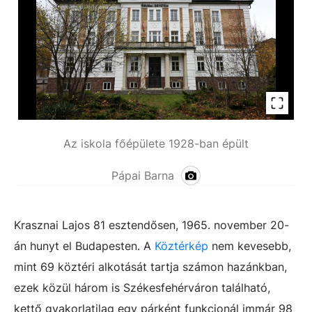
Az iskola főépülete 1928-ban épült
Pápai Barna
Krasznai Lajos 81 esztendősen, 1965. november 20-
án hunyt el Budapesten. A
Köztérkép
nem kevesebb,
mint 69 köztéri alkotását tartja számon hazánkban,
ezek közül három is Székesfehérváron található,
kettő gyakorlatilag egy párként funkcionál immár 98