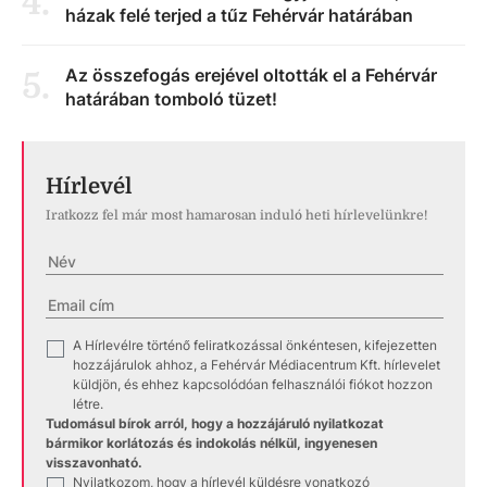
4
.
házak felé terjed a tűz Fehérvár határában
Az összefogás erejével oltották el a Fehérvár
5
.
határában tomboló tüzet!
Hírlevél
Iratkozz fel már most hamarosan induló heti hírlevelünkre!
A Hírlevélre történő feliratkozással önkéntesen, kifejezetten
✓
hozzájárulok ahhoz, a Fehérvár Médiacentrum Kft. hírlevelet
küldjön, és ehhez kapcsolódóan felhasználói fiókot hozzon
létre.
Tudomásul bírok arról, hogy a hozzájáruló nyilatkozat
bármikor korlátozás és indokolás nélkül, ingyenesen
visszavonható.
Nyilatkozom, hogy a hírlevél küldésre vonatkozó
✓