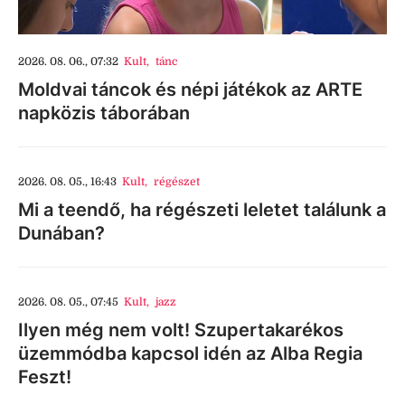
2026. 08. 06., 07:32
Kult
,
tánc
Moldvai táncok és népi játékok az ARTE
napközis táborában
2026. 08. 05., 16:43
Kult
,
régészet
Mi a teendő, ha régészeti leletet találunk a
Dunában?
2026. 08. 05., 07:45
Kult
,
jazz
Ilyen még nem volt! Szupertakarékos
üzemmódba kapcsol idén az Alba Regia
Feszt!