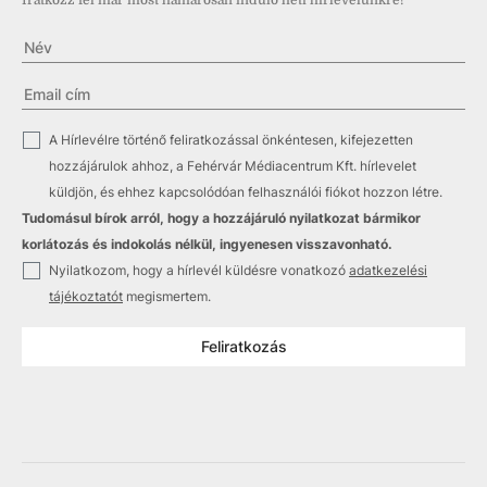
Iratkozz fel már most hamarosan induló heti hírlevelünkre!
✓
A Hírlevélre történő feliratkozással önkéntesen, kifejezetten
hozzájárulok ahhoz, a Fehérvár Médiacentrum Kft. hírlevelet
küldjön, és ehhez kapcsolódóan felhasználói fiókot hozzon létre.
Tudomásul bírok arról, hogy a hozzájáruló nyilatkozat bármikor
korlátozás és indokolás nélkül, ingyenesen visszavonható.
✓
Nyilatkozom, hogy a hírlevél küldésre vonatkozó
adatkezelési
tájékoztatót
megismertem.
Feliratkozás