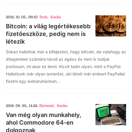
2016. 10. 05., 09:10
Tech
,
Kocka
Bitcoin: a világ legértékesebb
fizetőeszköze, pedig nem is
létezik
Sokan hallottuk már a kifejezést, hogy bitcoin, de valahogy az
átlagember számára távoli az egész és nem is tudjuk
pontosan, mi akar ez lenni. Kicsit talán olyan, mint a PayPal.
Hallottunk már olyan ismerőst, aki látott már embert PayPallal
fizetni egy webáruházban...
2016. 09. 30., 14:22
Életmód
,
Kocka
Van még olyan munkahely,
ahol Commodore 64-en
dolgoznak