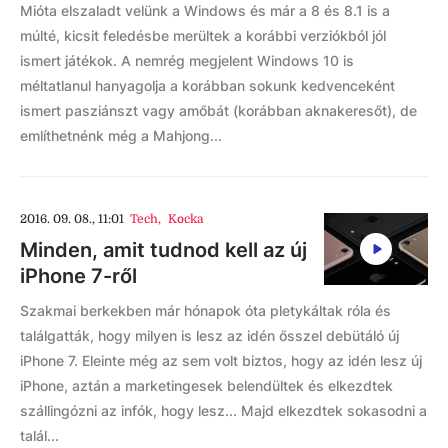
Mióta elszaladt velünk a Windows és már a 8 és 8.1 is a
múlté, kicsit feledésbe merültek a korábbi verziókból jól
ismert játékok. A nemrég megjelent Windows 10 is
méltatlanul hanyagolja a korábban sokunk kedvenceként
ismert pasziánszt vagy amőbát (korábban aknakeresőt), de
említhetnénk még a Mahjong...
2016. 09. 08., 11:01
Tech
,
Kocka
Minden, amit tudnod kell az új
iPhone 7-ről
Szakmai berkekben már hónapok óta pletykáltak róla és
találgatták, hogy milyen is lesz az idén ősszel debütáló új
iPhone 7. Eleinte még az sem volt biztos, hogy az idén lesz új
iPhone, aztán a marketingesek belendültek és elkezdtek
szállingózni az infók, hogy lesz... Majd elkezdtek sokasodni a
talál...