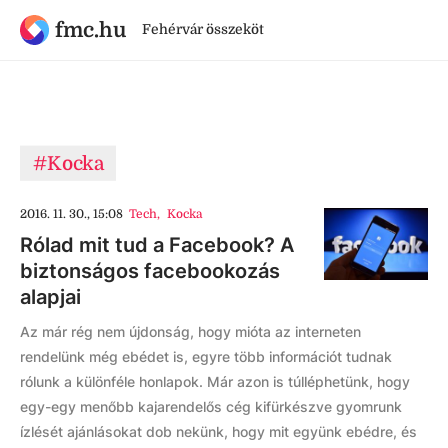
fmc.hu
Fehérvár összeköt
#Kocka
2016. 11. 30., 15:08
Tech
,
Kocka
Rólad mit tud a Facebook? A
biztonságos facebookozás
alapjai
Az már rég nem újdonság, hogy mióta az interneten
rendelünk még ebédet is, egyre több információt tudnak
rólunk a különféle honlapok. Már azon is túlléphetünk, hogy
egy-egy menőbb kajarendelős cég kifürkészve gyomrunk
ízlését ajánlásokat dob nekünk, hogy mit együnk ebédre, és