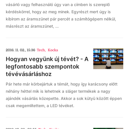
vásárló vagy felhasználó úgy van a címben is szereplő
kérdéskörrel, hogy az meg minek. Egyrészt mert úgy is
kibírom az áramszünet pár percét a számítógépem nélkül,
másrészt az áramszünet, ...
2016. 11. 02., 15:36
Tech
,
Kocka
Hogyan vegyünk új tévét? - A
legfontosabb szempontok
tévévásárláshoz
Pár hete már körbejártuk a témát, hogy így karácsony előtt
néhány héttel mik is lehetnek a sláger termékek a nagy
ajándék vásárlás közepette. Akkor a sok kütyü között éppen
csak megemlítettem, a LED tévéket.