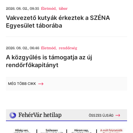
2026. 08. 02., 08:35
Életmód
,
tábor
Vakvezető kutyák érkeztek a SZÉNA
Egyesület táborába
2026. 08. 02., 06:46
Életmód
,
rendőrség
A közgyűlés is támogatja az új
rendőrfőkapitányt
MÉG TÖBB CIKK
FehérVár hetilap
ÖSSZES ÚJSÁG