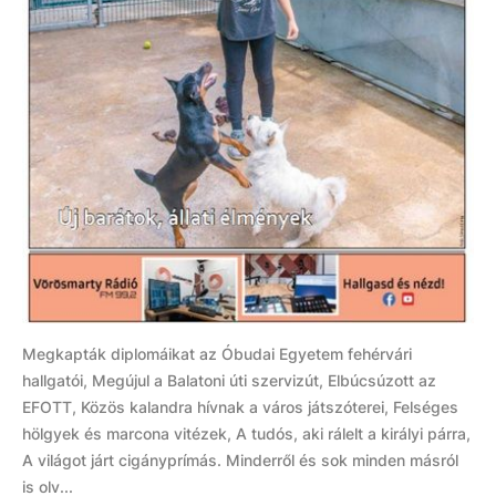
Megkapták diplomáikat az Óbudai Egyetem fehérvári
hallgatói, Megújul a Balatoni úti szervizút, Elbúcsúzott az
EFOTT, Közös kalandra hívnak a város játszóterei, Felséges
hölgyek és marcona vitézek, A tudós, aki rálelt a királyi párra,
A világot járt cigányprímás. Minderről és sok minden másról
is olv...