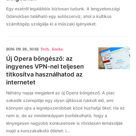
Egy esetről legalábbis biztosan tudunk. A lengyelországi
Gdanskban található egy autószerviz, ahol a kultikus
számítógép szolgálja ki a műszaki igényeket.
2016. 09. 28., 10:32
Tech
,
Kocka
Új Opera böngésző: az
ingyenes VPN-nel teljesen
titkosítva használhatod az
internetet
Néhány napja megjelent az új Opera böngésző. A piac
sokadik szereplője egy olyan újítással rukkolt elő, ami
könnyen újra a legnépszerűbbek közé húzhatja őket. Ha ez
nem is, de az mindenképpen borítékolható, hogy a
lényegesen nagyobb konkurensek is rövidesen lemásolják
majd a korszakalkotó ötletet: i...