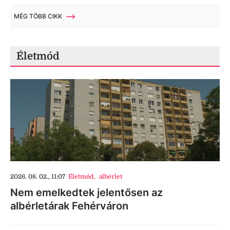
MÉG TÖBB CIKK
Életmód
2026. 08. 02., 11:07
Életmód
,
albérlet
Nem emelkedtek jelentősen az
albérletárak Fehérváron