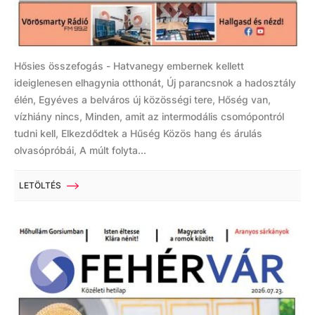
Hősies összefogás - Hatvanegy embernek kellett
ideiglenesen elhagynia otthonát, Új parancsnok a hadosztály
élén, Egyéves a belváros új közösségi tere, Hőség van,
vízhiány nincs, Minden, amit az intermodális csomópontról
tudni kell, Elkezdődtek a Hűség Közös hang és árulás
olvasópróbái, A múlt folyta...
LETÖLTÉS