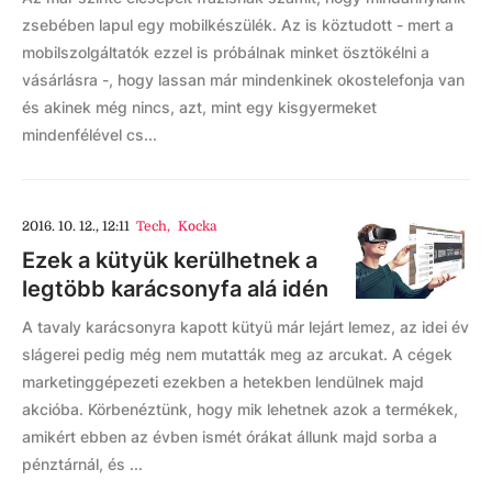
zsebében lapul egy mobilkészülék. Az is köztudott - mert a
mobilszolgáltatók ezzel is próbálnak minket ösztökélni a
vásárlásra -, hogy lassan már mindenkinek okostelefonja van
és akinek még nincs, azt, mint egy kisgyermeket
mindenfélével cs...
2016. 10. 12., 12:11
Tech
,
Kocka
Ezek a kütyük kerülhetnek a
legtöbb karácsonyfa alá idén
A tavaly karácsonyra kapott kütyü már lejárt lemez, az idei év
slágerei pedig még nem mutatták meg az arcukat. A cégek
marketinggépezeti ezekben a hetekben lendülnek majd
akcióba. Körbenéztünk, hogy mik lehetnek azok a termékek,
amikért ebben az évben ismét órákat állunk majd sorba a
pénztárnál, és ...