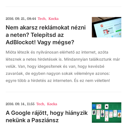
2016. 09. 21., 08:44
Tech
,
Kocka
Nem akarsz reklámokat nézni
a neten? Telepítsd az
AdBlockot! Vagy mégse?
Mióta létezik és nyilvánosan elérhető az internet, azóta
léteznek a netes hirdetések is. Mindannyian találkoztunk már
velük. Van, hogy idegesítenek és van, hogy kevésbé
zavaróak, de egyben nagyon sokak véleménye azonos:
egyre több a hirdetés az interneten. És ez nem véletlen!
2016. 09. 14., 11:55
Tech
,
Kocka
A Google rájött, hogy hiányzik
nekünk a Pasziánsz