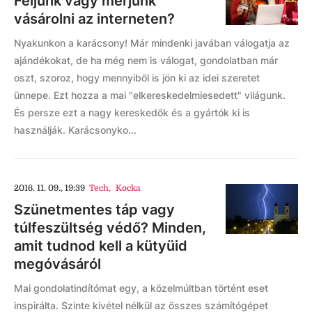
Féljünk vagy merjünk
vásárolni az interneten?
Nyakunkon a karácsony! Már mindenki javában válogatja az
ajándékokat, de ha még nem is válogat, gondolatban már
oszt, szoroz, hogy mennyiből is jön ki az idei szeretet
ünnepe. Ezt hozza a mai "elkereskedelmiesedett" világunk.
És persze ezt a nagy kereskedők és a gyártók ki is
használják. Karácsonyko...
2016. 11. 09., 19:39
Tech
,
Kocka
Szünetmentes táp vagy
túlfeszültség védő? Minden,
amit tudnod kell a kütyüid
megóvásáról
Mai gondolatindítómat egy, a közelmúltban történt eset
inspirálta. Szinte kivétel nélkül az összes számítógépet