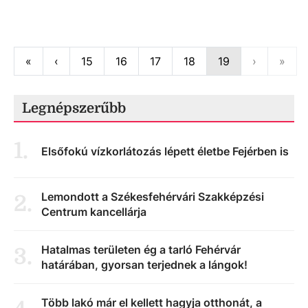
First
Previous
Next
Last
«
‹
15
16
17
18
19
›
»
Legnépszerűbb
1
.
Elsőfokú vízkorlátozás lépett életbe Fejérben is
Lemondott a Székesfehérvári Szakképzési
2
.
Centrum kancellárja
Hatalmas területen ég a tarló Fehérvár
3
.
határában, gyorsan terjednek a lángok!
Több lakó már el kellett hagyja otthonát, a