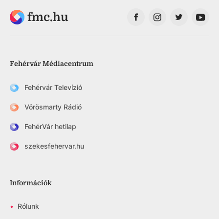
fmc.hu
Fehérvár Médiacentrum
Fehérvár Televízió
Vörösmarty Rádió
FehérVár hetilap
szekesfehervar.hu
Információk
•
Rólunk