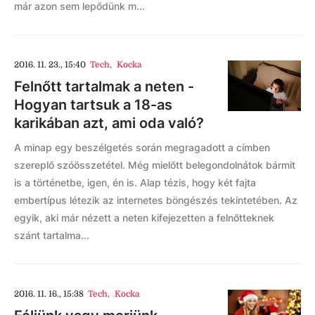
már azon sem lepődünk m...
2016. 11. 23., 15:40
Tech
,
Kocka
Felnőtt tartalmak a neten -
Hogyan tartsuk a 18-as
karikában azt, ami oda való?
A minap egy beszélgetés során megragadott a címben
szereplő szóösszetétel. Még mielőtt belegondolnátok bármit
is a történetbe, igen, én is. Alap tézis, hogy két fajta
embertípus létezik az internetes böngészés tekintetében. Az
egyik, aki már nézett a neten kifejezetten a felnőtteknek
szánt tartalma...
2016. 11. 16., 15:38
Tech
,
Kocka