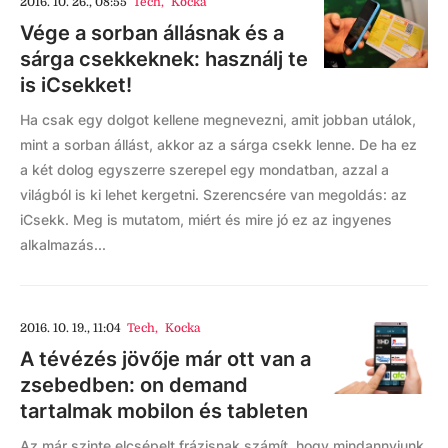
2016. 10. 26., 08:55
Tech
,
Kocka
Vége a sorban állásnak és a
sárga csekkeknek: használj te
is iCsekket!
Ha csak egy dolgot kellene megnevezni, amit jobban utálok,
mint a sorban állást, akkor az a sárga csekk lenne. De ha ez
a két dolog egyszerre szerepel egy mondatban, azzal a
világból is ki lehet kergetni. Szerencsére van megoldás: az
iCsekk. Meg is mutatom, miért és mire jó ez az ingyenes
alkalmazás...
2016. 10. 19., 11:04
Tech
,
Kocka
A tévézés jövője már ott van a
zsebedben: on demand
tartalmak mobilon és tableten
Az már szinte elcsépelt frázisnak számít, hogy mindannyiunk