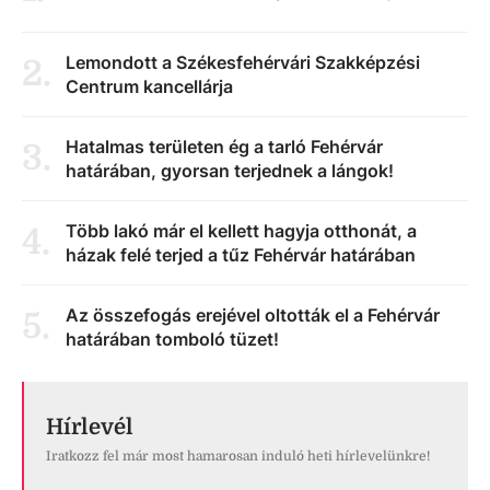
Lemondott a Székesfehérvári Szakképzési
2
.
Centrum kancellárja
Hatalmas területen ég a tarló Fehérvár
3
.
határában, gyorsan terjednek a lángok!
Több lakó már el kellett hagyja otthonát, a
4
.
házak felé terjed a tűz Fehérvár határában
Az összefogás erejével oltották el a Fehérvár
5
.
határában tomboló tüzet!
Hírlevél
Iratkozz fel már most hamarosan induló heti hírlevelünkre!