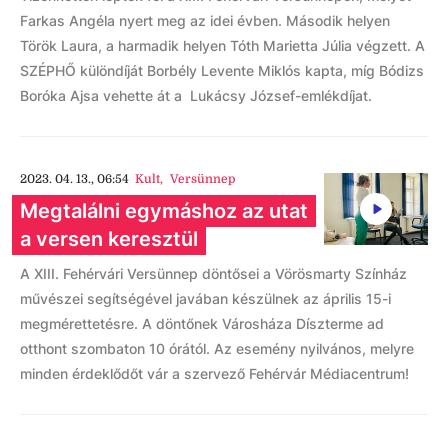
Farkas Angéla nyert meg az idei évben. Második helyen
Török Laura, a harmadik helyen Tóth Marietta Júlia végzett. A
SZÉPHŐ különdíját Borbély Levente Miklós kapta, míg Bódizs
Boróka Ajsa vehette át a Lukácsy József-emlékdíjat.
2023. 04. 13., 06:54
Kult
,
Versünnep
Megtalálni egymáshoz az utat
a versen keresztül
A XIII. Fehérvári Versünnep döntősei a Vörösmarty Színház
művészei segítségével javában készülnek az április 15-i
megmérettetésre. A döntőnek Városháza Díszterme ad
otthont szombaton 10 órától. Az esemény nyilvános, melyre
minden érdeklődőt vár a szervező Fehérvár Médiacentrum!