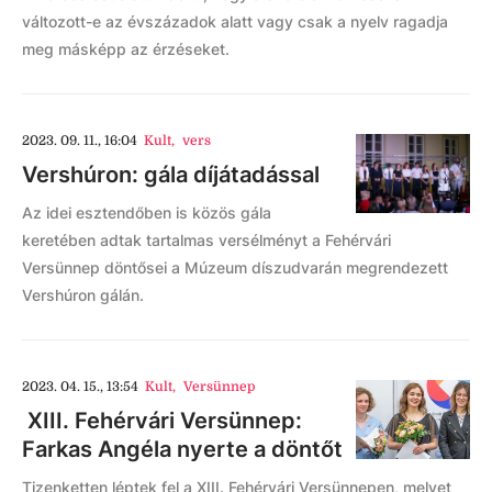
változott-e az évszázadok alatt vagy csak a nyelv ragadja
meg másképp az érzéseket.
2023. 09. 11., 16:04
Kult
,
vers
Vershúron: gála díjátadással
Az idei esztendőben is közös gála
keretében adtak tartalmas versélményt a Fehérvári
Versünnep döntősei a Múzeum díszudvarán megrendezett
Vershúron gálán.
2023. 04. 15., 13:54
Kult
,
Versünnep
XIII. Fehérvári Versünnep:
Farkas Angéla nyerte a döntőt
Tizenketten léptek fel a XIII. Fehérvári Versünnepen, melyet