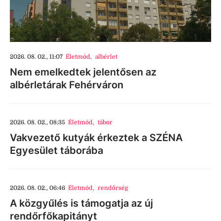
2026. 08. 02., 11:07
Életmód
,
albérlet
Nem emelkedtek jelentősen az
albérletárak Fehérváron
2026. 08. 02., 08:35
Életmód
,
tábor
Vakvezető kutyák érkeztek a SZÉNA
Egyesület táborába
2026. 08. 02., 06:46
Életmód
,
rendőrség
A közgyűlés is támogatja az új
rendőrfőkapitányt