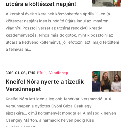
utcára a költészet napján!
A korábbi évek sikereinek köszönhetően április 11-én (a
költészet napján) idén is hódító útjára indul az immáron
világhírű Posztolj verset az utcára! rendkívül kreatív
kezdeményezés. Nincs más dolgotok, mint kiposztolni az
utcára a kedvenc költeményt, jól lefotózni azt, majd feltölteni
a felhívás hi...
2019. 04. 06., 17:15
Hírek
,
Versünnep
Kneifel Nóra nyerte a tizedik
Versünnepet
Kneifel Nóra lett idén a legjobb fehérvári versmondó. A X.
Versünnepen a győztes Gyóni Géza Csak egy
éjszakára… című költeményét mondta el. A második helyen
Csengey Márton, a harmadik helyen pedig Kiss