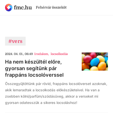
fmc.hu
Fehérvár összeköt
#vers
2024. 04. 01., 06:49
Irodalom
,
locsolkodás
Ha nem készültél előre,
gyorsan segítünk pár
frappáns locsolóverssel
Összegyűjtöttünk pár rövid, frappáns locsolóverset azoknak,
akik lemaradtak a locsolkodás előkészületeivel. Ha van a
zsebben kölni/parfüm/szódásüveg, akkor a verseket mi
gyorsan odatesszük a sikeres locsoláshoz!