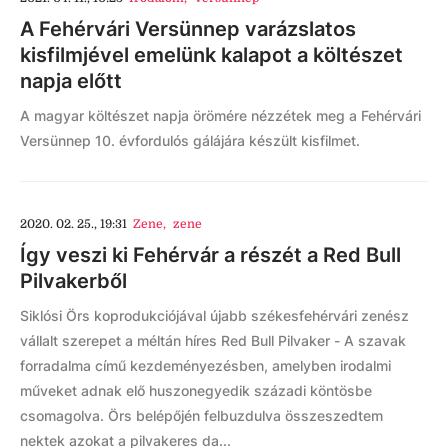
A Fehérvári Versünnep varázslatos
kisfilmjével emelünk kalapot a költészet
napja előtt
A magyar költészet napja örömére nézzétek meg a Fehérvári
Versünnep 10. évfordulós gálájára készült kisfilmet.
2020. 02. 25., 19:31
Zene
,
zene
Így veszi ki Fehérvár a részét a Red Bull
Pilvakerből
Siklósi Örs koprodukciójával újabb székesfehérvári zenész
vállalt szerepet a méltán híres Red Bull Pilvaker - A szavak
forradalma című kezdeményezésben, amelyben irodalmi
műveket adnak elő huszonegyedik századi köntösbe
csomagolva. Örs belépőjén felbuzdulva összeszedtem
nektek azokat a pilvakeres da...