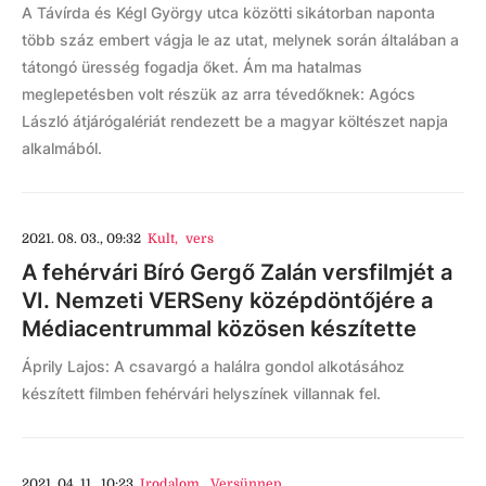
A Távírda és Kégl György utca közötti sikátorban naponta
több száz embert vágja le az utat, melynek során általában a
tátongó üresség fogadja őket. Ám ma hatalmas
meglepetésben volt részük az arra tévedőknek: Agócs
László átjárógalériát rendezett be a magyar költészet napja
alkalmából.
2021. 08. 03., 09:32
Kult
,
vers
A fehérvári Bíró Gergő Zalán versfilmjét a
VI. Nemzeti VERSeny középdöntőjére a
Médiacentrummal közösen készítette
Áprily Lajos: A csavargó a halálra gondol alkotásához
készített filmben fehérvári helyszínek villannak fel.
2021. 04. 11., 10:23
Irodalom
,
Versünnep