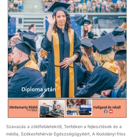
Szavazás a zöldfelületekről, Terítéken a fejlesztések és a
média, Székesfehérvár Egészségügyéért, A Kodolányi friss