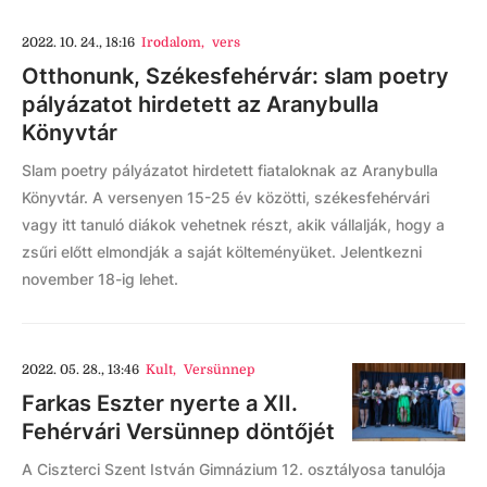
2022. 10. 24., 18:16
Irodalom
,
vers
Otthonunk, Székesfehérvár: slam poetry
pályázatot hirdetett az Aranybulla
Könyvtár
Slam poetry pályázatot hirdetett fiataloknak az Aranybulla
Könyvtár. A versenyen 15-25 év közötti, székesfehérvári
vagy itt tanuló diákok vehetnek részt, akik vállalják, hogy a
zsűri előtt elmondják a saját költeményüket. Jelentkezni
november 18-ig lehet.
2022. 05. 28., 13:46
Kult
,
Versünnep
Farkas Eszter nyerte a XII.
Fehérvári Versünnep döntőjét
A Ciszterci Szent István Gimnázium 12. osztályosa tanulója