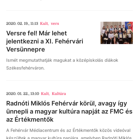
2020. 02. 19., 11:13
Kult
,
vers
Versre fel! Már lehet
jelentkezni a XI. Fehérvári
Versünnepre
Ismét megmutathatják magukat a középiskolás diákok
Székesfehérváron.
2020. 01. 22., 13:10
Kult
,
Kultúra
Radnóti Miklós Fehérvár körül, avagy így
ünnepli a magyar kultúra napját az FMC és
az Értékmentők
A Fehérvár Médiacentrum és az Értékmentők közös videóval
készültek a magyar kultúra napjára, amelyben Radnóti Miklós