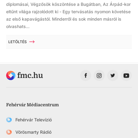
diplomásai, Végzősök köszöntése a Bugátban, Az Árpád-kor
eltűnt világa rajzolódott ki - Egy tervásatás nyomon követése
az első kapavágástól. Minderről és sok minden másról is
olvashats...
LETÖLTÉS
fmc.hu
Fehérvár Médiacentrum
Fehérvár Televízió
Vörösmarty Rádió