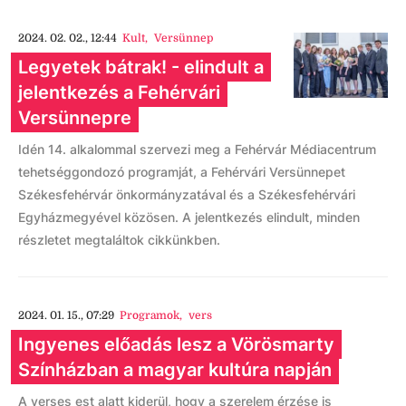
2024. 02. 02., 12:44
Kult
,
Versünnep
Legyetek bátrak! - elindult a
jelentkezés a Fehérvári
Versünnepre
Idén 14. alkalommal szervezi meg a Fehérvár Médiacentrum
tehetséggondozó programját, a Fehérvári Versünnepet
Székesfehérvár önkormányzatával és a Székesfehérvári
Egyházmegyével közösen. A jelentkezés elindult, minden
részletet megtaláltok cikkünkben.
2024. 01. 15., 07:29
Programok
,
vers
Ingyenes előadás lesz a Vörösmarty
Színházban a magyar kultúra napján
A verses est alatt kiderül, hogy a szerelem érzése is