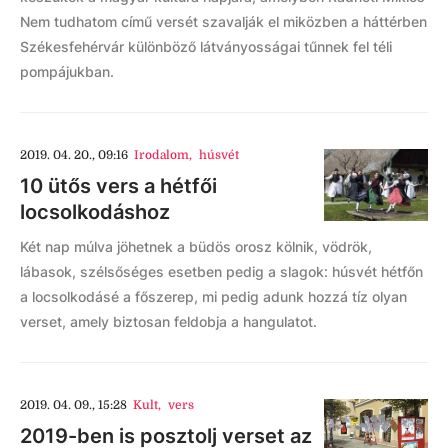
Nem tudhatom című versét szavalják el miközben a háttérben
Székesfehérvár különböző látványosságai tűnnek fel téli
pompájukban.
2019. 04. 20., 09:16
Irodalom
,
húsvét
10 ütős vers a hétfői
locsolkodáshoz
Két nap múlva jöhetnek a büdös orosz kölnik, vödrök,
lábasok, szélsőséges esetben pedig a slagok: húsvét hétfőn
a locsolkodásé a főszerep, mi pedig adunk hozzá tíz olyan
verset, amely biztosan feldobja a hangulatot.
2019. 04. 09., 15:28
Kult
,
vers
2019-ben is posztolj verset az