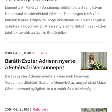
Lement a X. Fehérvári Versünnep elődöntője a Szent István
Hitoktatási és Művelődési Házban. Tehetséges fehérvári
fiatalok léptek színpadra, hogy előadásaikkal elvarázsolják a
zsűrit és a közönséget. A verseny első fordulóján tizenketten
jutottak tovább az április 6-i döntőbe.
2018. 04. 21., 17:49
Kult
,
vers
Baráth Eszter Adrienn nyerte
a Fehérvári Versünnepet
Baráth Eszter Adrienn nyerte a kilencedik Fehérvári
Versünnep döntőjét. Eszter a Mennyből az angyal című Márai
Sándor verssel nyűgözte le a a zsűrit és a közönséget.
2018. 04. 12., 10:59
Kult
,
vers