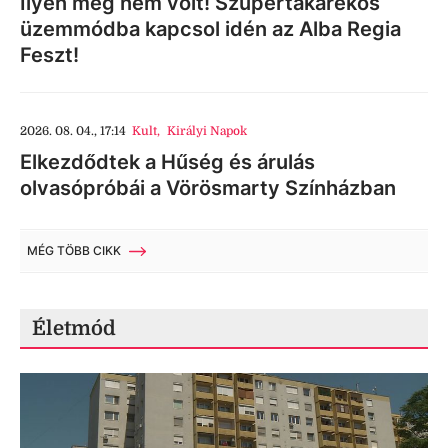
Ilyen még nem volt! Szupertakarékos
üzemmódba kapcsol idén az Alba Regia
Feszt!
2026. 08. 04., 17:14
Kult
,
Királyi Napok
Elkezdődtek a Hűség és árulás
olvasópróbái a Vörösmarty Színházban
MÉG TÖBB CIKK
Életmód