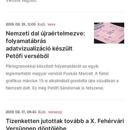
Viktória végzett.
2019. 03. 19., 11:05
Kult
,
vers
Nemzeti dal újraértelmezve:
folyamatábrás
adatvizualizáció készült
Petőfi verséből
Piktogramokkal készített folyamatábrát az egyik
legismertebb magyar versből Puskás Marcell. A fiatal
grafikus március 15-e alkalmából gondolta újra vizuálisan a
Nemzeti dalt. Ez még Petőfi Sándornak is tetszene.
2019. 02. 17., 08:45
Kult
,
verseny
Tizenketten jutottak tovább a X. Fehérvári
Versünnep döntőjébe