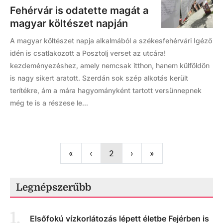
Fehérvár is odatette magát a
magyar költészet napján
A magyar költészet napja alkalmából a székesfehérvári Igéző
idén is csatlakozott a Posztolj verset az utcára!
kezdeményezéshez, amely nemcsak itthon, hanem külföldön
is nagy sikert aratott. Szerdán sok szép alkotás került
terítékre, ám a mára hagyományként tartott versünnepnek
még te is a részese le...
First
Previous
Next
Last
«
‹
2
›
»
Legnépszerűbb
1
.
Elsőfokú vízkorlátozás lépett életbe Fejérben is