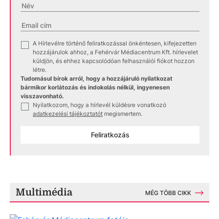
A Hírlevélre történő feliratkozással önkéntesen, kifejezetten
✓
hozzájárulok ahhoz, a Fehérvár Médiacentrum Kft. hírlevelet
küldjön, és ehhez kapcsolódóan felhasználói fiókot hozzon
létre.
Tudomásul bírok arról, hogy a hozzájáruló nyilatkozat
bármikor korlátozás és indokolás nélkül, ingyenesen
visszavonható.
Nyilatkozom, hogy a hírlevél küldésre vonatkozó
✓
adatkezelési tájékoztatót
megismertem.
Feliratkozás
Multimédia
MÉG TÖBB CIKK