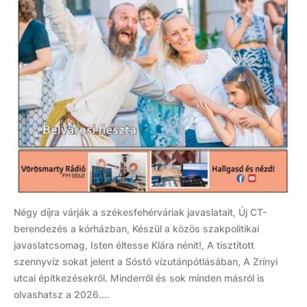
Négy díjra várják a székesfehérváriak javaslatait, Új CT-
berendezés a kórházban, Készül a közös szakpolitikai
javaslatcsomag, Isten éltesse Klára nénit!, A tisztított
szennyvíz sokat jelent a Sóstó vízutánpótlásában, A Zrínyi
utcai építkezésekről. Minderről és sok minden másról is
olvashatsz a 2026....