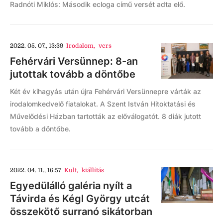
Radnóti Miklós: Második ecloga című versét adta elő.
2022. 05. 07., 13:39
Irodalom
,
vers
Fehérvári Versünnep: 8-an
jutottak tovább a döntőbe
Két év kihagyás után újra Fehérvári Versünnepre várták az
irodalomkedvelő fiatalokat. A Szent István Hitoktatási és
Művelődési Házban tartották az előválogatót. 8 diák jutott
tovább a döntőbe.
2022. 04. 11., 16:57
Kult
,
kiállítás
Egyedülálló galéria nyílt a
Távirda és Kégl György utcát
összekötő surranó sikátorban