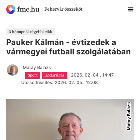
fmc.hu
Fehérvár összeköt
6 hónapnál régebbi cikk
Pauker Kálmán - évtizedek a
vármegyei futball szolgálatában
Mátay Balázs
·
·
2026. 02. 04., 14:47
Sport
labdarúgás
Utolsó frissítés: 2026. 02. 05., 12:08
Mátay Balázs