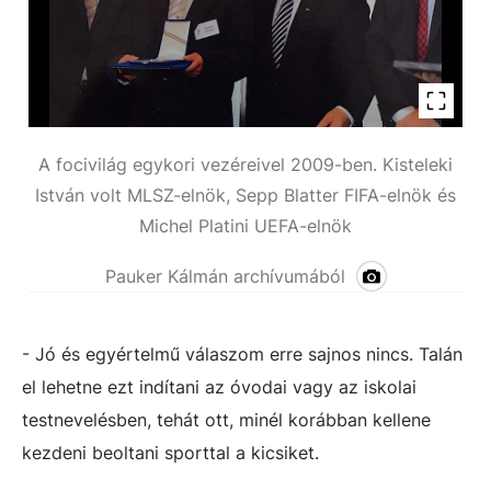
A focivilág egykori vezéreivel 2009-ben. Kisteleki
István volt MLSZ-elnök, Sepp Blatter FIFA-elnök és
Michel Platini UEFA-elnök
Pauker Kálmán archívumából
- Jó és egyértelmű válaszom erre sajnos nincs. Talán
el lehetne ezt indítani az óvodai vagy az iskolai
testnevelésben, tehát ott, minél korábban kellene
kezdeni beoltani sporttal a kicsiket.