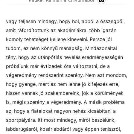
vagy teljesen mindegy, hogy hol, abból a összegből,
amit ráfordítottunk az akadémiákra, több igazán
komoly tehetséget kellene kinevelni. Persze jól
tudom, ez nem könnyű manapság. Mindazonáltal
tény, hogy az utánpótlás nevelés eredményességén
próbálunk már évtizedek óta változtatni, de a
végeredmény rendszerint szerény. Nem azt mondom,
hogy gyenge, mert az nem lenne jó kifejezés erre,
hiszen vannak jó szakembereink, jók a körülmények
is, mégis szerény a végeredmény. A másik probléma
az, hogy a fiatalokat nagyon nehéz kicsábítani a
sportpályára. Itt most mindegy, miről beszélünk,
labdarúgásról, kosárlabdáról vagy éppen teniszről,