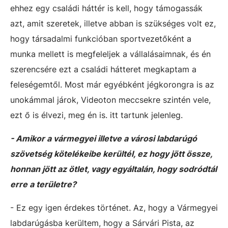
ehhez egy családi háttér is kell, hogy támogassák
azt, amit szeretek, illetve abban is szükséges volt ez,
hogy társadalmi funkcióban sportvezetőként a
munka mellett is megfeleljek a vállalásaimnak, és én
szerencsére ezt a családi hátteret megkaptam a
feleségemtől. Most már egyébként jégkorongra is az
unokámmal járok, Videoton meccsekre szintén vele,
ezt ő is élvezi, meg én is. itt tartunk jelenleg.
- Amikor a vármegyei illetve a városi labdarúgó
szövetség kötelékeibe kerültél, ez hogy jött össze,
honnan jött az ötlet, vagy egyáltalán, hogy sodródtál
erre a területre?
- Ez egy igen érdekes történet. Az, hogy a Vármegyei
labdarúgásba kerültem, hogy a Sárvári Pista, az