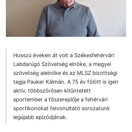
Hosszú éveken át volt a Székesfehérvári
Labdarúgó Szövetség elnöke, a megyei
szövetség alelnöke és az MLSZ bizottsági
tagja Pauker Kálmán. A 75 év fölött is igen
aktív, többszörösen kitüntetett
sportember a főszereplője a fehérvári
sportikonokat felvonultató sorozatunk
legújabb epizódjának.