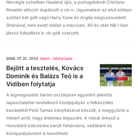
Norvégia színeiben Haaland újra, a portugáloknál Cristiano
Ronaldo először duplázott a vb-n. Ugyanakkor az első körben
szintén két gólt vágó Harry Kane és Anglia megszenvedett
Ghánával, nem esett találat a meccsen. 40 év után NB I-ben
játszó futballista is vb-gólt szerzett.
2026. 07. 21., 19:53
Sport
,
labdarúgás
Bejött a tesztelés, Kovács
Dominik és Balázs Teó is a
Vidiben folytatja
A legmagasabb három osztályban egyaránt jelentős
tapasztalattal rendelkező középpályás a felkészülés
kezdetétől Pető Tamás irányításával készült, s meggyőzte a
trénert arról, hogy érdemes leigazolni. A másik érkező a
Honvédtól kölcsönbe került Fehérvárra, védőként és
középpályásként is bevethető.