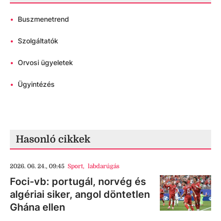
•
Buszmenetrend
•
Szolgáltatók
•
Orvosi ügyeletek
•
Ügyintézés
Hasonló cikkek
2026. 06. 24., 09:45
Sport
,
labdarúgás
Foci-vb: portugál, norvég és
algériai siker, angol döntetlen
Ghána ellen