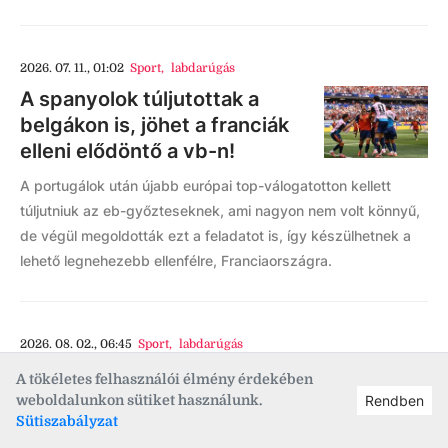
2026. 07. 11., 01:02
Sport
,
labdarúgás
A spanyolok túljutottak a
belgákon is, jöhet a franciák
elleni elődöntő a vb-n!
A portugálok után újabb európai top-válogatotton kellett
túljutniuk az eb-győzteseknek, ami nagyon nem volt könnyű,
de végül megoldották ezt a feladatot is, így készülhetnek a
lehető legnehezebb ellenfélre, Franciaországra.
2026. 08. 02., 06:45
Sport
,
labdarúgás
Agyonnyert meccset bukott
A tökéletes felhasználói élmény érdekében
el a Vidi Kazincbarcikán
weboldalunkon sütiket használunk.
Rendben
Sütiszabályzat
A mérkőzés túlnyomó részében a fehérvári