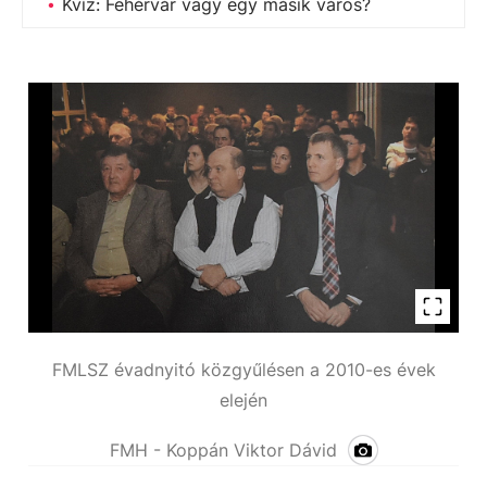
Kvíz: Fehérvár vagy egy másik város?
FMLSZ évadnyitó közgyűlésen a 2010-es évek
elején
FMH - Koppán Viktor Dávid