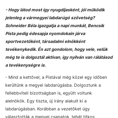
- Hogy látod most így nyugdíjasként, jól működik
jelenleg a vármegyei labdarúgó szövetség?
Schneider Béla igazgatja a napi munkát, Bencsik
Pista pedig édesapja nyomdokain járva
sportvezetőként, társadalmi elnökként
tevékenykedik. Én azt gondolom, hogy vele, velük
még te is dolgoztál aktívan, így nyilván van rálátásod
a tevékenységre is.
- Mind a kettővel, a Pistával még közel egy időben
kerültünk a megyei labdarúgásba. Dolgoztunk a
fellebbviteli bizottságban is, együtt voltunk
alelnökök. Egy tiszta, új irány alakult ki a
labdarúgásban. Korábban a vezetőket úgy
választották a megyei csapatok, tehát titkos