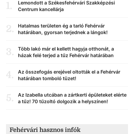
Lemondott a Székesfehérvári Szakképzési
1
.
Centrum kancellárja
Hatalmas területen ég a tarló Fehérvár
2
.
határában, gyorsan terjednek a lángok!
Több lakó már el kellett hagyja otthonát, a
3
.
házak felé terjed a tűz Fehérvár határában
Az összefogás erejével oltották el a Fehérvár
4
.
határában tomboló tüzet!
Az Izabella utcában a zártkerti épületeket elérte
5
.
a tűz! 70 tűzoltó dolgozik a helyszínen!
Fehérvári hasznos infók