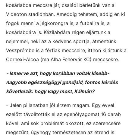
kosárlabda meccsre jár, családi bérletünk van a
Videoton stadionban. Ameddig tehetem, addig én ki
fogok menni a jégkorongra is, a futballra is, a
kosárlabdára is. Kézilabdára régen eljártunk a
nejemmel, neki az a kedvenc sportja, átmentünk
Veszprémbe is a férfiak meccseire, itthon kijártunk a
Cornexi-Alcoa (ma Alba Fehérvár KC) meccsekre.
- Ismerve azt, hogy korábban voltak kisebb-
nagyobb egészségügyi gondjaid, fontos kérdés
következik: hogy vagy most, Kálmán?
- Jelen pillanatban jól érzem magam. Egy évvel
ezelőtt távolították el az epehólyagomat 16 darab
kővel, ami sok problémát okozott, ez szerencsére
megszűnt, úgyhogy természetesen az étrend is