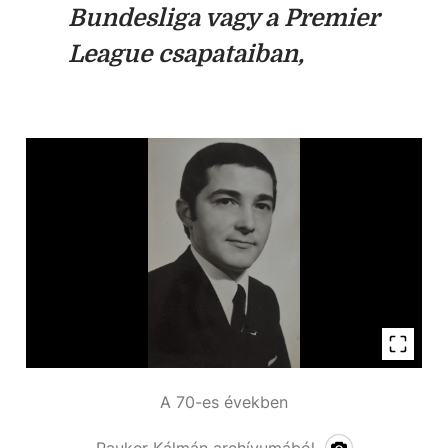
Bundesliga vagy a Premier
League csapataiban,
A 70-es években
Pauker Kálmán archívumából