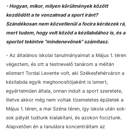
- Hogyan, mikor, milyen körülmények között
kezdődött a te vonzalmad a sport iránt?
Szándékosan nem közvetlenül a focira kérdezek rá,
mert tudom, hogy volt közöd a kézilabdához is, és a
sportot tekintve "mindenevőnek" számítasz.
- Az általános iskolai tanulmányaimat a Május 1. téren
végeztem, és ott a testnevelő tanárom a méltán
elismert Tordai Levente volt, aki Székesfehérváron a
kézilabda egyik meghonosítójaként is ismert,
egyértelműen általa, onnan indult a sport szeretete,
illetve akkor még nem voltak tízemeletes épületek a
Május 1. téren, a mai Széna téren, így iskola után sok-
sok pályát tudtunk kialakítani, és azokon fociztunk.
Alapvetően én a tanulásra koncentráltam az