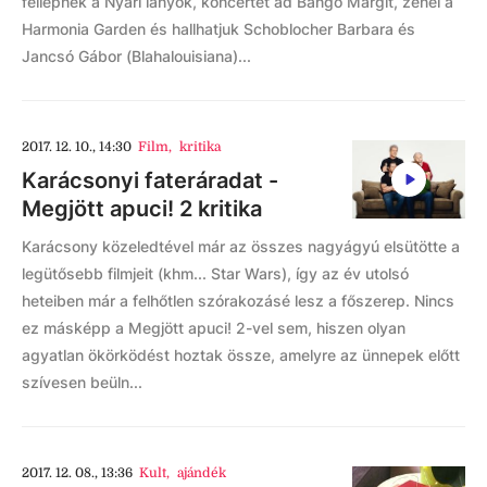
fellépnek a Nyári lányok, koncertet ad Bangó Margit, zenél a
Harmonia Garden és hallhatjuk Schoblocher Barbara és
Jancsó Gábor (Blahalouisiana)...
2017. 12. 10., 14:30
Film
,
kritika
Karácsonyi fateráradat -
Megjött apuci! 2 kritika
Karácsony közeledtével már az összes nagyágyú elsütötte a
legütősebb filmjeit (khm... Star Wars), így az év utolsó
heteiben már a felhőtlen szórakozásé lesz a főszerep. Nincs
ez másképp a Megjött apuci! 2-vel sem, hiszen olyan
agyatlan ökörködést hoztak össze, amelyre az ünnepek előtt
szívesen beüln...
2017. 12. 08., 13:36
Kult
,
ajándék