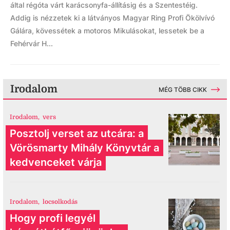
által régóta várt karácsonyfa-állításig és a Szentestéig.
Addig is nézzetek ki a látványos Magyar Ring Profi Ökölvívó
Gálára, kövessétek a motoros Mikulásokat, lessetek be a
Fehérvár H...
Irodalom
MÉG TÖBB CIKK
Irodalom
,
vers
Posztolj verset az utcára: a
Vörösmarty Mihály Könyvtár a
kedvenceket várja
Irodalom
,
locsolkodás
Hogy profi legyél