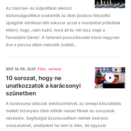
Az iráni bel- és külpolitikát elemző
biztonságpolitikai szakértők az őket jóslásra felszólító
újságírók kérdései elől sokszor azzal a mondattal próbáltak
kitérni, hogy „nem tudni, hová áll és mit tesz majd a
Forradalmi Gárda”. A teheráni passzátszelet közel negyven
éve a perzsa állam második (valódi...
2017. 12. 03., 15:55
Film
,
sorozat
10 sorozat, hogy ne
unatkozzatok a karácsonyi
szünetben
A karácsonyi időszak beköszöntével, az ünnepi készülődés
mellett bizonyára több időtök marad filmek és sorozatok
nézésére. Segítségül összeszedtem nektek kedvenc
sorozataimat, amelyeket ha nem is idén, de egyszer