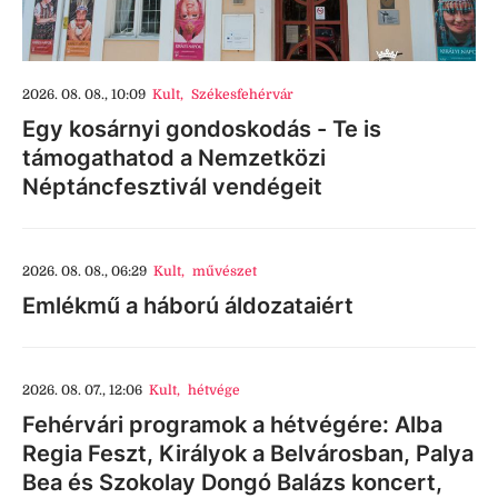
2026. 08. 08., 10:09
Kult
,
Székesfehérvár
Egy kosárnyi gondoskodás - Te is
támogathatod a Nemzetközi
Néptáncfesztivál vendégeit
2026. 08. 08., 06:29
Kult
,
művészet
Emlékmű a háború áldozataiért
2026. 08. 07., 12:06
Kult
,
hétvége
Fehérvári programok a hétvégére: Alba
Regia Feszt, Királyok a Belvárosban, Palya
Bea és Szokolay Dongó Balázs koncert,