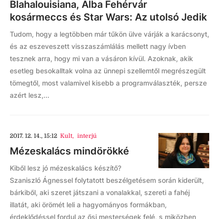
Blahalouisiana, Alba Fehérvár
kosármeccs és Star Wars: Az utolsó Jedik
Tudom, hogy a legtöbben már tűkön ülve várják a karácsonyt,
és az eszeveszett visszaszámlálás mellett nagy ívben
tesznek arra, hogy mi van a vásáron kívül. Azoknak, akik
esetleg besokalltak volna az ünnepi szellemtől megrészegült
tömegtől, most valamivel kisebb a programválaszték, persze
azért lesz,...
2017. 12. 14., 15:12
Kult
,
interjú
Mézeskalács mindörökké
Kiből lesz jó mézeskalács készítő?
Szaniszló Ágnessel folytatott beszélgetésem során kiderült,
bárkiből, aki szeret játszani a vonalakkal, szereti a fahéj
illatát, aki örömét leli a hagyományos formákban,
érdeklődéssel fordul az ősi mesterségek felé, s miközben