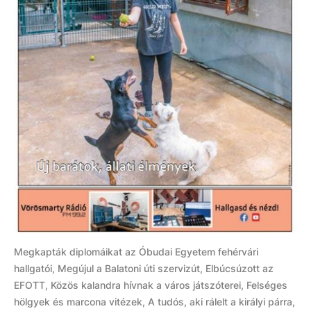
Megkapták diplomáikat az Óbudai Egyetem fehérvári
hallgatói, Megújul a Balatoni úti szervizút, Elbúcsúzott az
EFOTT, Közös kalandra hívnak a város játszóterei, Felséges
hölgyek és marcona vitézek, A tudós, aki rálelt a királyi párra,