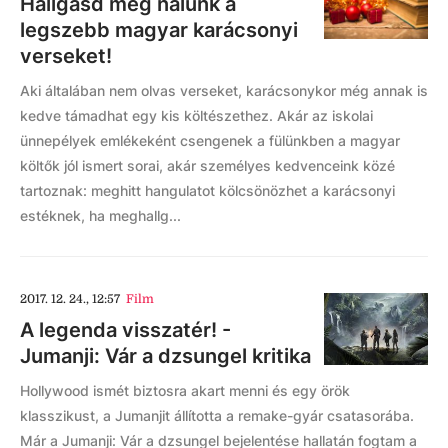
Hallgasd meg nálunk a
legszebb magyar karácsonyi
verseket!
Aki általában nem olvas verseket, karácsonykor még annak is
kedve támadhat egy kis költészethez. Akár az iskolai
ünnepélyek emlékeként csengenek a fülünkben a magyar
költők jól ismert sorai, akár személyes kedvenceink közé
tartoznak: meghitt hangulatot kölcsönözhet a karácsonyi
estéknek, ha meghallg...
2017. 12. 24., 12:57
Film
A legenda visszatér! -
Jumanji: Vár a dzsungel kritika
Hollywood ismét biztosra akart menni és egy örök
klasszikust, a Jumanjit állította a remake-gyár csatasorába.
Már a Jumanji: Vár a dzsungel bejelentése hallatán fogtam a