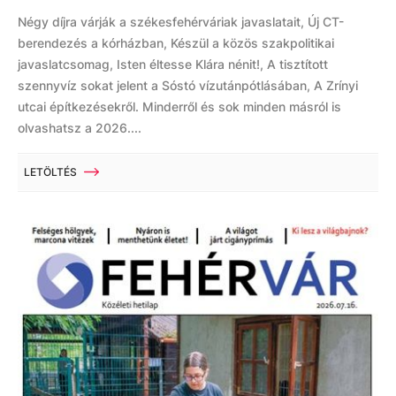
Négy díjra várják a székesfehérváriak javaslatait, Új CT-
berendezés a kórházban, Készül a közös szakpolitikai
javaslatcsomag, Isten éltesse Klára nénit!, A tisztított
szennyvíz sokat jelent a Sóstó vízutánpótlásában, A Zrínyi
utcai építkezésekről. Minderről és sok minden másról is
olvashatsz a 2026....
LETÖLTÉS