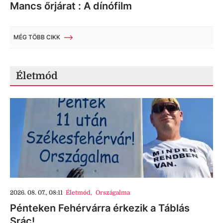
Mancs őrjárat : A dínófilm
MÉG TÖBB CIKK
Életmód
2026. 08. 07., 08:11
Életmód
,
Országalma
Pénteken Fehérvárra érkezik a Táblás
Srác!