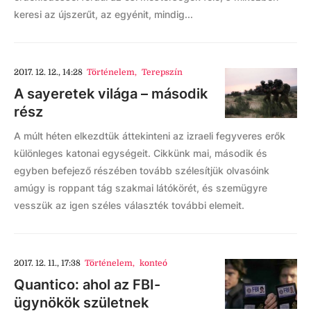
keresi az újszerűt, az egyénit, mindig...
2017. 12. 12., 14:28
Történelem
,
Terepszín
A sayeretek világa – második
rész
A múlt héten elkezdtük áttekinteni az izraeli fegyveres erők
különleges katonai egységeit. Cikkünk mai, második és
egyben befejező részében tovább szélesítjük olvasóink
amúgy is roppant tág szakmai látókörét, és szemügyre
vesszük az igen széles választék további elemeit.
2017. 12. 11., 17:38
Történelem
,
konteó
Quantico: ahol az FBI-
ügynökök születnek