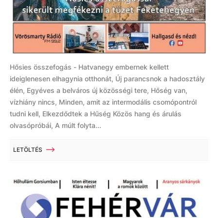
Hősies összefogás - Hatvanegy embernek kellett
ideiglenesen elhagynia otthonát, Új parancsnok a hadosztály
élén, Egyéves a belváros új közösségi tere, Hőség van,
vízhiány nincs, Minden, amit az intermodális csomópontról
tudni kell, Elkezdődtek a Hűség Közös hang és árulás
olvasópróbái, A múlt folyta...
LETÖLTÉS