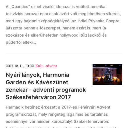
A „Quantico” címet viselő, idehaza is vetített amerikai
televíziós sorozat nem csak azért volt meglehetősen sikeres,
mert egy hajdani szépségkirálynő, az indiai Priyanka Chopra
játszotta benne a főszerepet, hanem azért is, mert (a
szokásos és elkerülhetetlen hollywoodi túlzásoktól és
púdertől elteki...
2017. 12. 11., 10:32
Kult
,
advent
Nyári lányok, Harmonia
Garden és Kávészünet
zenekar - adventi programok
Székesfehérváron 2017
Harmadik hetéhez érkezett a 2017-es Fehérvári Advent
programsorozat, mely rengeteg izgalmas és tartalmas
eseménnyel vár minden korosztályt Székesfehérváron: