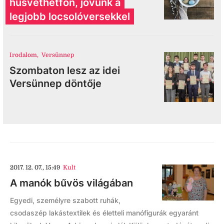
húsvéthétfőn, jövünk a
legjobb locsolóversekkel
Irodalom
,
Versünnep
Szombaton lesz az idei
Versünnep döntője
2017. 12. 07., 15:49
Kult
A manók bűvös világában
Egyedi, személyre szabott ruhák,
csodaszép lakástextilek és életteli manófigurák egyaránt