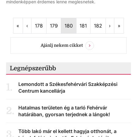
mindenképpen érdemes lenne meglesnetek.
First
Previous
Next
Last
«
‹
178
179
180
181
182
›
»
Ajánlj nekem cikket
Legnépszerűbb
Lemondott a Székesfehérvári Szakképzési
1
.
Centrum kancellárja
Hatalmas területen ég a tarló Fehérvár
2
.
határában, gyorsan terjednek a lángok!
Több lakó már el kellett hagyja otthonát, a
3
.