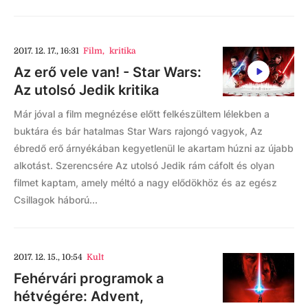
2017. 12. 17., 16:31
Film
,
kritika
Az erő vele van! - Star Wars:
Az utolsó Jedik kritika
Már jóval a film megnézése előtt felkészültem lélekben a
buktára és bár hatalmas Star Wars rajongó vagyok, Az
ébredő erő árnyékában kegyetlenül le akartam húzni az újabb
alkotást. Szerencsére Az utolsó Jedik rám cáfolt és olyan
filmet kaptam, amely méltó a nagy elődökhöz és az egész
Csillagok háború...
2017. 12. 15., 10:54
Kult
Fehérvári programok a
hétvégére: Advent,