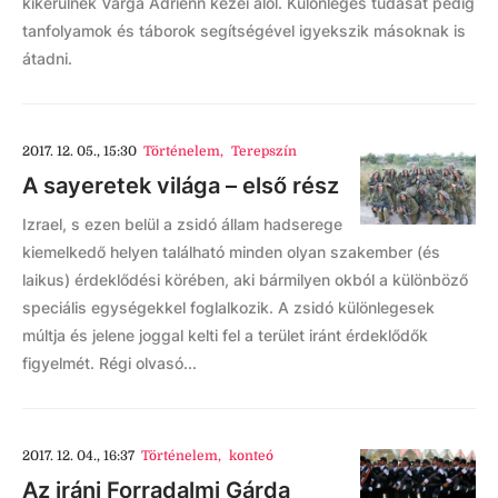
kikerülnek Varga Adrienn kezei alól. Különleges tudását pedig
tanfolyamok és táborok segítségével igyekszik másoknak is
átadni.
2017. 12. 05., 15:30
Történelem
,
Terepszín
A sayeretek világa – első rész
Izrael, s ezen belül a zsidó állam hadserege
kiemelkedő helyen található minden olyan szakember (és
laikus) érdeklődési körében, aki bármilyen okból a különböző
speciális egységekkel foglalkozik. A zsidó különlegesek
múltja és jelene joggal kelti fel a terület iránt érdeklődők
figyelmét. Régi olvasó...
2017. 12. 04., 16:37
Történelem
,
konteó
Az iráni Forradalmi Gárda