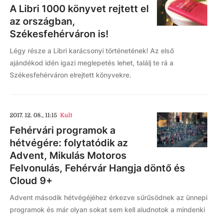
A Libri 1000 könyvet rejtett el
az országban,
Székesfehérváron is!
Légy része a Libri karácsonyi történetének! Az első
ajándékod idén igazi meglepetés lehet, találj te rá a
Székesfehérváron elrejtett könyvekre.
2017. 12. 08., 11:15
Kult
Fehérvári programok a
hétvégére: folytatódik az
Advent, Mikulás Motoros
Felvonulás, Fehérvár Hangja döntő és
Cloud 9+
Advent második hétvégéjéhez érkezve sűrűsödnek az ünnepi
programok és már olyan sokat sem kell aludnotok a mindenki