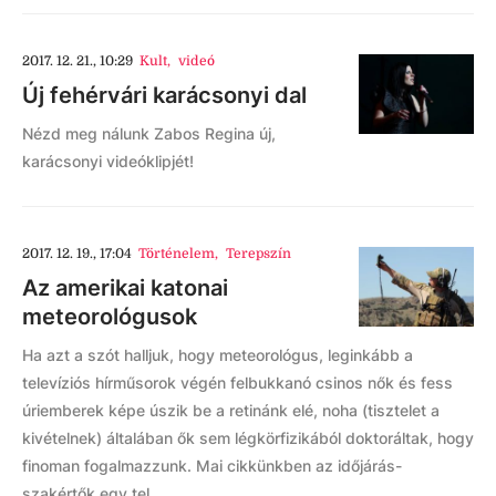
2017. 12. 21., 10:29
Kult
,
videó
Új fehérvári karácsonyi dal
Nézd meg nálunk Zabos Regina új,
karácsonyi videóklipjét!
2017. 12. 19., 17:04
Történelem
,
Terepszín
Az amerikai katonai
meteorológusok
Ha azt a szót halljuk, hogy meteorológus, leginkább a
televíziós hírműsorok végén felbukkanó csinos nők és fess
úriemberek képe úszik be a retinánk elé, noha (tisztelet a
kivételnek) általában ők sem légkörfizikából doktoráltak, hogy
finoman fogalmazzunk. Mai cikkünkben az időjárás-
szakértők egy tel...