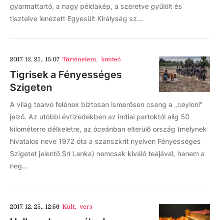
gyarmattartó, a nagy példakép, a szeretve gyűlölt és
tisztelve lenézett Egyesült Királyság sz...
2017. 12. 25., 15:07
Történelem
,
konteó
Tigrisek a Fényességes
Szigeten
A világ teaivó felének biztosan ismerősen cseng a „ceyloni”
jelző. Az utóbbi évtizedekben az indiai partoktól alig 50
kilométerre délkeletre, az óceánban elterülő ország (melynek
hivatalos neve 1972 óta a szanszkrit nyelven Fényességes
Szigetet jelentő Srí Lanka) nemcsak kiváló teájával, hanem a
neg...
2017. 12. 25., 12:56
Kult
,
vers