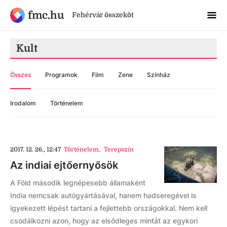
fmc.hu
Fehérvár összeköt
Kult
Összes
Programok
Film
Zene
Színház
Irodalom
Történelem
2017. 12. 26., 12:47
Történelem
,
Terepszín
Az indiai ejtőernyősök
A Föld második legnépesebb államaként
India nemcsak autógyártásával, hanem hadseregével is
igyekezett lépést tartani a fejlettebb országokkal. Nem kell
csodálkozni azon, hogy az elsődleges mintát az egykori