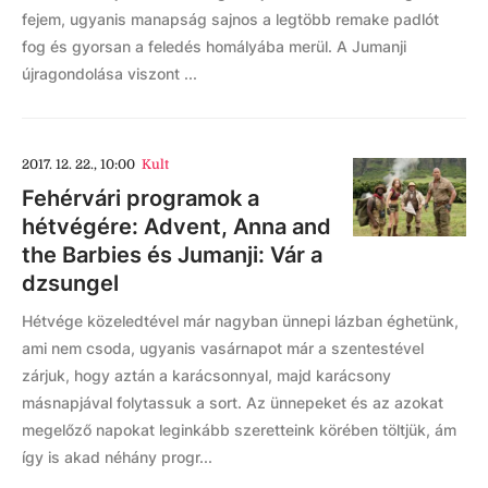
fejem, ugyanis manapság sajnos a legtöbb remake padlót
fog és gyorsan a feledés homályába merül. A Jumanji
újragondolása viszont ...
2017. 12. 22., 10:00
Kult
Fehérvári programok a
hétvégére: Advent, Anna and
the Barbies és Jumanji: Vár a
dzsungel
Hétvége közeledtével már nagyban ünnepi lázban éghetünk,
ami nem csoda, ugyanis vasárnapot már a szentestével
zárjuk, hogy aztán a karácsonnyal, majd karácsony
másnapjával folytassuk a sort. Az ünnepeket és az azokat
megelőző napokat leginkább szeretteink körében töltjük, ám
így is akad néhány progr...