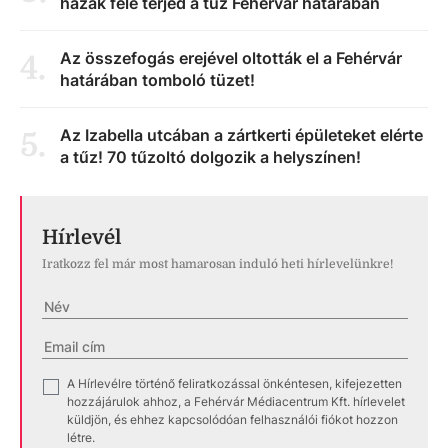
házak felé terjed a tűz Fehérvár határában
Az összefogás erejével oltották el a Fehérvár
4
.
határában tomboló tüzet!
Az Izabella utcában a zártkerti épületeket elérte
5
.
a tűz! 70 tűzoltó dolgozik a helyszínen!
Hírlevél
Iratkozz fel már most hamarosan induló heti hírlevelünkre!
A Hírlevélre történő feliratkozással önkéntesen, kifejezetten
✓
hozzájárulok ahhoz, a Fehérvár Médiacentrum Kft. hírlevelet
küldjön, és ehhez kapcsolódóan felhasználói fiókot hozzon
létre.