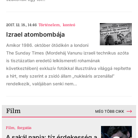
2017. 12. 18., 14:46
Történelem
,
konteó
Izrael atombombája
Amikor 1986. október ötödikén a londoni
The Sunday Times (Mordeháj Vanunu izraeli technikus azóta
is tisztázatlan eredetű lelkiismereti rohamának
következtében) exkluzív fotókkal illusztrálva világgá repítette
a hírt, mely szerint a zsidó állam „nukleáris arzenállal”
rendelkezik, valójában senki nem...
Film
MÉG TÖBB CIKK
Film
,
forgatás
A sakál napja: tíz érdekesség a