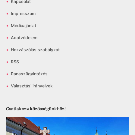
•
Kapcsolat
•
Impresszum
•
Médiaajánlat
•
Adatvédelem
•
Hozzászólás szabályzat
•
RSS
•
Panaszügyintézés
•
Választási irányelvek
Csatlakozz közösségünkhöz!