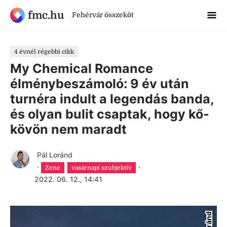
fmc.hu
Fehérvár összeköt
4 évnél régebbi cikk
My Chemical Romance
élménybeszámoló: 9 év után
turnéra indult a legendás banda,
és olyan bulit csaptak, hogy kő-
kövön nem maradt
Pál Loránd
·
·
Zene
vasárnapi szubjektív
2022. 06. 12., 14:41