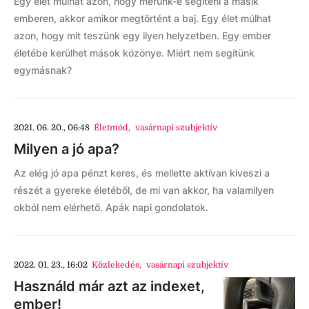
Egy élet múlhat azon, hogy merünk-e segíteni a másik
emberen, akkor amikor megtörtént a baj. Egy élet múlhat
azon, hogy mit teszünk egy ilyen helyzetben. Egy ember
életébe kerülhet mások közönye. Miért nem segítünk
egymásnak?
2021. 06. 20., 06:48
Életmód
,
vasárnapi szubjektív
Milyen a jó apa?
Az elég jó apa pénzt keres, és mellette aktívan kiveszi a
részét a gyereke életéből, de mi van akkor, ha valamilyen
okból nem elérhető. Apák napi gondolatok.
2022. 01. 23., 16:02
Közlekedés
,
vasárnapi szubjektív
Használd már azt az indexet,
ember!