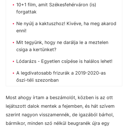
10+1 film, amit Székesfehérváron (is)
forgattak
Ne nyúlj a kaktuszhoz! Kivéve, ha meg akarod
enni!
Mit tegyünk, hogy ne darálja le a meztelen
csiga a kertünket?
Lódarázs - Egyetlen csípése is halálos lehet!
A legdivatosabb frizurák a 2019-2020-as
őszi-téli szezonban
Most ahogy írtam a beszámolót, közben is az ott
lejátszott dalok mentek a fejemben, és hát szívem
szerint nagyon visszamennék, de igazából bárhol,
bármikor, minden szó nélkül beugranék újra egy