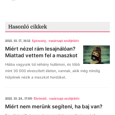
Hasonló cikkek
2021. 10. 17., 16:12
Egészség
,
vasárnapi szubjektív
Miért nézel rám lesajnálóan?
Miattad vettem fel a maszkot
Hiába vagyunk túl néhány hullámon, és több
mint 30 000 elveszített életen, vannak, akik még mindig
hülyének nézik a maszkot hordókat.
2021. 10. 24., 17:00
Életmód
,
vasárnapi szubjektív
Miért nem merünk segíteni, ha baj van?