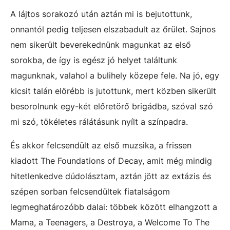
A lájtos sorakozó után aztán mi is bejutottunk,
onnantól pedig teljesen elszabadult az őrület. Sajnos
nem sikerült beverekednünk magunkat az első
sorokba, de így is egész jó helyet találtunk
magunknak, valahol a bulihely közepe fele. Na jó, egy
kicsit talán előrébb is jutottunk, mert közben sikerült
besorolnunk egy-két előretörő brigádba, szóval szó
mi szó, tökéletes rálátásunk nyílt a színpadra.
És akkor felcsendült az első muzsika, a frissen
kiadott The Foundations of Decay, amit még mindig
hitetlenkedve dúdolásztam, aztán jött az extázis és
szépen sorban felcsendültek fiatalságom
legmeghatározóbb dalai: többek között elhangzott a
Mama, a Teenagers, a Destroya, a Welcome To The