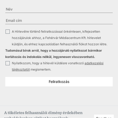
✓
A Hírlevélre történő feliratkozással önkéntesen, kifejezetten
hozzájárulok ahhoz, a Fehérvár Médiacentrum Kft. hírlevelet
küldjön, és ehhez kapcsolódóan felhasználói fiókot hozzon létre.
Tudomásul bírok arról, hogy a hozzájáruló nyilatkozat bármikor
korlátozás és indokolás nélkül, ingyenesen visszavonható.
✓
Nyilatkozom, hogy a hírlevél küldésre vonatkozó
adatkezelési
tájékoztatót
megismertem.
Feliratkozás
A tökéletes felhasználói élmény érdekében