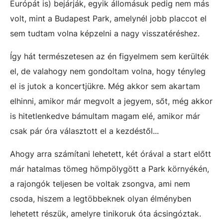
Európát is) bejárják, egyik állomásuk pedig nem más
volt, mint a Budapest Park, amelynél jobb placcot el
sem tudtam volna képzelni a nagy visszatéréshez.
Így hát természetesen az én figyelmem sem kerülték
el, de valahogy nem gondoltam volna, hogy tényleg
el is jutok a koncertjükre. Még akkor sem akartam
elhinni, amikor már megvolt a jegyem, sőt, még akkor
is hitetlenkedve bámultam magam elé, amikor már
csak pár óra választott el a kezdéstől...
Ahogy arra számítani lehetett, két órával a start előtt
már hatalmas tömeg hömpölygött a Park környékén,
a rajongók teljesen be voltak zsongva, ami nem
csoda, hiszem a legtöbbeknek olyan élményben
lehetett részük, amelyre tinikoruk óta ácsingóztak.