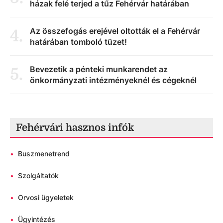
házak felé terjed a tűz Fehérvár határában
Az összefogás erejével oltották el a Fehérvár
4
.
határában tomboló tüzet!
Bevezetik a pénteki munkarendet az
5
.
önkormányzati intézményeknél és cégeknél
Fehérvári hasznos infók
•
Buszmenetrend
•
Szolgáltatók
•
Orvosi ügyeletek
•
Ügyintézés