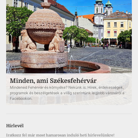
Minden, ami Székesfehérvár
Mindened Fehérvár és környéke? Nekünk is. Hírek, érdekességek,
programok és beszélgetések a világ szerintünk legjobb városáról a
Facebookon.
Hírlevél
Iratkozz fel már most hamarosan induló heti hírlevelünkre!