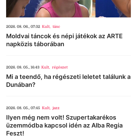
2026. 08. 06., 07:32
Kult
,
tánc
Moldvai táncok és népi játékok az ARTE
napközis táborában
2026. 08. 05., 16:43
Kult
,
régészet
Mi a teendő, ha régészeti leletet találunk a
Dunában?
2026. 08. 05., 07:45
Kult
,
jazz
Ilyen még nem volt! Szupertakarékos
üzemmódba kapcsol idén az Alba Regia
Feszt!