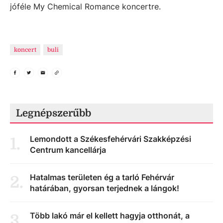
jóféle My Chemical Romance koncertre.
koncert
buli
Legnépszerűbb
Lemondott a Székesfehérvári Szakképzési
1
.
Centrum kancellárja
Hatalmas területen ég a tarló Fehérvár
2
.
határában, gyorsan terjednek a lángok!
Több lakó már el kellett hagyja otthonát, a
3
.