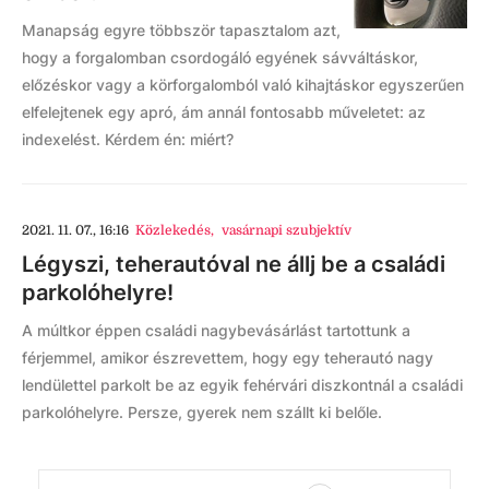
Manapság egyre többször tapasztalom azt,
hogy a forgalomban csordogáló egyének sávváltáskor,
előzéskor vagy a körforgalomból való kihajtáskor egyszerűen
elfelejtenek egy apró, ám annál fontosabb műveletet: az
indexelést. Kérdem én: miért?
2021. 11. 07., 16:16
Közlekedés
,
vasárnapi szubjektív
Légyszi, teherautóval ne állj be a családi
parkolóhelyre!
A múltkor éppen családi nagybevásárlást tartottunk a
férjemmel, amikor észrevettem, hogy egy teherautó nagy
lendülettel parkolt be az egyik fehérvári diszkontnál a családi
parkolóhelyre. Persze, gyerek nem szállt ki belőle.