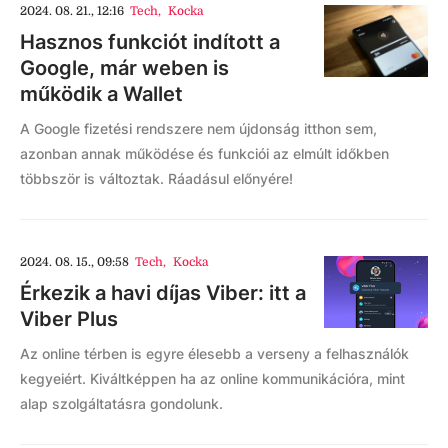
2024. 08. 21., 12:16
Tech
,
Kocka
Hasznos funkciót indított a
Google, már weben is
működik a Wallet
A Google fizetési rendszere nem újdonság itthon sem,
azonban annak működése és funkciói az elmúlt időkben
többször is változtak. Ráadásul előnyére!
2024. 08. 15., 09:58
Tech
,
Kocka
Érkezik a havi díjas Viber: itt a
Viber Plus
Az online térben is egyre élesebb a verseny a felhasználók
kegyeiért. Kiváltképpen ha az online kommunikációra, mint
alap szolgáltatásra gondolunk.