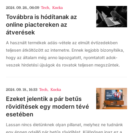
2024. 09. 26., 06:09
Tech
,
Kocka
Továbbra is hódítanak az
online piactereken az
átverések
A használt termékek adás-vétele az elmúlt évtizedekben
teljesen átköltözött az internetre. Ennek legjobb bizonyítéka,
hogy az általam még anno lapozgatott, nyomtatott adok-
veszek hirdetési újságok és rovatok teljesen megszűntek.
2024. 09. 18., 16:33
Tech
,
Kocka
Ezeket jelentik a pár betűs
rövidítések egy modern tévé
esetében
Lassan nincs életünknek olyan pillanat, melyhez ne tudnánk
egy éppen odaillő pár betűs rövidítést. Különösen igaz ez a