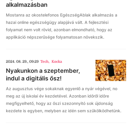
alkalmazásban
Mostanra az okostelefonos EgészségAblak alkalmazás a
hazai online egészségügy alapjává vált. A fejlesztési
folyamat nem volt rövid, azonban elmondható, hogy az
applikáció népszerűsége folyamatosan növekszik.
2024. 08. 29., 09:29
Tech
,
Kocka
Nyakunkon a szeptember,
indul a digitális ősz!
Az augusztus vége sokaknak egyenlő a nyár végével, no
meg az új iskolai év kezdetével. Azonban időről időre
megfigyelhető, hogy az őszi szezonnyitó sok újdonság
kezdete is egyben, melyben az idén sem szűkölködhetünk.