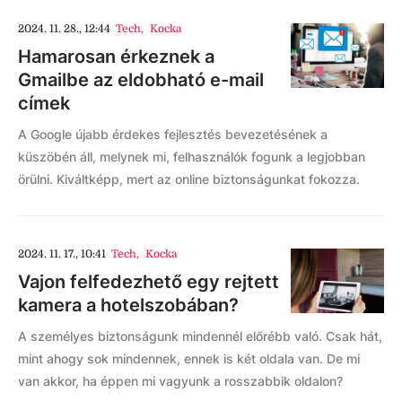
2024. 11. 28., 12:44
Tech
,
Kocka
Hamarosan érkeznek a
Gmailbe az eldobható e-mail
címek
A Google újabb érdekes fejlesztés bevezetésének a
küszöbén áll, melynek mi, felhasználók fogunk a legjobban
örülni. Kiváltképp, mert az online biztonságunkat fokozza.
2024. 11. 17., 10:41
Tech
,
Kocka
Vajon felfedezhető egy rejtett
kamera a hotelszobában?
A személyes biztonságunk mindennél előrébb való. Csak hát,
mint ahogy sok mindennek, ennek is két oldala van. De mi
van akkor, ha éppen mi vagyunk a rosszabbik oldalon?