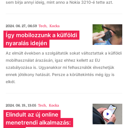
sem bírja annyi ideig, mint anno a Nokia 3210-é tette azt.
2024. 06. 27., 06:59
Tech
,
Kocka
Így mobilozzunk a külföldi
nyaralás idején
Az elmúlt években a szolgáltatók sokat változtattak a külföldi
mobilhasználat árazásán, igaz ehhez kellett az EU
szabályozása is. Ugyanakkor mi felhasználók élvezhetjük
ennek jótékony hatását. Persze a körültekintés még így is
elkél.
2024. 06. 19., 13:05
Tech
,
Kocka
Elindult az új online
menetrendi alkalmazás: