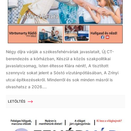
Négy díjra várják a székesfehérváriak javaslatait, Új CT-
berendezés a kórházban, Készül a közös szakpolitikai
javaslatcsomag, Isten éltesse Klára nénit!, A tisztított
szennyvíz sokat jelent a Sóstó vízutánpótlásában, A Zrínyi
utcai építkezésekről. Minderről és sok minden másról is
olvashatsz a 2026....
LETÖLTÉS