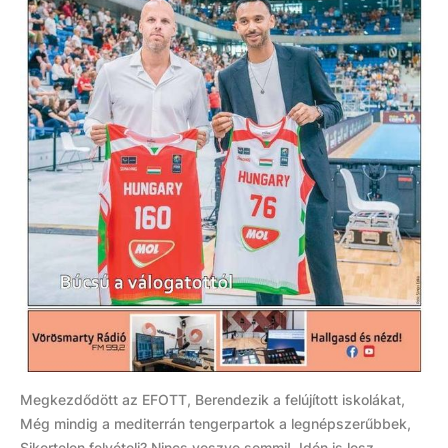
Megkezdődött az EFOTT, Berendezik a felújított iskolákat,
Még mindig a mediterrán tengerpartok a legnépszerűbbek,
Sikertelen felvételi? Nincs veszve semmi!, Idén is lesz