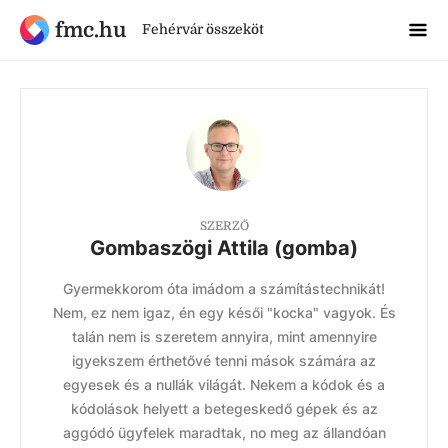
fmc.hu
Fehérvár összeköt
SZERZŐ
Gombaszögi Attila (gomba)
Gyermekkorom óta imádom a számítástechnikát!
Nem, ez nem igaz, én egy késői "kocka" vagyok. És
talán nem is szeretem annyira, mint amennyire
igyekszem érthetővé tenni mások számára az
egyesek és a nullák világát. Nekem a kódok és a
kódolások helyett a betegeskedő gépek és az
aggódó ügyfelek maradtak, no meg az állandóan