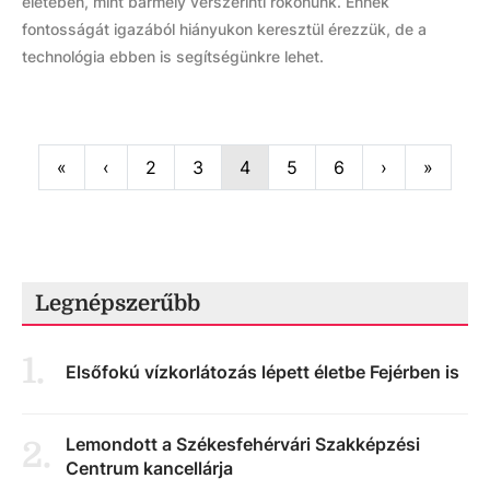
életében, mint bármely vérszerinti rokonunk. Ennek
fontosságát igazából hiányukon keresztül érezzük, de a
technológia ebben is segítségünkre lehet.
First
Previous
Next
Last
«
‹
2
3
4
5
6
›
»
Legnépszerűbb
1
.
Elsőfokú vízkorlátozás lépett életbe Fejérben is
Lemondott a Székesfehérvári Szakképzési
2
.
Centrum kancellárja