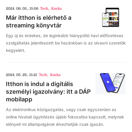
2024. 06. 05., 15:06
Tech
,
Kocka
Már itthon is elérhető a
streaming könyvtár
Egy új és érdekes, de leginkább hiánypótló havi előfizetéses
szolgáltatás jelentkezett be hazánkban is az olvasni szeretők
kegyeiért.
2024. 05. 29., 15:21
Tech
,
Kocka
Itthon is indul a digitális
személyi igazolvány: itt a DÁP
mobilapp
Az elektronikus közigazgatás, vagy csak egyszerűen az
online hivatali ügyintézés újabb fokozatba kapcsolt, melynek
előnyeit mi állampolgárok élvezhetjük csak igazán.