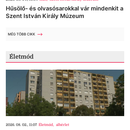
Hűsölő- és olvasósarokkal vár mindenkit a
Szent István Király Múzeum
MÉG TÖBB CIKK
Életmód
2026. 08. 02., 11:07
Életmód
,
albérlet