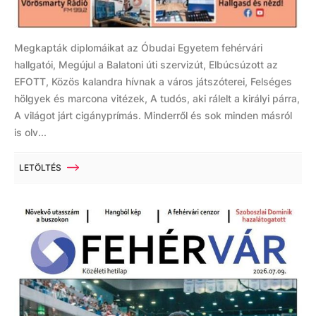
Megkapták diplomáikat az Óbudai Egyetem fehérvári
hallgatói, Megújul a Balatoni úti szervizút, Elbúcsúzott az
EFOTT, Közös kalandra hívnak a város játszóterei, Felséges
hölgyek és marcona vitézek, A tudós, aki rálelt a királyi párra,
A világot járt cigányprímás. Minderről és sok minden másról
is olv...
LETÖLTÉS