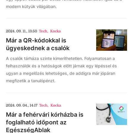
modern kütyük világában.
2024. 09. 11., 13:50
Tech
,
Kocka
Már a QR-kódokkal is
ügyeskednek a csalók
A csalók tárháza szinte kimeríthetetlen. Folyamatosan a
felhasználók és a hatóságok előtt járnak egy lépéssel és
ugyan a megelőzés lehetséges, de addigra már jópáran
megfizetik a tanulópénzt.
2024. 09. 04., 14:17
Tech
,
Kocka
Már a fehérvári kórházba is
foglalható időpont az
EgészségAblak