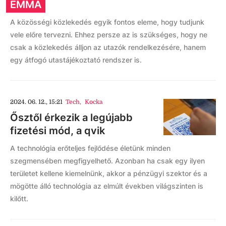
EMMA
A közösségi közlekedés egyik fontos eleme, hogy tudjunk
vele előre tervezni. Ehhez persze az is szükséges, hogy ne
csak a közlekedés álljon az utazók rendelkezésére, hanem
egy átfogó utastájékoztató rendszer is.
2024. 06. 12., 15:21
Tech
,
Kocka
Ősztől érkezik a legújabb
fizetési mód, a qvik
A technológia erőteljes fejlődése életünk minden
szegmensében megfigyelhető. Azonban ha csak egy ilyen
területet kellene kiemelnünk, akkor a pénzügyi szektor és a
mögötte álló technológia az elmúlt években világszinten is
kilőtt.