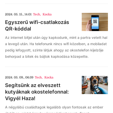
2024. 05. 15., 14:01
Tech
,
Kocka
Egyszerű wifi-csatlakozás
QR-kóddal
Az internet bitjei után úgy kapkodunk, mint a partra vetett hal
a levegő után. Ha telefonunk nincs wifi közelben, a mobiladat
pedig lefogyott, szinte látjuk ahogy az okostelefon kijelzője
behorpad a bitek és bájtok kapkodása közepette.
2024. 05. 09., 06:39
Tech
,
Kocka
Segítsünk az elveszett
kutyáknak okostelefonnal:
Vigyél Haza!
A négylábú családtagok legalább olyan fontosak az ember