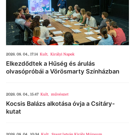
2026. 08. 04., 17:14
Kult
,
Királyi Napok
Elkezdődtek a Hűség és árulás
olvasópróbái a Vörösmarty Színházban
2026. 08. 04., 15:47
Kult
,
művészet
Kocsis Balázs alkotása óvja a Csitáry-
kutat
2026. 08. 04., 10:34
Kult
,
Szent István Király Múzeum