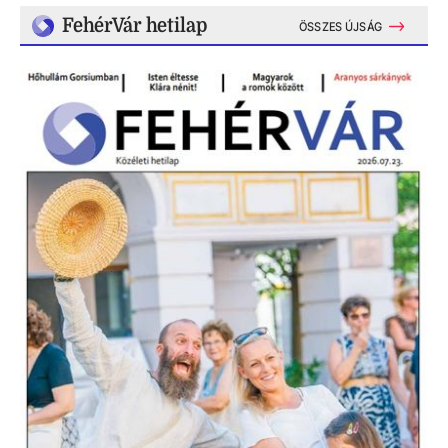
FehérVár hetilap
ÖSSZES ÚJSÁG