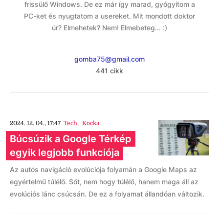
frissülő Windows. De ez már így marad, gyógyítom a
PC-ket és nyugtatom a usereket. Mit mondott doktor
úr? Elmehetek? Nem! Elmebeteg... :)
gomba75@gmail.com
441 cikk
2024. 12. 04., 17:47
Tech
,
Kocka
Búcsúzik a Google Térkép
egyik legjobb funkciója
Az autós navigáció evolúciója folyamán a Google Maps az
egyértelmű túlélő. Sőt, nem hogy túlélő, hanem maga áll az
evolúciós lánc csúcsán. De ez a folyamat állandóan változik.