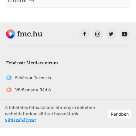
LETÖLTÉS
fmc.hu
Fehérvár Médiacentrum
Fehérvár Televízió
Vörösmarty Rádió
FehérVár hetilap
A tökéletes felhasználói élmény érdekében
szekesfehervar.hu
weboldalunkon sütiket használunk.
Rendben
Sütiszabályzat