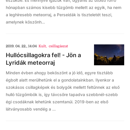
eszükbe. És mennyire igazuk van, ugyanis az utolsó forró
hónapban számos kisebb tűzgömb mellett az egyik, ha nem
a leghíresebb meteorraj, a Perseidák is tiszteletét teszi,
amelynek köszönh...
2019. 04. 22., 14:04
Kult
,
csillagászat
Hullócsillagokra fel! - Jön a
Lyridák meteorraj
Minden évben ahogy beköszönt a jó idő, egyre tisztább
égbolt alatt merülhetünk el a gondolatainkban. Ilyenkor a
szokásos csillagképek és bolygók mellett feltűnnek az első
hulló tűzgömbök is, így távcsőre tapadva szebbnél-szebb
égi csodáknak lehetünk szemtanúi. 2019-ben az első
látványosabb vendég a ...