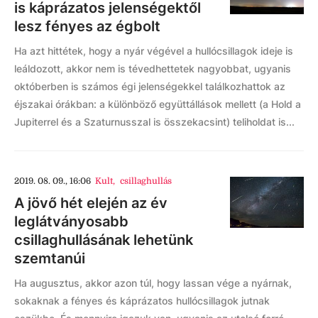
is káprázatos jelenségektől
lesz fényes az égbolt
Ha azt hittétek, hogy a nyár végével a hullócsillagok ideje is
leáldozott, akkor nem is tévedhettetek nagyobbat, ugyanis
októberben is számos égi jelenségekkel találkozhattok az
éjszakai órákban: a különböző együttállások mellett (a Hold a
Jupiterrel és a Szaturnusszal is összekacsint) teliholdat is...
2019. 08. 09., 16:06
Kult
,
csillaghullás
A jövő hét elején az év
leglátványosabb
csillaghullásának lehetünk
szemtanúi
Ha augusztus, akkor azon túl, hogy lassan vége a nyárnak,
sokaknak a fényes és káprázatos hullócsillagok jutnak