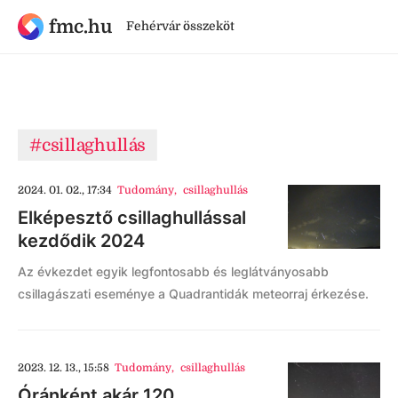
fmc.hu
Fehérvár összeköt
#csillaghullás
2024. 01. 02., 17:34
Tudomány
,
csillaghullás
Elképesztő csillaghullással
kezdődik 2024
Az évkezdet egyik legfontosabb és leglátványosabb
csillagászati eseménye a Quadrantidák meteorraj érkezése.
2023. 12. 13., 15:58
Tudomány
,
csillaghullás
Óránként akár 120