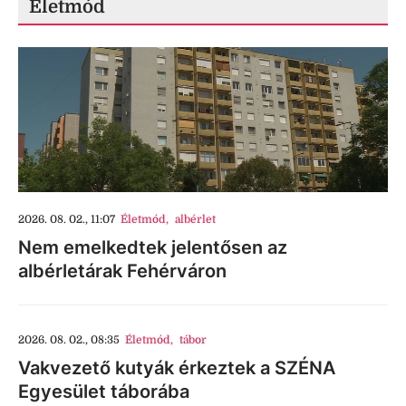
Életmód
2026. 08. 02., 11:07
Életmód
,
albérlet
Nem emelkedtek jelentősen az
albérletárak Fehérváron
2026. 08. 02., 08:35
Életmód
,
tábor
Vakvezető kutyák érkeztek a SZÉNA
Egyesület táborába