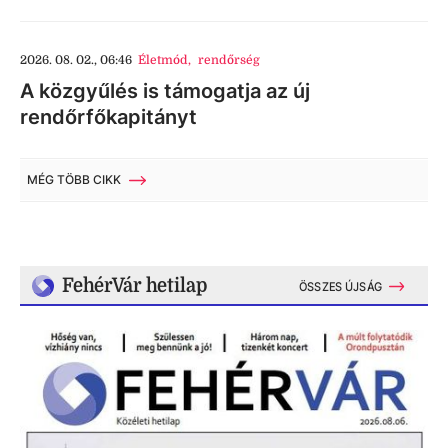
2026. 08. 02., 06:46
Életmód
,
rendőrség
A közgyűlés is támogatja az új
rendőrfőkapitányt
MÉG TÖBB CIKK
FehérVár hetilap
ÖSSZES ÚJSÁG