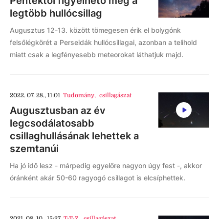
Péntektől figyelhető meg a
legtöbb hullócsillag
Augusztus 12-13. között tömegesen érik el bolygónk
felsőlégkörét a Perseidák hullócsillagai, azonban a telihold
miatt csak a legfényesebb meteorokat láthatjuk majd.
2022. 07. 28., 11:01
Tudomány
,
csillagászat
Augusztusban az év
legcsodálatosabb
csillaghullásának lehettek a
szemtanúi
Ha jó idő lesz - márpedig egyelőre nagyon úgy fest -, akkor
óránként akár 50-60 ragyogó csillagot is elcsíphettek.
2021. 08. 10., 15:27
T-T-Z
,
csillagászat