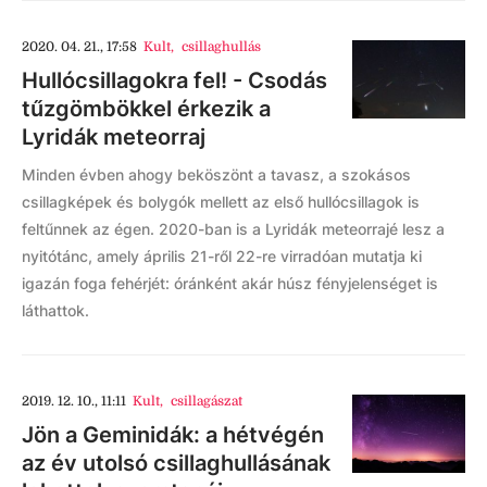
2020. 04. 21., 17:58
Kult
,
csillaghullás
Hullócsillagokra fel! - Csodás
tűzgömbökkel érkezik a
Lyridák meteorraj
Minden évben ahogy beköszönt a tavasz, a szokásos
csillagképek és bolygók mellett az első hullócsillagok is
feltűnnek az égen. 2020-ban is a Lyridák meteorrajé lesz a
nyitótánc, amely április 21-ről 22-re virradóan mutatja ki
igazán foga fehérjét: óránként akár húsz fényjelenséget is
láthattok.
2019. 12. 10., 11:11
Kult
,
csillagászat
Jön a Geminidák: a hétvégén
az év utolsó csillaghullásának