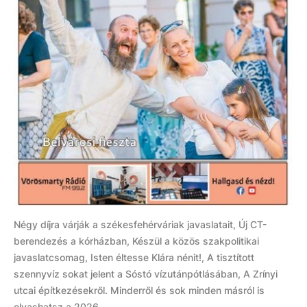
Négy díjra várják a székesfehérváriak javaslatait, Új CT-
berendezés a kórházban, Készül a közös szakpolitikai
javaslatcsomag, Isten éltesse Klára nénit!, A tisztított
szennyvíz sokat jelent a Sóstó vízutánpótlásában, A Zrínyi
utcai építkezésekről. Minderről és sok minden másról is
olvashatsz a 2026....