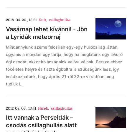
2018. 04. 20., 13:21
Kult
,
csillaghullás
Vasárnap lehet kívánni! - Jön
a Lyridák meteorraj
Mindannyiunk szeme felcsillan egy-egy hullócsillag láttán,
ugyanis a mondás úgy tartja, hogy ha meglátunk egy lehulló
égi csodát, akkor kívánságaink valóra válnak. Persze ehhez
tökéletes helyre és tiszta égboltra is szükségünk lesz, így
imádkozhatunk, hogy április 21-ről 22-re virradóan meg
tudjuk l...
2017. 08. 03., 13:41
Hírek
,
csillaghullás
Itt vannak a Perseidák –
csodás csillaghullás alatt