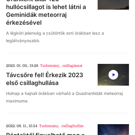
hullócsillagot is lehet látni a
Geminidák meteorraj
érkezésével
A légköri jelenség a csütörtök esti órákban lesz a
leglátványosabb.
2023. 01. 03., 13:28
Tudomány
,
csillagászat
Távcsőre fel! Érkezik 2023
első csillaghullása
Holnap a hajnali órákban várható a Quadrantidák meteorraj
maximuma.
2022. 08. 11., 15:54
Tudomány
,
csillaghullás