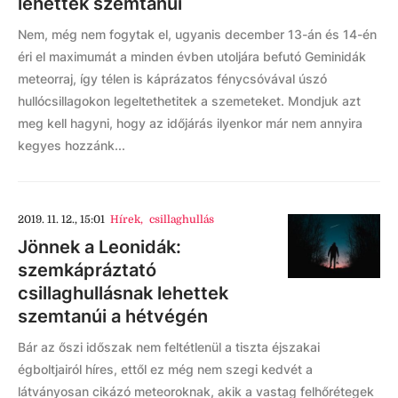
lehettek szemtanúi
Nem, még nem fogytak el, ugyanis december 13-án és 14-én
éri el maximumát a minden évben utoljára befutó Geminidák
meteorraj, így télen is káprázatos fénycsóvával úszó
hullócsillagokon legeltethetitek a szemeteket. Mondjuk azt
meg kell hagyni, hogy az időjárás ilyenkor már nem annyira
kegyes hozzánk...
2019. 11. 12., 15:01
Hírek
,
csillaghullás
Jönnek a Leonidák:
szemkápráztató
csillaghullásnak lehettek
szemtanúi a hétvégén
Bár az őszi időszak nem feltétlenül a tiszta éjszakai
égboltjairól híres, ettől ez még nem szegi kedvét a
látványosan cikázó meteoroknak, akik a vastag felhőrétegek