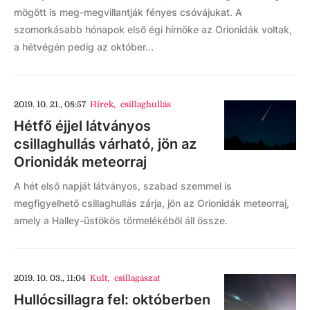
mögött is meg-megvillantják fényes csóvájukat. A
szomorkásabb hónapok első égi hírnöke az Orionidák voltak,
a hétvégén pedig az október...
2019. 10. 21., 08:57
Hírek
,
csillaghullás
Hétfő éjjel látványos
csillaghullás várható, jön az
Orionidák meteorraj
A hét első napját látványos, szabad szemmel is
megfigyelhető csillaghullás zárja, jön az Orionidák meteorraj,
amely a Halley-üstökös törmelékéből áll össze.
2019. 10. 03., 11:04
Kult
,
csillagászat
Hullócsillagra fel: októberben