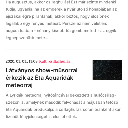
Ha augusztus, akkor csillaghullás! Ezt már szinte mindenki
tudja, ugyanis, ha az emberek a nyár utolsó hónapjában az
éjszakai égre pillantanak, akkor biztos, hogy elcsípnek
legalább egy fényes meteort. Persze ez nem véletlen:
augusztusban - néhány kisebb tűzgömb mellett - az egyik
legnépszerűbb mete...
2020. 05. 05., 15:09
Kult
,
csillaghullás
Látványos show-műsorral
érkezik az Éta Aquaridák
meteorraj
A Lyridák meteorraj nyitótáncával bekezdett a hullócsillag-
szezon is, amelynek második felvonását a májusban tetőző
Éta Aquaridák produkálja: a csillaghullás során óránként akár
tizenöt fényjelenséget is elcsíphettek.