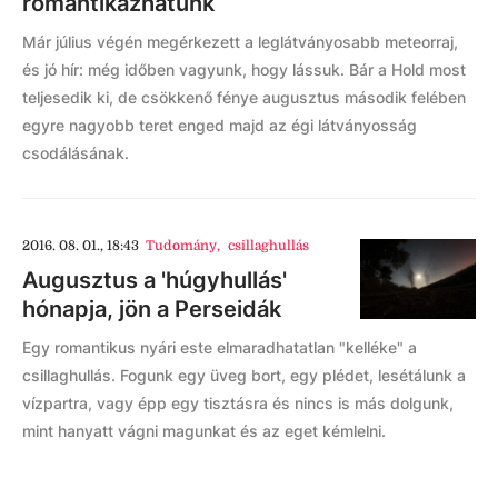
romantikázhatunk
Már július végén megérkezett a leglátványosabb meteorraj,
és jó hír: még időben vagyunk, hogy lássuk. Bár a Hold most
teljesedik ki, de csökkenő fénye augusztus második felében
egyre nagyobb teret enged majd az égi látványosság
csodálásának.
2016. 08. 01., 18:43
Tudomány
,
csillaghullás
Augusztus a 'húgyhullás'
hónapja, jön a Perseidák
Egy romantikus nyári este elmaradhatatlan "kelléke" a
csillaghullás. Fogunk egy üveg bort, egy plédet, lesétálunk a
vízpartra, vagy épp egy tisztásra és nincs is más dolgunk,
mint hanyatt vágni magunkat és az eget kémlelni.