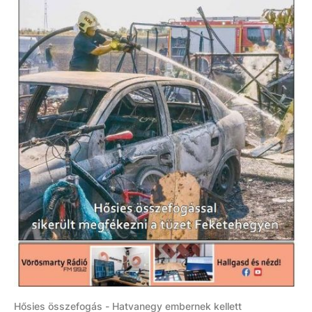
Hősies összefogás - Hatvanegy embernek kellett