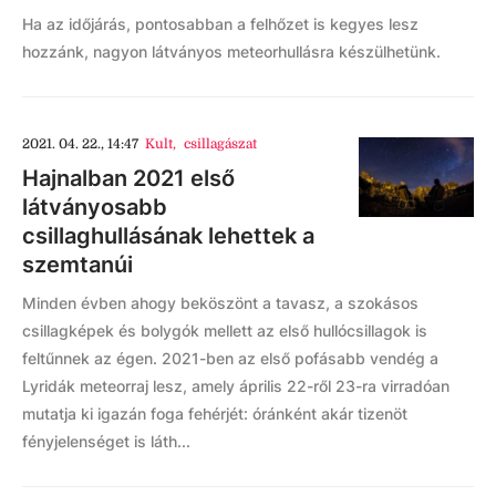
Ha az időjárás, pontosabban a felhőzet is kegyes lesz
hozzánk, nagyon látványos meteorhullásra készülhetünk.
2021. 04. 22., 14:47
Kult
,
csillagászat
Hajnalban 2021 első
látványosabb
csillaghullásának lehettek a
szemtanúi
Minden évben ahogy beköszönt a tavasz, a szokásos
csillagképek és bolygók mellett az első hullócsillagok is
feltűnnek az égen. 2021-ben az első pofásabb vendég a
Lyridák meteorraj lesz, amely április 22-ről 23-ra virradóan
mutatja ki igazán foga fehérjét: óránként akár tizenöt
fényjelenséget is láth...