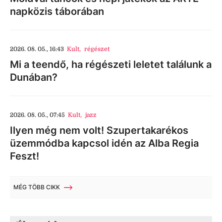
napközis táborában
2026. 08. 05., 16:43
Kult
,
régészet
Mi a teendő, ha régészeti leletet találunk a
Dunában?
2026. 08. 05., 07:45
Kult
,
jazz
Ilyen még nem volt! Szupertakarékos
üzemmódba kapcsol idén az Alba Regia
Feszt!
MÉG TÖBB CIKK