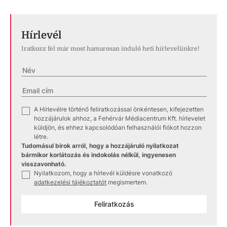
Hírlevél
Iratkozz fel már most hamarosan induló heti hírlevelünkre!
A Hírlevélre történő feliratkozással önkéntesen, kifejezetten
✓
hozzájárulok ahhoz, a Fehérvár Médiacentrum Kft. hírlevelet
küldjön, és ehhez kapcsolódóan felhasználói fiókot hozzon
létre.
Tudomásul bírok arról, hogy a hozzájáruló nyilatkozat
bármikor korlátozás és indokolás nélkül, ingyenesen
visszavonható.
Nyilatkozom, hogy a hírlevél küldésre vonatkozó
✓
adatkezelési tájékoztatót
megismertem.
Feliratkozás