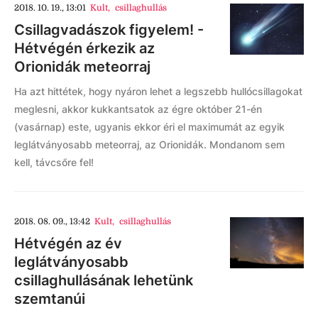
2018. 10. 19., 13:01
Kult
,
csillaghullás
Csillagvadászok figyelem! -
Hétvégén érkezik az
Orionidák meteorraj
Ha azt hittétek, hogy nyáron lehet a legszebb hullócsillagokat
meglesni, akkor kukkantsatok az égre október 21-én
(vasárnap) este, ugyanis ekkor éri el maximumát az egyik
leglátványosabb meteorraj, az Orionidák. Mondanom sem
kell, távcsőre fel!
2018. 08. 09., 13:42
Kult
,
csillaghullás
Hétvégén az év
leglátványosabb
csillaghullásának lehetünk
szemtanúi