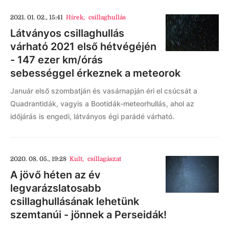
2021. 01. 02., 15:41
Hírek
,
csillaghullás
Látványos csillaghullás
várható 2021 első hétvégéjén
- 147 ezer km/órás
sebességgel érkeznek a meteorok
Január első szombatján és vasárnapján éri el csúcsát a
Quadrantidák, vagyis a Bootidák-meteorhullás, ahol az
időjárás is engedi, látványos égi parádé várható.
2020. 08. 05., 19:28
Kult
,
csillagászat
A jövő héten az év
legvarázslatosabb
csillaghullásának lehetünk
szemtanúi - jönnek a Perseidák!