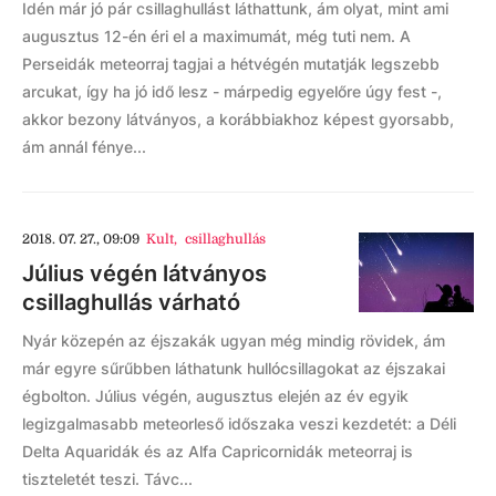
Idén már jó pár csillaghullást láthattunk, ám olyat, mint ami
augusztus 12-én éri el a maximumát, még tuti nem. A
Perseidák meteorraj tagjai a hétvégén mutatják legszebb
arcukat, így ha jó idő lesz - márpedig egyelőre úgy fest -,
akkor bezony látványos, a korábbiakhoz képest gyorsabb,
ám annál fénye...
2018. 07. 27., 09:09
Kult
,
csillaghullás
Július végén látványos
csillaghullás várható
Nyár közepén az éjszakák ugyan még mindig rövidek, ám
már egyre sűrűbben láthatunk hullócsillagokat az éjszakai
égbolton. Július végén, augusztus elején az év egyik
legizgalmasabb meteorleső időszaka veszi kezdetét: a Déli
Delta Aquaridák és az Alfa Capricornidák meteorraj is
tiszteletét teszi. Távc...