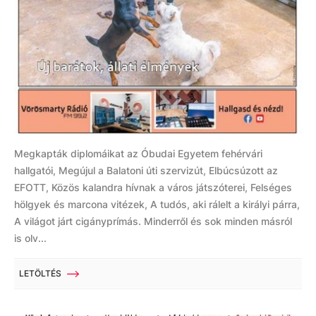
Megkapták diplomáikat az Óbudai Egyetem fehérvári
hallgatói, Megújul a Balatoni úti szervizút, Elbúcsúzott az
EFOTT, Közös kalandra hívnak a város játszóterei, Felséges
hölgyek és marcona vitézek, A tudós, aki rálelt a királyi párra,
A világot járt cigányprímás. Minderről és sok minden másról
is olv...
LETÖLTÉS