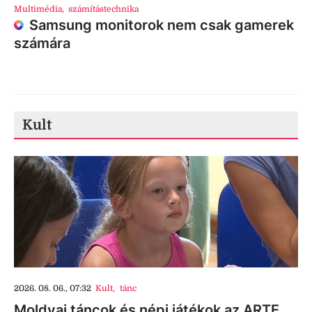
Multimédia
,
számítástechnika
Samsung monitorok nem csak gamerek
számára
Kult
2026. 08. 06., 07:32
Kult
,
tánc
Moldvai táncok és népi játékok az ARTE