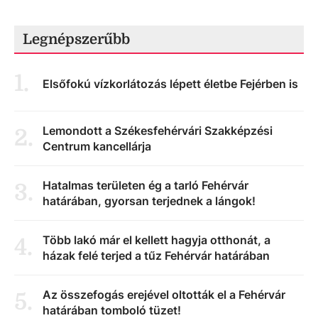
Legnépszerűbb
1
.
Elsőfokú vízkorlátozás lépett életbe Fejérben is
Lemondott a Székesfehérvári Szakképzési
2
.
Centrum kancellárja
Hatalmas területen ég a tarló Fehérvár
3
.
határában, gyorsan terjednek a lángok!
Több lakó már el kellett hagyja otthonát, a
4
.
házak felé terjed a tűz Fehérvár határában
Az összefogás erejével oltották el a Fehérvár
5
.
határában tomboló tüzet!