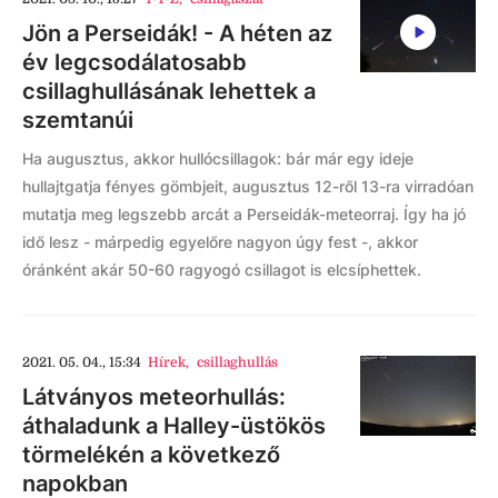
Jön a Perseidák! - A héten az
év legcsodálatosabb
csillaghullásának lehettek a
szemtanúi
Ha augusztus, akkor hullócsillagok: bár már egy ideje
hullajtgatja fényes gömbjeit, augusztus 12-ről 13-ra virradóan
mutatja meg legszebb arcát a Perseidák-meteorraj. Így ha jó
idő lesz - márpedig egyelőre nagyon úgy fest -, akkor
óránként akár 50-60 ragyogó csillagot is elcsíphettek.
2021. 05. 04., 15:34
Hírek
,
csillaghullás
Látványos meteorhullás:
áthaladunk a Halley-üstökös
törmelékén a következő
napokban