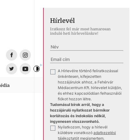
Hírlevél
Iratkozz fel már most hamarosan
induló heti hírlevelünkre!
A Hírlevélre történő feliratkozással
✓
önkéntesen, kifejezetten
hozzájárulok ahhoz, a Fehérvár
Médiacentrum Kft. hírlevelet küldjön,
és ehhez kapcsolódóan felhasználói
fiókot hozzon létre.
Tudomásul bírok arról, hogy a
hozzájáruló nyilatkozat bármikor
korlátozás és indokolás nélkül,
ingyenesen visszavonható.
Nyilatkozom, hogy a hírlevél
✓
küldésre vonatkozó
adatkezelési
tájékoztatót
megismertem.