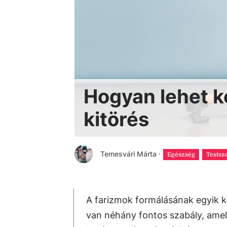
Hogyan lehet k
kitörés
Temesvári Márta
·
Egészség
Testsz
A farizmok formálásának egyik k
van néhány fontos szabály, amel