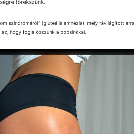
ségre törekszünk.
om szindrómáról” (gluteális amnézia), mely rávilágított arr
s az, hogy foglalkozzunk a popsinkkal.