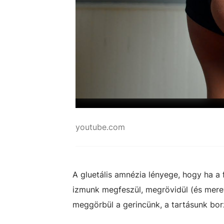
youtube.com
A gluetális amnézia lényege, hogy ha a 
izmunk megfeszül, megrövidül (és merevvé
meggörbül a gerincünk, a tartásunk bor