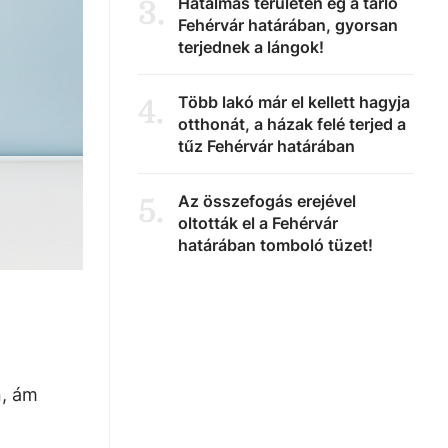
Hatalmas területen ég a tarló
3
.
Fehérvár határában, gyorsan
terjednek a lángok!
Több lakó már el kellett hagyja
4
.
otthonát, a házak felé terjed a
tűz Fehérvár határában
Az összefogás erejével
5
.
oltották el a Fehérvár
határában tomboló tüzet!
n, ám