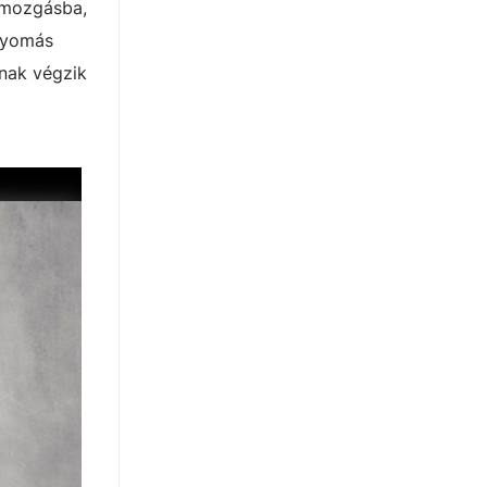
 mozgásba,
 nyomás
inak végzik