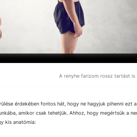
A renyhe farizom rossz tartást is
rülése érdekében fontos hát, hogy ne hagyjuk pihenni ezt a
munkába, amikor csak tehetjük. Ahhoz, hogy megértsük a n
gy kis anatómia: