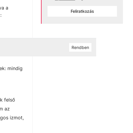
Feliratkozás
ek: mindig
k felső
em az
agos izmot,