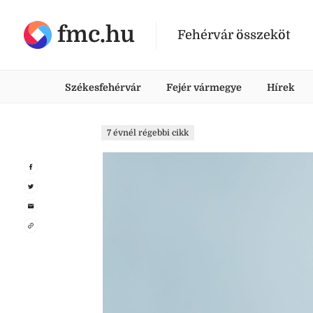
fmc.hu
Fehérvár összeköt
Székesfehérvár
Fejér vármegye
Hírek
7 évnél régebbi cikk