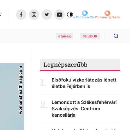
C
Fehérvár-TV
Vörösmarty Rádió
#hőség
#FEDOK
Legnépszerűbb
womanshealthmag.com
Elsőfokú vízkorlátozás lépett
1
.
életbe Fejérben is
Lemondott a Székesfehérvári
2
.
Szakképzési Centrum
kancellárja