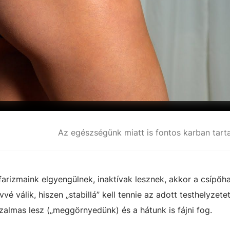
farizmaink elgyengülnek, inaktívak lesznek, akkor a csípőhaj
 válik, hiszen „stabillá” kell tennie az adott testhelyzetet
zalmas lesz („meggörnyedünk) és a hátunk is fájni fog.