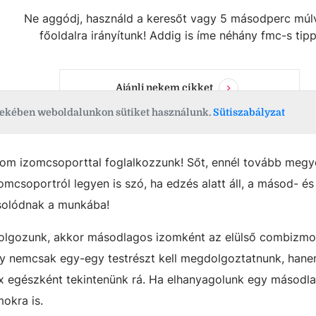
om izomcsoporttal foglalkozzunk! Sőt, ennél tovább megy
omcsoportról legyen is szó, ha edzés alatt áll, a másod- és
solódnak a munkába!
dolgozunk, akkor másodlagos izomként az elülső combizmo
hogy nemcsak egy-egy testrészt kell megdolgoztatnunk, han
ex egészként tekintenünk rá. Ha elhanyagolunk egy másodl
mokra is.