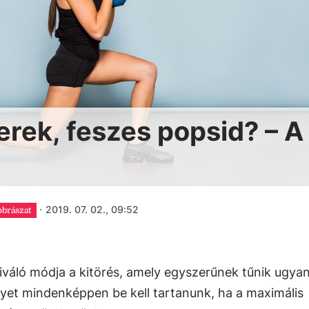
erek, feszes popsid? – A
·
2019. 07. 02., 09:52
obrászat
iváló módja a kitörés, amely egyszerűnek tűnik ugya
yet mindenképpen be kell tartanunk, ha a maximális