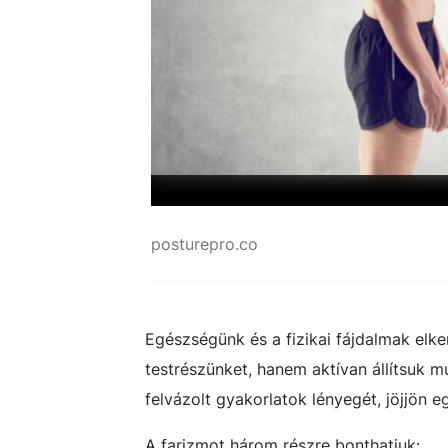
posturepro.co
Egészségünk és a fizikai fájdalmak elke
testrészünket, hanem aktívan állítsuk 
felvázolt gyakorlatok lényegét, jöjjön e
A farizmot három részre bonthatjuk: