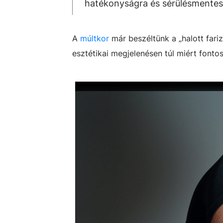
hatékonyságra és sérülésmentes
A
múltkor
már beszéltünk a „halott fariz
esztétikai megjelenésen túl miért fonto