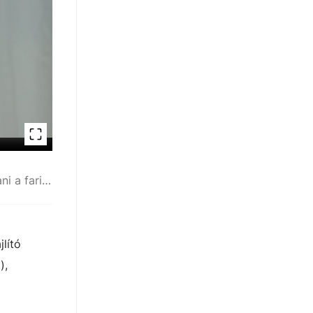
Az egészségünk miatt is fontos karban tartani a farizmokat
lító
),