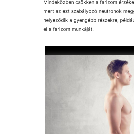
Mindeközben csökken a farizom érzéke
mert az ezt szabályozó neutronok megg
helyeződik a gyengébb részekre, például
el a farizom munkáját.