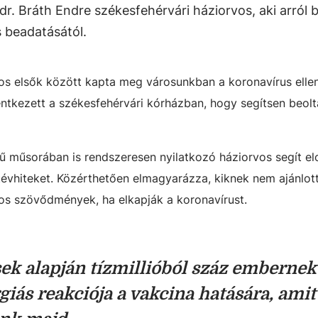
dr. Bráth Endre székesfehérvári háziorvos, aki arról b
s beadatásától.
os elsők között kapta meg városunkban a koronavírus ellen
entkezett a székesfehérvári kórházban, hogy segítsen beolt
 műsorában is rendszeresen nyilatkozó háziorvos segít elo
 tévhiteket. Közérthetően elmagyarázza, kiknek nem ajánlot
yos szövődmények, ha elkapják a koronavírust.
ek alapján tízmillióból száz embernek
iás reakciója a vakcina hatására, amit