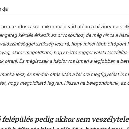
rkja
l arra az időszakra, mikor majd várhatóan a háziorvosok el
engeteg kérdés érkezik az orvosokhoz, de még nincs a ház
valószínűséggel szükség lesz rá, hogy minél több oltópont 
yag, akkor megoldható, hogy hétfő reggel valaki leszállítja
 oltani. És mégiscsak a háziorvos ismeri a legjobban a bet
 munka lesz, és minden oltás után a fél óra megfigyelést is m
ást, hogy megoldható legyen. Hiszen ha belegondolunk, az o
 felépülés pedig akkor sem veszélytele