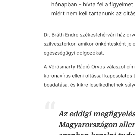
hónapban – hívta fel a figyelmet 
miért nem kell tartanunk az oltá
Dr. Bráth Endre székesfehérvári háziorv
szilveszterkor, amikor önkéntesként jel
egészségügyi dolgozókat.
A Vörösmarty Rádió Orvos válaszol című
koronavírus elleni oltással kapcsolatos
beadatása, és kikre leselkedhetnek súl
Az eddigi megfigyelés
Magyarországon allerg