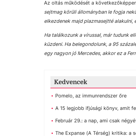
Az oltás működését a következőképpen
sejtmag körüli állományban le fogja nekün
elkezdenek majd plazmasejtté alakulni, é
Ha találkozunk a vírussal, már tudunk el
küzdeni. Ha belegondolunk, a 95 százal
egy nagyon jó Mercedes, akkor ez a Ferrar
Kedvencek
Pomelo, az immunrendszer őre
A 15 legjobb ifjúsági könyv, amit fe
Február 29.: a nap, ami csak négyé
The Expanse (A Térség) kritika: a s