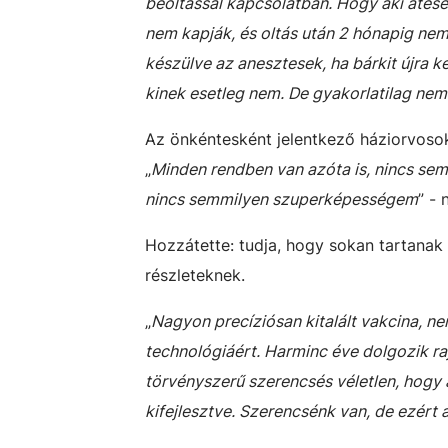
beoltással kapcsolatban. Hogy aki átes
nem kapják, és oltás után 2 hónapig nem 
készülve az anesztesek, ha bárkit újra ke
kinek esetleg nem. De gyakorlatilag nem
Az önkéntesként jelentkező háziorvosok
„
Minden rendben van azóta is, nincs sem
nincs semmilyen szuperképességem
” -
Hozzátette: tudja, hogy sokan tartanak
részleteknek.
„
Nagyon precíziósan kitalált vakcina, ne
technológiáért. Harminc éve dolgozik raj
törvényszerű szerencsés véletlen, hogy az
kifejlesztve. Szerencsénk van, de ezért