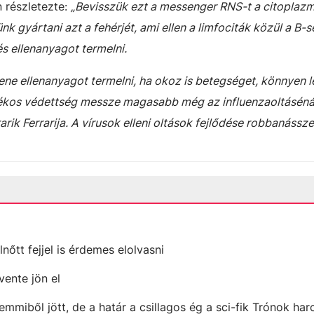
 részletezte:
„Bevisszük ezt a messenger RNS-t a citoplazm
k gyártani azt a fehérjét, ami ellen a limfociták közül a B-s
s ellenanyagot termelni.
lene ellenanyagot termelni, ha okoz is betegséget, könnyen l
ékos védettség messze magasabb még az influenzaoltásénál
ik Ferrarija. A vírusok elleni oltások fejlődése robbanássze
lnőtt fejjel is érdemes elolvasni
vente jön el
emmiből jött, de a határ a csillagos ég a sci-fik Trónok ha