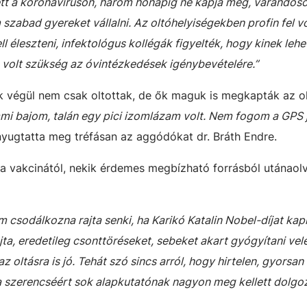
ett a koronavíruson, három hónapig ne kapja meg, várandóso
szabad gyereket vállalni. Az oltóhelyiségekben profin fel v
ll éleszteni, infektológus kollégák figyelték, hogy kinek lehe
 volt szükség az óvintézkedések igénybevételére.”
 végül nem csak oltottak, de ők maguk is megkapták az ol
mi bajom, talán egy pici izomlázam volt. Nem fogom a GPS j
 nyugtatta meg tréfásan az aggódókat dr. Bráth Endre.
 a vakcinától, nekik érdemes megbízható forrásból utánaolv
m csodálkozna rajta senki, ha Karikó Katalin Nobel-díjat kap
ta, eredetileg csonttöréseket, sebeket akart gyógyítani vele
 oltásra is jó. Tehát szó sincs arról, hogy hirtelen, gyorsan 
 a szerencséért sok alapkutatónak nagyon meg kellett dolgoz