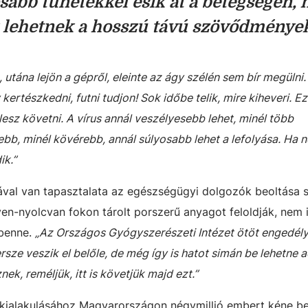
sabb tünetekkel esik át a betegségen, 
 lehetnek a hosszú távú szövődménye
 utána lejön a gépről, eleinte az ágy szélén sem bír megülni.
kertészkedni, futni tudjon! Sok időbe telik, mire kiheveri. E
esz követni. A vírus annál veszélyesebb lehet, minél több
bb, minél kövérebb, annál súlyosabb lehet a lefolyása. Ha n
ik.”
ával van tapasztalata az egészségügyi dolgozók beoltása s
en-nyolcvan fokon tárolt porszerű anyagot feloldják, nem i
 benne.
„Az Országos Gyógyszerészeti Intézet ötöt engedély
ersze veszik el belőle, de még így is hatot simán be lehetne a
k, reméljük, itt is követjük majd ezt.”
kialakulásához Magyarországon négymillió embert kéne beo