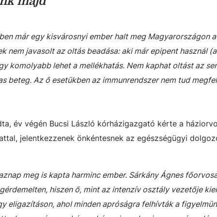
unk majd
en már egy kisvárosnyi ember halt meg Magyarországon a
k nem javasolt az oltás beadása: aki már epipent használ (al
 hogy komolyabb lehet a mellékhatás. Nem kaphat oltást az se
zas beteg. Az ő esetükben az immunrendszer nem tud megfe
ta, év végén Bucsi László kórházigazgató kérte a háziorv
lattal, jelentkezzenek önkéntesnek az egészségügyi dolgo
r aznap meg is kapta harminc ember. Sárkány Ágnes főorvos
gérdemelten, hiszen ő, mint az intenzív osztály vezetője ki
egy eligazításon, ahol minden apróságra felhívták a figyelmün