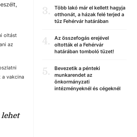
eszélt,
Több lakó már el kellett hagyja
3
.
otthonát, a házak felé terjed a
tűz Fehérvár határában
i oltást
Az összefogás erejével
4
.
ani az
oltották el a Fehérvár
határában tomboló tüzet!
szlatni
Bevezetik a pénteki
5
.
munkarendet az
t a vakcina
önkormányzati
intézményeknél és cégeknél
 lehet