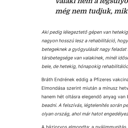
valaki nem a legsúlyo
még nem tudjuk, mik
Aki pedig lélegeztető gépen van hetekig,
nagyon hosszú lesz a rehabilitáció, hogy 
betegeknek a gyógyulását nagy feladat l
társbetegsége van valakinek, minél időse
bele, de hetekig, hónapokig rehabilitálód
Bráth Endrének eddig a Pfizeres vakcin
Elmondása szerint miután a mínusz hetv
hanem hét oltásra elegendő anyag van
beadni. A felszívás, légtelenítés során p
olyan ország, ahol már hatot engedélyezne
A háziorvos elmondta: a nyájimmunitás 