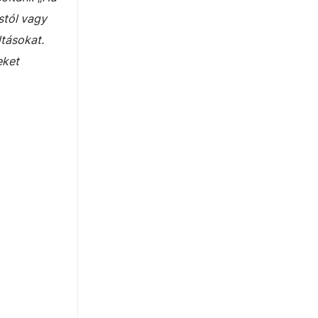
stól vagy
ltásokat.
eket