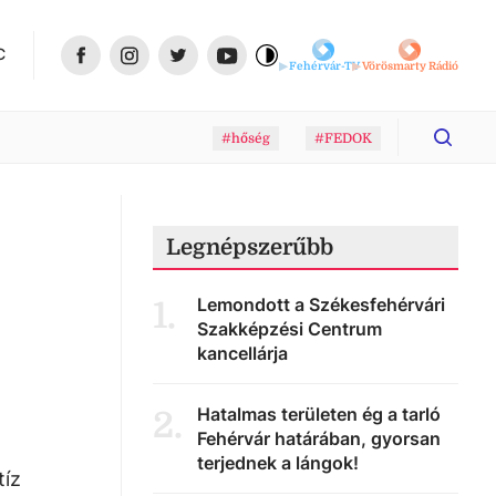
C
Fehérvár-TV
Vörösmarty Rádió
#hőség
#FEDOK
Legnépszerűbb
Lemondott a Székesfehérvári
1
.
Szakképzési Centrum
kancellárja
Hatalmas területen ég a tarló
2
.
Fehérvár határában, gyorsan
terjednek a lángok!
tíz