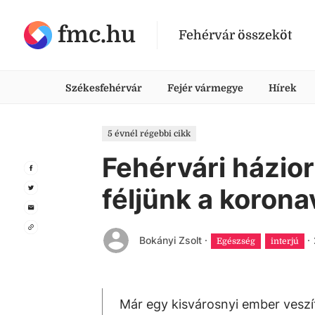
fmc.hu
Fehérvár összeköt
Székesfehérvár
Fejér vármegye
Hírek
5 évnél régebbi cikk
Fehérvári házior
féljünk a koronav
Bokányi Zsolt
·
·
Egészség
interjú
Már egy kisvárosnyi ember veszít