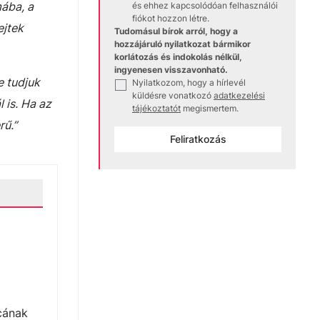
ába, a
és ehhez kapcsolódóan felhasználói
fiókot hozzon létre.
ejtek
Tudomásul bírok arról, hogy a
hozzájáruló nyilatkozat bármikor
korlátozás és indokolás nélkül,
ingyenesen visszavonható.
e tudjuk
Nyilatkozom, hogy a hírlevél
✓
küldésre vonatkozó
adatkezelési
 is. Ha az
tájékoztatót
megismertem.
rű.”
Feliratkozás
rcának