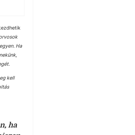
kezdhetik
iorvosok
legyen. Ha
 nekünk,
egét.
eg kell
ltás
n, ha