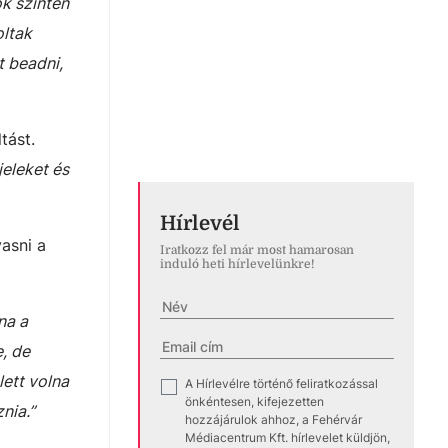
k szintén
oltak
t beadni,
tást.
eleket és
Hírlevél
asni a
Iratkozz fel már most hamarosan
induló heti hírlevelünkre!
na a
, de
lett volna
A Hírlevélre történő feliratkozással
✓
önkéntesen, kifejezetten
nia.”
hozzájárulok ahhoz, a Fehérvár
Médiacentrum Kft. hírlevelet küldjön,