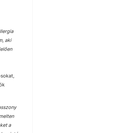
lergia
m, aki
lelően
osokat,
zók
asszony
emelten
ket a