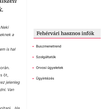
hiszen
k.
 Neki
Fehérvári hasznos infók
zeknek a
•
Buszmenetrend
em is hal
•
Szolgáltatók
orán.
•
Orvosi ügyeletek
s öt,
•
Ügyintézés
ez jelenleg
dni. Van
ltani. „
Ha