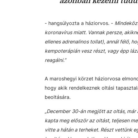
azonban kezelni tud
- hangsúlyozta a háziorvos. -
Mindeközb
koronavírus miatt. Vannak persze, akikne
ellenes adrenalinos tollat), annál félő,
kempoterápián vesz részt, vagy épp lá
reagálni.”
A maroshegyi körzet háziorvosa elmond
hogy akik rendelkeznek oltási tapaszta
beoltására.
„
December
30-án megjött az oltás, má
kapta meg először az oltást, teljesen me
vitte a hátán a terheket. Részt vettünk 